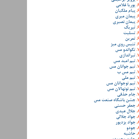
پوریا غلامی
پیام ملکیان
پیمان میری
پیمان نصیری
تبریک
تسلیت
تمرین
تنیس روی میز
تکواندو مس
تیراندازی
تیم امید مس
تیم جوانان مس
تیم مس ب
تیم ملی
تیم نوجوانان مس
تیم نونهالان مس
جام حذفی
جشن باشگاه صنعت مس
جعفر حسنی
جلال عبدی
جواد جلالی
جواد یزدپور
جودو
حاشیه