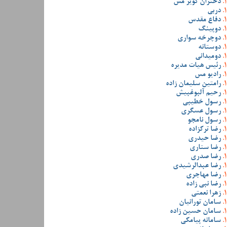
دختران کویر مس
دربی
دفاع مقدس
دوپینگ
دوچرخه سواری
دوستانه
دومیدانی
رئیس هیات مدیره
رادیو مس
رامتین سلیمان زاده
رحیم آلبوغبیش
رسول خطیبی
رسول عسگری
رسول نامجو
رضا ترکزاده
رضا حیدری
رضا ستاری
رضا صدری
رضا عبدالرشیدی
رضا مهاجری
رضا نبی زاده
زهرا نعمتی
سامان تورانیان
سامان حسین زاده
سامانه پیامکی