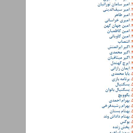
امیر سامان تورانیان
امیر سیف‌الدینی
امیر طاهر
امیری خراسانی
امین جهان کهن
امین کاظمیان
امین کاویانی
انتصاب
اکبر ایرانمنش
اکبر محمدی
اکبر میثاقیان
ایرج کهندل
ایمان رازانی
بابا محمدی
برنامه بازی
بسکتبال
بسکتبال بانوان
بگوویچ
بهرام احمدی
بهرام رشیدفرخی
بهنام بستان
بهنام داداش وند
بوکس
پخش زنده
پرویز ابراهیمی