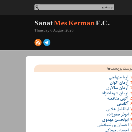
Sanat
Mes Kerman
F.C.
Thursday 6 August 2026
رست برچسب‌ها
آرتا منهاجی
آرمان اکوان
آرمان سالاری
آرمان شهدادنژاد
آگهی مناقصه
آکادمی
ابالفضل علایی
ابوذر صفرزاده
ابولحسن مهدوی
احسان پورشیخعلی
احسان جودکی