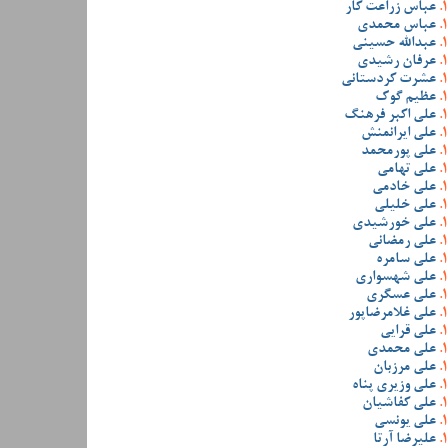
عباس زراعت کار
عباس محمدی
عبدالله حسینی
عرفان رشیدی
عشرت کردستانی
عظیم گوک
علی اکبر فرهنگ
علی ایرانمنش
علی پورمحمد
علی تهامی
علی خادمی
علی خلیلی
علی خورشیدی
علی رمضانی
علی سامره
علی شهسواری
علی عسگری
علی غلامرضاپور
علی قرایی
علی محمدی
علی مرزبان
علی وزیری پناه
علی کفاشیان
علی یونسی
علیرضا آرتا