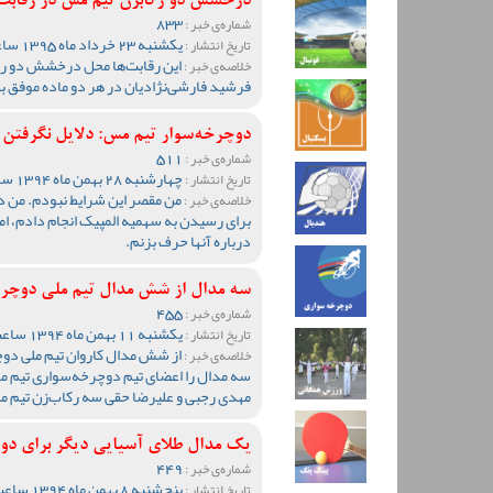
درخشش دو رکابزن تیم مس در رقابت‌ه
833
شماره‌ی خبر :
یکشنبه 23 خرداد ماه 1395 ساعت 12:04
تاریخ انتشار :
این رقابت‌ها محل درخشش دو رک
خلاصه‌ی خبر :
فرشید فارشی‌نژادیان در هر دو ماده موفق 
دوچرخه‌سوار تیم مس: دلایل نگرفتن 
511
شماره‌ی خبر :
چهارشنبه 28 بهمن ماه 1394 ساعت 10:32
تاریخ انتشار :
من مقصر این شرایط نبودم. من د
خلاصه‌ی خبر :
برای رسیدن به سهمیه المپیک انجام دادم، اما 
درباره آنها حرف بزنم.
سه مدال از شش مدال تیم ملی دوچر
455
شماره‌ی خبر :
یکشنبه 11 بهمن ماه 1394 ساعت 12:20
تاریخ انتشار :
از شش مدال کاروان تیم ملی دوچر
خلاصه‌ی خبر :
سه مدال را اعضای تیم دوچرخه‌سواری تیم م
مهدی رجبی و علیرضا حقی سه رکاب‌زن تیم مس
یک مدال طلای آسیایی دیگر برای دو
449
شماره‌ی خبر :
پنج‌شنبه 8 بهمن ماه 1394 ساعت 12:18
تاریخ انتشار :