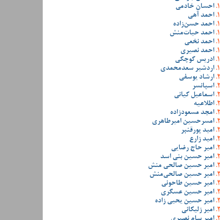
احسان خادمی
احمد آهی
احمد حسن‌زاده
احمد حیات‌منش
احمد نخعی
احمد نصیری
ادریس کوچکی
اردشیر سعدمحمدی
ارشاد یوسفی
اسپانسر
اسماعیل کیانی
اطلاعیه
امجد مسعودزاده
امسرحسین امیرطاهری
امید پورقنبر
امید زارع
امیر حاج رضایی
امیر حسین بنی اسد
امیر حسین صالحی منش
امیر حسین صالحی‌منش
امیر حسین طاحونی
امیر حسین عسگری
امیر حسین یحیی زاده
امیر زلیکانی
امیر سام نصیری