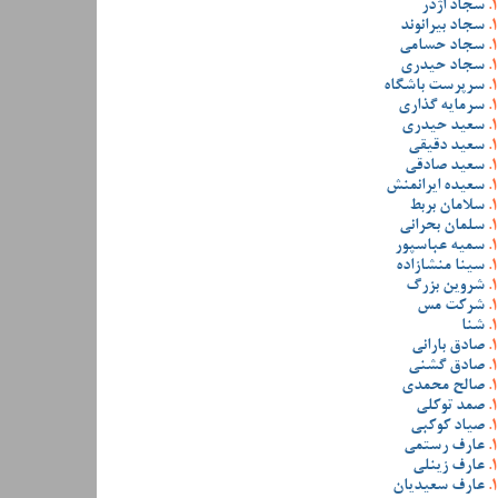
سجاد اژدر
سجاد بیرانوند
سجاد حسامی
سجاد حیدری
سرپرست باشگاه
سرمایه گذاری
سعید حیدری
سعید دقیقی
سعید صادقی
سعیده ایرانمنش
سلامان بربط
سلمان بحرانی
سمیه عباسپور
سینا منشازاده
شروین بزرگ
شرکت مس
شنا
صادق بارانی
صادق گشنی
صالح محمدی
صمد توکلی
صیاد کوکبی
عارف رستمی
عارف زینلی
عارف سعیدیان