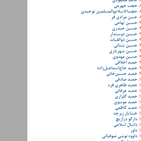
حامد محمودی
حجت جهرمی
حجت‌الاسلام‌والمسلمین توحیدی
حسن مرادی فر
حسین تهامی
حسین حیدری
حسین دوستدار
حسین ذوالغیاث
حسین شنانی
حسین شهریاری
حسین مهدوی
حمید اخلاقی
حمید حاج‌اسماعیل‌زاده
حمید حسین‌خانی
حمید صادقی
حمید طاهری فرد
حمید عرفانی
حمید گلزاری
حمید موسوی
حمید کاظمی
خشایار زبرجد
دارکو دراژیچ
دانیال اسلامی
داور
داوود نوشی صوفیانی