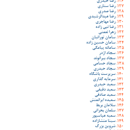
رضا حیدری
رضا ستاری
رضا صدری
رضا عبدالرشیدی
رضا مهاجری
رضا نبی زاده
زهرا نعمتی
سامان تورانیان
سامان حسین زاده
سامانه پیامکی
سجاد اژدر
سجاد بیرانوند
سجاد حسامی
سجاد حیدری
سرپرست باشگاه
سرمایه گذاری
سعید حیدری
سعید دقیقی
سعید صادقی
سعیده ایرانمنش
سلامان بربط
سلمان بحرانی
سمیه عباسپور
سینا منشازاده
شروین بزرگ