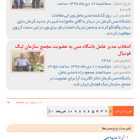
سه‌شنبه 12 دی ماه 1396 ساعت
تاریخ انتشار :
10:07
روز گذشته مدیرعامل وبرخی مقامات
خلاصه‌ی خبر :
باشگاه مس کرمان در دیدار با آقای عالم‌زاده شهردار جدید کرمان با وی
دیدار وگفتگو کردند و ضمن تبریک انتصاب او، برای وی در این سمت آرزوی
موفقیت کردند.
انتخاب مدیر عامل باشگاه مس به عضویت مجمع سازمان لیگ
فوتبال
2486
شماره‌ی خبر :
دوشنبه 11 دی ماه 1396 ساعت 13:56
تاریخ انتشار :
سیدامجد مسعودزاده مدیرعامل
خلاصه‌ی خبر :
باشگاه مس کرمان حائز اکثریت آرا برای عضویت در
مجمع سازمان لیگ فوتبال ایران شد.
ص 1 از 12
1
2
3
4
5
6
7
8
9
10
ص‌بعد
>>|
فهرست برچسب‌ها
آرتا منهاجی