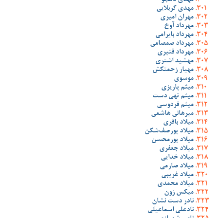
مهدی نامجو
مهدی کربلایی
مهران امیری
مهرداد آوخ
مهرداد بایرامی
مهرداد صمصامی
مهرداد قنبری
مهشید اشتری
مهیار زحمتکش
موسوی
میثم پاریزی
میثم تهی دست
میثم فردوسی
میرهانی هاشمی
میلاد باقری
میلاد پورصف‌شکن
میلاد پورمحسن
میلاد جعفری
میلاد خدایی
میلاد صارمی
میلاد غریبی
میلاد محمدی
میکس زون
نادر دست نشان
نادعلی اسماعیلی