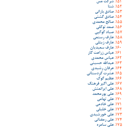
شرکت مس
شنا
صادق بارانی
صادق گشنی
صالح محمدی
صمد توکلی
صیاد کوکبی
عارف رستمی
عارف زینلی
عارف سعیدیان
عباس زراعت کار
عباس محمدی
عبدالله حسینی
عرفان رشیدی
عشرت کردستانی
عظیم گوک
علی اکبر فرهنگ
علی ایرانمنش
علی پورمحمد
علی تهامی
علی خادمی
علی خلیلی
علی خورشیدی
علی رمضانی
علی سامره