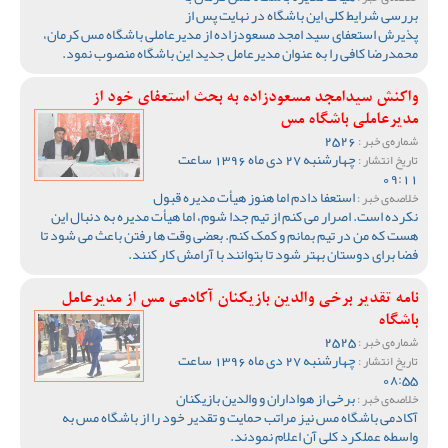
بررسی شرایط کلی این باشگاه در نهایت پس از
پذیرش استعفای سید امجد مسعودزاده از مدیرعاملی باشگاه مس کرمان،
محمدرضا کافی را به عنوان مدیرعامل جدید این باشگاه منصوب نمود.
واکنش سیدامجد مسعودزاده به بحث استعفای خود از
مدیرعاملی باشگاه مس
2526
شماره‌ی خبر :
چهارشنبه 27 دی ماه 1396 ساعت
تاریخ انتشار :
09:11
استعفا دادم اما هنوز هیأت مدیره قبول
خلاصه‌ی خبر :
نکرده است. اصرار می کنم از تیم جدا شوم، اما هیأت مدیره به دنبال این
هست که من در تیم بمانم و کمک کنم. بعضی وقت ها رفتن باعث می شود تا
فضا برای دوستان بهتر شود تا بتوانند با آرامش کار کنند.
نامه تقدیر برخی والدین بازیکنان آکادمی مس از مدیرعامل
باشگاه
2525
شماره‌ی خبر :
چهارشنبه 27 دی ماه 1396 ساعت
تاریخ انتشار :
08:55
برخی از هواداران و والدین بازیکنان
خلاصه‌ی خبر :
آکادمی باشگاه مس نیز مراتب حمایت و تقدیر خود را از باشگاه مس به
واسطه عملکرد کلی آن اعلام نمودند.