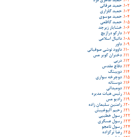
حمید طاهری فرد
حمید عرفانی
حمید گلزاری
حمید موسوی
حمید کاظمی
خشایار زبرجد
دارکو دراژیچ
دانیال اسلامی
داور
داوود نوشی صوفیانی
دختران کویر مس
دربی
دفاع مقدس
دوپینگ
دوچرخه سواری
دوستانه
دومیدانی
رئیس هیات مدیره
رادیو مس
رامتین سلیمان زاده
رحیم آلبوغبیش
رسول خطیبی
رسول عسگری
رسول نامجو
رضا ترکزاده