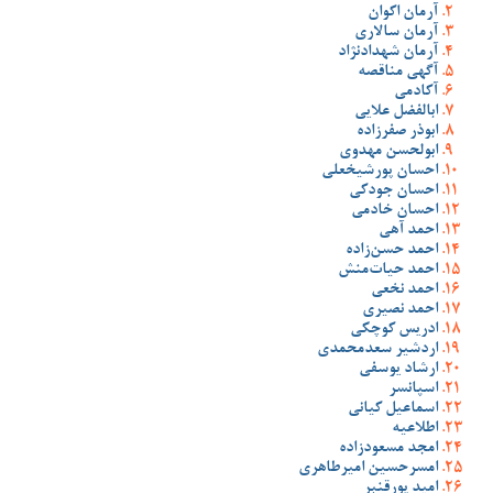
آرمان اکوان
آرمان سالاری
آرمان شهدادنژاد
آگهی مناقصه
آکادمی
ابالفضل علایی
ابوذر صفرزاده
ابولحسن مهدوی
احسان پورشیخعلی
احسان جودکی
احسان خادمی
احمد آهی
احمد حسن‌زاده
احمد حیات‌منش
احمد نخعی
احمد نصیری
ادریس کوچکی
اردشیر سعدمحمدی
ارشاد یوسفی
اسپانسر
اسماعیل کیانی
اطلاعیه
امجد مسعودزاده
امسرحسین امیرطاهری
امید پورقنبر