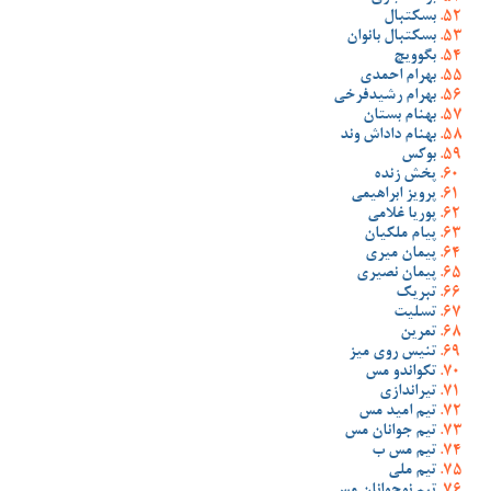
بسکتبال
بسکتبال بانوان
بگوویچ
بهرام احمدی
بهرام رشیدفرخی
بهنام بستان
بهنام داداش وند
بوکس
پخش زنده
پرویز ابراهیمی
پوریا غلامی
پیام ملکیان
پیمان میری
پیمان نصیری
تبریک
تسلیت
تمرین
تنیس روی میز
تکواندو مس
تیراندازی
تیم امید مس
تیم جوانان مس
تیم مس ب
تیم ملی