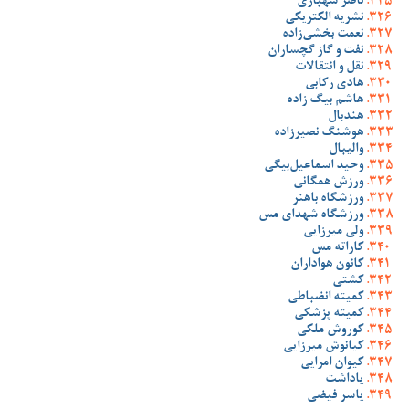
ناصر شهبازی
نشریه الکتریکی
نعمت بخشی‌زاده
نفت و گاز گچساران
نقل و انتقالات
هادی رکابی
هاشم بیگ زاده
هندبال
هوشنگ نصیرزاده
والیبال
وحید اسماعیل‌بیگی
ورزش همگانی
ورزشگاه باهنر
ورزشگاه شهدای مس
ولی میرزایی
کاراته مس
کانون هواداران
کشتی
کمیته انضباطی
کمیته پزشکی
کوروش ملکی
کیانوش میرزایی
کیوان امرایی
یاداشت
یاسر فیضی