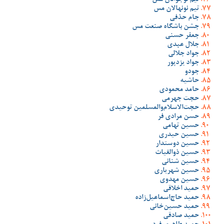
تیم نوجوانان مس
تیم نونهالان مس
جام حذفی
جشن باشگاه صنعت مس
جعفر حسنی
جلال عبدی
جواد جلالی
جواد یزدپور
جودو
حاشیه
حامد محمودی
حجت جهرمی
حجت‌الاسلام‌والمسلمین توحیدی
حسن مرادی فر
حسین تهامی
حسین حیدری
حسین دوستدار
حسین ذوالغیاث
حسین شنانی
حسین شهریاری
حسین مهدوی
حمید اخلاقی
حمید حاج‌اسماعیل‌زاده
حمید حسین‌خانی
حمید صادقی