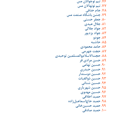
تیم نوجوانان مس
تیم نونهالان مس
جام حذفی
جشن باشگاه صنعت مس
جعفر حسنی
جلال عبدی
جواد جلالی
جواد یزدپور
جودو
حاشیه
حامد محمودی
حجت جهرمی
حجت‌الاسلام‌والمسلمین توحیدی
حسن مرادی فر
حسین تهامی
حسین حیدری
حسین دوستدار
حسین ذوالغیاث
حسین شنانی
حسین شهریاری
حسین مهدوی
حمید اخلاقی
حمید حاج‌اسماعیل‌زاده
حمید حسین‌خانی
حمید صادقی