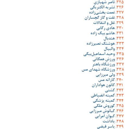
ناصر شهبازی
نشریه الکتریکی
نعمت بخشی‌زاده
نفت و گاز گچساران
نقل و انتقالات
هادی رکابی
هاشم بیگ زاده
هندبال
هوشنگ نصیرزاده
والیبال
وحید اسماعیل‌بیگی
ورزش همگانی
ورزشگاه باهنر
ورزشگاه شهدای مس
ولی میرزایی
کاراته مس
کانون هواداران
کشتی
کمیته انضباطی
کمیته پزشکی
کوروش ملکی
کیانوش میرزایی
کیوان امرایی
یاداشت
یاسر فیضی