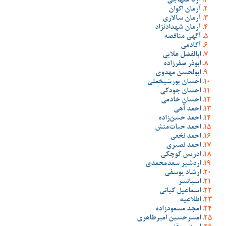
آرتا منهاجی
آرمان اکوان
آرمان سالاری
آرمان شهدادنژاد
آگهی مناقصه
آکادمی
ابالفضل علایی
ابوذر صفرزاده
ابولحسن مهدوی
احسان پورشیخعلی
احسان جودکی
احسان خادمی
احمد آهی
احمد حسن‌زاده
احمد حیات‌منش
احمد نخعی
احمد نصیری
ادریس کوچکی
اردشیر سعدمحمدی
ارشاد یوسفی
اسپانسر
اسماعیل کیانی
اطلاعیه
امجد مسعودزاده
امسرحسین امیرطاهری