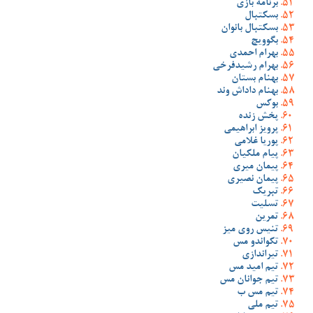
برنامه بازی
بسکتبال
بسکتبال بانوان
بگوویچ
بهرام احمدی
بهرام رشیدفرخی
بهنام بستان
بهنام داداش وند
بوکس
پخش زنده
پرویز ابراهیمی
پوریا غلامی
پیام ملکیان
پیمان میری
پیمان نصیری
تبریک
تسلیت
تمرین
تنیس روی میز
تکواندو مس
تیراندازی
تیم امید مس
تیم جوانان مس
تیم مس ب
تیم ملی