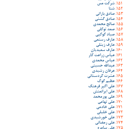
شرکت مس
شنا
صادق بارانی
صادق گشنی
صالح محمدی
صمد توکلی
صیاد کوکبی
عارف رستمی
عارف زینلی
عارف سعیدیان
عباس زراعت کار
عباس محمدی
عبدالله حسینی
عرفان رشیدی
عشرت کردستانی
عظیم گوک
علی اکبر فرهنگ
علی ایرانمنش
علی پورمحمد
علی تهامی
علی خادمی
علی خلیلی
علی خورشیدی
علی رمضانی
علی سامره