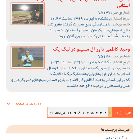
استانی
75147
شماره‌ی خبر :
یکشنبه 8 تیر ماه 1399 ساعت 10:47
تاریخ انتشار :
با هماهنگی های صورت گرفته مقرر شد
خلاصه‌ی خبر :
بازی تیم های مس کرمان و مس رفسنجان به صورت
زنده از شبکه استانی کرمان برروی آنتن برود.
وحید کاظمی داور ال مسینو در لیگ یک
75146
شماره‌ی خبر :
یکشنبه 8 تیر ماه 1399 ساعت 10:33
تاریخ انتشار :
از سوی کمیته داوران فدراسیون فوتبال
خلاصه‌ی خبر :
اسامی داوران بازی های این هفته لیگ یک اعلام شد
که بر این اساس وحید کاظمی کار قضاوت بازی حساس تیم های مس کرمان و
مس رفسنجان را برعهده خواهد داشت.
ص 1 از 11
1
2
3
4
5
6
7
8
9
10
ص‌بعد
>>|
فهرست برچسب‌ها