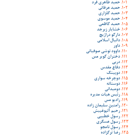
حمید طاهری فرد
حمید عرفانی
حمید گلزاری
حمید موسوی
حمید کاظمی
خشایار زبرجد
دارکو دراژیچ
دانیال اسلامی
داور
داوود نوشی صوفیانی
دختران کویر مس
دربی
دفاع مقدس
دوپینگ
دوچرخه سواری
دوستانه
دومیدانی
رئیس هیات مدیره
رادیو مس
رامتین سلیمان زاده
رحیم آلبوغبیش
رسول خطیبی
رسول عسگری
رسول نامجو
رضا ترکزاده