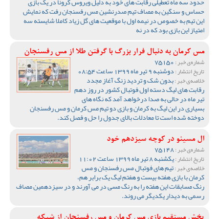
حدود سه ماه تعطیلی رقابت های خود به دلیل ویروس کرونا در یک بازی
حساس و سنگین به مصاف تیم صدرنشین مس رفسنجان رفت که نمایش
این تیم به خصوص در نیمه اول با موقعیت های گل زیاد کاملا شایسته سه
امتیاز این بازی بود که در نه
مس کرمان به دنبال فرار بزرگ با گرفتن طلا از مس رفسنجان
75150
شماره‌ی خبر :
دوشنبه 9 تیر ماه 1399 ساعت 08:54
تاریخ انتشار :
بدون شک و تردید زنگ آغاز مجدد
خلاصه‌ی خبر :
رقابت های لیگ دسته اول فوتبال کشور در روز دهم
تیر ماه در حالی به صدا درخواهد آمد که نگاه های
بسیاری در این لیگ به کرمان و بازی دو تیم مس کرمان و مس رفسنجان
دوخته شده است تا معادلات بالای جدول را حل و فصل کند.
ال مسینو در کوچه سیزدهم خود
75148
شماره‌ی خبر :
یکشنبه 8 تیر ماه 1399 ساعت 11:02
تاریخ انتشار :
تیم های فوتبال مس رفسنجان و مس
خلاصه‌ی خبر :
کرمان با بازی هفته بیست و هفتم لیگ یک برابر هم،
رنگ مسابقات این هفته را به رنگ مسی در می آورند و در سیزدهمین مصاف
رسمی به دیدار یکدیگر می روند.
پخش مستقیم بازی مس کرمان و مس رفسنجان از شبکه