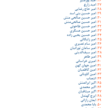
امید پورقنبر
امید زارع
امیر حاج رضایی
امیر حسین بنی اسد
امیر حسین صالحی منش
امیر حسین صالحی‌منش
امیر حسین طاحونی
امیر حسین عسگری
امیر حسین یحیی زاده
امیر زلیکانی
امیر سام نصیری
امیر سامان تورانیان
امیر سیف‌الدینی
امیر طاهر
امیری خراسانی
امین جهان کهن
امین کاظمیان
امین کاویانی
انتصاب
اکبر ایرانمنش
اکبر محمدی
اکبر میثاقیان
ایرج کهندل
ایمان رازانی
بابا محمدی