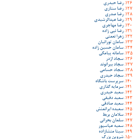
رضا حیدری
رضا ستاری
رضا صدری
رضا عبدالرشیدی
رضا مهاجری
رضا نبی زاده
زهرا نعمتی
سامان تورانیان
سامان حسین زاده
سامانه پیامکی
سجاد اژدر
سجاد بیرانوند
سجاد حسامی
سجاد حیدری
سرپرست باشگاه
سرمایه گذاری
سعید حیدری
سعید دقیقی
سعید صادقی
سعیده ایرانمنش
سلامان بربط
سلمان بحرانی
سمیه عباسپور
سینا منشازاده
شروین بزرگ