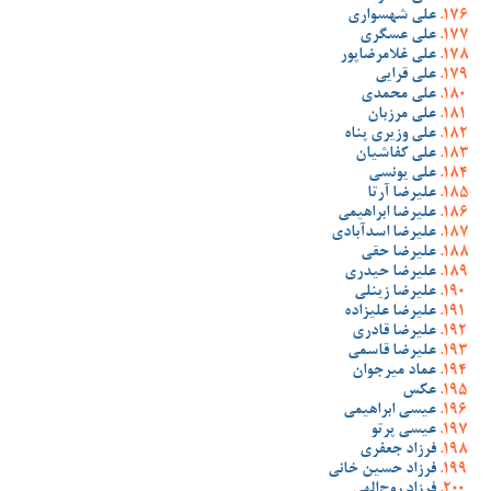
علی شهسواری
علی عسگری
علی غلامرضاپور
علی قرایی
علی محمدی
علی مرزبان
علی وزیری پناه
علی کفاشیان
علی یونسی
علیرضا آرتا
علیرضا ابراهیمی
علیرضا اسدآبادی
علیرضا حقی
علیرضا حیدری
علیرضا زینلی
علیرضا علیزاده
علیرضا قادری
علیرضا قاسمی
عماد میرجوان
عکس
عیسی ابراهیمی
عیسی پرتو
فرزاد جعفری
فرزاد حسین خانی
فرزاد روح‌الهی