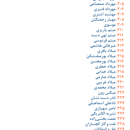
مهرداد صمصامی
مهرداد قنبری
مهشید اشتری
مهیار زحمتکش
موسوی
میثم پاریزی
میثم تهی دست
میثم فردوسی
میرهانی هاشمی
میلاد باقری
میلاد پورصف‌شکن
میلاد پورمحسن
میلاد جعفری
میلاد خدایی
میلاد صارمی
میلاد غریبی
میلاد محمدی
میکس زون
نادر دست نشان
نادعلی اسماعیلی
ناصر شهبازی
نشریه الکتریکی
نعمت بخشی‌زاده
نفت و گاز گچساران
نقل و انتقالات