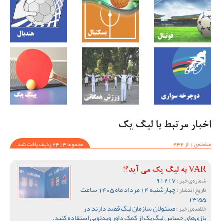
اخبار مرتبط با لیگ یک
صفحه‌ی 1 از 432
مجموعا 4313 ردیف یافت شد
VAR به لیگ یک می آید؟!
91217
شماره‌ی خبر :
چهارشنبه 14 مرداد ماه 1405 ساعت
تاریخ انتشار :
13:55
مسئولان سازمان لیگ قصد دارند در
خلاصه‌ی خبر :
بازی‌های حساس لیگ یک از کمک داور ویدئویی استفاده کنند.