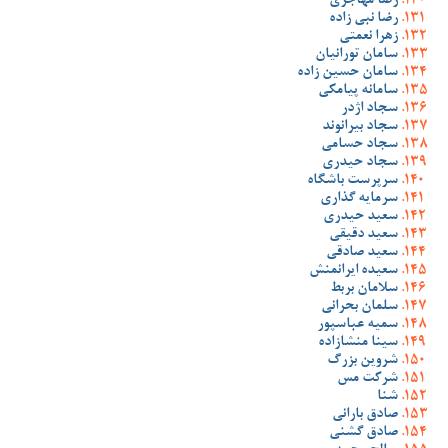
رضا مهاجری
رضا نبی زاده
زهرا نعمتی
سامان تورانیان
سامان حسین زاده
سامانه پیامکی
سجاد اژدر
سجاد بیرانوند
سجاد حسامی
سجاد حیدری
سرپرست باشگاه
سرمایه گذاری
سعید حیدری
سعید دقیقی
سعید صادقی
سعیده ایرانمنش
سلامان بربط
سلمان بحرانی
سمیه عباسپور
سینا منشازاده
شروین بزرگ
شرکت مس
شنا
صادق بارانی
صادق گشنی