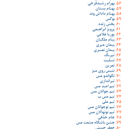
بهرام رشیدفرخی
بهنام بستان
بهنام داداش وند
بوکس
پخش زنده
پرویز ابراهیمی
پوریا غلامی
پیام ملکیان
پیمان میری
پیمان نصیری
تبریک
تسلیت
تمرین
تنیس روی میز
تکواندو مس
تیراندازی
تیم امید مس
تیم جوانان مس
تیم مس ب
تیم ملی
تیم نوجوانان مس
تیم نونهالان مس
جام حذفی
جشن باشگاه صنعت مس
جعفر حسنی