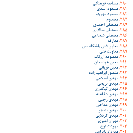
مسابقه فرهنگی
مسعود اسدی
مسعود مهرجو
مصدوم
مصطفی احمدی
مصطفی سالاری
مصطفی شجاعی
معارفه
معاون فنی باشگاه مس
معاونت فنی
معصومه ارژنگ
معین عباسیان
معین قربانی
منصور ابراهیم‌زاده
مهدی اسلامی
مهدی بریحی
مهدی تیکدری
مهدی دغاغله
مهدی رجبی
مهدی مداحی
مهدی نامجو
مهدی کربلایی
مهران امیری
مهرداد آوخ
مهرداد بایرامی