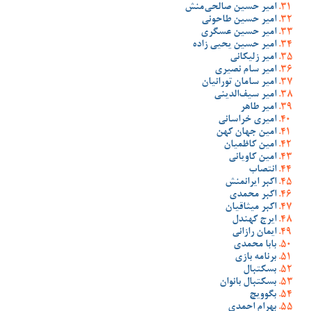
امیر حسین صالحی‌منش
امیر حسین طاحونی
امیر حسین عسگری
امیر حسین یحیی زاده
امیر زلیکانی
امیر سام نصیری
امیر سامان تورانیان
امیر سیف‌الدینی
امیر طاهر
امیری خراسانی
امین جهان کهن
امین کاظمیان
امین کاویانی
انتصاب
اکبر ایرانمنش
اکبر محمدی
اکبر میثاقیان
ایرج کهندل
ایمان رازانی
بابا محمدی
برنامه بازی
بسکتبال
بسکتبال بانوان
بگوویچ
بهرام احمدی