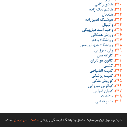
هادی رکابی
هاشم بیگ زاده
هندبال
هوشنگ نصیرزاده
والیبال
وحید اسماعیل‌بیگی
ورزش همگانی
ورزشگاه باهنر
ورزشگاه شهدای مس
ولی میرزایی
کاراته مس
کانون هواداران
کشتی
کمیته انضباطی
کمیته پزشکی
کوروش ملکی
کیانوش میرزایی
کیوان امرایی
یاداشت
یاسر فیضی
کلیه‌ی حقوق این وب‌سایت متعلق به باشگاه فرهنگی ورزشی
صنعت مس کرمان
است.