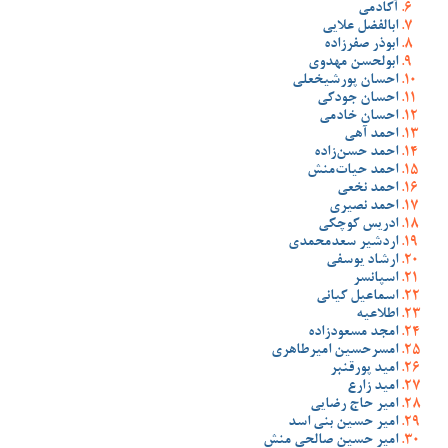
آکادمی
ابالفضل علایی
ابوذر صفرزاده
ابولحسن مهدوی
احسان پورشیخعلی
احسان جودکی
احسان خادمی
احمد آهی
احمد حسن‌زاده
احمد حیات‌منش
احمد نخعی
احمد نصیری
ادریس کوچکی
اردشیر سعدمحمدی
ارشاد یوسفی
اسپانسر
اسماعیل کیانی
اطلاعیه
امجد مسعودزاده
امسرحسین امیرطاهری
امید پورقنبر
امید زارع
امیر حاج رضایی
امیر حسین بنی اسد
امیر حسین صالحی منش