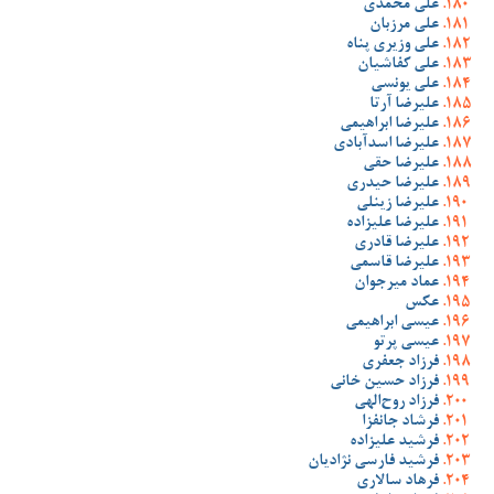
علی محمدی
علی مرزبان
علی وزیری پناه
علی کفاشیان
علی یونسی
علیرضا آرتا
علیرضا ابراهیمی
علیرضا اسدآبادی
علیرضا حقی
علیرضا حیدری
علیرضا زینلی
علیرضا علیزاده
علیرضا قادری
علیرضا قاسمی
عماد میرجوان
عکس
عیسی ابراهیمی
عیسی پرتو
فرزاد جعفری
فرزاد حسین خانی
فرزاد روح‌الهی
فرشاد جانفزا
فرشید علیزاده
فرشید فارسی نژادیان
فرهاد سالاری