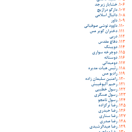
خشایار زبرجد
دارکو دراژیچ
دانیال اسلامی
داور
داوود نوشی صوفیانی
دختران کویر مس
دربی
دفاع مقدس
دوپینگ
دوچرخه سواری
دوستانه
دومیدانی
رئیس هیات مدیره
رادیو مس
رامتین سلیمان زاده
رحیم آلبوغبیش
رسول خطیبی
رسول عسگری
رسول نامجو
رضا ترکزاده
رضا حیدری
رضا ستاری
رضا صدری
رضا عبدالرشیدی