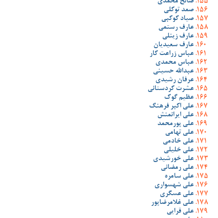
صالح محمدی
صمد توکلی
صیاد کوکبی
عارف رستمی
عارف زینلی
عارف سعیدیان
عباس زراعت کار
عباس محمدی
عبدالله حسینی
عرفان رشیدی
عشرت کردستانی
عظیم گوک
علی اکبر فرهنگ
علی ایرانمنش
علی پورمحمد
علی تهامی
علی خادمی
علی خلیلی
علی خورشیدی
علی رمضانی
علی سامره
علی شهسواری
علی عسگری
علی غلامرضاپور
علی قرایی