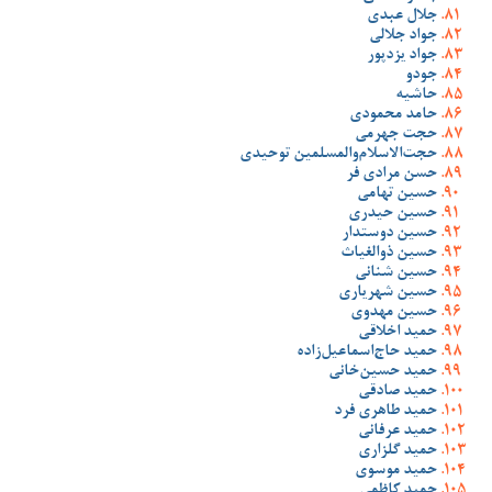
جلال عبدی
جواد جلالی
جواد یزدپور
جودو
حاشیه
حامد محمودی
حجت جهرمی
حجت‌الاسلام‌والمسلمین توحیدی
حسن مرادی فر
حسین تهامی
حسین حیدری
حسین دوستدار
حسین ذوالغیاث
حسین شنانی
حسین شهریاری
حسین مهدوی
حمید اخلاقی
حمید حاج‌اسماعیل‌زاده
حمید حسین‌خانی
حمید صادقی
حمید طاهری فرد
حمید عرفانی
حمید گلزاری
حمید موسوی
حمید کاظمی