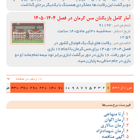
دو برگشت این رقابت ها عملکردی همسنگ با یکدیگر برجای گذاشت.
آمار کامل بازیکنان مس کرمان در فصل 1404-1405
91192
شماره‌ی خبر :
سه‌شنبه 30 تیر ماه 1405 ساعت
تاریخ انتشار :
12:59
رقابت های لیگ یک فوتبال کشور در
خلاصه‌ی خبر :
فصل 1404-1405 برای مس کرمان با انجام 17 بازی
در دور رفت، 16 بازی در دور برگشت (بازی برابر نود نیمه تمام ماند) و دو
بازی در جام حذفی به پایان رسید.
ص 1 از 432
1
2
3
4
5
6
7
8
9
10
70
140
220
290
360
430
ص‌بعد
فهرست برچسب‌ها
آرتا منهاجی
آرمان اکوان
آرمان سالاری
آرمان شهدادنژاد
آگهی مناقصه