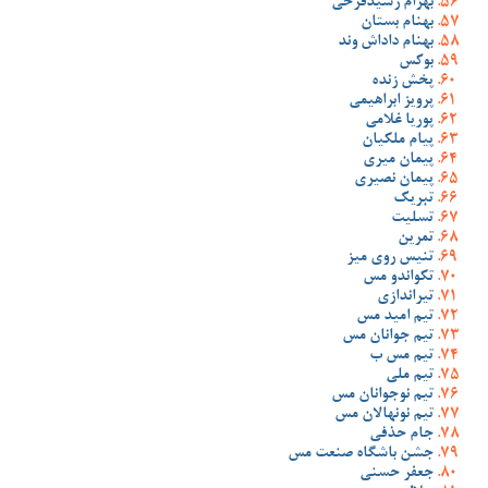
بهرام رشیدفرخی
بهنام بستان
بهنام داداش وند
بوکس
پخش زنده
پرویز ابراهیمی
پوریا غلامی
پیام ملکیان
پیمان میری
پیمان نصیری
تبریک
تسلیت
تمرین
تنیس روی میز
تکواندو مس
تیراندازی
تیم امید مس
تیم جوانان مس
تیم مس ب
تیم ملی
تیم نوجوانان مس
تیم نونهالان مس
جام حذفی
جشن باشگاه صنعت مس
جعفر حسنی