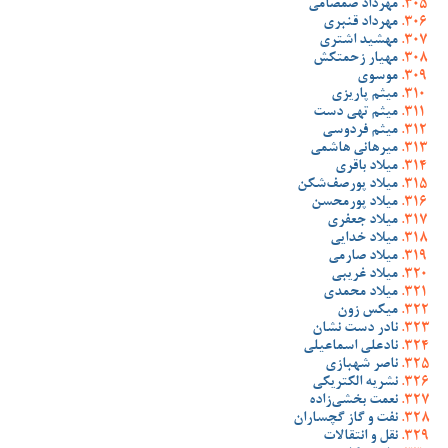
مهرداد صمصامی
مهرداد قنبری
مهشید اشتری
مهیار زحمتکش
موسوی
میثم پاریزی
میثم تهی دست
میثم فردوسی
میرهانی هاشمی
میلاد باقری
میلاد پورصف‌شکن
میلاد پورمحسن
میلاد جعفری
میلاد خدایی
میلاد صارمی
میلاد غریبی
میلاد محمدی
میکس زون
نادر دست نشان
نادعلی اسماعیلی
ناصر شهبازی
نشریه الکتریکی
نعمت بخشی‌زاده
نفت و گاز گچساران
نقل و انتقالات