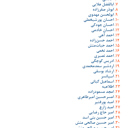
ابالفضل علایی
ابوذر صفرزاده
ابولحسن مهدوی
احسان پورشیخعلی
احسان جودکی
احسان خادمی
احمد آهی
احمد حسن‌زاده
احمد حیات‌منش
احمد نخعی
احمد نصیری
ادریس کوچکی
اردشیر سعدمحمدی
ارشاد یوسفی
اسپانسر
اسماعیل کیانی
اطلاعیه
امجد مسعودزاده
امسرحسین امیرطاهری
امید پورقنبر
امید زارع
امیر حاج رضایی
امیر حسین بنی اسد
امیر حسین صالحی منش