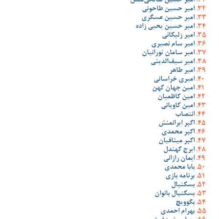
امیر حسین صالحی‌منش
امیر حسین طاحونی
امیر حسین عسگری
امیر حسین یحیی زاده
امیر زلیکانی
امیر سام نصیری
امیر سامان تورانیان
امیر سیف‌الدینی
امیر طاهر
امیری خراسانی
امین جهان کهن
امین کاظمیان
امین کاویانی
انتصاب
اکبر ایرانمنش
اکبر محمدی
اکبر میثاقیان
ایرج کهندل
ایمان رازانی
بابا محمدی
برنامه بازی
بسکتبال
بسکتبال بانوان
بگوویچ
بهرام احمدی