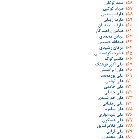
صمد توکلی
صیاد کوکبی
عارف رستمی
عارف زینلی
عارف سعیدیان
عباس زراعت کار
عباس محمدی
عبدالله حسینی
عرفان رشیدی
عشرت کردستانی
عظیم گوک
علی اکبر فرهنگ
علی ایرانمنش
علی پورمحمد
علی تهامی
علی خادمی
علی خلیلی
علی خورشیدی
علی رمضانی
علی سامره
علی شهسواری
علی عسگری
علی غلامرضاپور
علی قرایی
علی محمدی