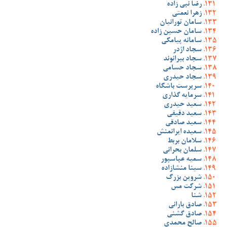
رضا نبی زاده
زهرا نعمتی
سامان تورانیان
سامان حسین زاده
سامانه پیامکی
سجاد اژدر
سجاد بیرانوند
سجاد حسامی
سجاد حیدری
سرپرست باشگاه
سرمایه گذاری
سعید حیدری
سعید دقیقی
سعید صادقی
سعیده ایرانمنش
سلامان بربط
سلمان بحرانی
سمیه عباسپور
سینا منشازاده
شروین بزرگ
شرکت مس
شنا
صادق بارانی
صادق گشنی
صالح محمدی