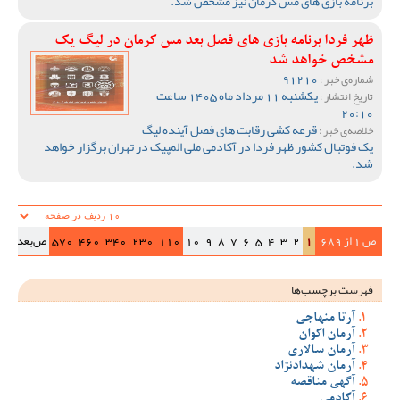
برنامه بازی های مس کرمان نیز مشخص شد.
ظهر فردا برنامه بازی های فصل بعد مس کرمان در لیگ یک
مشخص خواهد شد
91210
شماره‌ی خبر :
یکشنبه 11 مرداد ماه 1405 ساعت
تاریخ انتشار :
20:10
قرعه کشی رقابت های فصل آینده لیگ
خلاصه‌ی خبر :
یک فوتبال کشور ظهر فردا در آکادمی ملی المپیک در تهران برگزار خواهد
شد.
ص 1 از 689
1
2
3
4
5
6
7
8
9
10
110
230
340
460
570
ص‌بعد
>>|
فهرست برچسب‌ها
آرتا منهاجی
آرمان اکوان
آرمان سالاری
آرمان شهدادنژاد
آگهی مناقصه
آکادمی