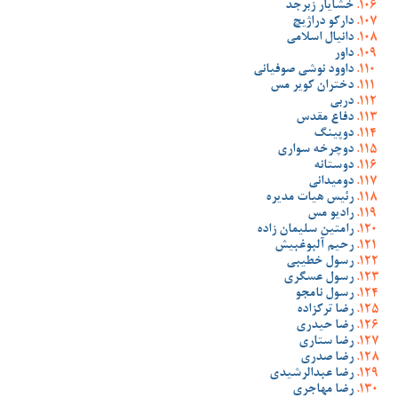
خشایار زبرجد
دارکو دراژیچ
دانیال اسلامی
داور
داوود نوشی صوفیانی
دختران کویر مس
دربی
دفاع مقدس
دوپینگ
دوچرخه سواری
دوستانه
دومیدانی
رئیس هیات مدیره
رادیو مس
رامتین سلیمان زاده
رحیم آلبوغبیش
رسول خطیبی
رسول عسگری
رسول نامجو
رضا ترکزاده
رضا حیدری
رضا ستاری
رضا صدری
رضا عبدالرشیدی
رضا مهاجری