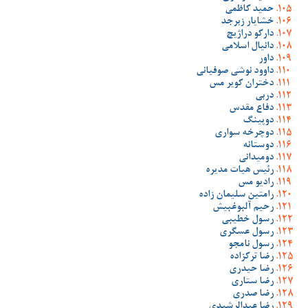
حمید کاظمی
خشایار زبرجد
دارکو دراژیچ
دانیال اسلامی
داور
داوود نوشی صوفیانی
دختران کویر مس
دربی
دفاع مقدس
دوپینگ
دوچرخه سواری
دوستانه
دومیدانی
رئیس هیات مدیره
رادیو مس
رامتین سلیمان زاده
رحیم آلبوغبیش
رسول خطیبی
رسول عسگری
رسول نامجو
رضا ترکزاده
رضا حیدری
رضا ستاری
رضا صدری
رضا عبدالرشیدی