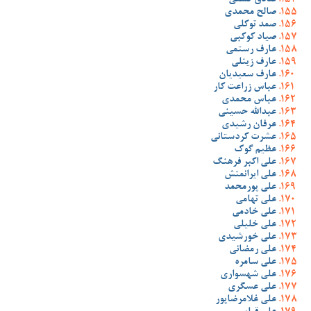
صادق گشنی
صالح محمدی
صمد توکلی
صیاد کوکبی
عارف رستمی
عارف زینلی
عارف سعیدیان
عباس زراعت کار
عباس محمدی
عبدالله حسینی
عرفان رشیدی
عشرت کردستانی
عظیم گوک
علی اکبر فرهنگ
علی ایرانمنش
علی پورمحمد
علی تهامی
علی خادمی
علی خلیلی
علی خورشیدی
علی رمضانی
علی سامره
علی شهسواری
علی عسگری
علی غلامرضاپور