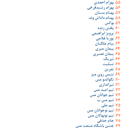
بهرام احمدی
بهرام رشیدفرخی
بهنام بستان
بهنام داداش وند
بوکس
پخش زنده
پرویز ابراهیمی
پوریا غلامی
پیام ملکیان
پیمان میری
پیمان نصیری
تبریک
تسلیت
تمرین
تنیس روی میز
تکواندو مس
تیراندازی
تیم امید مس
تیم جوانان مس
تیم مس ب
تیم ملی
تیم نوجوانان مس
تیم نونهالان مس
جام حذفی
جشن باشگاه صنعت مس