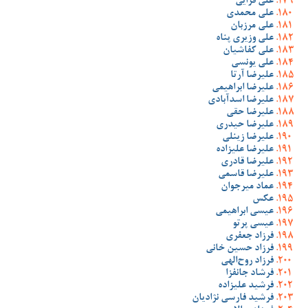
علی قرایی
علی محمدی
علی مرزبان
علی وزیری پناه
علی کفاشیان
علی یونسی
علیرضا آرتا
علیرضا ابراهیمی
علیرضا اسدآبادی
علیرضا حقی
علیرضا حیدری
علیرضا زینلی
علیرضا علیزاده
علیرضا قادری
علیرضا قاسمی
عماد میرجوان
عکس
عیسی ابراهیمی
عیسی پرتو
فرزاد جعفری
فرزاد حسین خانی
فرزاد روح‌الهی
فرشاد جانفزا
فرشید علیزاده
فرشید فارسی نژادیان