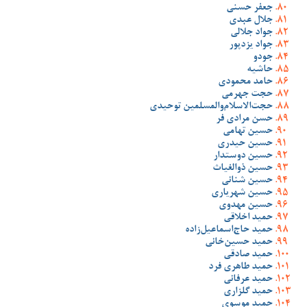
جعفر حسنی
جلال عبدی
جواد جلالی
جواد یزدپور
جودو
حاشیه
حامد محمودی
حجت جهرمی
حجت‌الاسلام‌والمسلمین توحیدی
حسن مرادی فر
حسین تهامی
حسین حیدری
حسین دوستدار
حسین ذوالغیاث
حسین شنانی
حسین شهریاری
حسین مهدوی
حمید اخلاقی
حمید حاج‌اسماعیل‌زاده
حمید حسین‌خانی
حمید صادقی
حمید طاهری فرد
حمید عرفانی
حمید گلزاری
حمید موسوی