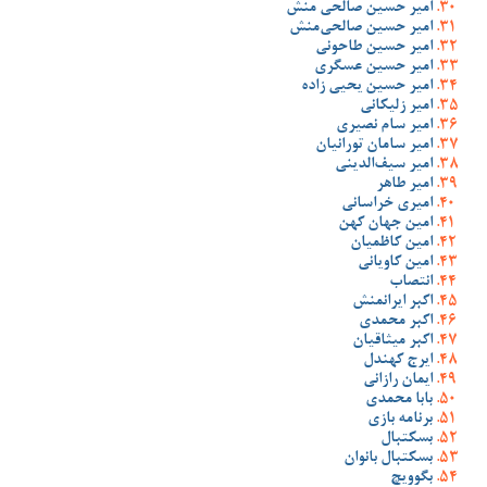
امیر حسین صالحی منش
امیر حسین صالحی‌منش
امیر حسین طاحونی
امیر حسین عسگری
امیر حسین یحیی زاده
امیر زلیکانی
امیر سام نصیری
امیر سامان تورانیان
امیر سیف‌الدینی
امیر طاهر
امیری خراسانی
امین جهان کهن
امین کاظمیان
امین کاویانی
انتصاب
اکبر ایرانمنش
اکبر محمدی
اکبر میثاقیان
ایرج کهندل
ایمان رازانی
بابا محمدی
برنامه بازی
بسکتبال
بسکتبال بانوان
بگوویچ