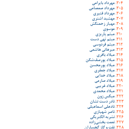
مهرداد بایرامی
مهرداد صمصامی
مهرداد قنبری
مهشید اشتری
مهیار زحمتکش
موسوی
میثم پاریزی
میثم تهی دست
میثم فردوسی
میرهانی هاشمی
میلاد باقری
میلاد پورصف‌شکن
میلاد پورمحسن
میلاد جعفری
میلاد خدایی
میلاد صارمی
میلاد غریبی
میلاد محمدی
میکس زون
نادر دست نشان
نادعلی اسماعیلی
ناصر شهبازی
نشریه الکتریکی
نعمت بخشی‌زاده
نفت و گاز گچساران