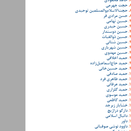
حامد محمودی
حجت جهرمی
حجت‌الاسلام‌والمسلمین توحیدی
حسن مرادی فر
حسین تهامی
حسین حیدری
حسین دوستدار
حسین ذوالغیاث
حسین شنانی
حسین شهریاری
حسین مهدوی
حمید اخلاقی
حمید حاج‌اسماعیل‌زاده
حمید حسین‌خانی
حمید صادقی
حمید طاهری فرد
حمید عرفانی
حمید گلزاری
حمید موسوی
حمید کاظمی
خشایار زبرجد
دارکو دراژیچ
دانیال اسلامی
داور
داوود نوشی صوفیانی