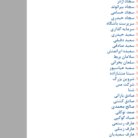
سجاد اژدر
سجاد بیرانوند
سجاد حسامی
سجاد حیدری
سرپرست باشگاه
سرمایه گذاری
سعید حیدری
سعید دقیقی
سعید صادقی
سعیده ایرانمنش
سلامان بربط
سلمان بحرانی
سمیه عباسپور
سینا منشازاده
شروین بزرگ
شرکت مس
شنا
صادق بارانی
صادق گشنی
صالح محمدی
صمد توکلی
صیاد کوکبی
عارف رستمی
عارف زینلی
عارف سعیدیان