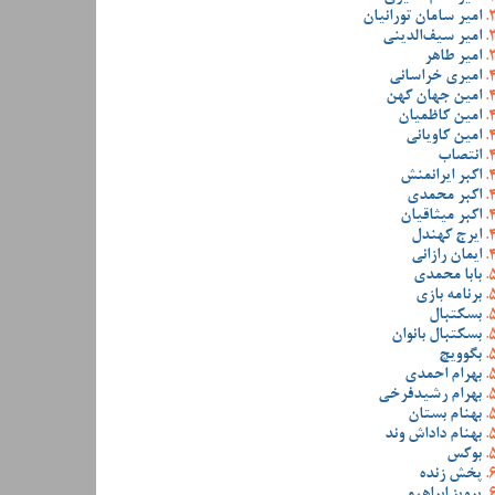
امیر سامان تورانیان
امیر سیف‌الدینی
امیر طاهر
امیری خراسانی
امین جهان کهن
امین کاظمیان
امین کاویانی
انتصاب
اکبر ایرانمنش
اکبر محمدی
اکبر میثاقیان
ایرج کهندل
ایمان رازانی
بابا محمدی
برنامه بازی
بسکتبال
بسکتبال بانوان
بگوویچ
بهرام احمدی
بهرام رشیدفرخی
بهنام بستان
بهنام داداش وند
بوکس
پخش زنده
پرویز ابراهیمی