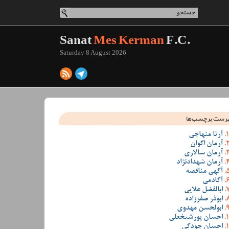
Sanat
Mes Kerman
F.C.
Saturday 8 August 2026
رست برچسب‌ها
آرتا منهاجی
آرمان اکوان
آرمان سالاری
آرمان شهدادنژاد
آگهی مناقصه
آکادمی
ابالفضل علایی
ابوذر صفرزاده
ابولحسن مهدوی
احسان پورشیخعلی
احسان جودکی