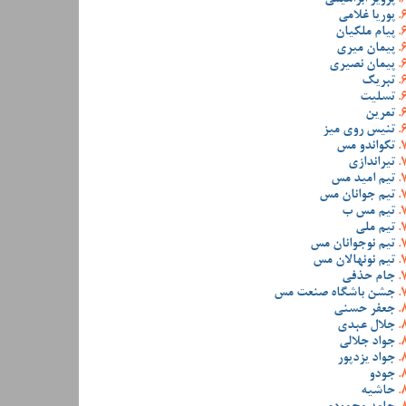
پوریا غلامی
پیام ملکیان
پیمان میری
پیمان نصیری
تبریک
تسلیت
تمرین
تنیس روی میز
تکواندو مس
تیراندازی
تیم امید مس
تیم جوانان مس
تیم مس ب
تیم ملی
تیم نوجوانان مس
تیم نونهالان مس
جام حذفی
جشن باشگاه صنعت مس
جعفر حسنی
جلال عبدی
جواد جلالی
جواد یزدپور
جودو
حاشیه