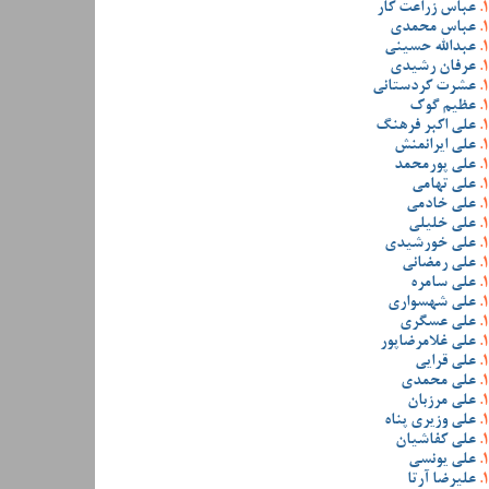
عباس زراعت کار
عباس محمدی
عبدالله حسینی
عرفان رشیدی
عشرت کردستانی
عظیم گوک
علی اکبر فرهنگ
علی ایرانمنش
علی پورمحمد
علی تهامی
علی خادمی
علی خلیلی
علی خورشیدی
علی رمضانی
علی سامره
علی شهسواری
علی عسگری
علی غلامرضاپور
علی قرایی
علی محمدی
علی مرزبان
علی وزیری پناه
علی کفاشیان
علی یونسی
علیرضا آرتا