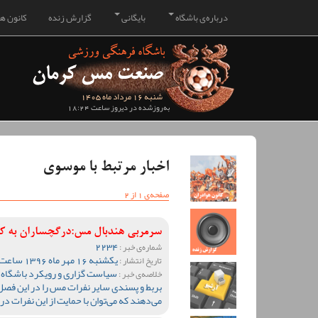
درباره‌ی باشگاه
بایگانی
گزارش زنده
کانون هو
شنبه 16 مرداد ماه 1405
به‌روزشده در دیروز ساعت 18:24
اخبار مرتبط با موسوی
صفحه‌ی 1 از 2
سرمربی هندبال مس:درگچساران به کم
2234
شماره‌ی خبر :
یکشنبه 16 مهر ماه 1396 ساعت 11:24
تاریخ انتشار :
سیاست گزاری و رویکرد باشگاه اس
خلاصه‌ی خبر :
بربط و پسندی سایر نفرات مس را در این فصل 
می‌دهند که می‌توان با حمایت از این نفرات د