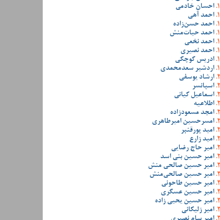
احسان خادمی
احمد آهی
احمد حسن‌زاده
احمد حیات‌منش
احمد نخعی
احمد نصیری
ادریس کوچکی
اردشیر سعدمحمدی
ارشاد یوسفی
اسپانسر
اسماعیل کیانی
اطلاعیه
امجد مسعودزاده
امسرحسین امیرطاهری
امید پورقنبر
امید زارع
امیر حاج رضایی
امیر حسین بنی اسد
امیر حسین صالحی منش
امیر حسین صالحی‌منش
امیر حسین طاحونی
امیر حسین عسگری
امیر حسین یحیی زاده
امیر زلیکانی
امیر سام نصیری