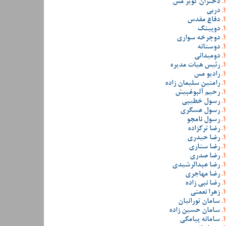
دختران کویر مس
دربی
دفاع مقدس
دوپینگ
دوچرخه سواری
دوستانه
دومیدانی
رئیس هیات مدیره
رادیو مس
رامتین سلیمان زاده
رحیم آلبوغبیش
رسول خطیبی
رسول عسگری
رسول نامجو
رضا ترکزاده
رضا حیدری
رضا ستاری
رضا صدری
رضا عبدالرشیدی
رضا مهاجری
رضا نبی زاده
زهرا نعمتی
سامان تورانیان
سامان حسین زاده
سامانه پیامکی