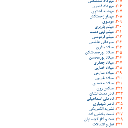
مهرداد صمصامی
مهرداد قنبری
مهشید اشتری
مهیار زحمتکش
موسوی
میثم پاریزی
میثم تهی دست
میثم فردوسی
میرهانی هاشمی
میلاد باقری
میلاد پورصف‌شکن
میلاد پورمحسن
میلاد جعفری
میلاد خدایی
میلاد صارمی
میلاد غریبی
میلاد محمدی
میکس زون
نادر دست نشان
نادعلی اسماعیلی
ناصر شهبازی
نشریه الکتریکی
نعمت بخشی‌زاده
نفت و گاز گچساران
نقل و انتقالات