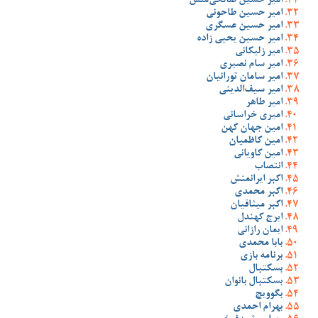
امیر حسین صالحی‌منش
امیر حسین طاحونی
امیر حسین عسگری
امیر حسین یحیی زاده
امیر زلیکانی
امیر سام نصیری
امیر سامان تورانیان
امیر سیف‌الدینی
امیر طاهر
امیری خراسانی
امین جهان کهن
امین کاظمیان
امین کاویانی
انتصاب
اکبر ایرانمنش
اکبر محمدی
اکبر میثاقیان
ایرج کهندل
ایمان رازانی
بابا محمدی
برنامه بازی
بسکتبال
بسکتبال بانوان
بگوویچ
بهرام احمدی