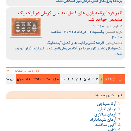
برنامه بازی های مس کرمان نیز مشخص شد.
ظهر فردا برنامه بازی های فصل بعد مس کرمان در لیگ یک
مشخص خواهد شد
91210
شماره‌ی خبر :
یکشنبه 11 مرداد ماه 1405 ساعت
تاریخ انتشار :
20:10
قرعه کشی رقابت های فصل آینده لیگ
خلاصه‌ی خبر :
یک فوتبال کشور ظهر فردا در آکادمی ملی المپیک در تهران برگزار خواهد
شد.
ص 1 از 689
1
2
3
4
5
6
7
8
9
10
110
230
340
460
570
ص‌بعد
>>|
فهرست برچسب‌ها
آرتا منهاجی
آرمان اکوان
آرمان سالاری
آرمان شهدادنژاد
آگهی مناقصه
آکادمی