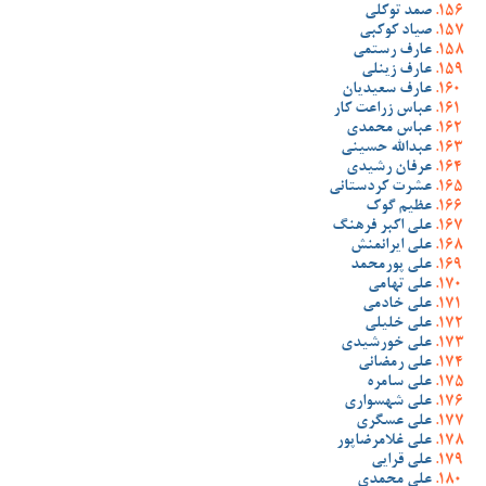
صمد توکلی
صیاد کوکبی
عارف رستمی
عارف زینلی
عارف سعیدیان
عباس زراعت کار
عباس محمدی
عبدالله حسینی
عرفان رشیدی
عشرت کردستانی
عظیم گوک
علی اکبر فرهنگ
علی ایرانمنش
علی پورمحمد
علی تهامی
علی خادمی
علی خلیلی
علی خورشیدی
علی رمضانی
علی سامره
علی شهسواری
علی عسگری
علی غلامرضاپور
علی قرایی
علی محمدی