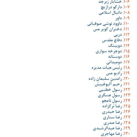
خشایار زبرجد
دارکو دراژیچ
دانیال اسلامی
داور
داوود نوشی صوفیانی
دختران کویر مس
دربی
دفاع مقدس
دوپینگ
دوچرخه سواری
دوستانه
دومیدانی
رئیس هیات مدیره
رادیو مس
رامتین سلیمان زاده
رحیم آلبوغبیش
رسول خطیبی
رسول عسگری
رسول نامجو
رضا ترکزاده
رضا حیدری
رضا ستاری
رضا صدری
رضا عبدالرشیدی
رضا مهاجری