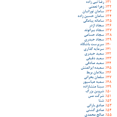
رضا نبی زاده
زهرا نعمتی
سامان تورانیان
سامان حسین زاده
سامانه پیامکی
سجاد اژدر
سجاد بیرانوند
سجاد حسامی
سجاد حیدری
سرپرست باشگاه
سرمایه گذاری
سعید حیدری
سعید دقیقی
سعید صادقی
سعیده ایرانمنش
سلامان بربط
سلمان بحرانی
سمیه عباسپور
سینا منشازاده
شروین بزرگ
شرکت مس
شنا
صادق بارانی
صادق گشنی
صالح محمدی