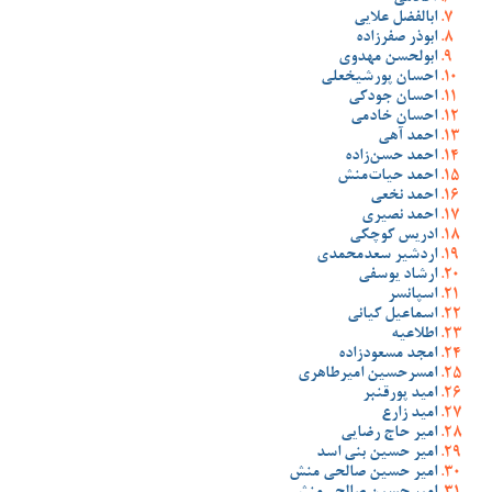
ابالفضل علایی
ابوذر صفرزاده
ابولحسن مهدوی
احسان پورشیخعلی
احسان جودکی
احسان خادمی
احمد آهی
احمد حسن‌زاده
احمد حیات‌منش
احمد نخعی
احمد نصیری
ادریس کوچکی
اردشیر سعدمحمدی
ارشاد یوسفی
اسپانسر
اسماعیل کیانی
اطلاعیه
امجد مسعودزاده
امسرحسین امیرطاهری
امید پورقنبر
امید زارع
امیر حاج رضایی
امیر حسین بنی اسد
امیر حسین صالحی منش