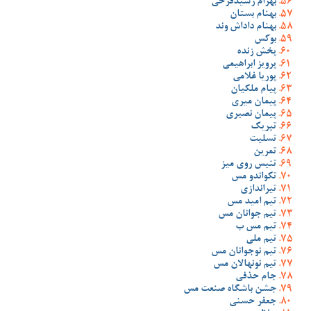
بهرام رشیدفرخی
بهنام بستان
بهنام داداش وند
بوکس
پخش زنده
پرویز ابراهیمی
پوریا غلامی
پیام ملکیان
پیمان میری
پیمان نصیری
تبریک
تسلیت
تمرین
تنیس روی میز
تکواندو مس
تیراندازی
تیم امید مس
تیم جوانان مس
تیم مس ب
تیم ملی
تیم نوجوانان مس
تیم نونهالان مس
جام حذفی
جشن باشگاه صنعت مس
جعفر حسنی