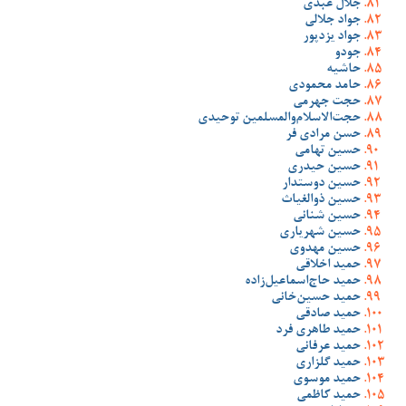
جلال عبدی
جواد جلالی
جواد یزدپور
جودو
حاشیه
حامد محمودی
حجت جهرمی
حجت‌الاسلام‌والمسلمین توحیدی
حسن مرادی فر
حسین تهامی
حسین حیدری
حسین دوستدار
حسین ذوالغیاث
حسین شنانی
حسین شهریاری
حسین مهدوی
حمید اخلاقی
حمید حاج‌اسماعیل‌زاده
حمید حسین‌خانی
حمید صادقی
حمید طاهری فرد
حمید عرفانی
حمید گلزاری
حمید موسوی
حمید کاظمی