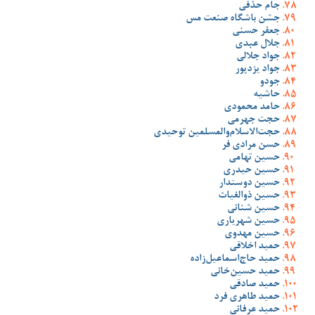
جام حذفی
جشن باشگاه صنعت مس
جعفر حسنی
جلال عبدی
جواد جلالی
جواد یزدپور
جودو
حاشیه
حامد محمودی
حجت جهرمی
حجت‌الاسلام‌والمسلمین توحیدی
حسن مرادی فر
حسین تهامی
حسین حیدری
حسین دوستدار
حسین ذوالغیاث
حسین شنانی
حسین شهریاری
حسین مهدوی
حمید اخلاقی
حمید حاج‌اسماعیل‌زاده
حمید حسین‌خانی
حمید صادقی
حمید طاهری فرد
حمید عرفانی