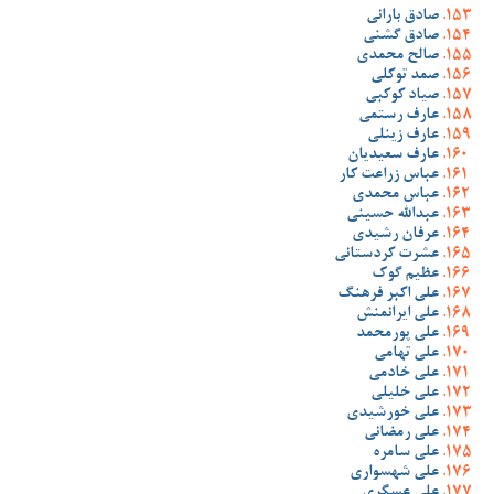
صادق بارانی
صادق گشنی
صالح محمدی
صمد توکلی
صیاد کوکبی
عارف رستمی
عارف زینلی
عارف سعیدیان
عباس زراعت کار
عباس محمدی
عبدالله حسینی
عرفان رشیدی
عشرت کردستانی
عظیم گوک
علی اکبر فرهنگ
علی ایرانمنش
علی پورمحمد
علی تهامی
علی خادمی
علی خلیلی
علی خورشیدی
علی رمضانی
علی سامره
علی شهسواری
علی عسگری