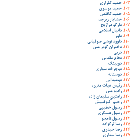
حمید گلزاری
حمید موسوی
حمید کاظمی
خشایار زبرجد
دارکو دراژیچ
دانیال اسلامی
داور
داوود نوشی صوفیانی
دختران کویر مس
دربی
دفاع مقدس
دوپینگ
دوچرخه سواری
دوستانه
دومیدانی
رئیس هیات مدیره
رادیو مس
رامتین سلیمان زاده
رحیم آلبوغبیش
رسول خطیبی
رسول عسگری
رسول نامجو
رضا ترکزاده
رضا حیدری
رضا ستاری