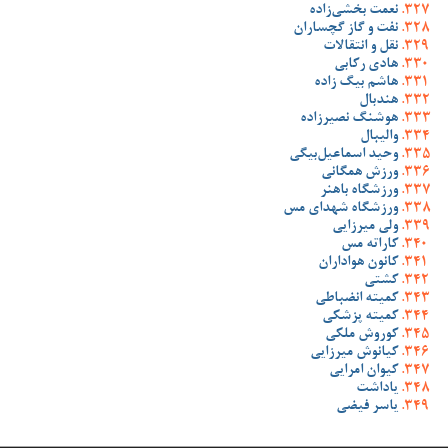
نعمت بخشی‌زاده
نفت و گاز گچساران
نقل و انتقالات
هادی رکابی
هاشم بیگ زاده
هندبال
هوشنگ نصیرزاده
والیبال
وحید اسماعیل‌بیگی
ورزش همگانی
ورزشگاه باهنر
ورزشگاه شهدای مس
ولی میرزایی
کاراته مس
کانون هواداران
کشتی
کمیته انضباطی
کمیته پزشکی
کوروش ملکی
کیانوش میرزایی
کیوان امرایی
یاداشت
یاسر فیضی