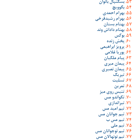
بسکتبال بانوان
بگوویچ
بهرام احمدی
بهرام رشیدفرخی
بهنام بستان
بهنام داداش وند
بوکس
پخش زنده
پرویز ابراهیمی
پوریا غلامی
پیام ملکیان
پیمان میری
پیمان نصیری
تبریک
تسلیت
تمرین
تنیس روی میز
تکواندو مس
تیراندازی
تیم امید مس
تیم جوانان مس
تیم مس ب
تیم ملی
تیم نوجوانان مس
تیم نونهالان مس