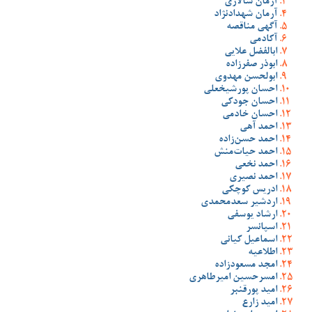
آرمان سالاری
آرمان شهدادنژاد
آگهی مناقصه
آکادمی
ابالفضل علایی
ابوذر صفرزاده
ابولحسن مهدوی
احسان پورشیخعلی
احسان جودکی
احسان خادمی
احمد آهی
احمد حسن‌زاده
احمد حیات‌منش
احمد نخعی
احمد نصیری
ادریس کوچکی
اردشیر سعدمحمدی
ارشاد یوسفی
اسپانسر
اسماعیل کیانی
اطلاعیه
امجد مسعودزاده
امسرحسین امیرطاهری
امید پورقنبر
امید زارع