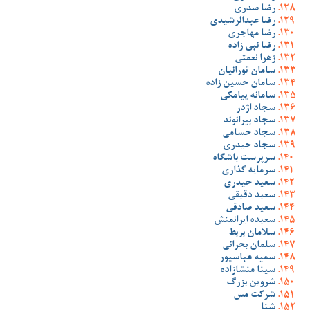
رضا صدری
رضا عبدالرشیدی
رضا مهاجری
رضا نبی زاده
زهرا نعمتی
سامان تورانیان
سامان حسین زاده
سامانه پیامکی
سجاد اژدر
سجاد بیرانوند
سجاد حسامی
سجاد حیدری
سرپرست باشگاه
سرمایه گذاری
سعید حیدری
سعید دقیقی
سعید صادقی
سعیده ایرانمنش
سلامان بربط
سلمان بحرانی
سمیه عباسپور
سینا منشازاده
شروین بزرگ
شرکت مس
شنا