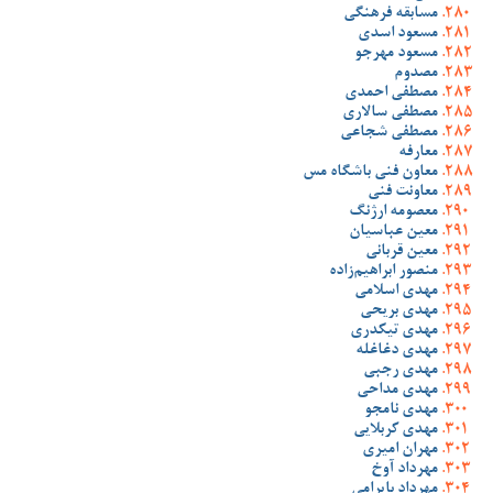
مسابقه فرهنگی
مسعود اسدی
مسعود مهرجو
مصدوم
مصطفی احمدی
مصطفی سالاری
مصطفی شجاعی
معارفه
معاون فنی باشگاه مس
معاونت فنی
معصومه ارژنگ
معین عباسیان
معین قربانی
منصور ابراهیم‌زاده
مهدی اسلامی
مهدی بریحی
مهدی تیکدری
مهدی دغاغله
مهدی رجبی
مهدی مداحی
مهدی نامجو
مهدی کربلایی
مهران امیری
مهرداد آوخ
مهرداد بایرامی