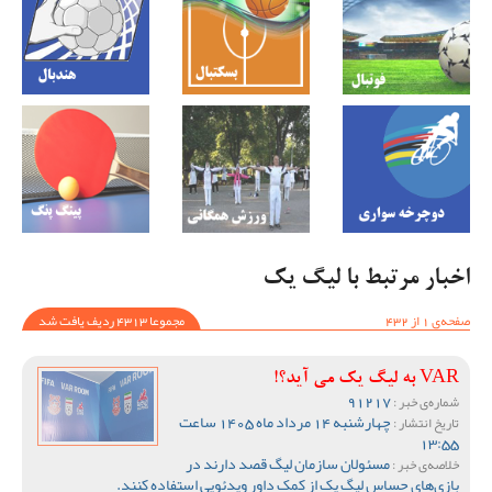
اخبار مرتبط با لیگ یک
صفحه‌ی 1 از 432
مجموعا 4313 ردیف یافت شد
VAR به لیگ یک می آید؟!
91217
شماره‌ی خبر :
چهارشنبه 14 مرداد ماه 1405 ساعت
تاریخ انتشار :
13:55
مسئولان سازمان لیگ قصد دارند در
خلاصه‌ی خبر :
بازی‌های حساس لیگ یک از کمک داور ویدئویی استفاده کنند.