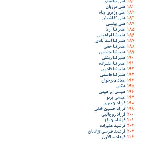
علی محمدی
علی مرزبان
علی وزیری پناه
علی کفاشیان
علی یونسی
علیرضا آرتا
علیرضا ابراهیمی
علیرضا اسدآبادی
علیرضا حقی
علیرضا حیدری
علیرضا زینلی
علیرضا علیزاده
علیرضا قادری
علیرضا قاسمی
عماد میرجوان
عکس
عیسی ابراهیمی
عیسی پرتو
فرزاد جعفری
فرزاد حسین خانی
فرزاد روح‌الهی
فرشاد جانفزا
فرشید علیزاده
فرشید فارسی نژادیان
فرهاد سالاری