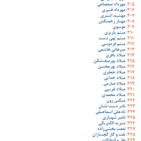
مهرداد صمصامی
مهرداد قنبری
مهشید اشتری
مهیار زحمتکش
موسوی
میثم پاریزی
میثم تهی دست
میثم فردوسی
میرهانی هاشمی
میلاد باقری
میلاد پورصف‌شکن
میلاد پورمحسن
میلاد جعفری
میلاد خدایی
میلاد صارمی
میلاد غریبی
میلاد محمدی
میکس زون
نادر دست نشان
نادعلی اسماعیلی
ناصر شهبازی
نشریه الکتریکی
نعمت بخشی‌زاده
نفت و گاز گچساران
نقل و انتقالات