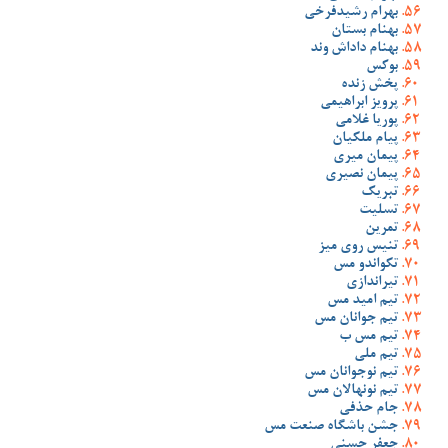
بهرام رشیدفرخی
بهنام بستان
بهنام داداش وند
بوکس
پخش زنده
پرویز ابراهیمی
پوریا غلامی
پیام ملکیان
پیمان میری
پیمان نصیری
تبریک
تسلیت
تمرین
تنیس روی میز
تکواندو مس
تیراندازی
تیم امید مس
تیم جوانان مس
تیم مس ب
تیم ملی
تیم نوجوانان مس
تیم نونهالان مس
جام حذفی
جشن باشگاه صنعت مس
جعفر حسنی