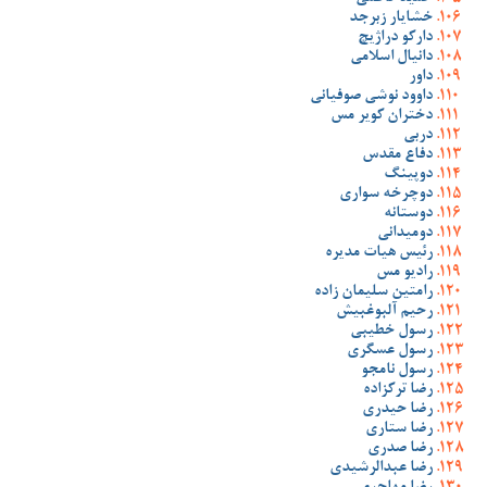
خشایار زبرجد
دارکو دراژیچ
دانیال اسلامی
داور
داوود نوشی صوفیانی
دختران کویر مس
دربی
دفاع مقدس
دوپینگ
دوچرخه سواری
دوستانه
دومیدانی
رئیس هیات مدیره
رادیو مس
رامتین سلیمان زاده
رحیم آلبوغبیش
رسول خطیبی
رسول عسگری
رسول نامجو
رضا ترکزاده
رضا حیدری
رضا ستاری
رضا صدری
رضا عبدالرشیدی