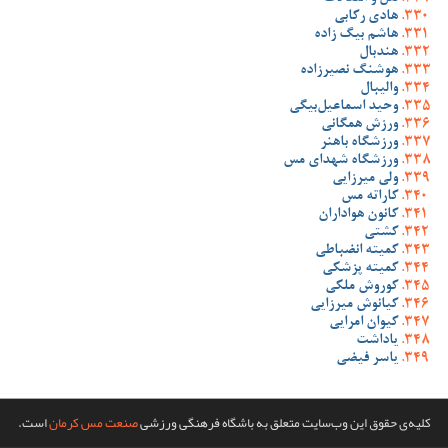
هادی رکابی
هاشم بیگ زاده
هندبال
هوشنگ نصیرزاده
والیبال
وحید اسماعیل‌بیگی
ورزش همگانی
ورزشگاه باهنر
ورزشگاه شهدای مس
ولی میرزایی
کاراته مس
کانون هواداران
کشتی
کمیته انضباطی
کمیته پزشکی
کوروش ملکی
کیانوش میرزایی
کیوان امرایی
یاداشت
یاسر فیضی
کلیه‌ی حقوق این وب‌سایت متعلق به باشگاه فرهنگی ورزشی
صنعت مس کرمان
است.