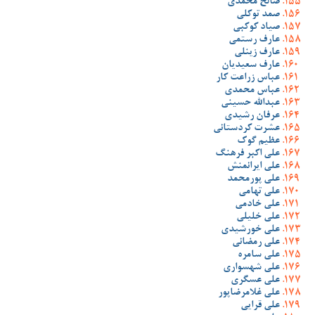
صالح محمدی
صمد توکلی
صیاد کوکبی
عارف رستمی
عارف زینلی
عارف سعیدیان
عباس زراعت کار
عباس محمدی
عبدالله حسینی
عرفان رشیدی
عشرت کردستانی
عظیم گوک
علی اکبر فرهنگ
علی ایرانمنش
علی پورمحمد
علی تهامی
علی خادمی
علی خلیلی
علی خورشیدی
علی رمضانی
علی سامره
علی شهسواری
علی عسگری
علی غلامرضاپور
علی قرایی