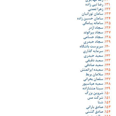
رضا مهاجری
رضا نبی زاده
زهرا نعمتی
سامان تورانیان
سامان حسین زاده
سامانه پیامکی
سجاد اژدر
سجاد بیرانوند
سجاد حسامی
سجاد حیدری
سرپرست باشگاه
سرمایه گذاری
سعید حیدری
سعید دقیقی
سعید صادقی
سعیده ایرانمنش
سلامان بربط
سلمان بحرانی
سمیه عباسپور
سینا منشازاده
شروین بزرگ
شرکت مس
شنا
صادق بارانی
صادق گشنی