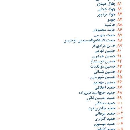
جلال عبدی
جواد جلالی
جواد یزدپور
جودو
حاشیه
حامد محمودی
حجت جهرمی
حجت‌الاسلام‌والمسلمین توحیدی
حسن مرادی فر
حسین تهامی
حسین حیدری
حسین دوستدار
حسین ذوالغیاث
حسین شنانی
حسین شهریاری
حسین مهدوی
حمید اخلاقی
حمید حاج‌اسماعیل‌زاده
حمید حسین‌خانی
حمید صادقی
حمید طاهری فرد
حمید عرفانی
حمید گلزاری
حمید موسوی
حمید کاظمی