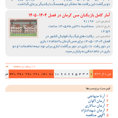
دو برگشت این رقابت ها عملکردی همسنگ با یکدیگر برجای گذاشت.
آمار کامل بازیکنان مس کرمان در فصل 1404-1405
91192
شماره‌ی خبر :
سه‌شنبه 30 تیر ماه 1405 ساعت
تاریخ انتشار :
12:59
رقابت های لیگ یک فوتبال کشور در
خلاصه‌ی خبر :
فصل 1404-1405 برای مس کرمان با انجام 17 بازی
در دور رفت، 16 بازی در دور برگشت (بازی برابر نود نیمه تمام ماند) و دو
بازی در جام حذفی به پایان رسید.
ص 1 از 432
1
2
3
4
5
6
7
8
9
10
70
140
220
290
360
430
ص‌بعد
فهرست برچسب‌ها
آرتا منهاجی
آرمان اکوان
آرمان سالاری
آرمان شهدادنژاد
آگهی مناقصه