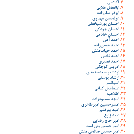
آکادمی
ابالفضل علایی
ابوذر صفرزاده
ابولحسن مهدوی
احسان پورشیخعلی
احسان جودکی
احسان خادمی
احمد آهی
احمد حسن‌زاده
احمد حیات‌منش
احمد نخعی
احمد نصیری
ادریس کوچکی
اردشیر سعدمحمدی
ارشاد یوسفی
اسپانسر
اسماعیل کیانی
اطلاعیه
امجد مسعودزاده
امسرحسین امیرطاهری
امید پورقنبر
امید زارع
امیر حاج رضایی
امیر حسین بنی اسد
امیر حسین صالحی منش