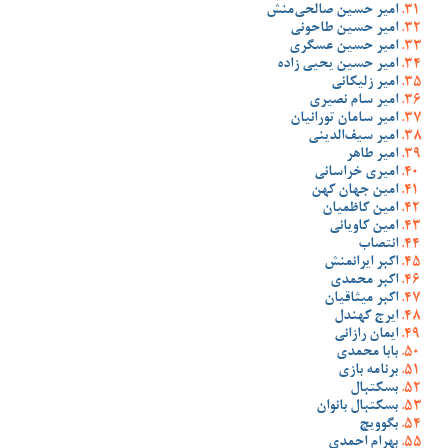
امیر حسین صالحی‌منش
امیر حسین طاحونی
امیر حسین عسگری
امیر حسین یحیی زاده
امیر زلیکانی
امیر سام نصیری
امیر سامان تورانیان
امیر سیف‌الدینی
امیر طاهر
امیری خراسانی
امین جهان کهن
امین کاظمیان
امین کاویانی
انتصاب
اکبر ایرانمنش
اکبر محمدی
اکبر میثاقیان
ایرج کهندل
ایمان رازانی
بابا محمدی
برنامه بازی
بسکتبال
بسکتبال بانوان
بگوویچ
بهرام احمدی