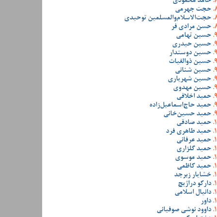
حامد محمودی
حجت جهرمی
حجت‌الاسلام‌والمسلمین توحیدی
حسن مرادی فر
حسین تهامی
حسین حیدری
حسین دوستدار
حسین ذوالغیاث
حسین شنانی
حسین شهریاری
حسین مهدوی
حمید اخلاقی
حمید حاج‌اسماعیل‌زاده
حمید حسین‌خانی
حمید صادقی
حمید طاهری فرد
حمید عرفانی
حمید گلزاری
حمید موسوی
حمید کاظمی
خشایار زبرجد
دارکو دراژیچ
دانیال اسلامی
داور
داوود نوشی صوفیانی