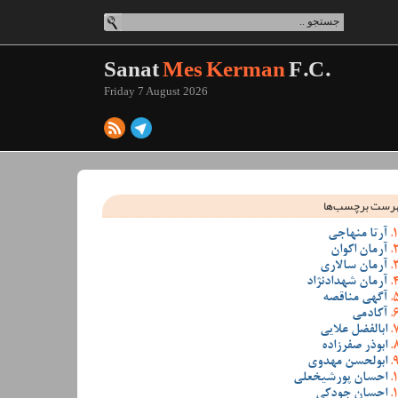
Sanat
Mes Kerman
F.C.
Friday 7 August 2026
رست برچسب‌ها
آرتا منهاجی
آرمان اکوان
آرمان سالاری
آرمان شهدادنژاد
آگهی مناقصه
آکادمی
ابالفضل علایی
ابوذر صفرزاده
ابولحسن مهدوی
احسان پورشیخعلی
احسان جودکی