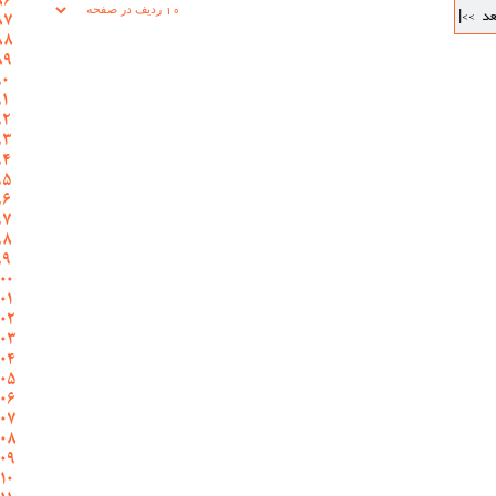
عد
>>|