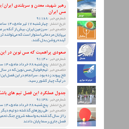
رهبر شهید، معدن و سربلندی ایران/
مس ایران
91168
شماره‌ی خبر :
چهارشنبه 17 تیر ماه 1405 ساعت 09:35
تاریخ انتشار :
سرزمین ایران، بیش از آنکه بر م
خلاصه‌ی خبر :
بی‌پایان مردمانی استوار است که می‌توانند ثر
آینده روشن بدل کنند.
صعودی پراهمیت که مس نوین در این 
91140
شماره‌ی خبر :
پنج‌شنبه 28 خرداد ماه 1405 ساعت 10:45
تاریخ انتشار :
تیم فوتبال مس نوین که در سال ه
خلاصه‌ی خبر :
تلخ پیوند زده بود، سرانجام در این فصل ا
در لیگ چهار کشور رسید.
جدول عملکرد این فصل تیم های باشگ
91138
شماره‌ی خبر :
پنج‌شنبه 28 خرداد ماه 1405 ساعت 10:02
تاریخ انتشار :
طی روزهای گذشته دو تیم دیگر ا
خلاصه‌ی خبر :
را از سال گذشته به واسطه شروع جنگ تحمیلی
فصل جاری رسما پایان دادند