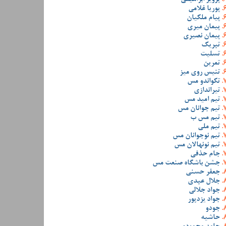
پوریا غلامی
پیام ملکیان
پیمان میری
پیمان نصیری
تبریک
تسلیت
تمرین
تنیس روی میز
تکواندو مس
تیراندازی
تیم امید مس
تیم جوانان مس
تیم مس ب
تیم ملی
تیم نوجوانان مس
تیم نونهالان مس
جام حذفی
جشن باشگاه صنعت مس
جعفر حسنی
جلال عبدی
جواد جلالی
جواد یزدپور
جودو
حاشیه