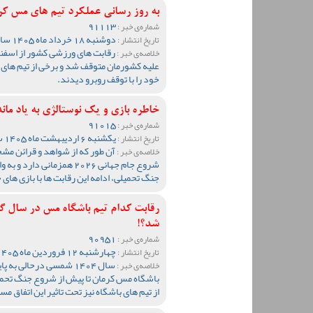
به روز رسانی عملکرد تیم های مس کرم
91113
شماره‌ی خبر :
دوشنبه 18 خرداد ماه 1405 ساعت 10:30
تاریخ انتشار :
رقابت های ورزشی کشور از اسفند
خلاصه‌ی خبر :
علیه کشورمان متوقف شد و برخی از تیم های 
خود را با توقف روبرو دیدند.
خاطره بازی و یک نوستالژی به یاد مان
91015
شماره‌ی خبر :
یکشنبه 6 اردیبهشت ماه 1405 ساعت 12:20
تاریخ انتشار :
آن طور که از شواهد و قرائن مش
خلاصه‌ی خبر :
شروع جام جهانی 2026 همزما
جنگ تحمیلی، ادامه این رقابت ها با بازی ها
رقابت کدام تیم باشگاه مس در سال گ
شد؟!
90951
شماره‌ی خبر :
چهارشنبه 12 فروردین ماه 1405 ساعت 09:55
تاریخ انتشار :
سال 1404 شمسی درحالی ب
خلاصه‌ی خبر :
باشگاه مس کرمان تا پیش از شروع جنگ تحم
از تیم های باشگاه نیز تحت تاثیر این اتفاق مس