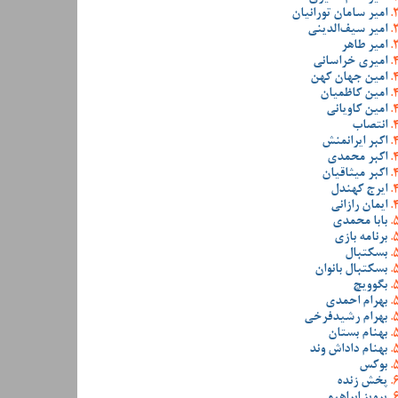
امیر سامان تورانیان
امیر سیف‌الدینی
امیر طاهر
امیری خراسانی
امین جهان کهن
امین کاظمیان
امین کاویانی
انتصاب
اکبر ایرانمنش
اکبر محمدی
اکبر میثاقیان
ایرج کهندل
ایمان رازانی
بابا محمدی
برنامه بازی
بسکتبال
بسکتبال بانوان
بگوویچ
بهرام احمدی
بهرام رشیدفرخی
بهنام بستان
بهنام داداش وند
بوکس
پخش زنده
پرویز ابراهیمی