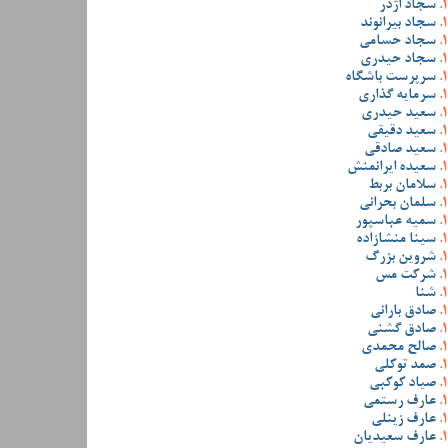
سجاد اژدر
سجاد بیرانوند
سجاد حسامی
سجاد حیدری
سرپرست باشگاه
سرمایه گذاری
سعید حیدری
سعید دقیقی
سعید صادقی
سعیده ایرانمنش
سلامان بربط
سلمان بحرانی
سمیه عباسپور
سینا منشازاده
شروین بزرگ
شرکت مس
شنا
صادق بارانی
صادق گشنی
صالح محمدی
صمد توکلی
صیاد کوکبی
عارف رستمی
عارف زینلی
عارف سعیدیان