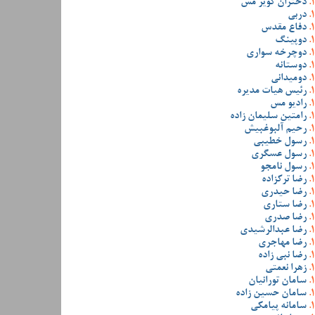
دختران کویر مس
دربی
دفاع مقدس
دوپینگ
دوچرخه سواری
دوستانه
دومیدانی
رئیس هیات مدیره
رادیو مس
رامتین سلیمان زاده
رحیم آلبوغبیش
رسول خطیبی
رسول عسگری
رسول نامجو
رضا ترکزاده
رضا حیدری
رضا ستاری
رضا صدری
رضا عبدالرشیدی
رضا مهاجری
رضا نبی زاده
زهرا نعمتی
سامان تورانیان
سامان حسین زاده
سامانه پیامکی