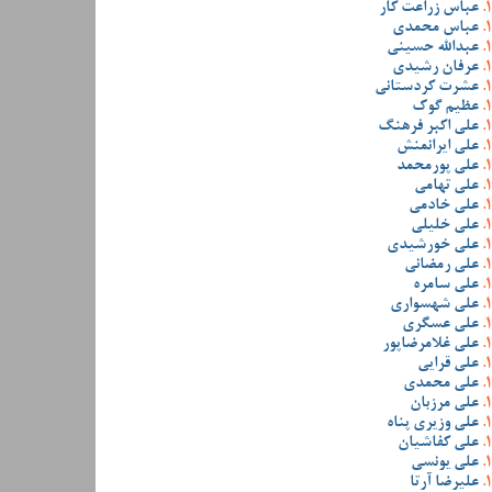
عباس زراعت کار
عباس محمدی
عبدالله حسینی
عرفان رشیدی
عشرت کردستانی
عظیم گوک
علی اکبر فرهنگ
علی ایرانمنش
علی پورمحمد
علی تهامی
علی خادمی
علی خلیلی
علی خورشیدی
علی رمضانی
علی سامره
علی شهسواری
علی عسگری
علی غلامرضاپور
علی قرایی
علی محمدی
علی مرزبان
علی وزیری پناه
علی کفاشیان
علی یونسی
علیرضا آرتا