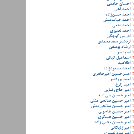
احسان خادمی
احمد آهی
احمد حسن‌زاده
احمد حیات‌منش
احمد نخعی
احمد نصیری
ادریس کوچکی
اردشیر سعدمحمدی
ارشاد یوسفی
اسپانسر
اسماعیل کیانی
اطلاعیه
امجد مسعودزاده
امسرحسین امیرطاهری
امید پورقنبر
امید زارع
امیر حاج رضایی
امیر حسین بنی اسد
امیر حسین صالحی منش
امیر حسین صالحی‌منش
امیر حسین طاحونی
امیر حسین عسگری
امیر حسین یحیی زاده
امیر زلیکانی
امیر سام نصیری