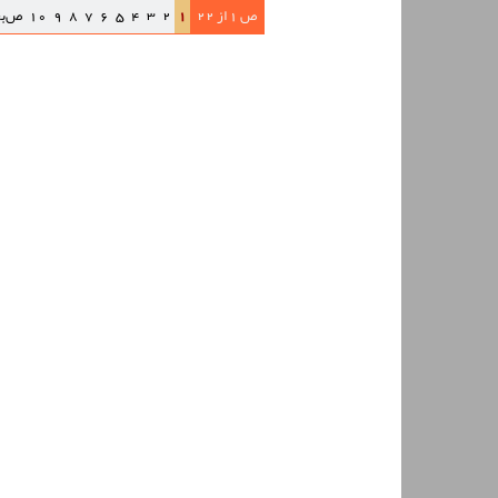
ص 1 از 22
1
2
3
4
5
6
7
8
9
10
ص‌ب