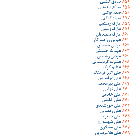
صادق گشنی
صالح محمدی
صمد توکلی
صیاد کوکبی
عارف رستمی
عارف زینلی
عارف سعیدیان
عباس زراعت کار
عباس محمدی
عبدالله حسینی
عرفان رشیدی
عشرت کردستانی
عظیم گوک
علی اکبر فرهنگ
علی ایرانمنش
علی پورمحمد
علی تهامی
علی خادمی
علی خلیلی
علی خورشیدی
علی رمضانی
علی سامره
علی شهسواری
علی عسگری
علی غلامرضاپور