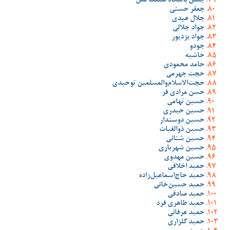
جشن باشگاه صنعت مس
جعفر حسنی
جلال عبدی
جواد جلالی
جواد یزدپور
جودو
حاشیه
حامد محمودی
حجت جهرمی
حجت‌الاسلام‌والمسلمین توحیدی
حسن مرادی فر
حسین تهامی
حسین حیدری
حسین دوستدار
حسین ذوالغیاث
حسین شنانی
حسین شهریاری
حسین مهدوی
حمید اخلاقی
حمید حاج‌اسماعیل‌زاده
حمید حسین‌خانی
حمید صادقی
حمید طاهری فرد
حمید عرفانی
حمید گلزاری