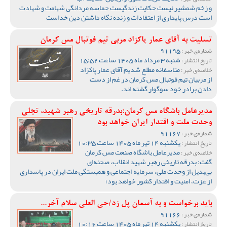
و زخم شمشیر نیست حکایت زندگیست حماسه مردانگی شهامت و شهادت
است درس پایداری از اعتقادات و زنده نگاه داشتن دین خداست
تسلیت به آقای عمار پاکزاد مربی تیم فوتبال مس کرمان
91195
شماره‌ی خبر :
شنبه 3 مرداد ماه 1405 ساعت 15:52
تاریخ انتشار :
متاسفانه مطلع شدیم آقای عمار پاکزاد
خلاصه‌ی خبر :
از مربیان تیم فوتبال مس کرمان در غم از دست
دادن برادر خود سوگوار گشته اند.
مدیرعامل باشگاه مس کرمان:بدرقه تاریخی رهبر شهید، تجلی
وحدت ملت و اقتدار ایران خواهد بود
91167
شماره‌ی خبر :
یکشنبه 14 تیر ماه 1405 ساعت 10:35
تاریخ انتشار :
مدیرعامل باشگاه صنعت مس کرمان
خلاصه‌ی خبر :
گفت: بدرقه تاریخی رهبر شهید انقلاب، صحنه‌ای
بی‌بدیل از وحدت ملی، سرمایه اجتماعی و همبستگی ملت ایران در پاسداری
از عزت، امنیت و اقتدار کشور خواهد بود؛
باید برخواست و به آسمان پل زد/حی العلی سلام آخر...
91166
شماره‌ی خبر :
یکشنبه 14 تیر ماه 1405 ساعت 10:16
تاریخ انتشار :