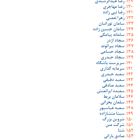
رضا عبدالرشیدی
رضا مهاجری
رضا نبی زاده
زهرا نعمتی
سامان تورانیان
سامان حسین زاده
سامانه پیامکی
سجاد اژدر
سجاد بیرانوند
سجاد حسامی
سجاد حیدری
سرپرست باشگاه
سرمایه گذاری
سعید حیدری
سعید دقیقی
سعید صادقی
سعیده ایرانمنش
سلامان بربط
سلمان بحرانی
سمیه عباسپور
سینا منشازاده
شروین بزرگ
شرکت مس
شنا
صادق بارانی