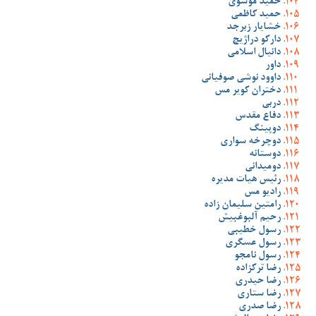
حمید موسوی
حمید کاظمی
خشایار زبرجد
دارکو دراژیچ
دانیال اسلامی
داور
داوود نوشی صوفیانی
دختران کویر مس
دربی
دفاع مقدس
دوپینگ
دوچرخه سواری
دوستانه
دومیدانی
رئیس هیات مدیره
رادیو مس
رامتین سلیمان زاده
رحیم آلبوغبیش
رسول خطیبی
رسول عسگری
رسول نامجو
رضا ترکزاده
رضا حیدری
رضا ستاری
رضا صدری