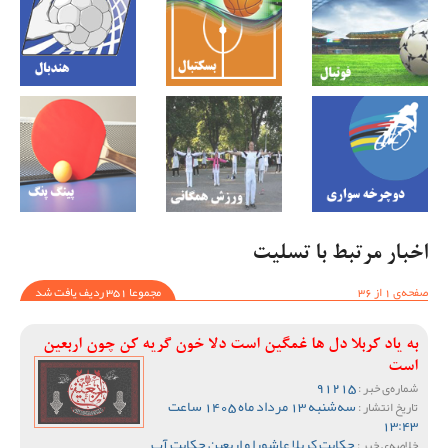
اخبار مرتبط با تسلیت
صفحه‌ی 1 از 36
مجموعا 351 ردیف یافت شد
به یاد کربلا دل ها غمگین است دلا خون گریه کن چون اربعین
است
91215
شماره‌ی خبر :
سه‌شنبه 13 مرداد ماه 1405 ساعت
تاریخ انتشار :
13:43
حکایت کربلا عاشورا و اربعین حکایت آب
خلاصه‌ی خبر :