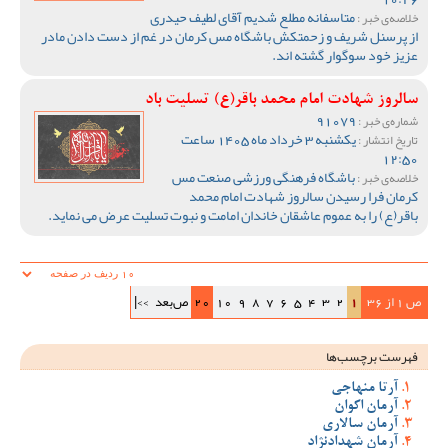
متاسفانه مطلع شدیم آقای لطیف حیدری
خلاصه‌ی خبر :
از پرسنل شریف و زحمتکش باشگاه مس کرمان در غم از دست دادن مادر
عزیز خود سوگوار گشته اند.
سالروز شهادت امام محمد باقر(ع) تسلیت باد
91079
شماره‌ی خبر :
یکشنبه 3 خرداد ماه 1405 ساعت
تاریخ انتشار :
12:50
باشگاه فرهنگی ورزشی صنعت مس
خلاصه‌ی خبر :
کرمان فرا رسیدن سالروز شهادت امام محمد
باقر(ع) را به عموم عاشقان خاندان امامت و نبوت تسلیت عرض می نماید.
ص 1 از 36
1
2
3
4
5
6
7
8
9
10
20
ص‌بعد
>>|
فهرست برچسب‌ها
آرتا منهاجی
آرمان اکوان
آرمان سالاری
آرمان شهدادنژاد