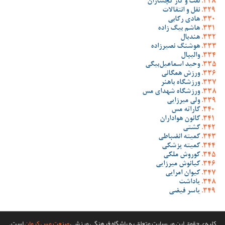
نفت و گاز گچساران
نقل و انتقالات
هادی رکابی
هاشم بیگ زاده
هندبال
هوشنگ نصیرزاده
والیبال
وحید اسماعیل‌بیگی
ورزش همگانی
ورزشگاه باهنر
ورزشگاه شهدای مس
ولی میرزایی
کاراته مس
کانون هواداران
کشتی
کمیته انضباطی
کمیته پزشکی
کوروش ملکی
کیانوش میرزایی
کیوان امرایی
یاداشت
یاسر فیضی
کلیه‌ی حقوق این وب‌سایت متعلق به باشگاه فرهنگی ورزشی
صنعت مس کرمان
است.