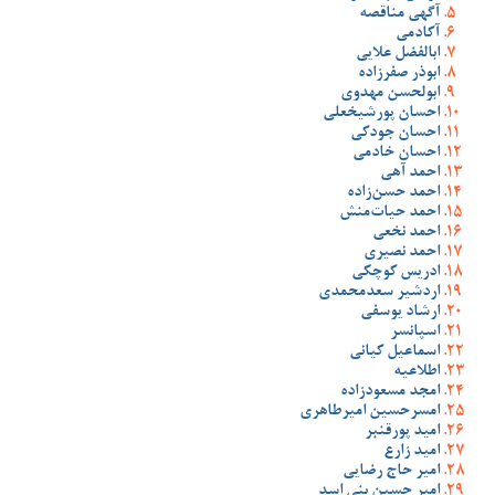
آگهی مناقصه
آکادمی
ابالفضل علایی
ابوذر صفرزاده
ابولحسن مهدوی
احسان پورشیخعلی
احسان جودکی
احسان خادمی
احمد آهی
احمد حسن‌زاده
احمد حیات‌منش
احمد نخعی
احمد نصیری
ادریس کوچکی
اردشیر سعدمحمدی
ارشاد یوسفی
اسپانسر
اسماعیل کیانی
اطلاعیه
امجد مسعودزاده
امسرحسین امیرطاهری
امید پورقنبر
امید زارع
امیر حاج رضایی
امیر حسین بنی اسد