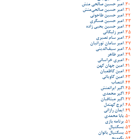
امیر حسین صالحی منش
امیر حسین صالحی‌منش
امیر حسین طاحونی
امیر حسین عسگری
امیر حسین یحیی زاده
امیر زلیکانی
امیر سام نصیری
امیر سامان تورانیان
امیر سیف‌الدینی
امیر طاهر
امیری خراسانی
امین جهان کهن
امین کاظمیان
امین کاویانی
انتصاب
اکبر ایرانمنش
اکبر محمدی
اکبر میثاقیان
ایرج کهندل
ایمان رازانی
بابا محمدی
برنامه بازی
بسکتبال
بسکتبال بانوان
بگوویچ