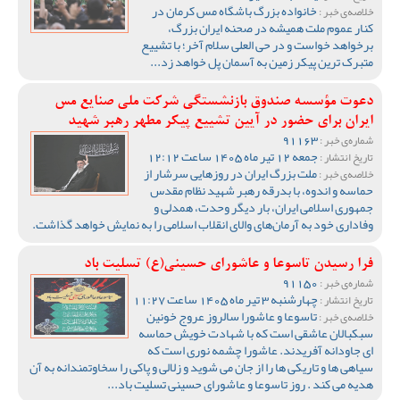
خانواده بزرگ باشگاه مس کرمان در
خلاصه‌ی خبر :
کنار عموم ملت همیشه در صحنه ایران بزرگ،
برخواهد خواست و در حی العلی سلام آخر؛ با تشییع
متبرک ترین پیکر زمین به آسمان پل خواهد زد...
دعوت مؤسسه صندوق بازنشستگی شرکت ملی صنایع مس
ایران برای حضور در آیین تشییع پیکر مطهر رهبر شهید
91163
شماره‌ی خبر :
جمعه 12 تیر ماه 1405 ساعت 12:12
تاریخ انتشار :
ملت بزرگ ایران در روزهایی سرشار از
خلاصه‌ی خبر :
حماسه و اندوه، با بدرقه رهبر شهید نظام مقدس
جمهوری اسلامی ایران، بار دیگر وحدت، همدلی و
وفاداری خود به آرمان‌های والای انقلاب اسلامی را به نمایش خواهد گذاشت.
فرا رسیدن تاسوعا و عاشورای حسینی(ع) تسلیت باد
91150
شماره‌ی خبر :
چهارشنبه 3 تیر ماه 1405 ساعت 11:27
تاریخ انتشار :
تاسوعا و عاشورا سالروز عروج خونین
خلاصه‌ی خبر :
سبکبالان عاشقی است که با شهادت خویش حماسه
ای جاودانه آفریدند. عاشورا چشمه نوری است که
سیاهی ها و تاریکی ها را از جان می شوید و زلالی و پاکی را سخاوتمندانه به آن
هدیه می کند . روز تاسوعا و عاشورای حسینی تسلیت باد...