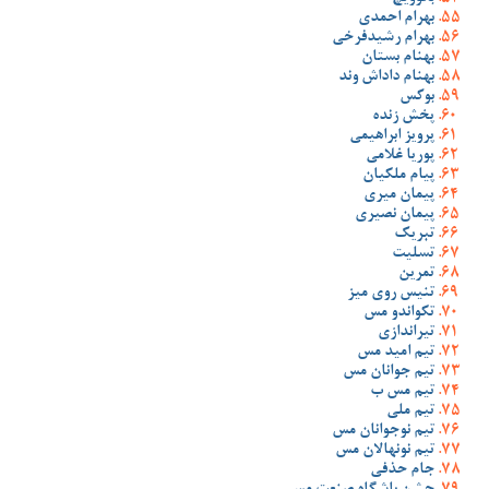
بهرام احمدی
بهرام رشیدفرخی
بهنام بستان
بهنام داداش وند
بوکس
پخش زنده
پرویز ابراهیمی
پوریا غلامی
پیام ملکیان
پیمان میری
پیمان نصیری
تبریک
تسلیت
تمرین
تنیس روی میز
تکواندو مس
تیراندازی
تیم امید مس
تیم جوانان مس
تیم مس ب
تیم ملی
تیم نوجوانان مس
تیم نونهالان مس
جام حذفی