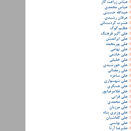
عباس زراعت کار
عباس محمدی
عبدالله حسینی
عرفان رشیدی
عشرت کردستانی
عظیم گوک
علی اکبر فرهنگ
علی ایرانمنش
علی پورمحمد
علی تهامی
علی خادمی
علی خلیلی
علی خورشیدی
علی رمضانی
علی سامره
علی شهسواری
علی عسگری
علی غلامرضاپور
علی قرایی
علی محمدی
علی مرزبان
علی وزیری پناه
علی کفاشیان
علی یونسی
علیرضا آرتا