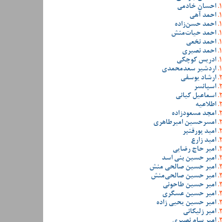
احسان خادمی
احمد آهی
احمد حسن‌زاده
احمد حیات‌منش
احمد نخعی
احمد نصیری
ادریس کوچکی
اردشیر سعدمحمدی
ارشاد یوسفی
اسپانسر
اسماعیل کیانی
اطلاعیه
امجد مسعودزاده
امسرحسین امیرطاهری
امید پورقنبر
امید زارع
امیر حاج رضایی
امیر حسین بنی اسد
امیر حسین صالحی منش
امیر حسین صالحی‌منش
امیر حسین طاحونی
امیر حسین عسگری
امیر حسین یحیی زاده
امیر زلیکانی
امیر سام نصیری