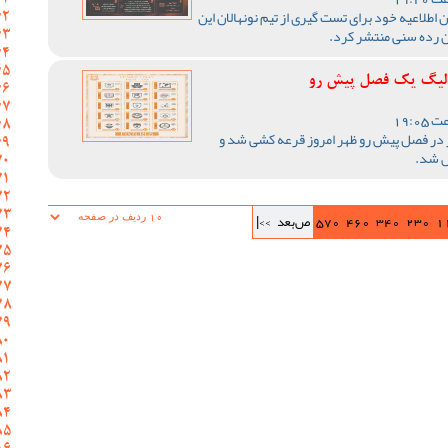
اطلاعیه خود برای تست گیری از تیم نونهالان این
ن رده سنی منتشر کرد.
ر لیگ یک فصل پیش رو
 در فصل پیش رو ظهر امروز قرعه کشی شد و
ص شد.
1
230
340
460
570
ص‌بعد
>>|