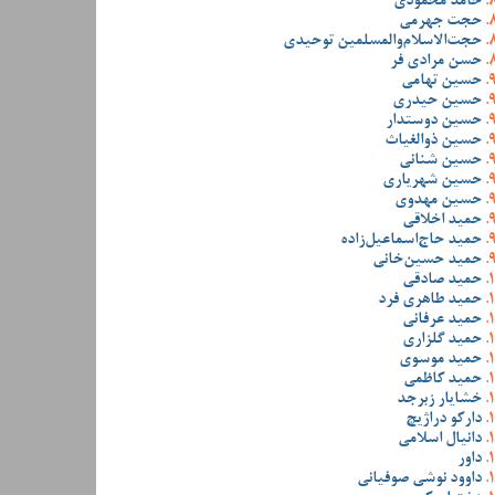
حامد محمودی
حجت جهرمی
حجت‌الاسلام‌والمسلمین توحیدی
حسن مرادی فر
حسین تهامی
حسین حیدری
حسین دوستدار
حسین ذوالغیاث
حسین شنانی
حسین شهریاری
حسین مهدوی
حمید اخلاقی
حمید حاج‌اسماعیل‌زاده
حمید حسین‌خانی
حمید صادقی
حمید طاهری فرد
حمید عرفانی
حمید گلزاری
حمید موسوی
حمید کاظمی
خشایار زبرجد
دارکو دراژیچ
دانیال اسلامی
داور
داوود نوشی صوفیانی