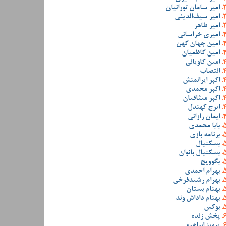
امیر سامان تورانیان
امیر سیف‌الدینی
امیر طاهر
امیری خراسانی
امین جهان کهن
امین کاظمیان
امین کاویانی
انتصاب
اکبر ایرانمنش
اکبر محمدی
اکبر میثاقیان
ایرج کهندل
ایمان رازانی
بابا محمدی
برنامه بازی
بسکتبال
بسکتبال بانوان
بگوویچ
بهرام احمدی
بهرام رشیدفرخی
بهنام بستان
بهنام داداش وند
بوکس
پخش زنده
پرویز ابراهیمی