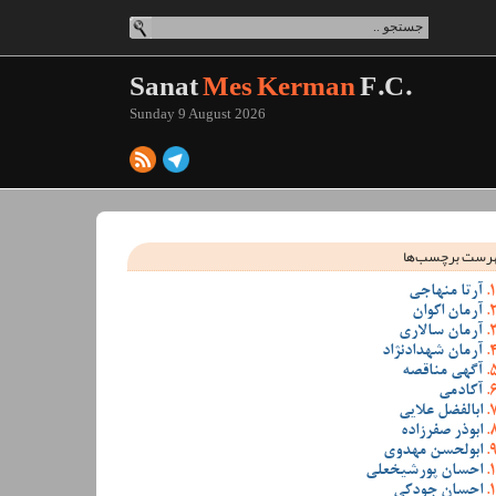
Sanat
Mes Kerman
F.C.
Sunday 9 August 2026
رست برچسب‌ها
آرتا منهاجی
آرمان اکوان
آرمان سالاری
آرمان شهدادنژاد
آگهی مناقصه
آکادمی
ابالفضل علایی
ابوذر صفرزاده
ابولحسن مهدوی
احسان پورشیخعلی
احسان جودکی