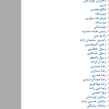
دختران کویر مس
دربی
دفاع مقدس
دوپینگ
دوچرخه سواری
دوستانه
دومیدانی
رئیس هیات مدیره
رادیو مس
رامتین سلیمان زاده
رحیم آلبوغبیش
رسول خطیبی
رسول عسگری
رسول نامجو
رضا ترکزاده
رضا حیدری
رضا ستاری
رضا صدری
رضا عبدالرشیدی
رضا مهاجری
رضا نبی زاده
زهرا نعمتی
سامان تورانیان
سامان حسین زاده
سامانه پیامکی