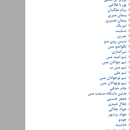
پوریا غلامی
پیام ملکیان
پیمان میری
پیمان نصیری
تبریک
تسلیت
تمرین
تنیس روی میز
تکواندو مس
تیراندازی
تیم امید مس
تیم جوانان مس
تیم مس ب
تیم ملی
تیم نوجوانان مس
تیم نونهالان مس
جام حذفی
جشن باشگاه صنعت مس
جعفر حسنی
جلال عبدی
جواد جلالی
جواد یزدپور
جودو
حاشیه