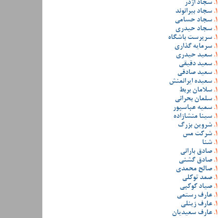
سجاد اژدر
سجاد بیرانوند
سجاد حسامی
سجاد حیدری
سرپرست باشگاه
سرمایه گذاری
سعید حیدری
سعید دقیقی
سعید صادقی
سعیده ایرانمنش
سلامان بربط
سلمان بحرانی
سمیه عباسپور
سینا منشازاده
شروین بزرگ
شرکت مس
شنا
صادق بارانی
صادق گشنی
صالح محمدی
صمد توکلی
صیاد کوکبی
عارف رستمی
عارف زینلی
عارف سعیدیان