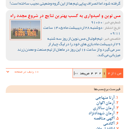
گرفته شود اما انصراف پیاپی تیم ها از این گروه وضعیتی عجیب ساخته است!
مس نوین و امیدواری به کسب بهترین نتایج در شروع مجدد راه
91060
شماره‌ی خبر :
دوشنبه 28 اردیبهشت ماه 1405 ساعت
تاریخ انتشار :
09:11
تیم فوتبال مس نوین از روز سه شنبه
خلاصه‌ی خبر :
29 اردیبهشت ماه بازی های خود را در لیگ چهار از
سر می گیرد و از ساعت 16 این روز در ماهان از تیم صنعت و معدن زرند
میزبانی می کند.
ص 1 از 4
1
2
3
4
ص‌بعد
>>|
فهرست برچسب‌ها
آرتا منهاجی
آرمان اکوان
آرمان سالاری
آرمان شهدادنژاد
آگهی مناقصه
آکادمی