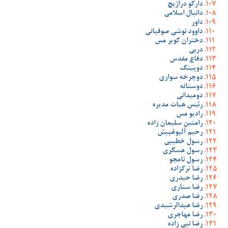
دارکو دراژیچ
دانیال اسلامی
داور
داوود نوشی صوفیانی
دختران کویر مس
دربی
دفاع مقدس
دوپینگ
دوچرخه سواری
دوستانه
دومیدانی
رئیس هیات مدیره
رادیو مس
رامتین سلیمان زاده
رحیم آلبوغبیش
رسول خطیبی
رسول عسگری
رسول نامجو
رضا ترکزاده
رضا حیدری
رضا ستاری
رضا صدری
رضا عبدالرشیدی
رضا مهاجری
رضا نبی زاده