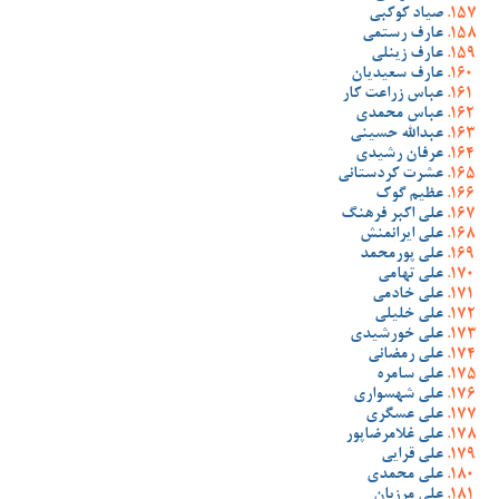
صیاد کوکبی
عارف رستمی
عارف زینلی
عارف سعیدیان
عباس زراعت کار
عباس محمدی
عبدالله حسینی
عرفان رشیدی
عشرت کردستانی
عظیم گوک
علی اکبر فرهنگ
علی ایرانمنش
علی پورمحمد
علی تهامی
علی خادمی
علی خلیلی
علی خورشیدی
علی رمضانی
علی سامره
علی شهسواری
علی عسگری
علی غلامرضاپور
علی قرایی
علی محمدی
علی مرزبان