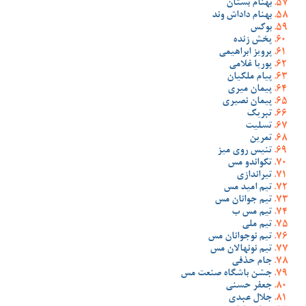
بهنام بستان
بهنام داداش وند
بوکس
پخش زنده
پرویز ابراهیمی
پوریا غلامی
پیام ملکیان
پیمان میری
پیمان نصیری
تبریک
تسلیت
تمرین
تنیس روی میز
تکواندو مس
تیراندازی
تیم امید مس
تیم جوانان مس
تیم مس ب
تیم ملی
تیم نوجوانان مس
تیم نونهالان مس
جام حذفی
جشن باشگاه صنعت مس
جعفر حسنی
جلال عبدی