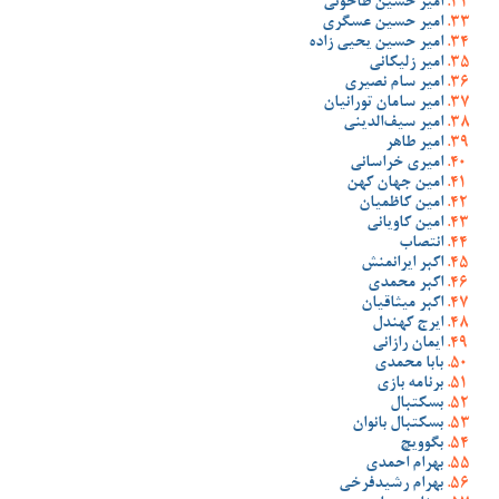
امیر حسین طاحونی
امیر حسین عسگری
امیر حسین یحیی زاده
امیر زلیکانی
امیر سام نصیری
امیر سامان تورانیان
امیر سیف‌الدینی
امیر طاهر
امیری خراسانی
امین جهان کهن
امین کاظمیان
امین کاویانی
انتصاب
اکبر ایرانمنش
اکبر محمدی
اکبر میثاقیان
ایرج کهندل
ایمان رازانی
بابا محمدی
برنامه بازی
بسکتبال
بسکتبال بانوان
بگوویچ
بهرام احمدی
بهرام رشیدفرخی