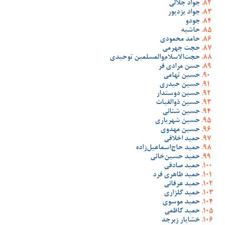
جواد جلالی
جواد یزدپور
جودو
حاشیه
حامد محمودی
حجت جهرمی
حجت‌الاسلام‌والمسلمین توحیدی
حسن مرادی فر
حسین تهامی
حسین حیدری
حسین دوستدار
حسین ذوالغیاث
حسین شنانی
حسین شهریاری
حسین مهدوی
حمید اخلاقی
حمید حاج‌اسماعیل‌زاده
حمید حسین‌خانی
حمید صادقی
حمید طاهری فرد
حمید عرفانی
حمید گلزاری
حمید موسوی
حمید کاظمی
خشایار زبرجد