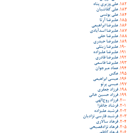
علی وزیری پناه
علی کفاشیان
علی یونسی
علیرضا آرتا
علیرضا ابراهیمی
علیرضا اسدآبادی
علیرضا حقی
علیرضا حیدری
علیرضا زینلی
علیرضا علیزاده
علیرضا قادری
علیرضا قاسمی
عماد میرجوان
عکس
عیسی ابراهیمی
عیسی پرتو
فرزاد جعفری
فرزاد حسین خانی
فرزاد روح‌الهی
فرشاد جانفزا
فرشید علیزاده
فرشید فارسی نژادیان
فرهاد سالاری
فرهاد نژادفصیحی
فرهاد کاظمی