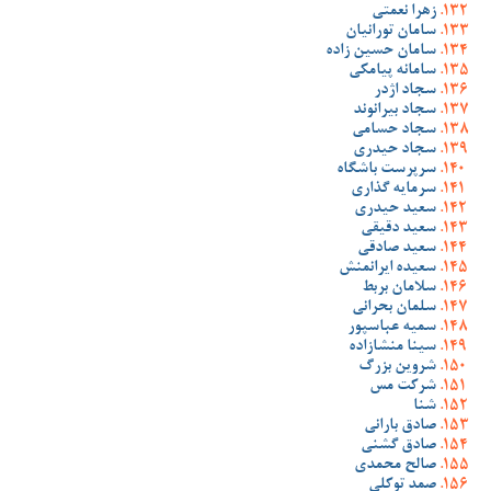
زهرا نعمتی
سامان تورانیان
سامان حسین زاده
سامانه پیامکی
سجاد اژدر
سجاد بیرانوند
سجاد حسامی
سجاد حیدری
سرپرست باشگاه
سرمایه گذاری
سعید حیدری
سعید دقیقی
سعید صادقی
سعیده ایرانمنش
سلامان بربط
سلمان بحرانی
سمیه عباسپور
سینا منشازاده
شروین بزرگ
شرکت مس
شنا
صادق بارانی
صادق گشنی
صالح محمدی
صمد توکلی