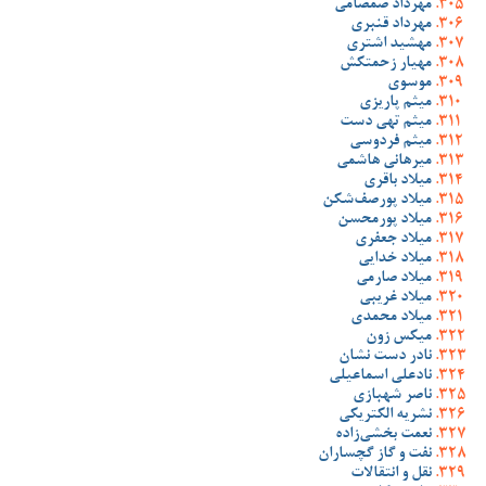
مهرداد صمصامی
مهرداد قنبری
مهشید اشتری
مهیار زحمتکش
موسوی
میثم پاریزی
میثم تهی دست
میثم فردوسی
میرهانی هاشمی
میلاد باقری
میلاد پورصف‌شکن
میلاد پورمحسن
میلاد جعفری
میلاد خدایی
میلاد صارمی
میلاد غریبی
میلاد محمدی
میکس زون
نادر دست نشان
نادعلی اسماعیلی
ناصر شهبازی
نشریه الکتریکی
نعمت بخشی‌زاده
نفت و گاز گچساران
نقل و انتقالات