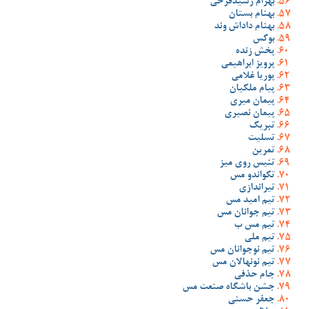
بهرام رشیدفرخی
بهنام بستان
بهنام داداش وند
بوکس
پخش زنده
پرویز ابراهیمی
پوریا غلامی
پیام ملکیان
پیمان میری
پیمان نصیری
تبریک
تسلیت
تمرین
تنیس روی میز
تکواندو مس
تیراندازی
تیم امید مس
تیم جوانان مس
تیم مس ب
تیم ملی
تیم نوجوانان مس
تیم نونهالان مس
جام حذفی
جشن باشگاه صنعت مس
جعفر حسنی