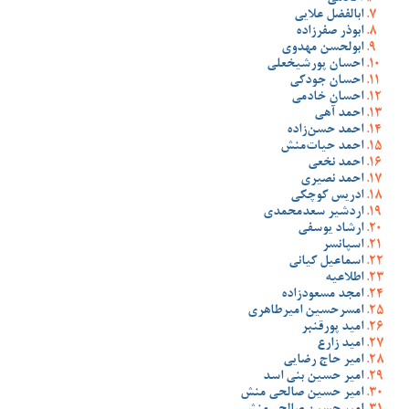
ابالفضل علایی
ابوذر صفرزاده
ابولحسن مهدوی
احسان پورشیخعلی
احسان جودکی
احسان خادمی
احمد آهی
احمد حسن‌زاده
احمد حیات‌منش
احمد نخعی
احمد نصیری
ادریس کوچکی
اردشیر سعدمحمدی
ارشاد یوسفی
اسپانسر
اسماعیل کیانی
اطلاعیه
امجد مسعودزاده
امسرحسین امیرطاهری
امید پورقنبر
امید زارع
امیر حاج رضایی
امیر حسین بنی اسد
امیر حسین صالحی منش