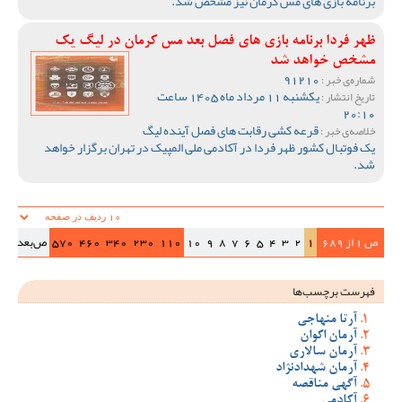
برنامه بازی های مس کرمان نیز مشخص شد.
ظهر فردا برنامه بازی های فصل بعد مس کرمان در لیگ یک
مشخص خواهد شد
91210
شماره‌ی خبر :
یکشنبه 11 مرداد ماه 1405 ساعت
تاریخ انتشار :
20:10
قرعه کشی رقابت های فصل آینده لیگ
خلاصه‌ی خبر :
یک فوتبال کشور ظهر فردا در آکادمی ملی المپیک در تهران برگزار خواهد
شد.
ص 1 از 689
1
2
3
4
5
6
7
8
9
10
110
230
340
460
570
ص‌بعد
>>|
فهرست برچسب‌ها
آرتا منهاجی
آرمان اکوان
آرمان سالاری
آرمان شهدادنژاد
آگهی مناقصه
آکادمی