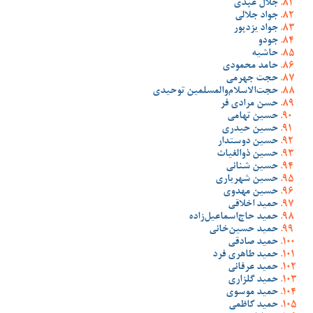
جلال عبدی
جواد جلالی
جواد یزدپور
جودو
حاشیه
حامد محمودی
حجت جهرمی
حجت‌الاسلام‌والمسلمین توحیدی
حسن مرادی فر
حسین تهامی
حسین حیدری
حسین دوستدار
حسین ذوالغیاث
حسین شنانی
حسین شهریاری
حسین مهدوی
حمید اخلاقی
حمید حاج‌اسماعیل‌زاده
حمید حسین‌خانی
حمید صادقی
حمید طاهری فرد
حمید عرفانی
حمید گلزاری
حمید موسوی
حمید کاظمی