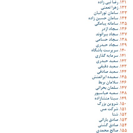
رضا نبی زاده
زهرا نعمتی
سامان تورانیان
سامان حسین زاده
سامانه پیامکی
سجاد اژدر
سجاد بیرانوند
سجاد حسامی
سجاد حیدری
سرپرست باشگاه
سرمایه گذاری
سعید حیدری
سعید دقیقی
سعید صادقی
سعیده ایرانمنش
سلامان بربط
سلمان بحرانی
سمیه عباسپور
سینا منشازاده
شروین بزرگ
شرکت مس
شنا
صادق بارانی
صادق گشنی
صالح محمدی