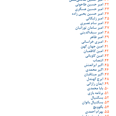
امیر حسین صالحی‌منش
امیر حسین طاحونی
امیر حسین عسگری
امیر حسین یحیی زاده
امیر زلیکانی
امیر سام نصیری
امیر سامان تورانیان
امیر سیف‌الدینی
امیر طاهر
امیری خراسانی
امین جهان کهن
امین کاظمیان
امین کاویانی
انتصاب
اکبر ایرانمنش
اکبر محمدی
اکبر میثاقیان
ایرج کهندل
ایمان رازانی
بابا محمدی
برنامه بازی
بسکتبال
بسکتبال بانوان
بگوویچ
بهرام احمدی