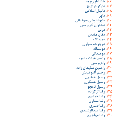
خشایار زبرجد
دارکو دراژیچ
دانیال اسلامی
داور
داوود نوشی صوفیانی
دختران کویر مس
دربی
دفاع مقدس
دوپینگ
دوچرخه سواری
دوستانه
دومیدانی
رئیس هیات مدیره
رادیو مس
رامتین سلیمان زاده
رحیم آلبوغبیش
رسول خطیبی
رسول عسگری
رسول نامجو
رضا ترکزاده
رضا حیدری
رضا ستاری
رضا صدری
رضا عبدالرشیدی
رضا مهاجری