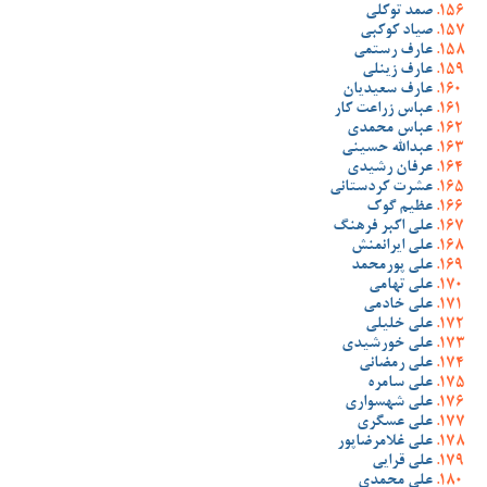
صمد توکلی
صیاد کوکبی
عارف رستمی
عارف زینلی
عارف سعیدیان
عباس زراعت کار
عباس محمدی
عبدالله حسینی
عرفان رشیدی
عشرت کردستانی
عظیم گوک
علی اکبر فرهنگ
علی ایرانمنش
علی پورمحمد
علی تهامی
علی خادمی
علی خلیلی
علی خورشیدی
علی رمضانی
علی سامره
علی شهسواری
علی عسگری
علی غلامرضاپور
علی قرایی
علی محمدی