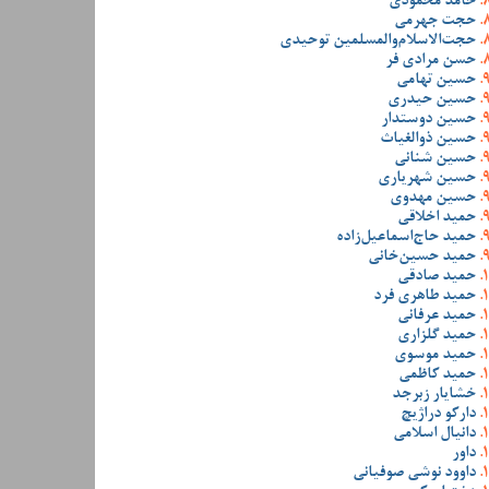
حامد محمودی
حجت جهرمی
حجت‌الاسلام‌والمسلمین توحیدی
حسن مرادی فر
حسین تهامی
حسین حیدری
حسین دوستدار
حسین ذوالغیاث
حسین شنانی
حسین شهریاری
حسین مهدوی
حمید اخلاقی
حمید حاج‌اسماعیل‌زاده
حمید حسین‌خانی
حمید صادقی
حمید طاهری فرد
حمید عرفانی
حمید گلزاری
حمید موسوی
حمید کاظمی
خشایار زبرجد
دارکو دراژیچ
دانیال اسلامی
داور
داوود نوشی صوفیانی