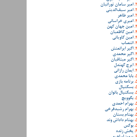
امیر سامان تورانیان
امیر سیف‌الدینی
امیر طاهر
امیری خراسانی
امین جهان کهن
امین کاظمیان
امین کاویانی
انتصاب
اکبر ایرانمنش
اکبر محمدی
اکبر میثاقیان
ایرج کهندل
ایمان رازانی
بابا محمدی
برنامه بازی
بسکتبال
بسکتبال بانوان
بگوویچ
بهرام احمدی
بهرام رشیدفرخی
بهنام بستان
بهنام داداش وند
بوکس
پخش زنده
پرویز ابراهیمی