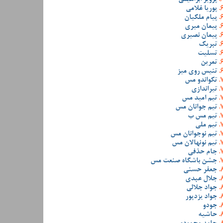
پوریا غلامی
پیام ملکیان
پیمان میری
پیمان نصیری
تبریک
تسلیت
تمرین
تنیس روی میز
تکواندو مس
تیراندازی
تیم امید مس
تیم جوانان مس
تیم مس ب
تیم ملی
تیم نوجوانان مس
تیم نونهالان مس
جام حذفی
جشن باشگاه صنعت مس
جعفر حسنی
جلال عبدی
جواد جلالی
جواد یزدپور
جودو
حاشیه