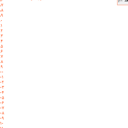
عد
>>|