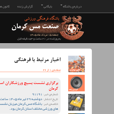
درباره‌ی باشگاه
بایگانی
گزارش زنده
کانون هو
جمعه 15 مرداد ماه 1405
به‌روزشده در 21 ساعت و 53 دقیقه قبل
اخبار مرتبط با فرهنگی
صفحه‌ی 1 از 26
برگزاری نشست بسیج ورزشکاران استان
کرمان
91191
شماره‌ی خبر :
دوشنبه 29 تیر ماه 1405 ساعت 20:04
تاریخ انتشار :
باشگاه مس کرمان میزبان نشست 
خلاصه‌ی خبر :
های ورزشی مختلف استان کرمان بود.