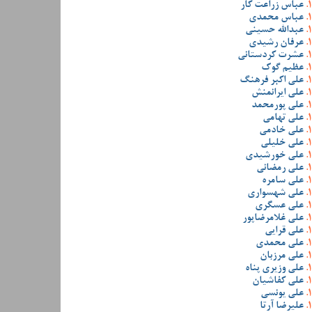
عباس زراعت کار
عباس محمدی
عبدالله حسینی
عرفان رشیدی
عشرت کردستانی
عظیم گوک
علی اکبر فرهنگ
علی ایرانمنش
علی پورمحمد
علی تهامی
علی خادمی
علی خلیلی
علی خورشیدی
علی رمضانی
علی سامره
علی شهسواری
علی عسگری
علی غلامرضاپور
علی قرایی
علی محمدی
علی مرزبان
علی وزیری پناه
علی کفاشیان
علی یونسی
علیرضا آرتا