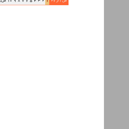
ص 1 از 26
1
2
3
4
5
6
7
8
9
10
ص‌ب