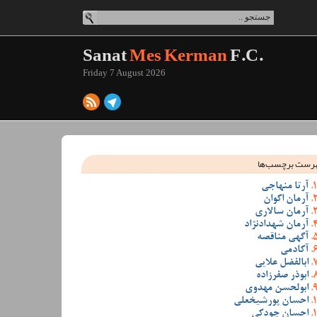
Sanat
Mes Kerman
F.C.
Friday 7 August 2026
رست برچسب‌ها
آرتا منهاجی
آرمان اکوان
آرمان سالاری
آرمان شهدادنژاد
آگهی مناقصه
آکادمی
ابالفضل علایی
ابوذر صفرزاده
ابولحسن مهدوی
احسان پورشیخعلی
احسان جودکی