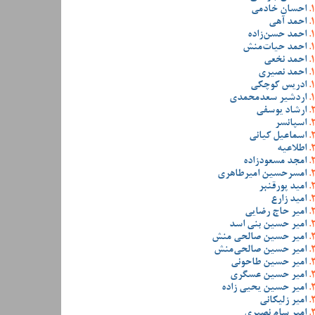
احسان خادمی
احمد آهی
احمد حسن‌زاده
احمد حیات‌منش
احمد نخعی
احمد نصیری
ادریس کوچکی
اردشیر سعدمحمدی
ارشاد یوسفی
اسپانسر
اسماعیل کیانی
اطلاعیه
امجد مسعودزاده
امسرحسین امیرطاهری
امید پورقنبر
امید زارع
امیر حاج رضایی
امیر حسین بنی اسد
امیر حسین صالحی منش
امیر حسین صالحی‌منش
امیر حسین طاحونی
امیر حسین عسگری
امیر حسین یحیی زاده
امیر زلیکانی
امیر سام نصیری