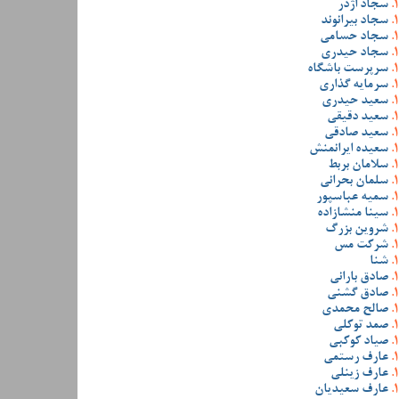
سجاد اژدر
سجاد بیرانوند
سجاد حسامی
سجاد حیدری
سرپرست باشگاه
سرمایه گذاری
سعید حیدری
سعید دقیقی
سعید صادقی
سعیده ایرانمنش
سلامان بربط
سلمان بحرانی
سمیه عباسپور
سینا منشازاده
شروین بزرگ
شرکت مس
شنا
صادق بارانی
صادق گشنی
صالح محمدی
صمد توکلی
صیاد کوکبی
عارف رستمی
عارف زینلی
عارف سعیدیان