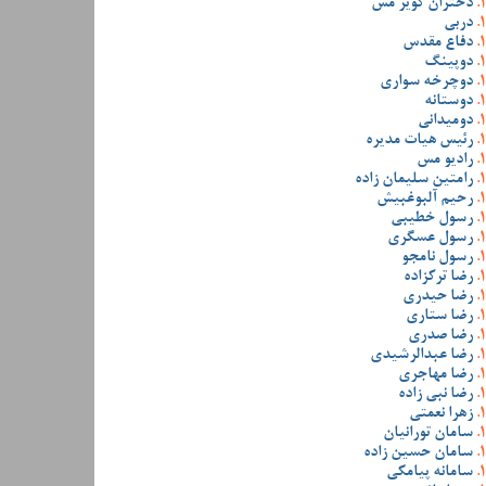
دختران کویر مس
دربی
دفاع مقدس
دوپینگ
دوچرخه سواری
دوستانه
دومیدانی
رئیس هیات مدیره
رادیو مس
رامتین سلیمان زاده
رحیم آلبوغبیش
رسول خطیبی
رسول عسگری
رسول نامجو
رضا ترکزاده
رضا حیدری
رضا ستاری
رضا صدری
رضا عبدالرشیدی
رضا مهاجری
رضا نبی زاده
زهرا نعمتی
سامان تورانیان
سامان حسین زاده
سامانه پیامکی