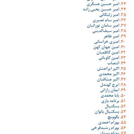
امیر حسین عسگری
امیر حسین یحیی زاده
امیر زلیکانی
امیر سام نصیری
امیر سامان تورانیان
امیر سیف‌الدینی
امیر طاهر
امیری خراسانی
امین جهان کهن
امین کاظمیان
امین کاویانی
انتصاب
اکبر ایرانمنش
اکبر محمدی
اکبر میثاقیان
ایرج کهندل
ایمان رازانی
بابا محمدی
برنامه بازی
بسکتبال
بسکتبال بانوان
بگوویچ
بهرام احمدی
بهرام رشیدفرخی
بهنام بستان