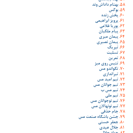
بهنام داداش وند
بوکس
پخش زنده
پرویز ابراهیمی
پوریا غلامی
پیام ملکیان
پیمان میری
پیمان نصیری
تبریک
تسلیت
تمرین
تنیس روی میز
تکواندو مس
تیراندازی
تیم امید مس
تیم جوانان مس
تیم مس ب
تیم ملی
تیم نوجوانان مس
تیم نونهالان مس
جام حذفی
جشن باشگاه صنعت مس
جعفر حسنی
جلال عبدی