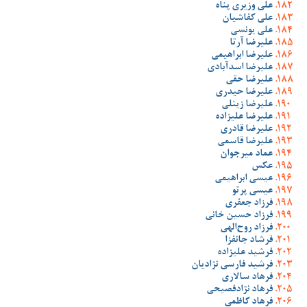
علی وزیری پناه
علی کفاشیان
علی یونسی
علیرضا آرتا
علیرضا ابراهیمی
علیرضا اسدآبادی
علیرضا حقی
علیرضا حیدری
علیرضا زینلی
علیرضا علیزاده
علیرضا قادری
علیرضا قاسمی
عماد میرجوان
عکس
عیسی ابراهیمی
عیسی پرتو
فرزاد جعفری
فرزاد حسین خانی
فرزاد روح‌الهی
فرشاد جانفزا
فرشید علیزاده
فرشید فارسی نژادیان
فرهاد سالاری
فرهاد نژادفصیحی
فرهاد کاظمی