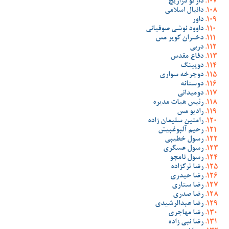
دارکو دراژیچ
دانیال اسلامی
داور
داوود نوشی صوفیانی
دختران کویر مس
دربی
دفاع مقدس
دوپینگ
دوچرخه سواری
دوستانه
دومیدانی
رئیس هیات مدیره
رادیو مس
رامتین سلیمان زاده
رحیم آلبوغبیش
رسول خطیبی
رسول عسگری
رسول نامجو
رضا ترکزاده
رضا حیدری
رضا ستاری
رضا صدری
رضا عبدالرشیدی
رضا مهاجری
رضا نبی زاده