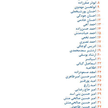
ابوذر صفرزاده
ابولحسن مهدوی
احسان پورشیخعلی
احسان جودکی
احسان خادمی
احمد آهی
احمد حسن‌زاده
احمد حیات‌منش
احمد نخعی
احمد نصیری
ادریس کوچکی
اردشیر سعدمحمدی
ارشاد یوسفی
اسپانسر
اسماعیل کیانی
اطلاعیه
امجد مسعودزاده
امسرحسین امیرطاهری
امید پورقنبر
امید زارع
امیر حاج رضایی
امیر حسین بنی اسد
امیر حسین صالحی منش
امیر حسین صالحی‌منش
امیر حسین طاحونی