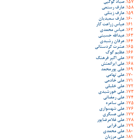
صیاد کوکبی
عارف رستمی
عارف زینلی
عارف سعیدیان
عباس زراعت کار
عباس محمدی
عبدالله حسینی
عرفان رشیدی
عشرت کردستانی
عظیم گوک
علی اکبر فرهنگ
علی ایرانمنش
علی پورمحمد
علی تهامی
علی خادمی
علی خلیلی
علی خورشیدی
علی رمضانی
علی سامره
علی شهسواری
علی عسگری
علی غلامرضاپور
علی قرایی
علی محمدی
علی مرزبان