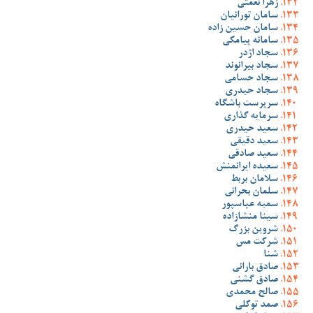
زهرا نعمتی
سامان تورانیان
سامان حسین زاده
سامانه پیامکی
سجاد اژدر
سجاد بیرانوند
سجاد حسامی
سجاد حیدری
سرپرست باشگاه
سرمایه گذاری
سعید حیدری
سعید دقیقی
سعید صادقی
سعیده ایرانمنش
سلامان بربط
سلمان بحرانی
سمیه عباسپور
سینا منشازاده
شروین بزرگ
شرکت مس
شنا
صادق بارانی
صادق گشنی
صالح محمدی
صمد توکلی