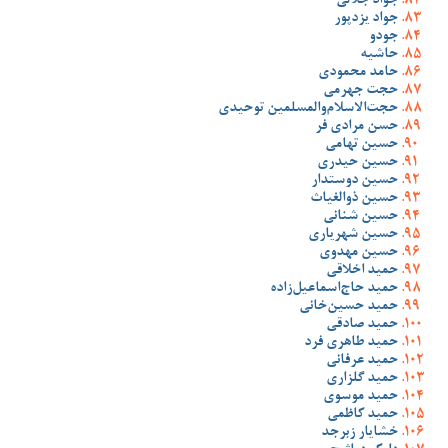
جواد جلالی
جواد یزدپور
جودو
حاشیه
حامد محمودی
حجت جهرمی
حجت‌الاسلام‌والمسلمین توحیدی
حسن مرادی فر
حسین تهامی
حسین حیدری
حسین دوستدار
حسین ذوالغیاث
حسین شنانی
حسین شهریاری
حسین مهدوی
حمید اخلاقی
حمید حاج‌اسماعیل‌زاده
حمید حسین‌خانی
حمید صادقی
حمید طاهری فرد
حمید عرفانی
حمید گلزاری
حمید موسوی
حمید کاظمی
خشایار زبرجد