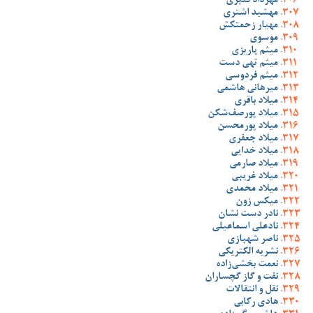
مهرداد قنبری
مهشید اشتری
مهیار زحمتکش
موسوی
میثم پاریزی
میثم تهی دست
میثم فردوسی
میرهانی هاشمی
میلاد باقری
میلاد پورصف‌شکن
میلاد پورمحسن
میلاد جعفری
میلاد خدایی
میلاد صارمی
میلاد غریبی
میلاد محمدی
میکس زون
نادر دست نشان
نادعلی اسماعیلی
ناصر شهبازی
نشریه الکتریکی
نعمت بخشی‌زاده
نفت و گاز گچساران
نقل و انتقالات
هادی رکابی