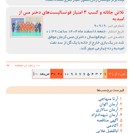
تلاش جانانه و کسب 3 امتیاز فوتسالیست‌های دختر مس از
امیدیه
90919
شماره‌ی خبر :
جمعه 8 اسفند ماه 1404 ساعت 01:49
تاریخ انتشار :
تیم فوتسال دختران مس کرمان موفق
خلاصه‌ی خبر :
شد در یک بازی خارج از خانه با یک گل از سد نفت
امیدیه رده چهارمی عبور کند.
ص 1 از 31
1
2
3
4
5
6
7
8
9
10
20
30
ص‌بعد
>>|
فهرست برچسب‌ها
آرتا منهاجی
آرمان اکوان
آرمان سالاری
آرمان شهدادنژاد
آگهی مناقصه
آکادمی
ابالفضل علایی