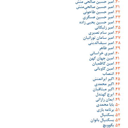
امیر حسین صالحی منش
امیر حسین صالحی‌منش
امیر حسین طاحونی
امیر حسین عسگری
امیر حسین یحیی زاده
امیر زلیکانی
امیر سام نصیری
امیر سامان تورانیان
امیر سیف‌الدینی
امیر طاهر
امیری خراسانی
امین جهان کهن
امین کاظمیان
امین کاویانی
انتصاب
اکبر ایرانمنش
اکبر محمدی
اکبر میثاقیان
ایرج کهندل
ایمان رازانی
بابا محمدی
برنامه بازی
بسکتبال
بسکتبال بانوان
بگوویچ