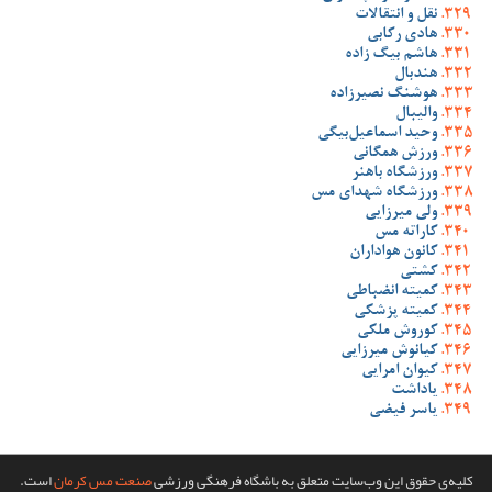
نقل و انتقالات
هادی رکابی
هاشم بیگ زاده
هندبال
هوشنگ نصیرزاده
والیبال
وحید اسماعیل‌بیگی
ورزش همگانی
ورزشگاه باهنر
ورزشگاه شهدای مس
ولی میرزایی
کاراته مس
کانون هواداران
کشتی
کمیته انضباطی
کمیته پزشکی
کوروش ملکی
کیانوش میرزایی
کیوان امرایی
یاداشت
یاسر فیضی
کلیه‌ی حقوق این وب‌سایت متعلق به باشگاه فرهنگی ورزشی
صنعت مس کرمان
است.