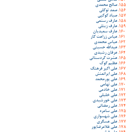
صادق گشنی
صالح محمدی
صمد توکلی
صیاد کوکبی
عارف رستمی
عارف زینلی
عارف سعیدیان
عباس زراعت کار
عباس محمدی
عبدالله حسینی
عرفان رشیدی
عشرت کردستانی
عظیم گوک
علی اکبر فرهنگ
علی ایرانمنش
علی پورمحمد
علی تهامی
علی خادمی
علی خلیلی
علی خورشیدی
علی رمضانی
علی سامره
علی شهسواری
علی عسگری
علی غلامرضاپور