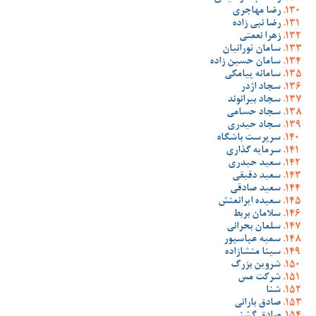
رضا مهاجری
رضا نبی زاده
زهرا نعمتی
سامان تورانیان
سامان حسین زاده
سامانه پیامکی
سجاد اژدر
سجاد بیرانوند
سجاد حسامی
سجاد حیدری
سرپرست باشگاه
سرمایه گذاری
سعید حیدری
سعید دقیقی
سعید صادقی
سعیده ایرانمنش
سلامان بربط
سلمان بحرانی
سمیه عباسپور
سینا منشازاده
شروین بزرگ
شرکت مس
شنا
صادق بارانی