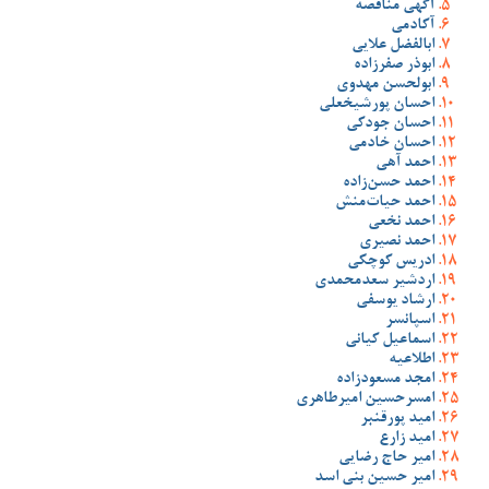
آگهی مناقصه
آکادمی
ابالفضل علایی
ابوذر صفرزاده
ابولحسن مهدوی
احسان پورشیخعلی
احسان جودکی
احسان خادمی
احمد آهی
احمد حسن‌زاده
احمد حیات‌منش
احمد نخعی
احمد نصیری
ادریس کوچکی
اردشیر سعدمحمدی
ارشاد یوسفی
اسپانسر
اسماعیل کیانی
اطلاعیه
امجد مسعودزاده
امسرحسین امیرطاهری
امید پورقنبر
امید زارع
امیر حاج رضایی
امیر حسین بنی اسد