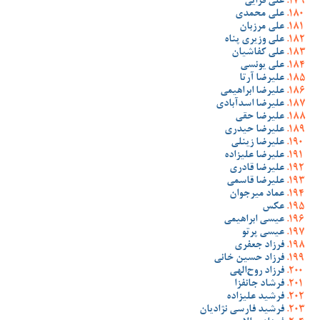
علی قرایی
علی محمدی
علی مرزبان
علی وزیری پناه
علی کفاشیان
علی یونسی
علیرضا آرتا
علیرضا ابراهیمی
علیرضا اسدآبادی
علیرضا حقی
علیرضا حیدری
علیرضا زینلی
علیرضا علیزاده
علیرضا قادری
علیرضا قاسمی
عماد میرجوان
عکس
عیسی ابراهیمی
عیسی پرتو
فرزاد جعفری
فرزاد حسین خانی
فرزاد روح‌الهی
فرشاد جانفزا
فرشید علیزاده
فرشید فارسی نژادیان