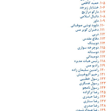
حمید کاظمی
خشایار زبرجد
دارکو دراژیچ
دانیال اسلامی
داور
داوود نوشی صوفیانی
دختران کویر مس
دربی
دفاع مقدس
دوپینگ
دوچرخه سواری
دوستانه
دومیدانی
رئیس هیات مدیره
رادیو مس
رامتین سلیمان زاده
رحیم آلبوغبیش
رسول خطیبی
رسول عسگری
رسول نامجو
رضا ترکزاده
رضا حیدری
رضا ستاری
رضا صدری
رضا عبدالرشیدی