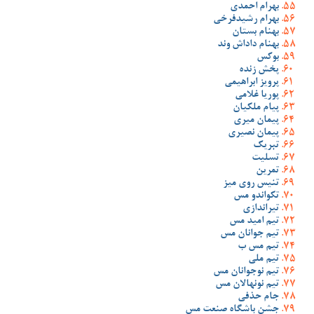
بهرام احمدی
بهرام رشیدفرخی
بهنام بستان
بهنام داداش وند
بوکس
پخش زنده
پرویز ابراهیمی
پوریا غلامی
پیام ملکیان
پیمان میری
پیمان نصیری
تبریک
تسلیت
تمرین
تنیس روی میز
تکواندو مس
تیراندازی
تیم امید مس
تیم جوانان مس
تیم مس ب
تیم ملی
تیم نوجوانان مس
تیم نونهالان مس
جام حذفی
جشن باشگاه صنعت مس