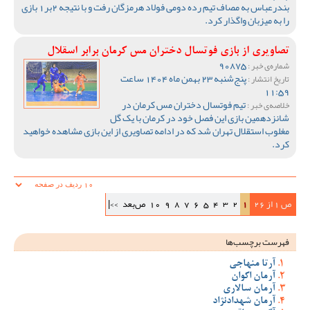
بندرعباس به مصاف تیم رده دومی فولاد هرمزگان رفت و با نتیجه 2بر1 بازی
را به میزبان واگذار کرد.
تصاویری از بازی فوتسال دختران مس کرمان برابر اسقلال
90875
شماره‌ی خبر :
پنج‌شنبه 23 بهمن ماه 1404 ساعت
تاریخ انتشار :
11:59
تیم فوتسال دختران مس کرمان در
خلاصه‌ی خبر :
شانزدهمین بازی این فصل خود در کرمان با یک گل
مغلوب استقلال تهران شد که در ادامه تصاویری از این بازی مشاهده خواهید
کرد.
ص 1 از 26
1
2
3
4
5
6
7
8
9
10
ص‌بعد
>>|
فهرست برچسب‌ها
آرتا منهاجی
آرمان اکوان
آرمان سالاری
آرمان شهدادنژاد