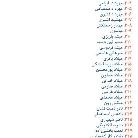
مهرداد بایرامی
مهرداد صمصامی
مهرداد قنبری
مهشید اشتری
مهیار زحمتکش
موسوی
میثم پاریزی
میثم تهی دست
میثم فردوسی
میرهانی هاشمی
میلاد باقری
میلاد پورصف‌شکن
میلاد پورمحسن
میلاد جعفری
میلاد خدایی
میلاد صارمی
میلاد غریبی
میلاد محمدی
میکس زون
نادر دست نشان
نادعلی اسماعیلی
ناصر شهبازی
نشریه الکتریکی
نعمت بخشی‌زاده
نفت و گاز گچساران