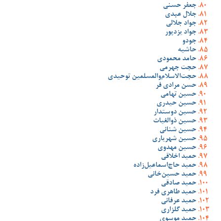
جعفر حسنی
جلال عبدی
جواد جلالی
جواد یزدپور
جودو
حاشیه
حامد محمودی
حجت جهرمی
حجت‌الاسلام‌والمسلمین توحیدی
حسن مرادی فر
حسین تهامی
حسین حیدری
حسین دوستدار
حسین ذوالغیاث
حسین شنانی
حسین شهریاری
حسین مهدوی
حمید اخلاقی
حمید حاج‌اسماعیل‌زاده
حمید حسین‌خانی
حمید صادقی
حمید طاهری فرد
حمید عرفانی
حمید گلزاری
حمید موسوی