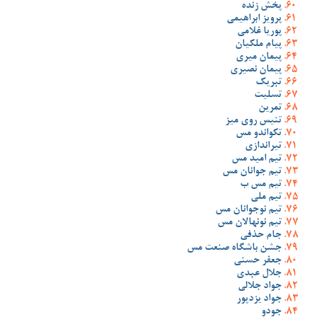
پخش زنده
پرویز ابراهیمی
پوریا غلامی
پیام ملکیان
پیمان میری
پیمان نصیری
تبریک
تسلیت
تمرین
تنیس روی میز
تکواندو مس
تیراندازی
تیم امید مس
تیم جوانان مس
تیم مس ب
تیم ملی
تیم نوجوانان مس
تیم نونهالان مس
جام حذفی
جشن باشگاه صنعت مس
جعفر حسنی
جلال عبدی
جواد جلالی
جواد یزدپور
جودو