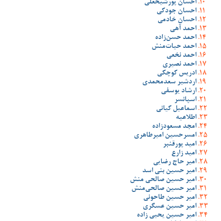
احسان پورشیخعلی
احسان جودکی
احسان خادمی
احمد آهی
احمد حسن‌زاده
احمد حیات‌منش
احمد نخعی
احمد نصیری
ادریس کوچکی
اردشیر سعدمحمدی
ارشاد یوسفی
اسپانسر
اسماعیل کیانی
اطلاعیه
امجد مسعودزاده
امسرحسین امیرطاهری
امید پورقنبر
امید زارع
امیر حاج رضایی
امیر حسین بنی اسد
امیر حسین صالحی منش
امیر حسین صالحی‌منش
امیر حسین طاحونی
امیر حسین عسگری
امیر حسین یحیی زاده