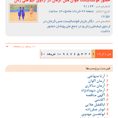
حضور فوتسالیست جوان مس کرمان در اردوی تیم ملی زنان
91124
شماره‌ی خبر :
جمعه 22 خرداد ماه 1405 ساعت
تاریخ انتشار :
18:56
نگار بازیار فوتسالیست مس کرمان در
خلاصه‌ی خبر :
اردوی تیم ملی زنان و در جمع ملی پوشان حضور
داشت.
ص 1 از 19
1
2
3
4
5
6
7
8
9
10
ص‌بعد
>>|
فهرست برچسب‌ها
آرتا منهاجی
آرمان اکوان
آرمان سالاری
آرمان شهدادنژاد
آگهی مناقصه
آکادمی
ابالفضل علایی
ابوذر صفرزاده
ابولحسن مهدوی