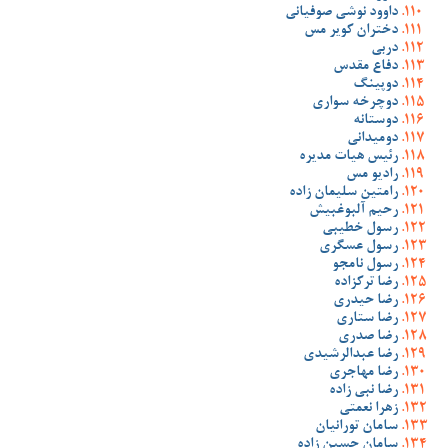
داوود نوشی صوفیانی
دختران کویر مس
دربی
دفاع مقدس
دوپینگ
دوچرخه سواری
دوستانه
دومیدانی
رئیس هیات مدیره
رادیو مس
رامتین سلیمان زاده
رحیم آلبوغبیش
رسول خطیبی
رسول عسگری
رسول نامجو
رضا ترکزاده
رضا حیدری
رضا ستاری
رضا صدری
رضا عبدالرشیدی
رضا مهاجری
رضا نبی زاده
زهرا نعمتی
سامان تورانیان
سامان حسین زاده