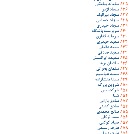
سامانه پیامکی
سجاد اژدر
سجاد بیرانوند
سجاد حسامی
سجاد حیدری
سرپرست باشگاه
سرمایه گذاری
سعید حیدری
سعید دقیقی
سعید صادقی
سعیده ایرانمنش
سلامان بربط
سلمان بحرانی
سمیه عباسپور
سینا منشازاده
شروین بزرگ
شرکت مس
شنا
صادق بارانی
صادق گشنی
صالح محمدی
صمد توکلی
صیاد کوکبی
عارف رستمی
عارف زینلی