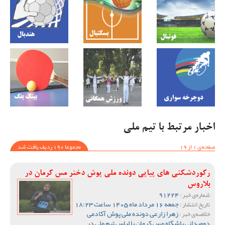
اخبار مرتبط با تیم ملی
صفحه‌ی 1 از 19
مجموعا 190 ردیف یافت شد
رکوردشکنی های پیاپی دونده ملی پوش دختر مس کرمان در
بلاروس
91224
شماره‌ی خبر :
جمعه 16 مرداد ماه 1405 ساعت 18:23
تاریخ انتشار :
زهرا زارعی دونده ملی پوش آکادمی
خلاصه‌ی خبر :
دومیدانی باشگاه مس کرمان با لباس تیم ملی در