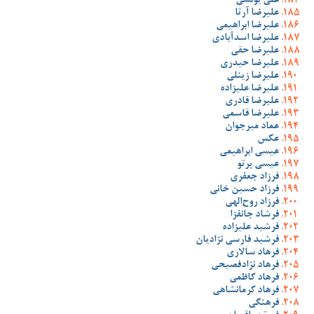
علی یونسی
علیرضا آرتا
علیرضا ابراهیمی
علیرضا اسدآبادی
علیرضا حقی
علیرضا حیدری
علیرضا زینلی
علیرضا علیزاده
علیرضا قادری
علیرضا قاسمی
عماد میرجوان
عکس
عیسی ابراهیمی
عیسی پرتو
فرزاد جعفری
فرزاد حسین خانی
فرزاد روح‌الهی
فرشاد جانفزا
فرشید علیزاده
فرشید فارسی نژادیان
فرهاد سالاری
فرهاد نژادفصیحی
فرهاد کاظمی
فرهاد کرمانشاهی
فرهنگی