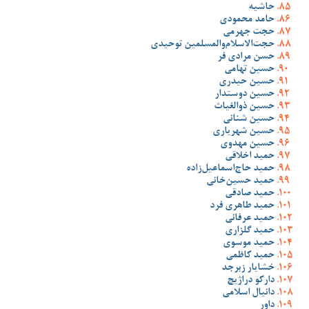
حاشیه
حامد محمودی
حجت جهرمی
حجت‌الاسلام‌والمسلمین توحیدی
حسن مرادی فر
حسین تهامی
حسین حیدری
حسین دوستدار
حسین ذوالغیاث
حسین شنانی
حسین شهریاری
حسین مهدوی
حمید اخلاقی
حمید حاج‌اسماعیل‌زاده
حمید حسین‌خانی
حمید صادقی
حمید طاهری فرد
حمید عرفانی
حمید گلزاری
حمید موسوی
حمید کاظمی
خشایار زبرجد
دارکو دراژیچ
دانیال اسلامی
داور