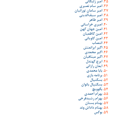
امیر زلیکانی
امیر سام نصیری
امیر سامان تورانیان
امیر سیف‌الدینی
امیر طاهر
امیری خراسانی
امین جهان کهن
امین کاظمیان
امین کاویانی
انتصاب
اکبر ایرانمنش
اکبر محمدی
اکبر میثاقیان
ایرج کهندل
ایمان رازانی
بابا محمدی
برنامه بازی
بسکتبال
بسکتبال بانوان
بگوویچ
بهرام احمدی
بهرام رشیدفرخی
بهنام بستان
بهنام داداش وند
بوکس