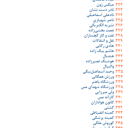
میلاد محمدی
میکس زون
نادر دست نشان
نادعلی اسماعیلی
ناصر شهبازی
نشریه الکتریکی
نعمت بخشی‌زاده
نفت و گاز گچساران
نقل و انتقالات
هادی رکابی
هاشم بیگ زاده
هندبال
هوشنگ نصیرزاده
والیبال
وحید اسماعیل‌بیگی
ورزش همگانی
ورزشگاه باهنر
ورزشگاه شهدای مس
ولی میرزایی
کاراته مس
کانون هواداران
کشتی
کمیته انضباطی
کمیته پزشکی
کوروش ملکی