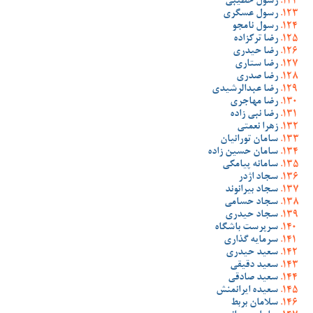
رسول خطیبی
رسول عسگری
رسول نامجو
رضا ترکزاده
رضا حیدری
رضا ستاری
رضا صدری
رضا عبدالرشیدی
رضا مهاجری
رضا نبی زاده
زهرا نعمتی
سامان تورانیان
سامان حسین زاده
سامانه پیامکی
سجاد اژدر
سجاد بیرانوند
سجاد حسامی
سجاد حیدری
سرپرست باشگاه
سرمایه گذاری
سعید حیدری
سعید دقیقی
سعید صادقی
سعیده ایرانمنش
سلامان بربط