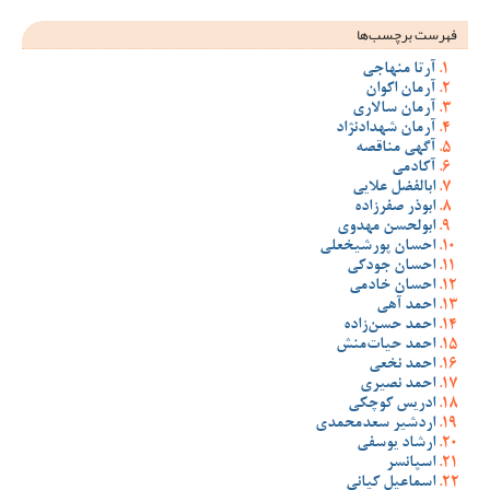
فهرست برچسب‌ها
آرتا منهاجی
آرمان اکوان
آرمان سالاری
آرمان شهدادنژاد
آگهی مناقصه
آکادمی
ابالفضل علایی
ابوذر صفرزاده
ابولحسن مهدوی
احسان پورشیخعلی
احسان جودکی
احسان خادمی
احمد آهی
احمد حسن‌زاده
احمد حیات‌منش
احمد نخعی
احمد نصیری
ادریس کوچکی
اردشیر سعدمحمدی
ارشاد یوسفی
اسپانسر
اسماعیل کیانی