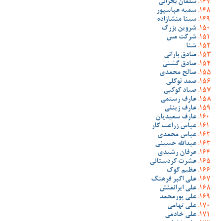
سلمان بحرانی
سمیه عباسپور
سینا منشازاده
شروین بزرگ
شرکت مس
شنا
صادق بارانی
صادق گشنی
صالح محمدی
صمد توکلی
صیاد کوکبی
عارف رستمی
عارف زینلی
عارف سعیدیان
عباس زراعت کار
عباس محمدی
عبدالله حسینی
عرفان رشیدی
عشرت کردستانی
عظیم گوک
علی اکبر فرهنگ
علی ایرانمنش
علی پورمحمد
علی تهامی
علی خادمی