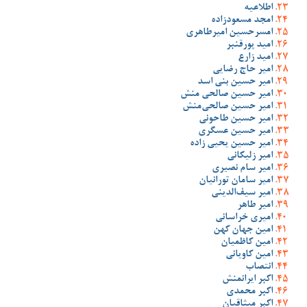
اطلاعیه
امجد مسعودزاده
امسرحسین امیرطاهری
امید پورقنبر
امید زارع
امیر حاج رضایی
امیر حسین بنی اسد
امیر حسین صالحی منش
امیر حسین صالحی‌منش
امیر حسین طاحونی
امیر حسین عسگری
امیر حسین یحیی زاده
امیر زلیکانی
امیر سام نصیری
امیر سامان تورانیان
امیر سیف‌الدینی
امیر طاهر
امیری خراسانی
امین جهان کهن
امین کاظمیان
امین کاویانی
انتصاب
اکبر ایرانمنش
اکبر محمدی
اکبر میثاقیان