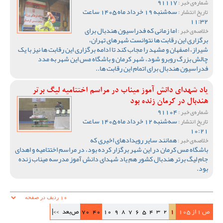
91117
شماره‌ی خبر :
سه‌شنبه 19 خرداد ماه 1405 ساعت
تاریخ انتشار :
11:32
اما زمانی که فدراسیون هندبال برای
خلاصه‌ی خبر :
برگزاری این رقابت ها نتوانست شهرهای تهران،
شیراز، اصفهان و مشهد را مجاب کند تا ادامه برگزاری این رقابت ها نیز با یک
چالش بزرگ روبرو شود، شهر کرمان و باشگاه مس این شهر به مدد
فدراسیون هندبال برای اتمام این رقابت ها..
یاد شهدای دانش آموز میناب در مراسم اختتامیه لیگ برتر
هندبال در کرمان زنده بود
91104
شماره‌ی خبر :
سه‌شنبه 12 خرداد ماه 1405 ساعت
تاریخ انتشار :
10:21
همانند سایر رویدادهای اخیری که
خلاصه‌ی خبر :
باشگاه مس کرمان در این شهر برگزار کرده بود، در مراسم اختتامیه و اهدای
جام لیگ برتر هندبال کشور هم یاد شهدای دانش آموز مدرسه میناب زنده
بود.
ص 1 از 105
1
2
3
4
5
6
7
8
9
10
40
70
ص‌بعد
>>|