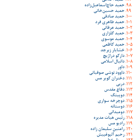
حمید اخلاقی
حمید حاج‌اسماعیل‌زاده
حمید حسین‌خانی
حمید صادقی
حمید طاهری فرد
حمید عرفانی
حمید گلزاری
حمید موسوی
حمید کاظمی
خشایار زبرجد
دارکو دراژیچ
دانیال اسلامی
داور
داوود نوشی صوفیانی
دختران کویر مس
دربی
دفاع مقدس
دوپینگ
دوچرخه سواری
دوستانه
دومیدانی
رئیس هیات مدیره
رادیو مس
رامتین سلیمان زاده
رحیم آلبوغبیش