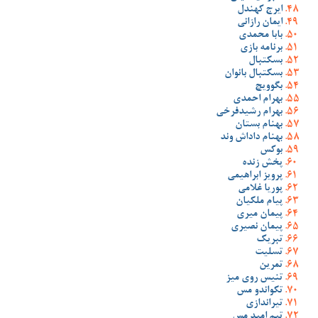
ایرج کهندل
ایمان رازانی
بابا محمدی
برنامه بازی
بسکتبال
بسکتبال بانوان
بگوویچ
بهرام احمدی
بهرام رشیدفرخی
بهنام بستان
بهنام داداش وند
بوکس
پخش زنده
پرویز ابراهیمی
پوریا غلامی
پیام ملکیان
پیمان میری
پیمان نصیری
تبریک
تسلیت
تمرین
تنیس روی میز
تکواندو مس
تیراندازی
تیم امید مس