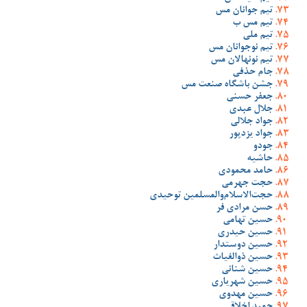
تیم جوانان مس
تیم مس ب
تیم ملی
تیم نوجوانان مس
تیم نونهالان مس
جام حذفی
جشن باشگاه صنعت مس
جعفر حسنی
جلال عبدی
جواد جلالی
جواد یزدپور
جودو
حاشیه
حامد محمودی
حجت جهرمی
حجت‌الاسلام‌والمسلمین توحیدی
حسن مرادی فر
حسین تهامی
حسین حیدری
حسین دوستدار
حسین ذوالغیاث
حسین شنانی
حسین شهریاری
حسین مهدوی