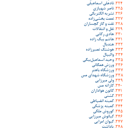
نادعلی اسماعیلی
ناصر شهبازی
نشریه الکتریکی
نعمت بخشی‌زاده
نفت و گاز گچساران
نقل و انتقالات
هادی رکابی
هاشم بیگ زاده
هندبال
هوشنگ نصیرزاده
والیبال
وحید اسماعیل‌بیگی
ورزش همگانی
ورزشگاه باهنر
ورزشگاه شهدای مس
ولی میرزایی
کاراته مس
کانون هواداران
کشتی
کمیته انضباطی
کمیته پزشکی
کوروش ملکی
کیانوش میرزایی
کیوان امرایی
یاداشت