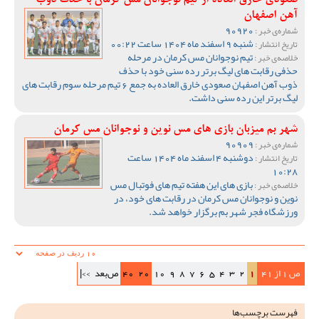
صعودی خارق العاده از تیم نوجوانان مس کرمان با حذف ذوب
آهن اصفهان
90920
شماره‌ی خبر :
شنبه 9 اسفند ماه 1404 ساعت 00:22
تاریخ انتشار :
تیم نوجوانان مس کرمان در مرحله
خلاصه‌ی خبر :
حذفی رقابت های لیگ برتر رده سنی خود با حذف
ذوب آهن اصفهان صعودی خارق العاده به جمع 6 تیم مرحله سوم رقابت های
لیگ برتر این رده سنی داشت.
شهر بم میزبان بازی های مس نوین و نوجوانان مس کرمان
90909
شماره‌ی خبر :
دوشنبه 4 اسفند ماه 1404 ساعت
تاریخ انتشار :
10:28
بازی های این هفته تیم های فوتبال مس
خلاصه‌ی خبر :
نوین و نوجوانان مس کرمان در رقابت های خود، در
ورزشگاه فجر شهر بم برگزار خواهد شد.
ص 1 از 41
1
2
3
4
5
6
7
8
9
10
20
40
ص‌بعد
>>|
فهرست برچسب‌ها