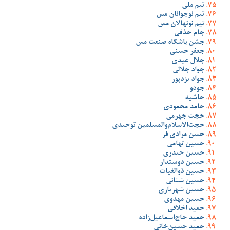
تیم ملی
تیم نوجوانان مس
تیم نونهالان مس
جام حذفی
جشن باشگاه صنعت مس
جعفر حسنی
جلال عبدی
جواد جلالی
جواد یزدپور
جودو
حاشیه
حامد محمودی
حجت جهرمی
حجت‌الاسلام‌والمسلمین توحیدی
حسن مرادی فر
حسین تهامی
حسین حیدری
حسین دوستدار
حسین ذوالغیاث
حسین شنانی
حسین شهریاری
حسین مهدوی
حمید اخلاقی
حمید حاج‌اسماعیل‌زاده
حمید حسین‌خانی