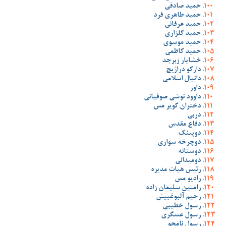
حمید صادقی
حمید طاهری فرد
حمید عرفانی
حمید گلزاری
حمید موسوی
حمید کاظمی
خشایار زبرجد
دارکو دراژیچ
دانیال اسلامی
داور
داوود نوشی صوفیانی
دختران کویر مس
دربی
دفاع مقدس
دوپینگ
دوچرخه سواری
دوستانه
دومیدانی
رئیس هیات مدیره
رادیو مس
رامتین سلیمان زاده
رحیم آلبوغبیش
رسول خطیبی
رسول عسگری
رسول نامجو