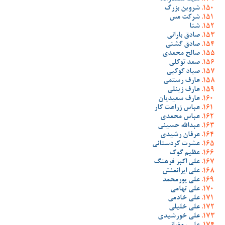
شروین بزرگ
شرکت مس
شنا
صادق بارانی
صادق گشنی
صالح محمدی
صمد توکلی
صیاد کوکبی
عارف رستمی
عارف زینلی
عارف سعیدیان
عباس زراعت کار
عباس محمدی
عبدالله حسینی
عرفان رشیدی
عشرت کردستانی
عظیم گوک
علی اکبر فرهنگ
علی ایرانمنش
علی پورمحمد
علی تهامی
علی خادمی
علی خلیلی
علی خورشیدی