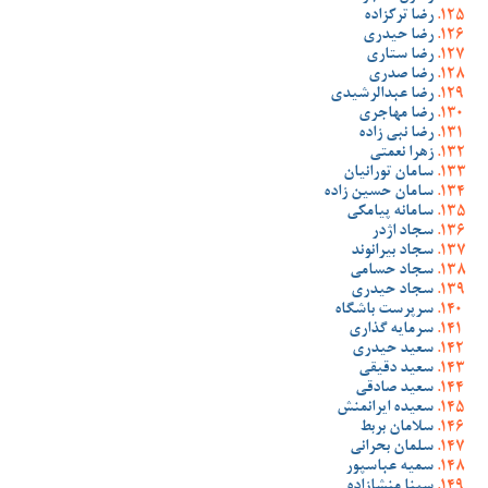
رضا ترکزاده
رضا حیدری
رضا ستاری
رضا صدری
رضا عبدالرشیدی
رضا مهاجری
رضا نبی زاده
زهرا نعمتی
سامان تورانیان
سامان حسین زاده
سامانه پیامکی
سجاد اژدر
سجاد بیرانوند
سجاد حسامی
سجاد حیدری
سرپرست باشگاه
سرمایه گذاری
سعید حیدری
سعید دقیقی
سعید صادقی
سعیده ایرانمنش
سلامان بربط
سلمان بحرانی
سمیه عباسپور
سینا منشازاده