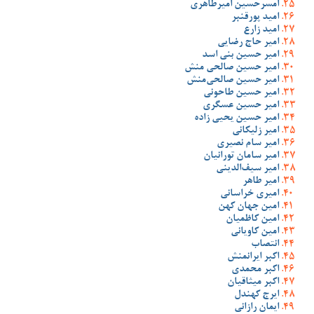
امسرحسین امیرطاهری
امید پورقنبر
امید زارع
امیر حاج رضایی
امیر حسین بنی اسد
امیر حسین صالحی منش
امیر حسین صالحی‌منش
امیر حسین طاحونی
امیر حسین عسگری
امیر حسین یحیی زاده
امیر زلیکانی
امیر سام نصیری
امیر سامان تورانیان
امیر سیف‌الدینی
امیر طاهر
امیری خراسانی
امین جهان کهن
امین کاظمیان
امین کاویانی
انتصاب
اکبر ایرانمنش
اکبر محمدی
اکبر میثاقیان
ایرج کهندل
ایمان رازانی