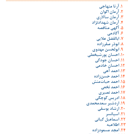
آرتا منهاجی
آرمان اکوان
آرمان سالاری
آرمان شهدادنژاد
آگهی مناقصه
آکادمی
ابالفضل علایی
ابوذر صفرزاده
ابولحسن مهدوی
احسان پورشیخعلی
احسان جودکی
احسان خادمی
احمد آهی
احمد حسن‌زاده
احمد حیات‌منش
احمد نخعی
احمد نصیری
ادریس کوچکی
اردشیر سعدمحمدی
ارشاد یوسفی
اسپانسر
اسماعیل کیانی
اطلاعیه
امجد مسعودزاده