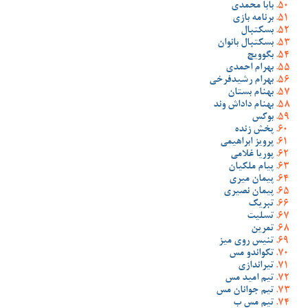
بابا محمدی
برنامه بازی
بسکتبال
بسکتبال بانوان
بگوویچ
بهرام احمدی
بهرام رشیدفرخی
بهنام بستان
بهنام داداش وند
بوکس
پخش زنده
پرویز ابراهیمی
پوریا غلامی
پیام ملکیان
پیمان میری
پیمان نصیری
تبریک
تسلیت
تمرین
تنیس روی میز
تکواندو مس
تیراندازی
تیم امید مس
تیم جوانان مس
تیم مس ب