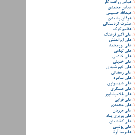
عباس زراعت کار
عباس محمدی
عبدالله حسینی
عرفان رشیدی
عشرت کردستانی
عظیم گوک
علی اکبر فرهنگ
علی ایرانمنش
علی پورمحمد
علی تهامی
علی خادمی
علی خلیلی
علی خورشیدی
علی رمضانی
علی سامره
علی شهسواری
علی عسگری
علی غلامرضاپور
علی قرایی
علی محمدی
علی مرزبان
علی وزیری پناه
علی کفاشیان
علی یونسی
علیرضا آرتا