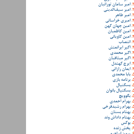
امیر سامان تورانیان
امیر سیف‌الدینی
امیر طاهر
امیری خراسانی
امین جهان کهن
امین کاظمیان
امین کاویانی
انتصاب
اکبر ایرانمنش
اکبر محمدی
اکبر میثاقیان
ایرج کهندل
ایمان رازانی
بابا محمدی
برنامه بازی
بسکتبال
بسکتبال بانوان
بگوویچ
بهرام احمدی
بهرام رشیدفرخی
بهنام بستان
بهنام داداش وند
بوکس
پخش زنده
پرویز ابراهیمی