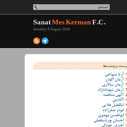
Sanat
Mes Kerman
F.C.
Saturday 8 August 2026
رست برچسب‌ها
آرتا منهاجی
آرمان اکوان
آرمان سالاری
آرمان شهدادنژاد
آگهی مناقصه
آکادمی
ابالفضل علایی
ابوذر صفرزاده
ابولحسن مهدوی
احسان پورشیخعلی
احسان جودکی