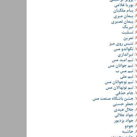
پوریا غلامی
پیام ملکیان
پیمان میری
پیمان نصیری
تبریک
تسلیت
تمرین
تنیس روی میز
تکواندو مس
تیراندازی
تیم امید مس
تیم جوانان مس
تیم مس ب
تیم ملی
تیم نوجوانان مس
تیم نونهالان مس
جام حذفی
جشن باشگاه صنعت مس
جعفر حسنی
جلال عبدی
جواد جلالی
جواد یزدپور
جودو
حاشیه