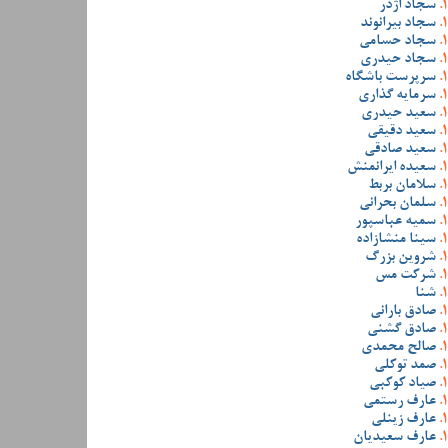
سجاد اژدر
سجاد بیرانوند
سجاد حسامی
سجاد حیدری
سرپرست باشگاه
سرمایه گذاری
سعید حیدری
سعید دقیقی
سعید صادقی
سعیده ایرانمنش
سلامان بربط
سلمان بحرانی
سمیه عباسپور
سینا منشازاده
شروین بزرگ
شرکت مس
شنا
صادق بارانی
صادق گشنی
صالح محمدی
صمد توکلی
صیاد کوکبی
عارف رستمی
عارف زینلی
عارف سعیدیان