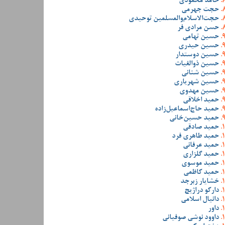
حامد محمودی
حجت جهرمی
حجت‌الاسلام‌والمسلمین توحیدی
حسن مرادی فر
حسین تهامی
حسین حیدری
حسین دوستدار
حسین ذوالغیاث
حسین شنانی
حسین شهریاری
حسین مهدوی
حمید اخلاقی
حمید حاج‌اسماعیل‌زاده
حمید حسین‌خانی
حمید صادقی
حمید طاهری فرد
حمید عرفانی
حمید گلزاری
حمید موسوی
حمید کاظمی
خشایار زبرجد
دارکو دراژیچ
دانیال اسلامی
داور
داوود نوشی صوفیانی