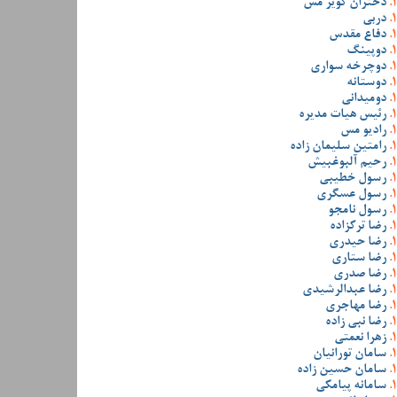
دختران کویر مس
دربی
دفاع مقدس
دوپینگ
دوچرخه سواری
دوستانه
دومیدانی
رئیس هیات مدیره
رادیو مس
رامتین سلیمان زاده
رحیم آلبوغبیش
رسول خطیبی
رسول عسگری
رسول نامجو
رضا ترکزاده
رضا حیدری
رضا ستاری
رضا صدری
رضا عبدالرشیدی
رضا مهاجری
رضا نبی زاده
زهرا نعمتی
سامان تورانیان
سامان حسین زاده
سامانه پیامکی