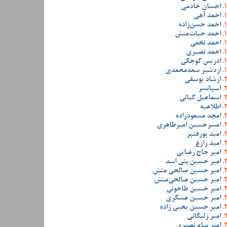
احسان خادمی
احمد آهی
احمد حسن‌زاده
احمد حیات‌منش
احمد نخعی
احمد نصیری
ادریس کوچکی
اردشیر سعدمحمدی
ارشاد یوسفی
اسپانسر
اسماعیل کیانی
اطلاعیه
امجد مسعودزاده
امسرحسین امیرطاهری
امید پورقنبر
امید زارع
امیر حاج رضایی
امیر حسین بنی اسد
امیر حسین صالحی منش
امیر حسین صالحی‌منش
امیر حسین طاحونی
امیر حسین عسگری
امیر حسین یحیی زاده
امیر زلیکانی
امیر سام نصیری