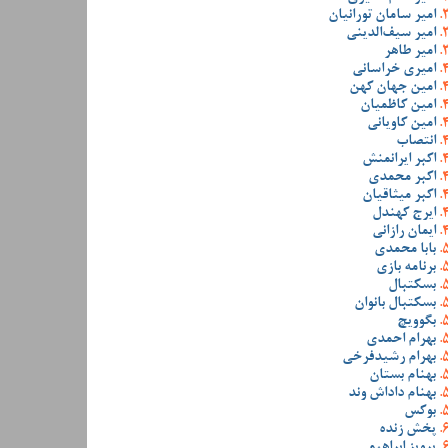
امیر سامان تورانیان
امیر سیف‌الدینی
امیر طاهر
امیری خراسانی
امین جهان کهن
امین کاظمیان
امین کاویانی
انتصاب
اکبر ایرانمنش
اکبر محمدی
اکبر میثاقیان
ایرج کهندل
ایمان رازانی
بابا محمدی
برنامه بازی
بسکتبال
بسکتبال بانوان
بگوویچ
بهرام احمدی
بهرام رشیدفرخی
بهنام بستان
بهنام داداش وند
بوکس
پخش زنده
پرویز ابراهیمی