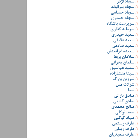
سجاد اژدر
سجاد بیرانوند
سجاد حسامی
سجاد حیدری
سرپرست باشگاه
سرمایه گذاری
سعید حیدری
سعید دقیقی
سعید صادقی
سعیده ایرانمنش
سلامان بربط
سلمان بحرانی
سمیه عباسپور
سینا منشازاده
شروین بزرگ
شرکت مس
شنا
صادق بارانی
صادق گشنی
صالح محمدی
صمد توکلی
صیاد کوکبی
عارف رستمی
عارف زینلی
عارف سعیدیان