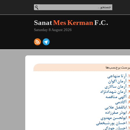
Sanat
Mes Kerman
F.C.
Saturday 8 August 2026
رست برچسب‌ها
آرتا منهاجی
آرمان اکوان
آرمان سالاری
آرمان شهدادنژاد
آگهی مناقصه
آکادمی
ابالفضل علایی
ابوذر صفرزاده
ابولحسن مهدوی
احسان پورشیخعلی
احسان جودکی