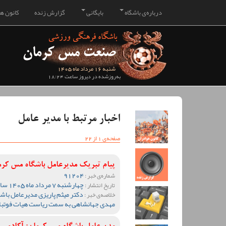
درباره‌ی باشگاه
بایگانی
گزارش زنده
کانون هو
شنبه 16 مرداد ماه 1405
به‌روزشده در دیروز ساعت 18:24
اخبار مرتبط با مدیر عامل
صفحه‌ی 1 از 22
پیام تبریک مدیرعامل باشگاه مس کرم
91204
شماره‌ی خبر :
چهارشنبه 7 مرداد ماه 1405 ساعت 09:13
تاریخ انتشار :
دکتر میثم پاریزی مدیرعامل باش
خلاصه‌ی خبر :
مهدی جهانشاهی به سمت ریاست هیات فوتبال 