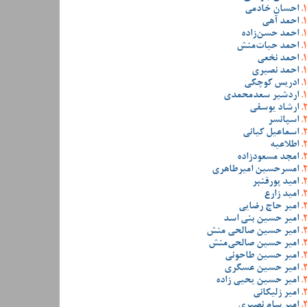
احسان خادمی
احمد آهی
احمد حسن‌زاده
احمد حیات‌منش
احمد نخعی
احمد نصیری
ادریس کوچکی
اردشیر سعدمحمدی
ارشاد یوسفی
اسپانسر
اسماعیل کیانی
اطلاعیه
امجد مسعودزاده
امسرحسین امیرطاهری
امید پورقنبر
امید زارع
امیر حاج رضایی
امیر حسین بنی اسد
امیر حسین صالحی منش
امیر حسین صالحی‌منش
امیر حسین طاحونی
امیر حسین عسگری
امیر حسین یحیی زاده
امیر زلیکانی
امیر سام نصیری