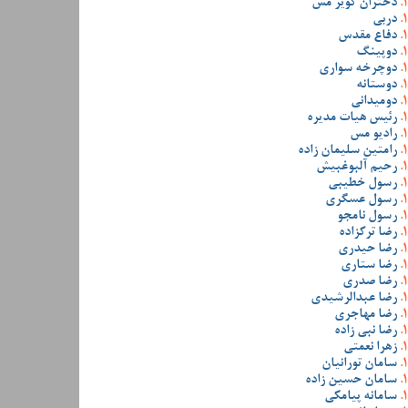
دختران کویر مس
دربی
دفاع مقدس
دوپینگ
دوچرخه سواری
دوستانه
دومیدانی
رئیس هیات مدیره
رادیو مس
رامتین سلیمان زاده
رحیم آلبوغبیش
رسول خطیبی
رسول عسگری
رسول نامجو
رضا ترکزاده
رضا حیدری
رضا ستاری
رضا صدری
رضا عبدالرشیدی
رضا مهاجری
رضا نبی زاده
زهرا نعمتی
سامان تورانیان
سامان حسین زاده
سامانه پیامکی