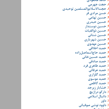
حامد محمودی
حجت جهرمی
حجت‌الاسلام‌والمسلمین توحیدی
حسن مرادی فر
حسین تهامی
حسین حیدری
حسین دوستدار
حسین ذوالغیاث
حسین شنانی
حسین شهریاری
حسین مهدوی
حمید اخلاقی
حمید حاج‌اسماعیل‌زاده
حمید حسین‌خانی
حمید صادقی
حمید طاهری فرد
حمید عرفانی
حمید گلزاری
حمید موسوی
حمید کاظمی
خشایار زبرجد
دارکو دراژیچ
دانیال اسلامی
داور
داوود نوشی صوفیانی