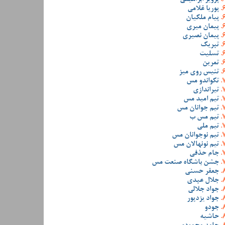
پوریا غلامی
پیام ملکیان
پیمان میری
پیمان نصیری
تبریک
تسلیت
تمرین
تنیس روی میز
تکواندو مس
تیراندازی
تیم امید مس
تیم جوانان مس
تیم مس ب
تیم ملی
تیم نوجوانان مس
تیم نونهالان مس
جام حذفی
جشن باشگاه صنعت مس
جعفر حسنی
جلال عبدی
جواد جلالی
جواد یزدپور
جودو
حاشیه