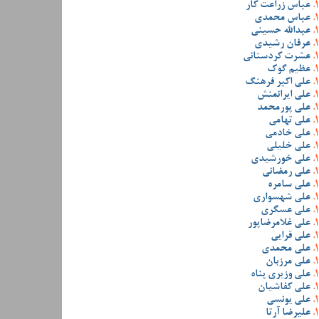
عباس زراعت کار
عباس محمدی
عبدالله حسینی
عرفان رشیدی
عشرت کردستانی
عظیم گوک
علی اکبر فرهنگ
علی ایرانمنش
علی پورمحمد
علی تهامی
علی خادمی
علی خلیلی
علی خورشیدی
علی رمضانی
علی سامره
علی شهسواری
علی عسگری
علی غلامرضاپور
علی قرایی
علی محمدی
علی مرزبان
علی وزیری پناه
علی کفاشیان
علی یونسی
علیرضا آرتا