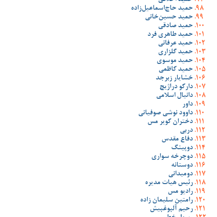
حمید اخلاقی
حمید حاج‌اسماعیل‌زاده
حمید حسین‌خانی
حمید صادقی
حمید طاهری فرد
حمید عرفانی
حمید گلزاری
حمید موسوی
حمید کاظمی
خشایار زبرجد
دارکو دراژیچ
دانیال اسلامی
داور
داوود نوشی صوفیانی
دختران کویر مس
دربی
دفاع مقدس
دوپینگ
دوچرخه سواری
دوستانه
دومیدانی
رئیس هیات مدیره
رادیو مس
رامتین سلیمان زاده
رحیم آلبوغبیش