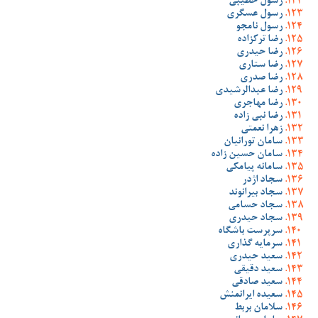
رسول خطیبی
رسول عسگری
رسول نامجو
رضا ترکزاده
رضا حیدری
رضا ستاری
رضا صدری
رضا عبدالرشیدی
رضا مهاجری
رضا نبی زاده
زهرا نعمتی
سامان تورانیان
سامان حسین زاده
سامانه پیامکی
سجاد اژدر
سجاد بیرانوند
سجاد حسامی
سجاد حیدری
سرپرست باشگاه
سرمایه گذاری
سعید حیدری
سعید دقیقی
سعید صادقی
سعیده ایرانمنش
سلامان بربط