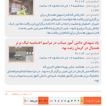
91117
شماره‌ی خبر :
سه‌شنبه 19 خرداد ماه 1405 ساعت
تاریخ انتشار :
11:32
اما زمانی که فدراسیون هندبال برای
خلاصه‌ی خبر :
برگزاری این رقابت ها نتوانست شهرهای تهران،
شیراز، اصفهان و مشهد را مجاب کند تا ادامه برگزاری این رقابت ها نیز با یک
چالش بزرگ روبرو شود، شهر کرمان و باشگاه مس این شهر به مدد
فدراسیون هندبال برای اتمام این رقابت ها..
یاد شهدای دانش آموز میناب در مراسم اختتامیه لیگ برتر
هندبال در کرمان زنده بود
91104
شماره‌ی خبر :
سه‌شنبه 12 خرداد ماه 1405 ساعت
تاریخ انتشار :
10:21
همانند سایر رویدادهای اخیری که
خلاصه‌ی خبر :
باشگاه مس کرمان در این شهر برگزار کرده بود، در مراسم اختتامیه و اهدای
جام لیگ برتر هندبال کشور هم یاد شهدای دانش آموز مدرسه میناب زنده
بود.
ص 1 از 105
1
2
3
4
5
6
7
8
9
10
40
70
ص‌بعد
>>|