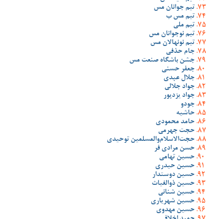
تیم جوانان مس
تیم مس ب
تیم ملی
تیم نوجوانان مس
تیم نونهالان مس
جام حذفی
جشن باشگاه صنعت مس
جعفر حسنی
جلال عبدی
جواد جلالی
جواد یزدپور
جودو
حاشیه
حامد محمودی
حجت جهرمی
حجت‌الاسلام‌والمسلمین توحیدی
حسن مرادی فر
حسین تهامی
حسین حیدری
حسین دوستدار
حسین ذوالغیاث
حسین شنانی
حسین شهریاری
حسین مهدوی