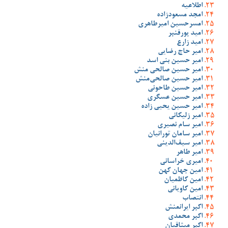
اطلاعیه
امجد مسعودزاده
امسرحسین امیرطاهری
امید پورقنبر
امید زارع
امیر حاج رضایی
امیر حسین بنی اسد
امیر حسین صالحی منش
امیر حسین صالحی‌منش
امیر حسین طاحونی
امیر حسین عسگری
امیر حسین یحیی زاده
امیر زلیکانی
امیر سام نصیری
امیر سامان تورانیان
امیر سیف‌الدینی
امیر طاهر
امیری خراسانی
امین جهان کهن
امین کاظمیان
امین کاویانی
انتصاب
اکبر ایرانمنش
اکبر محمدی
اکبر میثاقیان