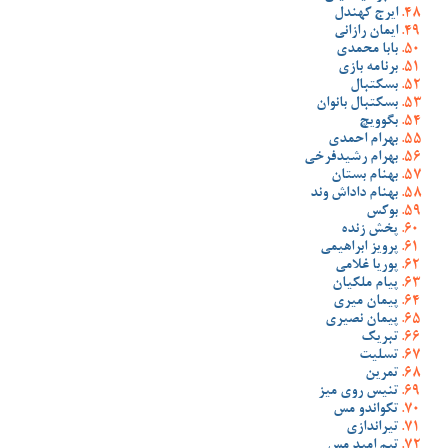
ایرج کهندل
ایمان رازانی
بابا محمدی
برنامه بازی
بسکتبال
بسکتبال بانوان
بگوویچ
بهرام احمدی
بهرام رشیدفرخی
بهنام بستان
بهنام داداش وند
بوکس
پخش زنده
پرویز ابراهیمی
پوریا غلامی
پیام ملکیان
پیمان میری
پیمان نصیری
تبریک
تسلیت
تمرین
تنیس روی میز
تکواندو مس
تیراندازی
تیم امید مس