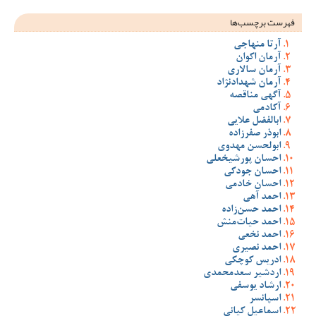
فهرست برچسب‌ها
آرتا منهاجی
آرمان اکوان
آرمان سالاری
آرمان شهدادنژاد
آگهی مناقصه
آکادمی
ابالفضل علایی
ابوذر صفرزاده
ابولحسن مهدوی
احسان پورشیخعلی
احسان جودکی
احسان خادمی
احمد آهی
احمد حسن‌زاده
احمد حیات‌منش
احمد نخعی
احمد نصیری
ادریس کوچکی
اردشیر سعدمحمدی
ارشاد یوسفی
اسپانسر
اسماعیل کیانی