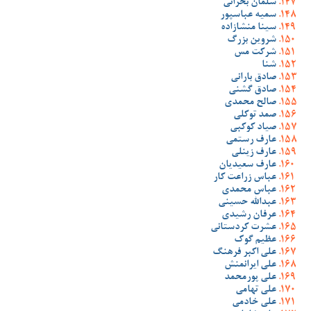
سلمان بحرانی
سمیه عباسپور
سینا منشازاده
شروین بزرگ
شرکت مس
شنا
صادق بارانی
صادق گشنی
صالح محمدی
صمد توکلی
صیاد کوکبی
عارف رستمی
عارف زینلی
عارف سعیدیان
عباس زراعت کار
عباس محمدی
عبدالله حسینی
عرفان رشیدی
عشرت کردستانی
عظیم گوک
علی اکبر فرهنگ
علی ایرانمنش
علی پورمحمد
علی تهامی
علی خادمی