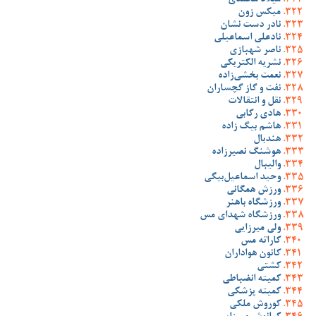
میلاد محمدی
میکس زون
نادر دست نشان
نادعلی اسماعیلی
ناصر شهبازی
نشریه الکتریکی
نعمت بخشی‌زاده
نفت و گاز گچساران
نقل و انتقالات
هادی رکابی
هاشم بیگ زاده
هندبال
هوشنگ نصیرزاده
والیبال
وحید اسماعیل‌بیگی
ورزش همگانی
ورزشگاه باهنر
ورزشگاه شهدای مس
ولی میرزایی
کاراته مس
کانون هواداران
کشتی
کمیته انضباطی
کمیته پزشکی
کوروش ملکی