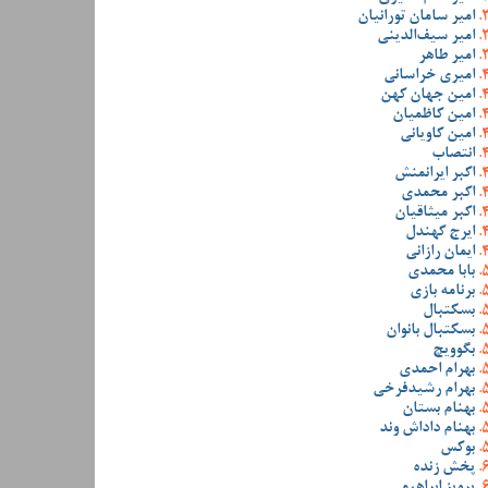
امیر سامان تورانیان
امیر سیف‌الدینی
امیر طاهر
امیری خراسانی
امین جهان کهن
امین کاظمیان
امین کاویانی
انتصاب
اکبر ایرانمنش
اکبر محمدی
اکبر میثاقیان
ایرج کهندل
ایمان رازانی
بابا محمدی
برنامه بازی
بسکتبال
بسکتبال بانوان
بگوویچ
بهرام احمدی
بهرام رشیدفرخی
بهنام بستان
بهنام داداش وند
بوکس
پخش زنده
پرویز ابراهیمی