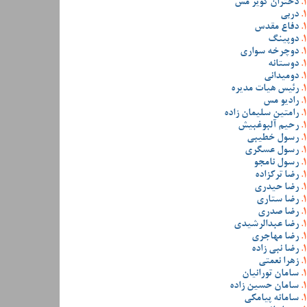
دختران کویر مس
دربی
دفاع مقدس
دوپینگ
دوچرخه سواری
دوستانه
دومیدانی
رئیس هیات مدیره
رادیو مس
رامتین سلیمان زاده
رحیم آلبوغبیش
رسول خطیبی
رسول عسگری
رسول نامجو
رضا ترکزاده
رضا حیدری
رضا ستاری
رضا صدری
رضا عبدالرشیدی
رضا مهاجری
رضا نبی زاده
زهرا نعمتی
سامان تورانیان
سامان حسین زاده
سامانه پیامکی