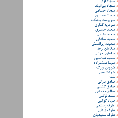
سجاد اژدر
سجاد بیرانوند
سجاد حسامی
سجاد حیدری
سرپرست باشگاه
سرمایه گذاری
سعید حیدری
سعید دقیقی
سعید صادقی
سعیده ایرانمنش
سلامان بربط
سلمان بحرانی
سمیه عباسپور
سینا منشازاده
شروین بزرگ
شرکت مس
شنا
صادق بارانی
صادق گشنی
صالح محمدی
صمد توکلی
صیاد کوکبی
عارف رستمی
عارف زینلی
عارف سعیدیان