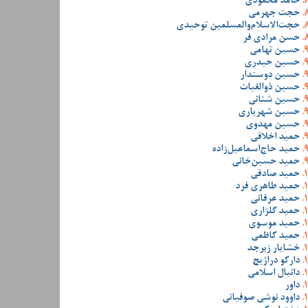
حامد محمودی
حجت جهرمی
حجت‌الاسلام‌والمسلمین توحیدی
حسن مرادی فر
حسین تهامی
حسین حیدری
حسین دوستدار
حسین ذوالغیاث
حسین شنانی
حسین شهریاری
حسین مهدوی
حمید اخلاقی
حمید حاج‌اسماعیل‌زاده
حمید حسین‌خانی
حمید صادقی
حمید طاهری فرد
حمید عرفانی
حمید گلزاری
حمید موسوی
حمید کاظمی
خشایار زبرجد
دارکو دراژیچ
دانیال اسلامی
داور
داوود نوشی صوفیانی