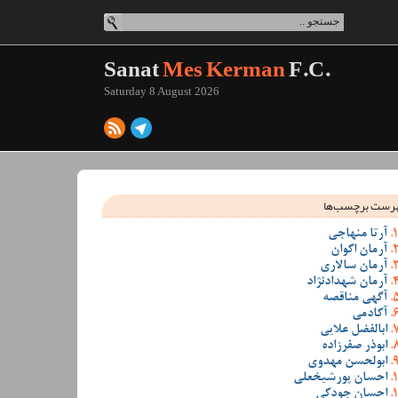
Sanat
Mes Kerman
F.C.
Saturday 8 August 2026
رست برچسب‌ها
آرتا منهاجی
آرمان اکوان
آرمان سالاری
آرمان شهدادنژاد
آگهی مناقصه
آکادمی
ابالفضل علایی
ابوذر صفرزاده
ابولحسن مهدوی
احسان پورشیخعلی
احسان جودکی