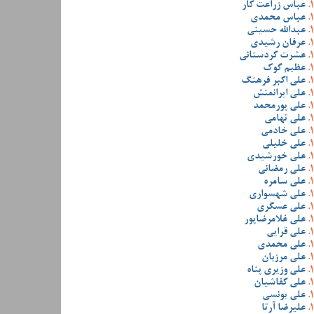
عباس زراعت کار
عباس محمدی
عبدالله حسینی
عرفان رشیدی
عشرت کردستانی
عظیم گوک
علی اکبر فرهنگ
علی ایرانمنش
علی پورمحمد
علی تهامی
علی خادمی
علی خلیلی
علی خورشیدی
علی رمضانی
علی سامره
علی شهسواری
علی عسگری
علی غلامرضاپور
علی قرایی
علی محمدی
علی مرزبان
علی وزیری پناه
علی کفاشیان
علی یونسی
علیرضا آرتا