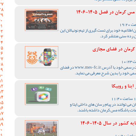
رمان در فصل 1405-1406
اطلاعیه خود برای تست گیری از تیم نونهالان این
ن رده سنی منتشر کرد.
 کرمان در فضای مجازی
باشگاه مس کرمان علاوه بر سایت رسمی خود با آدرس www.mes-fc.ir در فضای
سمی خود را بدین شرح معرفی می نماید.
یتا و روبیکا
 می توانند در پیام رسان های داخلی ایتا و
لاعات باشگاه مس کرمان داشته باشند.
ور در سال 1405-1406