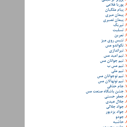
پوریا غلامی
پیام ملکیان
پیمان میری
پیمان نصیری
تبریک
تسلیت
تمرین
تنیس روی میز
تکواندو مس
تیراندازی
تیم امید مس
تیم جوانان مس
تیم مس ب
تیم ملی
تیم نوجوانان مس
تیم نونهالان مس
جام حذفی
جشن باشگاه صنعت مس
جعفر حسنی
جلال عبدی
جواد جلالی
جواد یزدپور
جودو
حاشیه