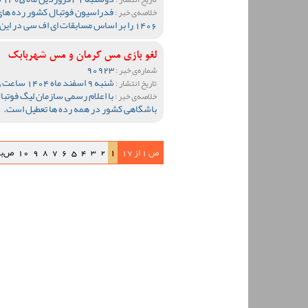
خلاصه‌ی خبر :
1406 را بر اساس مسابقات ای اف سی در این سال اعلام کرد.
لغو بازی مس کرمان و مس شهربابک
90923
شماره‌ی خبر :
شنبه 9 اسفند ماه 1404 ساعت 22:35
تاریخ انتشار :
با اعلام رسمی سازمان لیگ فوتبال
خلاصه‌ی خبر :
باشگاهی کشور در همه رده ها تعطیل است.
ص 1 از 17
1
2
3
4
5
6
7
8
9
10
ص‌ب