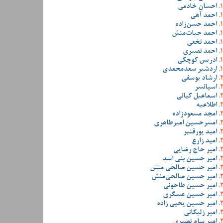
احسان خادمی
احمد آهی
احمد حسن‌زاده
احمد حیات‌منش
احمد نخعی
احمد نصیری
ادریس کوچکی
اردشیر سعدمحمدی
ارشاد یوسفی
اسپانسر
اسماعیل کیانی
اطلاعیه
امجد مسعودزاده
امسرحسین امیرطاهری
امید پورقنبر
امید زارع
امیر حاج رضایی
امیر حسین بنی اسد
امیر حسین صالحی منش
امیر حسین صالحی‌منش
امیر حسین طاحونی
امیر حسین عسگری
امیر حسین یحیی زاده
امیر زلیکانی
امیر سام نصیری