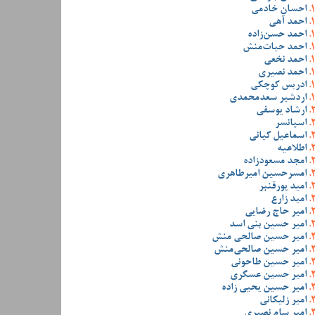
احسان خادمی
احمد آهی
احمد حسن‌زاده
احمد حیات‌منش
احمد نخعی
احمد نصیری
ادریس کوچکی
اردشیر سعدمحمدی
ارشاد یوسفی
اسپانسر
اسماعیل کیانی
اطلاعیه
امجد مسعودزاده
امسرحسین امیرطاهری
امید پورقنبر
امید زارع
امیر حاج رضایی
امیر حسین بنی اسد
امیر حسین صالحی منش
امیر حسین صالحی‌منش
امیر حسین طاحونی
امیر حسین عسگری
امیر حسین یحیی زاده
امیر زلیکانی
امیر سام نصیری