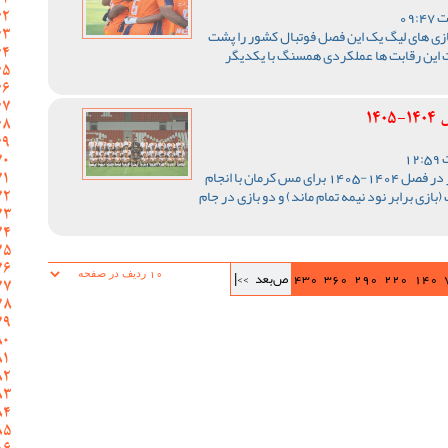
ازی های لیگ یک این فصل فوتبال کشور را پشت
 این رقابت ها عملکردی همسنگ با یکدیگر
14
رقابت های لیگ یک فوتبال کشور در فصل 1404-1405 برای مس کرمان با انجام
ی در دور برگشت (بازی برابر نود نیمه تمام ماند) و دو بازی در جام
140
220
290
360
430
ص‌بعد
>>|