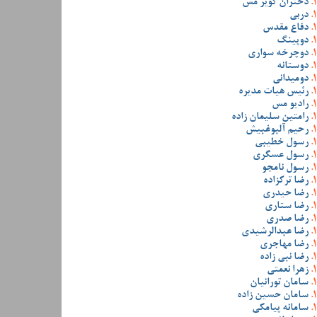
دختران کویر مس
دربی
دفاع مقدس
دوپینگ
دوچرخه سواری
دوستانه
دومیدانی
رئیس هیات مدیره
رادیو مس
رامتین سلیمان زاده
رحیم آلبوغبیش
رسول خطیبی
رسول عسگری
رسول نامجو
رضا ترکزاده
رضا حیدری
رضا ستاری
رضا صدری
رضا عبدالرشیدی
رضا مهاجری
رضا نبی زاده
زهرا نعمتی
سامان تورانیان
سامان حسین زاده
سامانه پیامکی