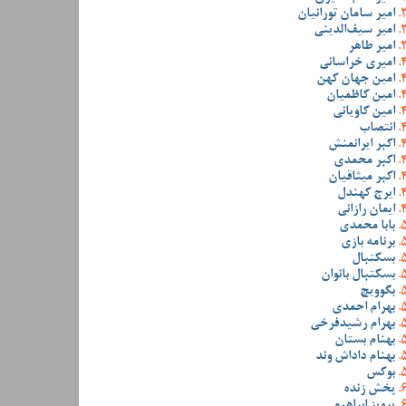
امیر سامان تورانیان
امیر سیف‌الدینی
امیر طاهر
امیری خراسانی
امین جهان کهن
امین کاظمیان
امین کاویانی
انتصاب
اکبر ایرانمنش
اکبر محمدی
اکبر میثاقیان
ایرج کهندل
ایمان رازانی
بابا محمدی
برنامه بازی
بسکتبال
بسکتبال بانوان
بگوویچ
بهرام احمدی
بهرام رشیدفرخی
بهنام بستان
بهنام داداش وند
بوکس
پخش زنده
پرویز ابراهیمی