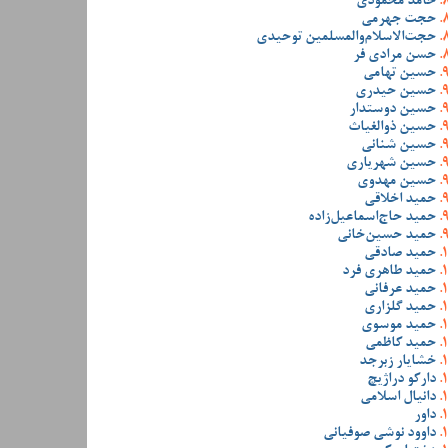
حامد محمودی
حجت جهرمی
حجت‌الاسلام‌والمسلمین توحیدی
حسن مرادی فر
حسین تهامی
حسین حیدری
حسین دوستدار
حسین ذوالغیاث
حسین شنانی
حسین شهریاری
حسین مهدوی
حمید اخلاقی
حمید حاج‌اسماعیل‌زاده
حمید حسین‌خانی
حمید صادقی
حمید طاهری فرد
حمید عرفانی
حمید گلزاری
حمید موسوی
حمید کاظمی
خشایار زبرجد
دارکو دراژیچ
دانیال اسلامی
داور
داوود نوشی صوفیانی