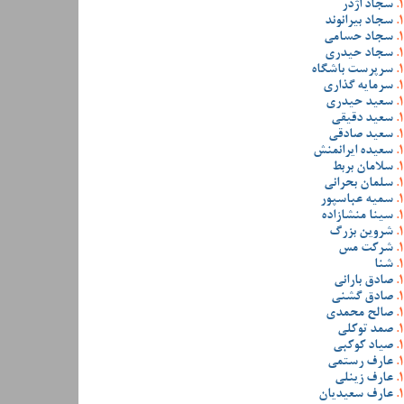
سجاد اژدر
سجاد بیرانوند
سجاد حسامی
سجاد حیدری
سرپرست باشگاه
سرمایه گذاری
سعید حیدری
سعید دقیقی
سعید صادقی
سعیده ایرانمنش
سلامان بربط
سلمان بحرانی
سمیه عباسپور
سینا منشازاده
شروین بزرگ
شرکت مس
شنا
صادق بارانی
صادق گشنی
صالح محمدی
صمد توکلی
صیاد کوکبی
عارف رستمی
عارف زینلی
عارف سعیدیان