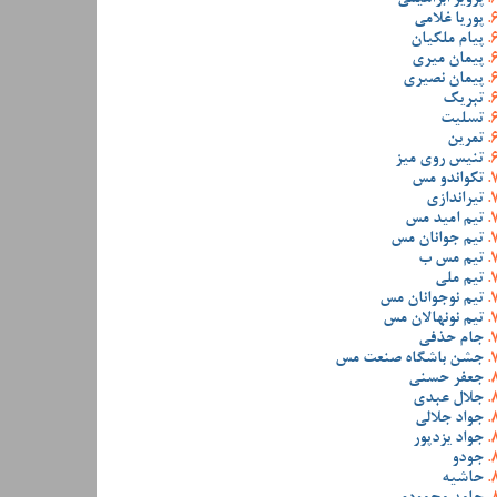
پوریا غلامی
پیام ملکیان
پیمان میری
پیمان نصیری
تبریک
تسلیت
تمرین
تنیس روی میز
تکواندو مس
تیراندازی
تیم امید مس
تیم جوانان مس
تیم مس ب
تیم ملی
تیم نوجوانان مس
تیم نونهالان مس
جام حذفی
جشن باشگاه صنعت مس
جعفر حسنی
جلال عبدی
جواد جلالی
جواد یزدپور
جودو
حاشیه