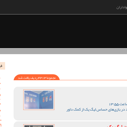
اداران
فه
مجموعا 4313 ردیف یافت شد
 در بازی‌های حساس لیگ یک از کمک داور