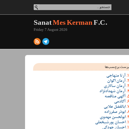
Sanat
Mes Kerman
F.C.
Friday 7 August 2026
رست برچسب‌ها
آرتا منهاجی
آرمان اکوان
آرمان سالاری
آرمان شهدادنژاد
آگهی مناقصه
آکادمی
ابالفضل علایی
ابوذر صفرزاده
ابولحسن مهدوی
احسان پورشیخعلی
احسان جودکی