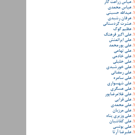
عباس زراعت کار
عباس محمدی
عبدالله حسینی
عرفان رشیدی
عشرت کردستانی
عظیم گوک
علی اکبر فرهنگ
علی ایرانمنش
علی پورمحمد
علی تهامی
علی خادمی
علی خلیلی
علی خورشیدی
علی رمضانی
علی سامره
علی شهسواری
علی عسگری
علی غلامرضاپور
علی قرایی
علی محمدی
علی مرزبان
علی وزیری پناه
علی کفاشیان
علی یونسی
علیرضا آرتا