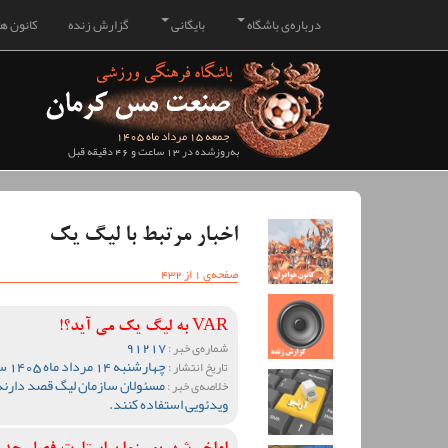
درباره‌ی باشگاه
بایگانی
گزارش زنده
کانون هو
جمعه 15 مرداد ماه 1405
به‌روزشده در 13 ساعت و 46 دقیقه قبل
اخبار مرتبط با لیگ یک
صفحه‌ی 1 از 432
VAR به لیگ یک می آید؟!
91217
شماره‌ی خبر :
چهارشنبه 14 مرداد ماه 1405 ساعت 13:55
تاریخ انتشار :
مسئولان سازمان لیگ قصد دارند
خلاصه‌ی خبر :
ویدئویی استفاده کنند.