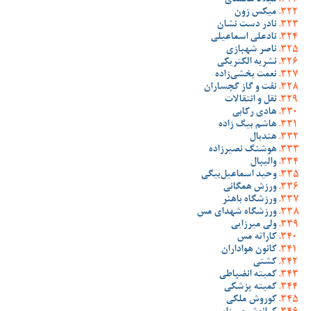
میلاد محمدی
میکس زون
نادر دست نشان
نادعلی اسماعیلی
ناصر شهبازی
نشریه الکتریکی
نعمت بخشی‌زاده
نفت و گاز گچساران
نقل و انتقالات
هادی رکابی
هاشم بیگ زاده
هندبال
هوشنگ نصیرزاده
والیبال
وحید اسماعیل‌بیگی
ورزش همگانی
ورزشگاه باهنر
ورزشگاه شهدای مس
ولی میرزایی
کاراته مس
کانون هواداران
کشتی
کمیته انضباطی
کمیته پزشکی
کوروش ملکی