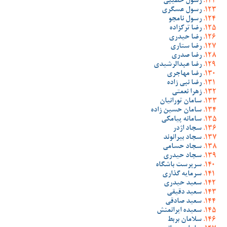
رسول خطیبی
رسول عسگری
رسول نامجو
رضا ترکزاده
رضا حیدری
رضا ستاری
رضا صدری
رضا عبدالرشیدی
رضا مهاجری
رضا نبی زاده
زهرا نعمتی
سامان تورانیان
سامان حسین زاده
سامانه پیامکی
سجاد اژدر
سجاد بیرانوند
سجاد حسامی
سجاد حیدری
سرپرست باشگاه
سرمایه گذاری
سعید حیدری
سعید دقیقی
سعید صادقی
سعیده ایرانمنش
سلامان بربط