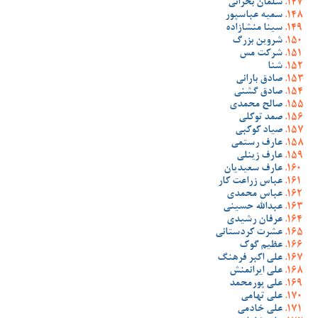
سلمان بحرانی
سمیه عباسپور
سینا منشازاده
شروین بزرگ
شرکت مس
شنا
صادق بارانی
صادق گشنی
صالح محمدی
صمد توکلی
صیاد کوکبی
عارف رستمی
عارف زینلی
عارف سعیدیان
عباس زراعت کار
عباس محمدی
عبدالله حسینی
عرفان رشیدی
عشرت کردستانی
عظیم گوک
علی اکبر فرهنگ
علی ایرانمنش
علی پورمحمد
علی تهامی
علی خادمی