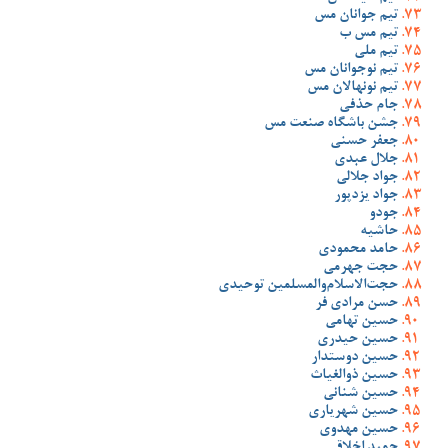
تیم جوانان مس
تیم مس ب
تیم ملی
تیم نوجوانان مس
تیم نونهالان مس
جام حذفی
جشن باشگاه صنعت مس
جعفر حسنی
جلال عبدی
جواد جلالی
جواد یزدپور
جودو
حاشیه
حامد محمودی
حجت جهرمی
حجت‌الاسلام‌والمسلمین توحیدی
حسن مرادی فر
حسین تهامی
حسین حیدری
حسین دوستدار
حسین ذوالغیاث
حسین شنانی
حسین شهریاری
حسین مهدوی