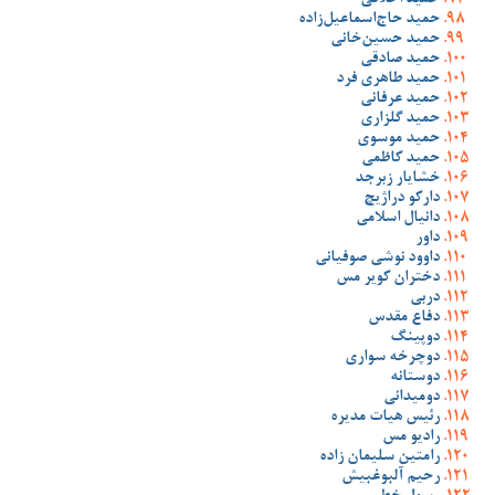
حمید اخلاقی
حمید حاج‌اسماعیل‌زاده
حمید حسین‌خانی
حمید صادقی
حمید طاهری فرد
حمید عرفانی
حمید گلزاری
حمید موسوی
حمید کاظمی
خشایار زبرجد
دارکو دراژیچ
دانیال اسلامی
داور
داوود نوشی صوفیانی
دختران کویر مس
دربی
دفاع مقدس
دوپینگ
دوچرخه سواری
دوستانه
دومیدانی
رئیس هیات مدیره
رادیو مس
رامتین سلیمان زاده
رحیم آلبوغبیش