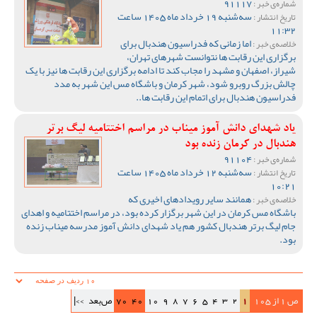
91117
شماره‌ی خبر :
سه‌شنبه 19 خرداد ماه 1405 ساعت
تاریخ انتشار :
11:32
اما زمانی که فدراسیون هندبال برای
خلاصه‌ی خبر :
برگزاری این رقابت ها نتوانست شهرهای تهران،
شیراز، اصفهان و مشهد را مجاب کند تا ادامه برگزاری این رقابت ها نیز با یک
چالش بزرگ روبرو شود، شهر کرمان و باشگاه مس این شهر به مدد
فدراسیون هندبال برای اتمام این رقابت ها..
یاد شهدای دانش آموز میناب در مراسم اختتامیه لیگ برتر
هندبال در کرمان زنده بود
91104
شماره‌ی خبر :
سه‌شنبه 12 خرداد ماه 1405 ساعت
تاریخ انتشار :
10:21
همانند سایر رویدادهای اخیری که
خلاصه‌ی خبر :
باشگاه مس کرمان در این شهر برگزار کرده بود، در مراسم اختتامیه و اهدای
جام لیگ برتر هندبال کشور هم یاد شهدای دانش آموز مدرسه میناب زنده
بود.
ص 1 از 105
1
2
3
4
5
6
7
8
9
10
40
70
ص‌بعد
>>|