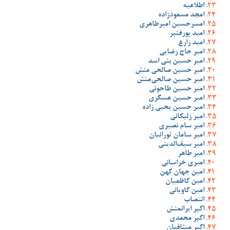
اطلاعیه
امجد مسعودزاده
امسرحسین امیرطاهری
امید پورقنبر
امید زارع
امیر حاج رضایی
امیر حسین بنی اسد
امیر حسین صالحی منش
امیر حسین صالحی‌منش
امیر حسین طاحونی
امیر حسین عسگری
امیر حسین یحیی زاده
امیر زلیکانی
امیر سام نصیری
امیر سامان تورانیان
امیر سیف‌الدینی
امیر طاهر
امیری خراسانی
امین جهان کهن
امین کاظمیان
امین کاویانی
انتصاب
اکبر ایرانمنش
اکبر محمدی
اکبر میثاقیان