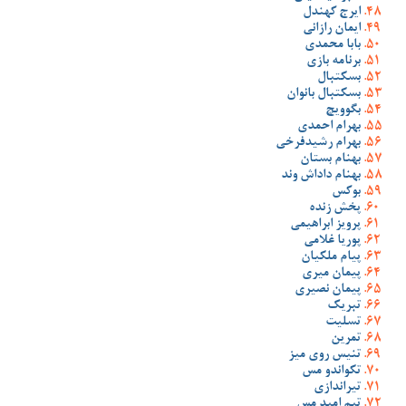
ایرج کهندل
ایمان رازانی
بابا محمدی
برنامه بازی
بسکتبال
بسکتبال بانوان
بگوویچ
بهرام احمدی
بهرام رشیدفرخی
بهنام بستان
بهنام داداش وند
بوکس
پخش زنده
پرویز ابراهیمی
پوریا غلامی
پیام ملکیان
پیمان میری
پیمان نصیری
تبریک
تسلیت
تمرین
تنیس روی میز
تکواندو مس
تیراندازی
تیم امید مس