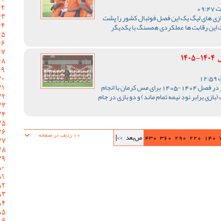
ازی های لیگ یک این فصل فوتبال کشور را پشت
 این رقابت ها عملکردی همسنگ با یکدیگر
14
رقابت های لیگ یک فوتبال کشور در فصل 1404-1405 برای مس کرمان با انجام
ی در دور برگشت (بازی برابر نود نیمه تمام ماند) و دو بازی در جام
140
220
290
360
430
ص‌بعد
>>|