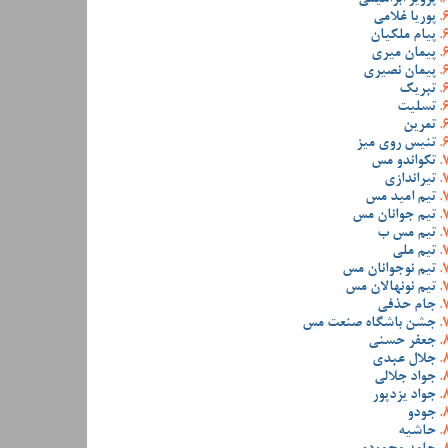
پوریا غلامی
پیام ملکیان
پیمان میری
پیمان نصیری
تبریک
تسلیت
تمرین
تنیس روی میز
تکواندو مس
تیراندازی
تیم امید مس
تیم جوانان مس
تیم مس ب
تیم ملی
تیم نوجوانان مس
تیم نونهالان مس
جام حذفی
جشن باشگاه صنعت مس
جعفر حسنی
جلال عبدی
جواد جلالی
جواد یزدپور
جودو
حاشیه