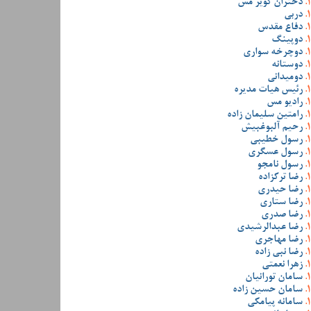
دختران کویر مس
دربی
دفاع مقدس
دوپینگ
دوچرخه سواری
دوستانه
دومیدانی
رئیس هیات مدیره
رادیو مس
رامتین سلیمان زاده
رحیم آلبوغبیش
رسول خطیبی
رسول عسگری
رسول نامجو
رضا ترکزاده
رضا حیدری
رضا ستاری
رضا صدری
رضا عبدالرشیدی
رضا مهاجری
رضا نبی زاده
زهرا نعمتی
سامان تورانیان
سامان حسین زاده
سامانه پیامکی