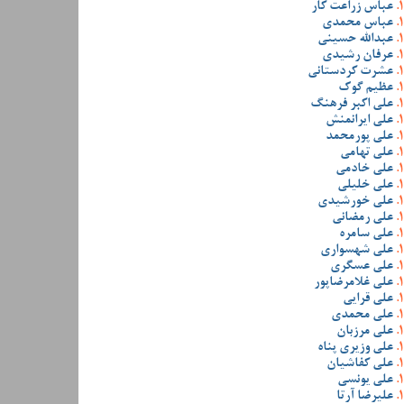
عباس زراعت کار
عباس محمدی
عبدالله حسینی
عرفان رشیدی
عشرت کردستانی
عظیم گوک
علی اکبر فرهنگ
علی ایرانمنش
علی پورمحمد
علی تهامی
علی خادمی
علی خلیلی
علی خورشیدی
علی رمضانی
علی سامره
علی شهسواری
علی عسگری
علی غلامرضاپور
علی قرایی
علی محمدی
علی مرزبان
علی وزیری پناه
علی کفاشیان
علی یونسی
علیرضا آرتا