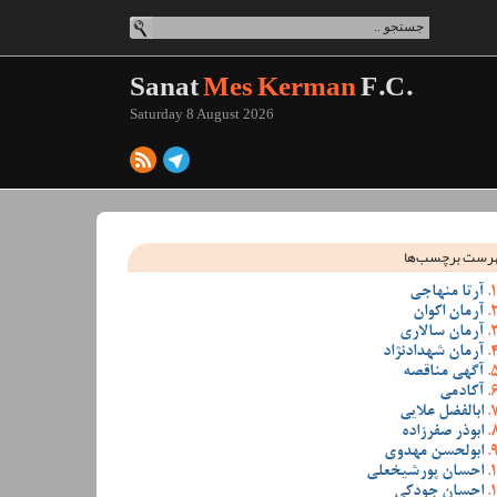
Sanat
Mes Kerman
F.C.
Saturday 8 August 2026
رست برچسب‌ها
آرتا منهاجی
آرمان اکوان
آرمان سالاری
آرمان شهدادنژاد
آگهی مناقصه
آکادمی
ابالفضل علایی
ابوذر صفرزاده
ابولحسن مهدوی
احسان پورشیخعلی
احسان جودکی