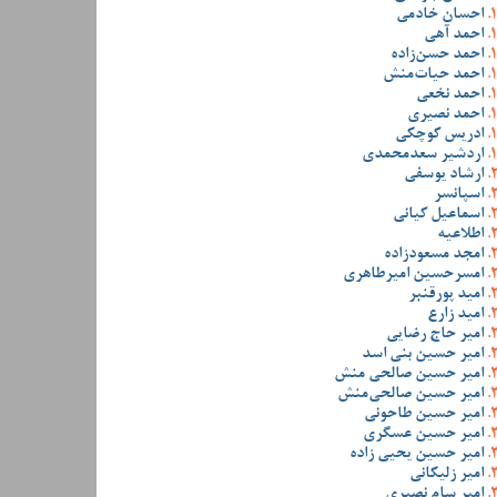
احسان خادمی
احمد آهی
احمد حسن‌زاده
احمد حیات‌منش
احمد نخعی
احمد نصیری
ادریس کوچکی
اردشیر سعدمحمدی
ارشاد یوسفی
اسپانسر
اسماعیل کیانی
اطلاعیه
امجد مسعودزاده
امسرحسین امیرطاهری
امید پورقنبر
امید زارع
امیر حاج رضایی
امیر حسین بنی اسد
امیر حسین صالحی منش
امیر حسین صالحی‌منش
امیر حسین طاحونی
امیر حسین عسگری
امیر حسین یحیی زاده
امیر زلیکانی
امیر سام نصیری