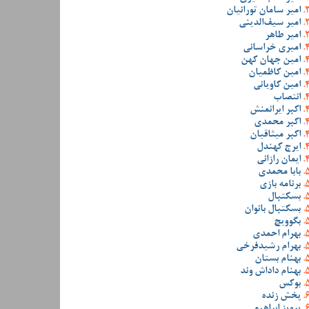
امیر سامان تورانیان
امیر سیف‌الدینی
امیر طاهر
امیری خراسانی
امین جهان کهن
امین کاظمیان
امین کاویانی
انتصاب
اکبر ایرانمنش
اکبر محمدی
اکبر میثاقیان
ایرج کهندل
ایمان رازانی
بابا محمدی
برنامه بازی
بسکتبال
بسکتبال بانوان
بگوویچ
بهرام احمدی
بهرام رشیدفرخی
بهنام بستان
بهنام داداش وند
بوکس
پخش زنده
پرویز ابراهیمی