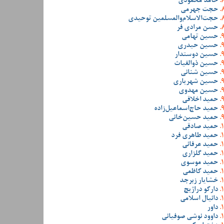
حامد محمودی
حجت جهرمی
حجت‌الاسلام‌والمسلمین توحیدی
حسن مرادی فر
حسین تهامی
حسین حیدری
حسین دوستدار
حسین ذوالغیاث
حسین شنانی
حسین شهریاری
حسین مهدوی
حمید اخلاقی
حمید حاج‌اسماعیل‌زاده
حمید حسین‌خانی
حمید صادقی
حمید طاهری فرد
حمید عرفانی
حمید گلزاری
حمید موسوی
حمید کاظمی
خشایار زبرجد
دارکو دراژیچ
دانیال اسلامی
داور
داوود نوشی صوفیانی