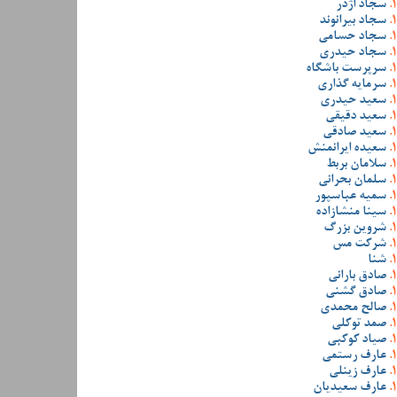
سجاد اژدر
سجاد بیرانوند
سجاد حسامی
سجاد حیدری
سرپرست باشگاه
سرمایه گذاری
سعید حیدری
سعید دقیقی
سعید صادقی
سعیده ایرانمنش
سلامان بربط
سلمان بحرانی
سمیه عباسپور
سینا منشازاده
شروین بزرگ
شرکت مس
شنا
صادق بارانی
صادق گشنی
صالح محمدی
صمد توکلی
صیاد کوکبی
عارف رستمی
عارف زینلی
عارف سعیدیان