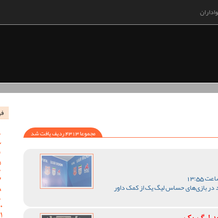
اداران
فه
مجموعا 4313 ردیف یافت شد
 در بازی‌های حساس لیگ یک از کمک داور