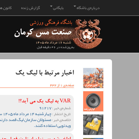
درباره‌ی باشگاه
بایگانی
گزارش زنده
کانون هو
شنبه 16 مرداد ماه 1405
به‌روزشده در 46 دقیقه قبل
اخبار مرتبط با لیگ یک
صفحه‌ی 1 از 432
VAR به لیگ یک می آید؟!
91217
شماره‌ی خبر :
چهارشنبه 14 مرداد ماه 1405 ساعت 13:55
تاریخ انتشار :
مسئولان سازمان لیگ قصد دارند
خلاصه‌ی خبر :
ویدئویی استفاده کنند.