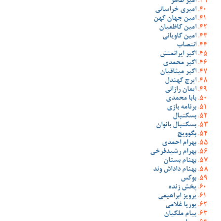
امیر طاهر
امیری خراسانی
امین جهان کهن
امین کاظمیان
امین کاویانی
انتصاب
اکبر ایرانمنش
اکبر محمدی
اکبر میثاقیان
ایرج کهندل
ایمان رازانی
بابا محمدی
برنامه بازی
بسکتبال
بسکتبال بانوان
بگوویچ
بهرام احمدی
بهرام رشیدفرخی
بهنام بستان
بهنام داداش وند
بوکس
پخش زنده
پرویز ابراهیمی
پوریا غلامی
پیام ملکیان