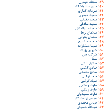
سجاد حیدری
سرپرست باشگاه
سرمایه گذاری
سعید حیدری
سعید دقیقی
سعید صادقی
سعیده ایرانمنش
سلامان بربط
سلمان بحرانی
سمیه عباسپور
سینا منشازاده
شروین بزرگ
شرکت مس
شنا
صادق بارانی
صادق گشنی
صالح محمدی
صمد توکلی
صیاد کوکبی
عارف رستمی
عارف زینلی
عارف سعیدیان
عباس زراعت کار
عباس محمدی
عبدالله حسینی