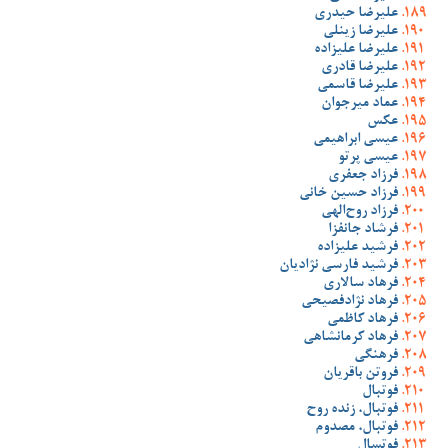
علیرضا حیدری
علیرضا زینلی
علیرضا علیزاده
علیرضا قادری
علیرضا قاسمی
عماد میرجوان
عکس
عیسی ابراهیمی
عیسی پرتو
فرزاد جعفری
فرزاد حسین خانی
فرزاد روح‌الهی
فرشاد جانفزا
فرشید علیزاده
فرشید فارسی نژادیان
فرهاد سالاری
فرهاد نژادفصیحی
فرهاد کاظمی
فرهاد کرمانشاهی
فرهنگی
فروتن باقریان
فوتبال
فوتبال، زنده روح
فوتبال، مصدوم
فوتسال