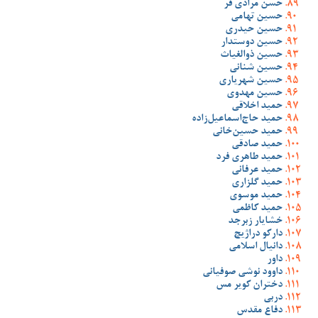
حسن مرادی فر
حسین تهامی
حسین حیدری
حسین دوستدار
حسین ذوالغیاث
حسین شنانی
حسین شهریاری
حسین مهدوی
حمید اخلاقی
حمید حاج‌اسماعیل‌زاده
حمید حسین‌خانی
حمید صادقی
حمید طاهری فرد
حمید عرفانی
حمید گلزاری
حمید موسوی
حمید کاظمی
خشایار زبرجد
دارکو دراژیچ
دانیال اسلامی
داور
داوود نوشی صوفیانی
دختران کویر مس
دربی
دفاع مقدس