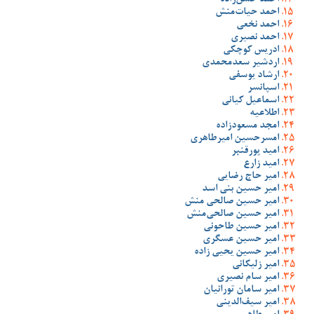
احمد حسن‌زاده
احمد حیات‌منش
احمد نخعی
احمد نصیری
ادریس کوچکی
اردشیر سعدمحمدی
ارشاد یوسفی
اسپانسر
اسماعیل کیانی
اطلاعیه
امجد مسعودزاده
امسرحسین امیرطاهری
امید پورقنبر
امید زارع
امیر حاج رضایی
امیر حسین بنی اسد
امیر حسین صالحی منش
امیر حسین صالحی‌منش
امیر حسین طاحونی
امیر حسین عسگری
امیر حسین یحیی زاده
امیر زلیکانی
امیر سام نصیری
امیر سامان تورانیان
امیر سیف‌الدینی