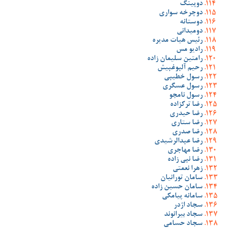
دوپینگ
دوچرخه سواری
دوستانه
دومیدانی
رئیس هیات مدیره
رادیو مس
رامتین سلیمان زاده
رحیم آلبوغبیش
رسول خطیبی
رسول عسگری
رسول نامجو
رضا ترکزاده
رضا حیدری
رضا ستاری
رضا صدری
رضا عبدالرشیدی
رضا مهاجری
رضا نبی زاده
زهرا نعمتی
سامان تورانیان
سامان حسین زاده
سامانه پیامکی
سجاد اژدر
سجاد بیرانوند
سجاد حسامی