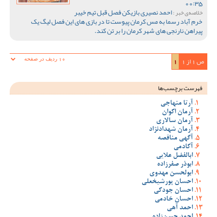
00:35
احمد نصیری بازیکن فصل قبل تیم خیبر
خلاصه‌ی خبر :
خرم آباد رسما به مس کرمان پیوست تا در بازی های این فصل لیگ یک
پیراهن نارنجی های شهر کرمان را بر تن کند.
ص 1 از 1
1
فهرست برچسب‌ها
آرتا منهاجی
آرمان اکوان
آرمان سالاری
آرمان شهدادنژاد
آگهی مناقصه
آکادمی
ابالفضل علایی
ابوذر صفرزاده
ابولحسن مهدوی
احسان پورشیخعلی
احسان جودکی
احسان خادمی
احمد آهی