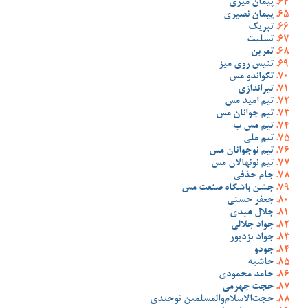
پیمان میری
پیمان نصیری
تبریک
تسلیت
تمرین
تنیس روی میز
تکواندو مس
تیراندازی
تیم امید مس
تیم جوانان مس
تیم مس ب
تیم ملی
تیم نوجوانان مس
تیم نونهالان مس
جام حذفی
جشن باشگاه صنعت مس
جعفر حسنی
جلال عبدی
جواد جلالی
جواد یزدپور
جودو
حاشیه
حامد محمودی
حجت جهرمی
حجت‌الاسلام‌والمسلمین توحیدی