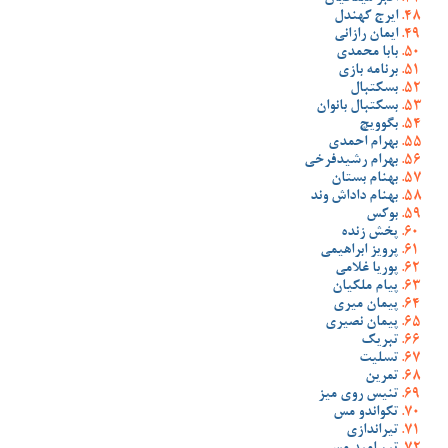
ایرج کهندل
ایمان رازانی
بابا محمدی
برنامه بازی
بسکتبال
بسکتبال بانوان
بگوویچ
بهرام احمدی
بهرام رشیدفرخی
بهنام بستان
بهنام داداش وند
بوکس
پخش زنده
پرویز ابراهیمی
پوریا غلامی
پیام ملکیان
پیمان میری
پیمان نصیری
تبریک
تسلیت
تمرین
تنیس روی میز
تکواندو مس
تیراندازی