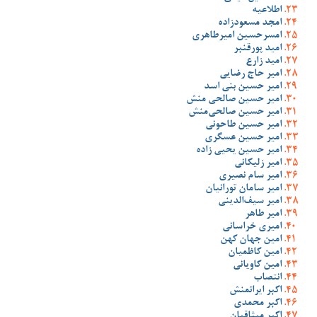
اطلاعیه
امجد مسعودزاده
امسرحسین امیرطاهری
امید پورقنبر
امید زارع
امیر حاج رضایی
امیر حسین بنی اسد
امیر حسین صالحی منش
امیر حسین صالحی‌منش
امیر حسین طاحونی
امیر حسین عسگری
امیر حسین یحیی زاده
امیر زلیکانی
امیر سام نصیری
امیر سامان تورانیان
امیر سیف‌الدینی
امیر طاهر
امیری خراسانی
امین جهان کهن
امین کاظمیان
امین کاویانی
انتصاب
اکبر ایرانمنش
اکبر محمدی
اکبر میثاقیان