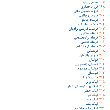
عیسی پرتو
فرزاد جعفری
فرزاد حسین خانی
فرزاد روح‌الهی
فرشاد جانفزا
فرشید علیزاده
فرشید فارسی نژادیان
فرهاد سالاری
فرهاد نژادفصیحی
فرهاد کاظمی
فرهاد کرمانشاهی
فرهنگی
فروتن باقریان
فوتبال
فوتبال، زنده روح
فوتبال، مصدوم
فوتسال
قاسم شهبا
لیگ برتر
لیگ برتر فوتسال بانوان
لیگ چهار
لیگ دو
لیگ سه
لیگ یک
لیگ یک، حاشیه