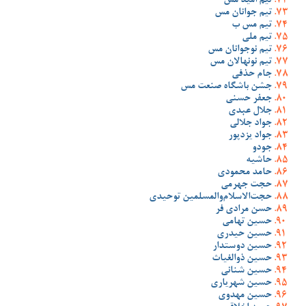
تیم امید مس
تیم جوانان مس
تیم مس ب
تیم ملی
تیم نوجوانان مس
تیم نونهالان مس
جام حذفی
جشن باشگاه صنعت مس
جعفر حسنی
جلال عبدی
جواد جلالی
جواد یزدپور
جودو
حاشیه
حامد محمودی
حجت جهرمی
حجت‌الاسلام‌والمسلمین توحیدی
حسن مرادی فر
حسین تهامی
حسین حیدری
حسین دوستدار
حسین ذوالغیاث
حسین شنانی
حسین شهریاری
حسین مهدوی