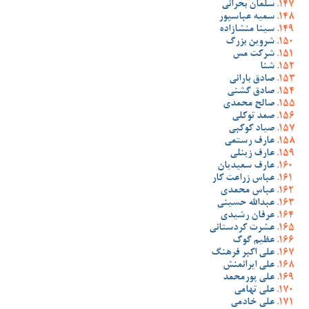
سلمان بحرانی
سمیه عباسپور
سینا منشازاده
شروین بزرگ
شرکت مس
شنا
صادق بارانی
صادق گشنی
صالح محمدی
صمد توکلی
صیاد کوکبی
عارف رستمی
عارف زینلی
عارف سعیدیان
عباس زراعت کار
عباس محمدی
عبدالله حسینی
عرفان رشیدی
عشرت کردستانی
عظیم گوک
علی اکبر فرهنگ
علی ایرانمنش
علی پورمحمد
علی تهامی
علی خادمی