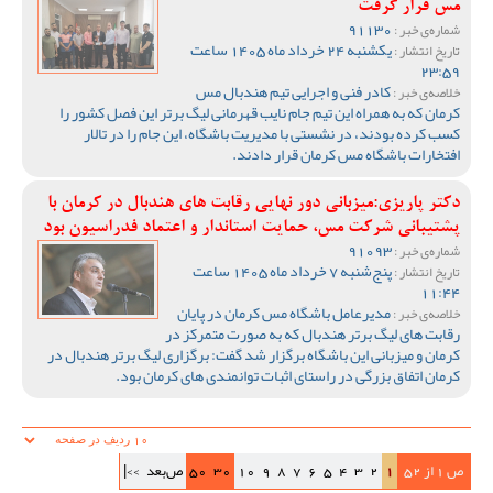
مس قرار گرفت
91130
شماره‌ی خبر :
یکشنبه 24 خرداد ماه 1405 ساعت
تاریخ انتشار :
23:59
کادر فنی و اجرایی تیم هندبال مس
خلاصه‌ی خبر :
کرمان که به همراه این تیم جام نایب قهرمانی لیگ برتر این فصل کشور را
کسب کرده بودند، در نشستی با مدیریت باشگاه، این جام را در تالار
افتخارات باشگاه مس کرمان قرار دادند.
دکتر پاریزی:میزبانی دور نهایی رقابت های هندبال در کرمان با
پشتیبانی شرکت مس، حمایت استاندار و اعتماد فدراسیون بود
91093
شماره‌ی خبر :
پنج‌شنبه 7 خرداد ماه 1405 ساعت
تاریخ انتشار :
11:44
مدیرعامل باشگاه مس کرمان در پایان
خلاصه‌ی خبر :
رقابت های لیگ برتر هندبال که به صورت متمرکز در
کرمان و میزبانی این باشگاه برگزار شد گفت: برگزاری لیگ برتر هندبال در
کرمان اتفاق بزرگی در راستای اثبات توانمندی های کرمان بود.
ص 1 از 52
1
2
3
4
5
6
7
8
9
10
30
50
ص‌بعد
>>|