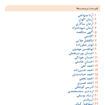
فهرست برچسب‌ها
آرتا منهاجی
آرمان اکوان
آرمان سالاری
آرمان شهدادنژاد
آگهی مناقصه
آکادمی
ابالفضل علایی
ابوذر صفرزاده
ابولحسن مهدوی
احسان پورشیخعلی
احسان جودکی
احسان خادمی
احمد آهی
احمد حسن‌زاده
احمد حیات‌منش
احمد نخعی
احمد نصیری
ادریس کوچکی
اردشیر سعدمحمدی
ارشاد یوسفی
اسپانسر
اسماعیل کیانی