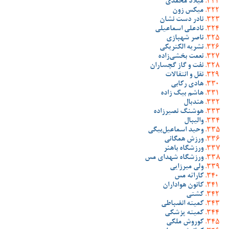
میلاد محمدی
میکس زون
نادر دست نشان
نادعلی اسماعیلی
ناصر شهبازی
نشریه الکتریکی
نعمت بخشی‌زاده
نفت و گاز گچساران
نقل و انتقالات
هادی رکابی
هاشم بیگ زاده
هندبال
هوشنگ نصیرزاده
والیبال
وحید اسماعیل‌بیگی
ورزش همگانی
ورزشگاه باهنر
ورزشگاه شهدای مس
ولی میرزایی
کاراته مس
کانون هواداران
کشتی
کمیته انضباطی
کمیته پزشکی
کوروش ملکی