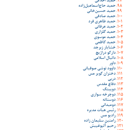
حمید اخلاقی
حمید حاج‌اسماعیل‌زاده
حمید حسین‌خانی
حمید صادقی
حمید طاهری فرد
حمید عرفانی
حمید گلزاری
حمید موسوی
حمید کاظمی
خشایار زبرجد
دارکو دراژیچ
دانیال اسلامی
داور
داوود نوشی صوفیانی
دختران کویر مس
دربی
دفاع مقدس
دوپینگ
دوچرخه سواری
دوستانه
دومیدانی
رئیس هیات مدیره
رادیو مس
رامتین سلیمان زاده
رحیم آلبوغبیش