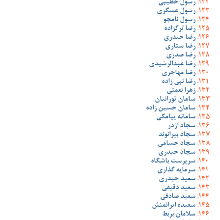
رسول خطیبی
رسول عسگری
رسول نامجو
رضا ترکزاده
رضا حیدری
رضا ستاری
رضا صدری
رضا عبدالرشیدی
رضا مهاجری
رضا نبی زاده
زهرا نعمتی
سامان تورانیان
سامان حسین زاده
سامانه پیامکی
سجاد اژدر
سجاد بیرانوند
سجاد حسامی
سجاد حیدری
سرپرست باشگاه
سرمایه گذاری
سعید حیدری
سعید دقیقی
سعید صادقی
سعیده ایرانمنش
سلامان بربط