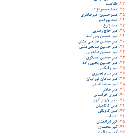
اطلاعیه
امجد مسعودزاده
امسرحسین امیرطاهری
امید پورقنبر
امید زارع
امیر حاج رضایی
امیر حسین بنی اسد
امیر حسین صالحی منش
امیر حسین صالحی‌منش
امیر حسین طاحونی
امیر حسین عسگری
امیر حسین یحیی زاده
امیر زلیکانی
امیر سام نصیری
امیر سامان تورانیان
امیر سیف‌الدینی
امیر طاهر
امیری خراسانی
امین جهان کهن
امین کاظمیان
امین کاویانی
انتصاب
اکبر ایرانمنش
اکبر محمدی
اکبر میثاقیان