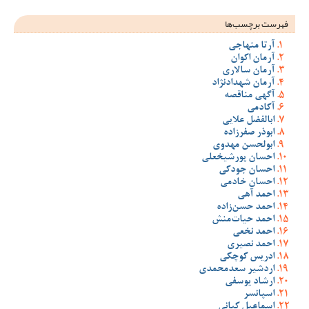
فهرست برچسب‌ها
آرتا منهاجی
آرمان اکوان
آرمان سالاری
آرمان شهدادنژاد
آگهی مناقصه
آکادمی
ابالفضل علایی
ابوذر صفرزاده
ابولحسن مهدوی
احسان پورشیخعلی
احسان جودکی
احسان خادمی
احمد آهی
احمد حسن‌زاده
احمد حیات‌منش
احمد نخعی
احمد نصیری
ادریس کوچکی
اردشیر سعدمحمدی
ارشاد یوسفی
اسپانسر
اسماعیل کیانی