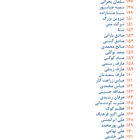
سلمان بحرانی
سمیه عباسپور
سینا منشازاده
شروین بزرگ
شرکت مس
شنا
صادق بارانی
صادق گشنی
صالح محمدی
صمد توکلی
صیاد کوکبی
عارف رستمی
عارف زینلی
عارف سعیدیان
عباس زراعت کار
عباس محمدی
عبدالله حسینی
عرفان رشیدی
عشرت کردستانی
عظیم گوک
علی اکبر فرهنگ
علی ایرانمنش
علی پورمحمد
علی تهامی
علی خادمی