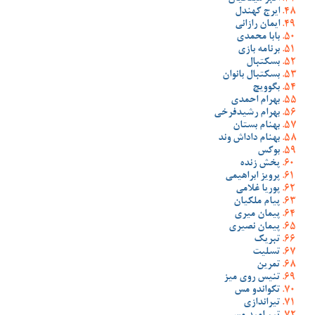
ایرج کهندل
ایمان رازانی
بابا محمدی
برنامه بازی
بسکتبال
بسکتبال بانوان
بگوویچ
بهرام احمدی
بهرام رشیدفرخی
بهنام بستان
بهنام داداش وند
بوکس
پخش زنده
پرویز ابراهیمی
پوریا غلامی
پیام ملکیان
پیمان میری
پیمان نصیری
تبریک
تسلیت
تمرین
تنیس روی میز
تکواندو مس
تیراندازی