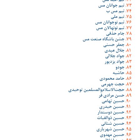
تیم امید مس
تیم جوانان مس
تیم مس ب
تیم ملی
تیم نوجوانان مس
تیم نونهالان مس
جام حذفی
جشن باشگاه صنعت مس
جعفر حسنی
جلال عبدی
جواد جلالی
جواد یزدپور
جودو
حاشیه
حامد محمودی
حجت جهرمی
حجت‌الاسلام‌والمسلمین توحیدی
حسن مرادی فر
حسین تهامی
حسین حیدری
حسین دوستدار
حسین ذوالغیاث
حسین شنانی
حسین شهریاری
حسین مهدوی