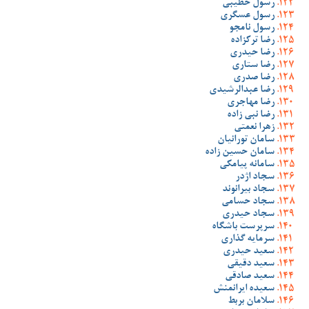
رسول خطیبی
رسول عسگری
رسول نامجو
رضا ترکزاده
رضا حیدری
رضا ستاری
رضا صدری
رضا عبدالرشیدی
رضا مهاجری
رضا نبی زاده
زهرا نعمتی
سامان تورانیان
سامان حسین زاده
سامانه پیامکی
سجاد اژدر
سجاد بیرانوند
سجاد حسامی
سجاد حیدری
سرپرست باشگاه
سرمایه گذاری
سعید حیدری
سعید دقیقی
سعید صادقی
سعیده ایرانمنش
سلامان بربط