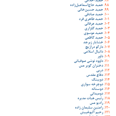
حمید اخلاقی
حمید حاج‌اسماعیل‌زاده
حمید حسین‌خانی
حمید صادقی
حمید طاهری فرد
حمید عرفانی
حمید گلزاری
حمید موسوی
حمید کاظمی
خشایار زبرجد
دارکو دراژیچ
دانیال اسلامی
داور
داوود نوشی صوفیانی
دختران کویر مس
دربی
دفاع مقدس
دوپینگ
دوچرخه سواری
دوستانه
دومیدانی
رئیس هیات مدیره
رادیو مس
رامتین سلیمان زاده
رحیم آلبوغبیش