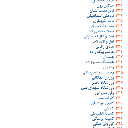
میلاد محمدی
میکس زون
نادر دست نشان
نادعلی اسماعیلی
ناصر شهبازی
نشریه الکتریکی
نعمت بخشی‌زاده
نفت و گاز گچساران
نقل و انتقالات
هادی رکابی
هاشم بیگ زاده
هندبال
هوشنگ نصیرزاده
والیبال
وحید اسماعیل‌بیگی
ورزش همگانی
ورزشگاه باهنر
ورزشگاه شهدای مس
ولی میرزایی
کاراته مس
کانون هواداران
کشتی
کمیته انضباطی
کمیته پزشکی
کوروش ملکی