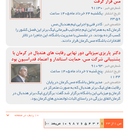
مس قرار گرفت
91130
شماره‌ی خبر :
یکشنبه 24 خرداد ماه 1405 ساعت
تاریخ انتشار :
23:59
کادر فنی و اجرایی تیم هندبال مس
خلاصه‌ی خبر :
کرمان که به همراه این تیم جام نایب قهرمانی لیگ برتر این فصل کشور را
کسب کرده بودند، در نشستی با مدیریت باشگاه، این جام را در تالار
افتخارات باشگاه مس کرمان قرار دادند.
دکتر پاریزی:میزبانی دور نهایی رقابت های هندبال در کرمان با
پشتیبانی شرکت مس، حمایت استاندار و اعتماد فدراسیون بود
91093
شماره‌ی خبر :
پنج‌شنبه 7 خرداد ماه 1405 ساعت
تاریخ انتشار :
11:44
مدیرعامل باشگاه مس کرمان در پایان
خلاصه‌ی خبر :
رقابت های لیگ برتر هندبال که به صورت متمرکز در
کرمان و میزبانی این باشگاه برگزار شد گفت: برگزاری لیگ برتر هندبال در
کرمان اتفاق بزرگی در راستای اثبات توانمندی های کرمان بود.
ص 1 از 23
1
2
3
4
5
6
7
8
9
10
ص‌بعد
>>|