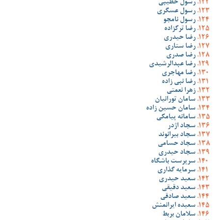
رسول خطیبی
رسول عسگری
رسول نامجو
رضا ترکزاده
رضا حیدری
رضا ستاری
رضا صدری
رضا عبدالرشیدی
رضا مهاجری
رضا نبی زاده
زهرا نعمتی
سامان تورانیان
سامان حسین زاده
سامانه پیامکی
سجاد اژدر
سجاد بیرانوند
سجاد حسامی
سجاد حیدری
سرپرست باشگاه
سرمایه گذاری
سعید حیدری
سعید دقیقی
سعید صادقی
سعیده ایرانمنش
سلامان بربط