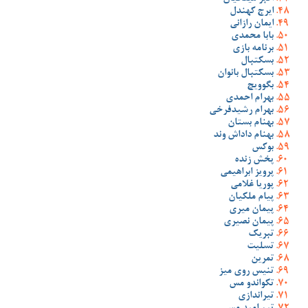
ایرج کهندل
ایمان رازانی
بابا محمدی
برنامه بازی
بسکتبال
بسکتبال بانوان
بگوویچ
بهرام احمدی
بهرام رشیدفرخی
بهنام بستان
بهنام داداش وند
بوکس
پخش زنده
پرویز ابراهیمی
پوریا غلامی
پیام ملکیان
پیمان میری
پیمان نصیری
تبریک
تسلیت
تمرین
تنیس روی میز
تکواندو مس
تیراندازی