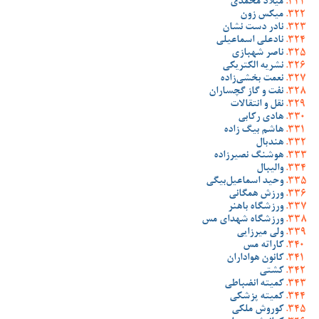
میلاد محمدی
میکس زون
نادر دست نشان
نادعلی اسماعیلی
ناصر شهبازی
نشریه الکتریکی
نعمت بخشی‌زاده
نفت و گاز گچساران
نقل و انتقالات
هادی رکابی
هاشم بیگ زاده
هندبال
هوشنگ نصیرزاده
والیبال
وحید اسماعیل‌بیگی
ورزش همگانی
ورزشگاه باهنر
ورزشگاه شهدای مس
ولی میرزایی
کاراته مس
کانون هواداران
کشتی
کمیته انضباطی
کمیته پزشکی
کوروش ملکی