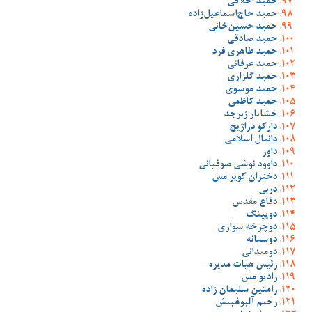
حمید اخلاقی
حمید حاج‌اسماعیل‌زاده
حمید حسین‌خانی
حمید صادقی
حمید طاهری فرد
حمید عرفانی
حمید گلزاری
حمید موسوی
حمید کاظمی
خشایار زبرجد
دارکو دراژیچ
دانیال اسلامی
داور
داوود نوشی صوفیانی
دختران کویر مس
دربی
دفاع مقدس
دوپینگ
دوچرخه سواری
دوستانه
دومیدانی
رئیس هیات مدیره
رادیو مس
رامتین سلیمان زاده
رحیم آلبوغبیش