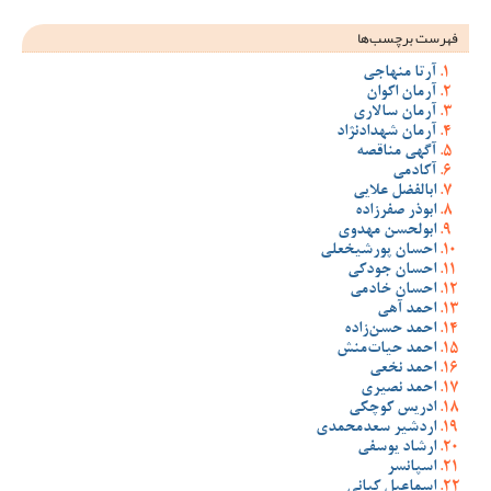
فهرست برچسب‌ها
آرتا منهاجی
آرمان اکوان
آرمان سالاری
آرمان شهدادنژاد
آگهی مناقصه
آکادمی
ابالفضل علایی
ابوذر صفرزاده
ابولحسن مهدوی
احسان پورشیخعلی
احسان جودکی
احسان خادمی
احمد آهی
احمد حسن‌زاده
احمد حیات‌منش
احمد نخعی
احمد نصیری
ادریس کوچکی
اردشیر سعدمحمدی
ارشاد یوسفی
اسپانسر
اسماعیل کیانی