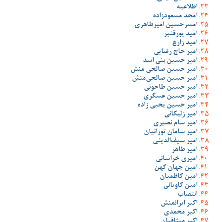
اطلاعیه
امجد مسعودزاده
امسرحسین امیرطاهری
امید پورقنبر
امید زارع
امیر حاج رضایی
امیر حسین بنی اسد
امیر حسین صالحی منش
امیر حسین صالحی‌منش
امیر حسین طاحونی
امیر حسین عسگری
امیر حسین یحیی زاده
امیر زلیکانی
امیر سام نصیری
امیر سامان تورانیان
امیر سیف‌الدینی
امیر طاهر
امیری خراسانی
امین جهان کهن
امین کاظمیان
امین کاویانی
انتصاب
اکبر ایرانمنش
اکبر محمدی
اکبر میثاقیان