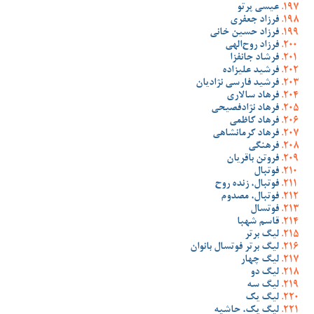
عیسی پرتو
فرزاد جعفری
فرزاد حسین خانی
فرزاد روح‌الهی
فرشاد جانفزا
فرشید علیزاده
فرشید فارسی نژادیان
فرهاد سالاری
فرهاد نژادفصیحی
فرهاد کاظمی
فرهاد کرمانشاهی
فرهنگی
فروتن باقریان
فوتبال
فوتبال، زنده روح
فوتبال، مصدوم
فوتسال
قاسم شهبا
لیگ برتر
لیگ برتر فوتسال بانوان
لیگ چهار
لیگ دو
لیگ سه
لیگ یک
لیگ یک، حاشیه