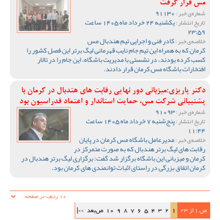
مس قرار گرفت
91130
شماره‌ی خبر :
یکشنبه 24 خرداد ماه 1405 ساعت
تاریخ انتشار :
23:59
کادر فنی و اجرایی تیم هندبال مس
خلاصه‌ی خبر :
کرمان که به همراه این تیم جام نایب قهرمانی لیگ برتر این فصل کشور را
کسب کرده بودند، در نشستی با مدیریت باشگاه، این جام را در تالار
افتخارات باشگاه مس کرمان قرار دادند.
دکتر پاریزی:میزبانی دور نهایی رقابت های هندبال در کرمان با
پشتیبانی شرکت مس، حمایت استاندار و اعتماد فدراسیون بود
91093
شماره‌ی خبر :
پنج‌شنبه 7 خرداد ماه 1405 ساعت
تاریخ انتشار :
11:44
مدیرعامل باشگاه مس کرمان در پایان
خلاصه‌ی خبر :
رقابت های لیگ برتر هندبال که به صورت متمرکز در
کرمان و میزبانی این باشگاه برگزار شد گفت: برگزاری لیگ برتر هندبال در
کرمان اتفاق بزرگی در راستای اثبات توانمندی های کرمان بود.
ص 1 از 23
1
2
3
4
5
6
7
8
9
10
ص‌بعد
>>|