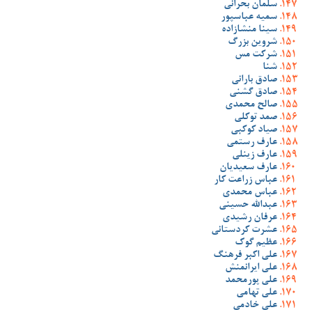
سلمان بحرانی
سمیه عباسپور
سینا منشازاده
شروین بزرگ
شرکت مس
شنا
صادق بارانی
صادق گشنی
صالح محمدی
صمد توکلی
صیاد کوکبی
عارف رستمی
عارف زینلی
عارف سعیدیان
عباس زراعت کار
عباس محمدی
عبدالله حسینی
عرفان رشیدی
عشرت کردستانی
عظیم گوک
علی اکبر فرهنگ
علی ایرانمنش
علی پورمحمد
علی تهامی
علی خادمی