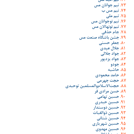
تیم امید مس
تیم جوانان مس
تیم مس ب
تیم ملی
تیم نوجوانان مس
تیم نونهالان مس
جام حذفی
جشن باشگاه صنعت مس
جعفر حسنی
جلال عبدی
جواد جلالی
جواد یزدپور
جودو
حاشیه
حامد محمودی
حجت جهرمی
حجت‌الاسلام‌والمسلمین توحیدی
حسن مرادی فر
حسین تهامی
حسین حیدری
حسین دوستدار
حسین ذوالغیاث
حسین شنانی
حسین شهریاری
حسین مهدوی