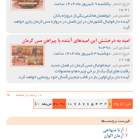
یکشنبه 9 شهریور ماه 1404 ساعت
تاریخ انتشار :
16:21
ابولفضل هاشمی یکی از دروزاه بانان
خلاصه‌ی خبر :
آینده دار فوتبال کشورمان در این فصل در دروازه مس کرمان بازی خواهد
کرد.
امید به درخشش این امیدهای آینده با پیراهن مس کرمان
90398
شماره‌ی خبر :
دوشنبه 3 شهریور ماه 1404 ساعت
تاریخ انتشار :
11:05
تیم فوتبال مس کرمان در فصل جدید
خلاصه‌ی خبر :
رقابت های لیگ یک از برخی چهره ها و محصولات
آینده دار برای اولین بار در قالب تیم بزرگسال خود رونمایی خواهد کرد.
ص 1 از 45
1
2
3
4
5
6
7
8
9
10
20
40
ص‌بعد
>>|
فهرست برچسب‌ها
آرتا منهاجی
آرمان اکوان