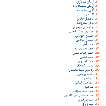
آرمان سالاری
آرمان شهدادنژاد
آگهی مناقصه
آکادمی
ابالفضل علایی
ابوذر صفرزاده
ابولحسن مهدوی
احسان پورشیخعلی
احسان جودکی
احسان خادمی
احمد آهی
احمد حسن‌زاده
احمد حیات‌منش
احمد نخعی
احمد نصیری
ادریس کوچکی
اردشیر سعدمحمدی
ارشاد یوسفی
اسپانسر
اسماعیل کیانی
اطلاعیه
امجد مسعودزاده
امسرحسین امیرطاهری
امید پورقنبر
امید زارع