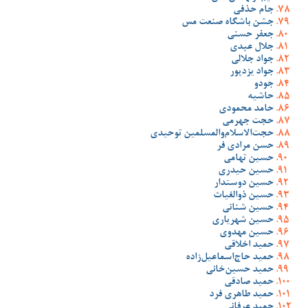
جام حذفی
جشن باشگاه صنعت مس
جعفر حسنی
جلال عبدی
جواد جلالی
جواد یزدپور
جودو
حاشیه
حامد محمودی
حجت جهرمی
حجت‌الاسلام‌والمسلمین توحیدی
حسن مرادی فر
حسین تهامی
حسین حیدری
حسین دوستدار
حسین ذوالغیاث
حسین شنانی
حسین شهریاری
حسین مهدوی
حمید اخلاقی
حمید حاج‌اسماعیل‌زاده
حمید حسین‌خانی
حمید صادقی
حمید طاهری فرد
حمید عرفانی