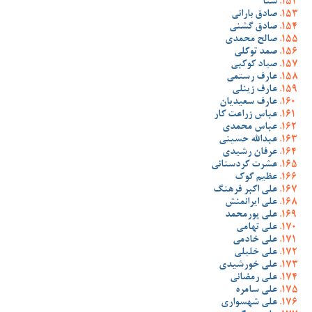
شنا
صادق بارانی
صادق گشنی
صالح محمدی
صمد توکلی
صیاد کوکبی
عارف رستمی
عارف زینلی
عارف سعیدیان
عباس زراعت کار
عباس محمدی
عبدالله حسینی
عرفان رشیدی
عشرت کردستانی
عظیم گوک
علی اکبر فرهنگ
علی ایرانمنش
علی پورمحمد
علی تهامی
علی خادمی
علی خلیلی
علی خورشیدی
علی رمضانی
علی سامره
علی شهسواری