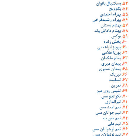
بسکتبال بانوان
بگوویچ
بهرام احمدی
بهرام رشیدفرخی
بهنام بستان
بهنام داداش وند
بوکس
پخش زنده
پرویز ابراهیمی
پوریا غلامی
پیام ملکیان
پیمان میری
پیمان نصیری
تبریک
تسلیت
تمرین
تنیس روی میز
تکواندو مس
تیراندازی
تیم امید مس
تیم جوانان مس
تیم مس ب
تیم ملی
تیم نوجوانان مس
تیم نونهالان مس