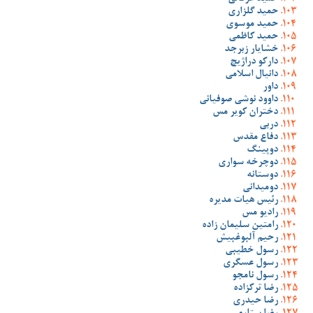
حمید گلزاری
حمید موسوی
حمید کاظمی
خشایار زبرجد
دارکو دراژیچ
دانیال اسلامی
داور
داوود نوشی صوفیانی
دختران کویر مس
دربی
دفاع مقدس
دوپینگ
دوچرخه سواری
دوستانه
دومیدانی
رئیس هیات مدیره
رادیو مس
رامتین سلیمان زاده
رحیم آلبوغبیش
رسول خطیبی
رسول عسگری
رسول نامجو
رضا ترکزاده
رضا حیدری