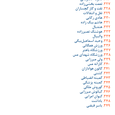
نعمت بخشی‌زاده
نفت و گاز گچساران
نقل و انتقالات
هادی رکابی
هاشم بیگ زاده
هندبال
هوشنگ نصیرزاده
والیبال
وحید اسماعیل‌بیگی
ورزش همگانی
ورزشگاه باهنر
ورزشگاه شهدای مس
ولی میرزایی
کاراته مس
کانون هواداران
کشتی
کمیته انضباطی
کمیته پزشکی
کوروش ملکی
کیانوش میرزایی
کیوان امرایی
یاداشت
یاسر فیضی