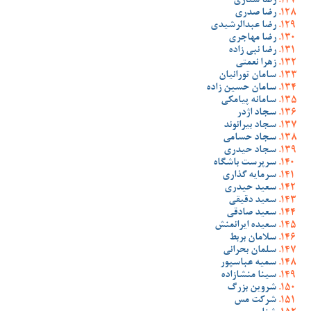
رضا ستاری
رضا صدری
رضا عبدالرشیدی
رضا مهاجری
رضا نبی زاده
زهرا نعمتی
سامان تورانیان
سامان حسین زاده
سامانه پیامکی
سجاد اژدر
سجاد بیرانوند
سجاد حسامی
سجاد حیدری
سرپرست باشگاه
سرمایه گذاری
سعید حیدری
سعید دقیقی
سعید صادقی
سعیده ایرانمنش
سلامان بربط
سلمان بحرانی
سمیه عباسپور
سینا منشازاده
شروین بزرگ
شرکت مس