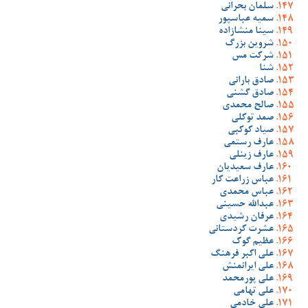
سلمان بحرانی
سمیه عباسپور
سینا منشازاده
شروین بزرگ
شرکت مس
شنا
صادق بارانی
صادق گشنی
صالح محمدی
صمد توکلی
صیاد کوکبی
عارف رستمی
عارف زینلی
عارف سعیدیان
عباس زراعت کار
عباس محمدی
عبدالله حسینی
عرفان رشیدی
عشرت کردستانی
عظیم گوک
علی اکبر فرهنگ
علی ایرانمنش
علی پورمحمد
علی تهامی
علی خادمی