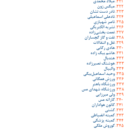
میلاد محمدی
میکس زون
نادر دست نشان
نادعلی اسماعیلی
ناصر شهبازی
نشریه الکتریکی
نعمت بخشی‌زاده
نفت و گاز گچساران
نقل و انتقالات
هادی رکابی
هاشم بیگ زاده
هندبال
هوشنگ نصیرزاده
والیبال
وحید اسماعیل‌بیگی
ورزش همگانی
ورزشگاه باهنر
ورزشگاه شهدای مس
ولی میرزایی
کاراته مس
کانون هواداران
کشتی
کمیته انضباطی
کمیته پزشکی
کوروش ملکی