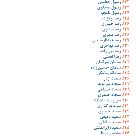
رسول خطیبی
رسول عسگری
رسول نامجو
رضا ترکزاده
رضا حیدری
رضا ستاری
رضا صدری
رضا عبدالرشیدی
رضا مهاجری
رضا نبی زاده
زهرا نعمتی
سامان تورانیان
سامان حسین زاده
سامانه پیامکی
سجاد اژدر
سجاد بیرانوند
سجاد حسامی
سجاد حیدری
سرپرست باشگاه
سرمایه گذاری
سعید حیدری
سعید دقیقی
سعید صادقی
سعیده ایرانمنش
سلامان بربط