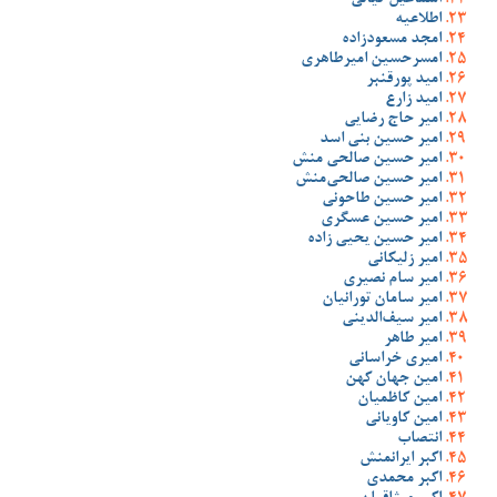
اسماعیل کیانی
اطلاعیه
امجد مسعودزاده
امسرحسین امیرطاهری
امید پورقنبر
امید زارع
امیر حاج رضایی
امیر حسین بنی اسد
امیر حسین صالحی منش
امیر حسین صالحی‌منش
امیر حسین طاحونی
امیر حسین عسگری
امیر حسین یحیی زاده
امیر زلیکانی
امیر سام نصیری
امیر سامان تورانیان
امیر سیف‌الدینی
امیر طاهر
امیری خراسانی
امین جهان کهن
امین کاظمیان
امین کاویانی
انتصاب
اکبر ایرانمنش
اکبر محمدی