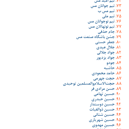
تیم امید مس
تیم جوانان مس
تیم مس ب
تیم ملی
تیم نوجوانان مس
تیم نونهالان مس
جام حذفی
جشن باشگاه صنعت مس
جعفر حسنی
جلال عبدی
جواد جلالی
جواد یزدپور
جودو
حاشیه
حامد محمودی
حجت جهرمی
حجت‌الاسلام‌والمسلمین توحیدی
حسن مرادی فر
حسین تهامی
حسین حیدری
حسین دوستدار
حسین ذوالغیاث
حسین شنانی
حسین شهریاری
حسین مهدوی