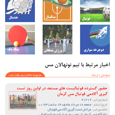
اخبار مرتبط با تیم نونهالان مس
صفحه‌ی 1 از 35
مجموعا 348 ردیف یافت شد
حضور گسترده فوتبالیست های مستعد در اولین روز تست
گیری آکادمی فوتبال مس کرمان
91219
شماره‌ی خبر :
جمعه 16 مرداد ماه 1405 ساعت 00:23
تاریخ انتشار :
مراحل تست گیری آکادمی فوتبال
خلاصه‌ی خبر :
باشگاه مس کرمان از عصر روز چهارشنبه با استقبال