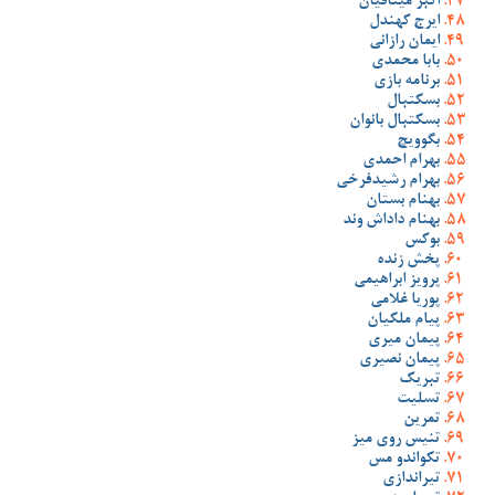
اکبر میثاقیان
ایرج کهندل
ایمان رازانی
بابا محمدی
برنامه بازی
بسکتبال
بسکتبال بانوان
بگوویچ
بهرام احمدی
بهرام رشیدفرخی
بهنام بستان
بهنام داداش وند
بوکس
پخش زنده
پرویز ابراهیمی
پوریا غلامی
پیام ملکیان
پیمان میری
پیمان نصیری
تبریک
تسلیت
تمرین
تنیس روی میز
تکواندو مس
تیراندازی