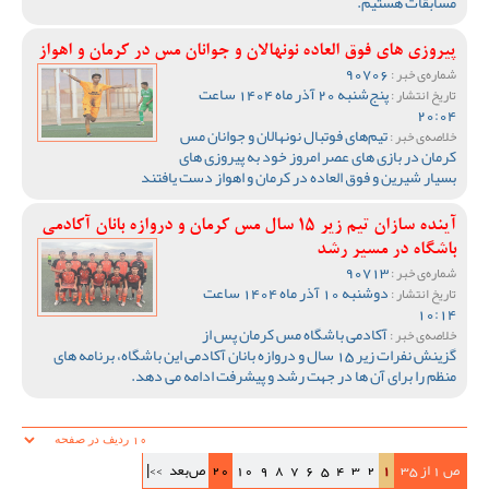
مسابقات هستیم.
پیروزی های فوق العاده نونهالان و جوانان مس در کرمان و اهواز
90706
شماره‌ی خبر :
پنج‌شنبه 20 آذر ماه 1404 ساعت
تاریخ انتشار :
20:04
تیم‌های فوتبال نونهالان و جوانان مس
خلاصه‌ی خبر :
کرمان در بازی های عصر امروز خود به پیروزی های
بسیار شیرین و فوق العاده در کرمان و اهواز دست یافتند
آینده سازان تیم زیر 15 سال مس کرمان و دروازه بانان آکادمی
باشگاه در مسیر رشد
90713
شماره‌ی خبر :
دوشنبه 10 آذر ماه 1404 ساعت
تاریخ انتشار :
10:14
آکادمی باشگاه مس کرمان پس از
خلاصه‌ی خبر :
گزینش نفرات زیر 15 سال و دروازه بانان آکادمی این باشگاه، برنامه های
منظم را برای آن ها در جهت رشد و پیشرفت ادامه می دهد.
ص 1 از 35
1
2
3
4
5
6
7
8
9
10
20
ص‌بعد
>>|