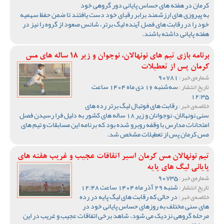
کرمان در هفته های حساس پایانی دور گروهی خود
به پیروزی های ارزشمند برابر رقبای خود دست یافتند تا ضمن حفظ سهمیه
خود را در رقابت های فصل آینده لیگ برتر، شانس صعود از گروه را نیز در
هفته پایانی داشته باشند.
برنامه بازی تیم های نونهالان، نوجوان و زیر 18 ساله های مس
کرمان پس از تعطیلات
90781
شماره‌ی خبر :
سه‌شنبه 16 دی ماه 1404 ساعت
تاریخ انتشار :
12:35
رقابت های فوتبال لیگ برتر رده های
خلاصه‌ی خبر :
سنی نونهالان، نوجوانان و زیر 18 ساله های کشور به دلیل فرا رسیدن فصل
امتحانات مدارس با وقفه روبرو شده بود که برنامه این مسابقات و تیم های
مس کرمان پس از تعطیلات مشخص شد.
تیم نونهالان مس کرمان اسیر اتفاقات عجیب و غریب هفته های
پایانی لیگ های پایه
90735
شماره‌ی خبر :
شنبه 29 آذر ماه 1404 ساعت 12:48
تاریخ انتشار :
در حالی که رقابت های لیگ پایه در رده
خلاصه‌ی خبر :
های سنی مختلف به روزهای حساس پایانی خود در
مرحله گروهی نزدیک می شود، شاهد برخی اتفاقات عجیب و غریب در این