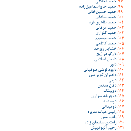
حمید اخلاقی
حمید حاج‌اسماعیل‌زاده
حمید حسین‌خانی
حمید صادقی
حمید طاهری فرد
حمید عرفانی
حمید گلزاری
حمید موسوی
حمید کاظمی
خشایار زبرجد
دارکو دراژیچ
دانیال اسلامی
داور
داوود نوشی صوفیانی
دختران کویر مس
دربی
دفاع مقدس
دوپینگ
دوچرخه سواری
دوستانه
دومیدانی
رئیس هیات مدیره
رادیو مس
رامتین سلیمان زاده
رحیم آلبوغبیش