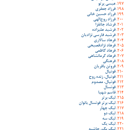
عیسی پرتو
فرزاد جعفری
فرزاد حسین خانی
فرزاد روح‌الهی
فرشاد جانفزا
فرشید علیزاده
فرشید فارسی نژادیان
فرهاد سالاری
فرهاد نژادفصیحی
فرهاد کاظمی
فرهاد کرمانشاهی
فرهنگی
فروتن باقریان
فوتبال
فوتبال، زنده روح
فوتبال، مصدوم
فوتسال
قاسم شهبا
لیگ برتر
لیگ برتر فوتسال بانوان
لیگ چهار
لیگ دو
لیگ سه
لیگ یک
لیگ یک، حاشیه