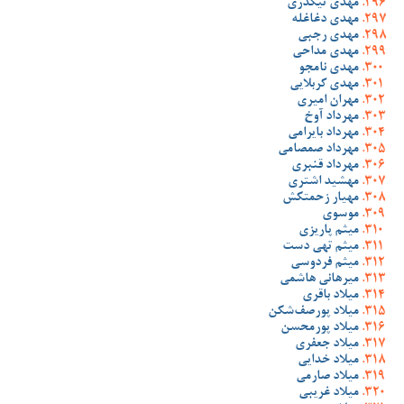
مهدی تیکدری
مهدی دغاغله
مهدی رجبی
مهدی مداحی
مهدی نامجو
مهدی کربلایی
مهران امیری
مهرداد آوخ
مهرداد بایرامی
مهرداد صمصامی
مهرداد قنبری
مهشید اشتری
مهیار زحمتکش
موسوی
میثم پاریزی
میثم تهی دست
میثم فردوسی
میرهانی هاشمی
میلاد باقری
میلاد پورصف‌شکن
میلاد پورمحسن
میلاد جعفری
میلاد خدایی
میلاد صارمی
میلاد غریبی