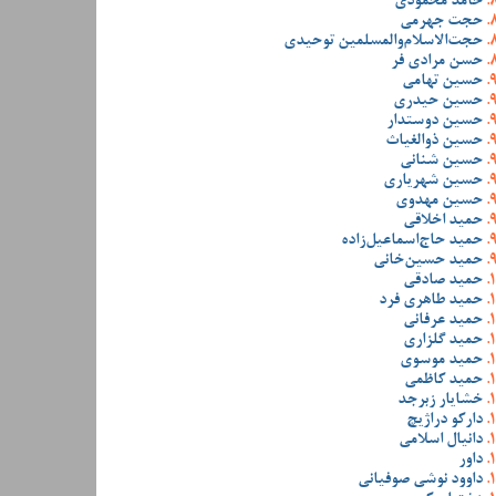
حامد محمودی
حجت جهرمی
حجت‌الاسلام‌والمسلمین توحیدی
حسن مرادی فر
حسین تهامی
حسین حیدری
حسین دوستدار
حسین ذوالغیاث
حسین شنانی
حسین شهریاری
حسین مهدوی
حمید اخلاقی
حمید حاج‌اسماعیل‌زاده
حمید حسین‌خانی
حمید صادقی
حمید طاهری فرد
حمید عرفانی
حمید گلزاری
حمید موسوی
حمید کاظمی
خشایار زبرجد
دارکو دراژیچ
دانیال اسلامی
داور
داوود نوشی صوفیانی