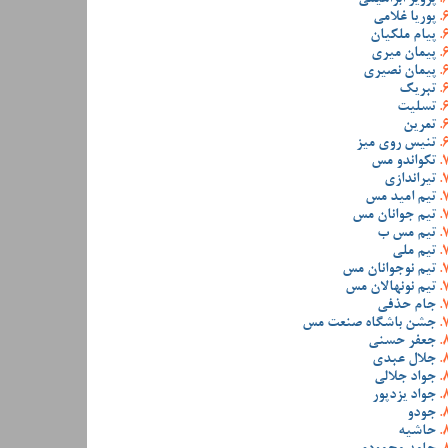
پوریا غلامی
پیام ملکیان
پیمان میری
پیمان نصیری
تبریک
تسلیت
تمرین
تنیس روی میز
تکواندو مس
تیراندازی
تیم امید مس
تیم جوانان مس
تیم مس ب
تیم ملی
تیم نوجوانان مس
تیم نونهالان مس
جام حذفی
جشن باشگاه صنعت مس
جعفر حسنی
جلال عبدی
جواد جلالی
جواد یزدپور
جودو
حاشیه