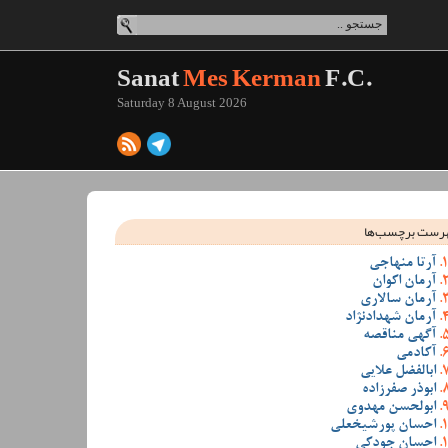
Sanat
Mes Kerman
F.C.
Saturday 8 August 2026
رست برچسب‌ها
آرتا منهاجی
آرمان اکوان
آرمان سالاری
آرمان شهدادنژاد
آگهی مناقصه
آکادمی
ابالفضل علایی
ابوذر صفرزاده
ابولحسن مهدوی
احسان پورشیخعلی
احسان جودکی