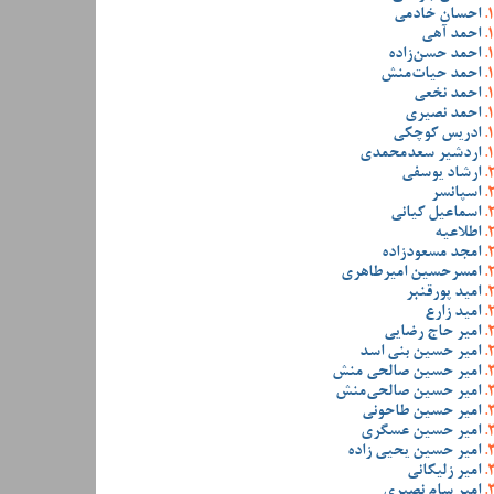
احسان خادمی
احمد آهی
احمد حسن‌زاده
احمد حیات‌منش
احمد نخعی
احمد نصیری
ادریس کوچکی
اردشیر سعدمحمدی
ارشاد یوسفی
اسپانسر
اسماعیل کیانی
اطلاعیه
امجد مسعودزاده
امسرحسین امیرطاهری
امید پورقنبر
امید زارع
امیر حاج رضایی
امیر حسین بنی اسد
امیر حسین صالحی منش
امیر حسین صالحی‌منش
امیر حسین طاحونی
امیر حسین عسگری
امیر حسین یحیی زاده
امیر زلیکانی
امیر سام نصیری