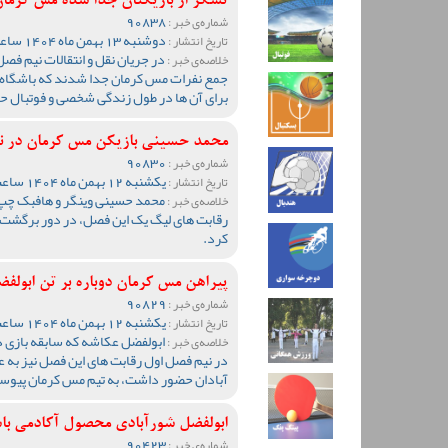
تشکر از بازیکنان جدا شده مس کرما
90838
شماره‌ی خبر :
دوشنبه 13 بهمن ماه 1404 ساعت 12:26
تاریخ انتشار :
در جریان نقل و انتقالات نیم فص
خلاصه‌ی خبر :
جمع نفرات مس کرمان جدا شدند که باشگاه 
برای آن ها در طول زندگی شخصی و فوتبال ح
محمد حسینی بازیکن مس کرمان در ن
90830
شماره‌ی خبر :
یکشنبه 12 بهمن ماه 1404 ساعت 09:41
تاریخ انتشار :
محمد حسینی وینگر و هافبک چپ 
خلاصه‌ی خبر :
رقابت های لیگ یک این فصل، در دور برگشت ر
کرد.
پیراهن مس کرمان دوباره بر تن ابو
90829
شماره‌ی خبر :
یکشنبه 12 بهمن ماه 1404 ساعت 09:29
تاریخ انتشار :
ابولفضل عکاشه که سابقه بازی د
خلاصه‌ی خبر :
در نیم فصل اول رقابت های این فصل نیز به عن
آبادان حضور داشت، به تیم مس کرمان پیوس
ابولفضل شورآبادی محصول آکادمی با
90423
شماره‌ی خبر :