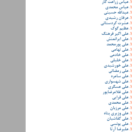
عباس زراعت کار
عباس محمدی
عبدالله حسینی
عرفان رشیدی
عشرت کردستانی
عظیم گوک
علی اکبر فرهنگ
علی ایرانمنش
علی پورمحمد
علی تهامی
علی خادمی
علی خلیلی
علی خورشیدی
علی رمضانی
علی سامره
علی شهسواری
علی عسگری
علی غلامرضاپور
علی قرایی
علی محمدی
علی مرزبان
علی وزیری پناه
علی کفاشیان
علی یونسی
علیرضا آرتا