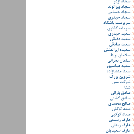
سجاد اژدر
سجاد بیرانوند
سجاد حسامی
سجاد حیدری
سرپرست باشگاه
سرمایه گذاری
سعید حیدری
سعید دقیقی
سعید صادقی
سعیده ایرانمنش
سلامان بربط
سلمان بحرانی
سمیه عباسپور
سینا منشازاده
شروین بزرگ
شرکت مس
شنا
صادق بارانی
صادق گشنی
صالح محمدی
صمد توکلی
صیاد کوکبی
عارف رستمی
عارف زینلی
عارف سعیدیان