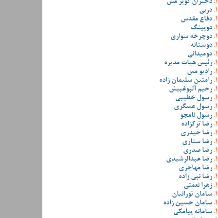
دختران کویر مس
دربی
دفاع مقدس
دوپینگ
دوچرخه سواری
دوستانه
دومیدانی
رئیس هیات مدیره
رادیو مس
رامتین سلیمان زاده
رحیم آلبوغبیش
رسول خطیبی
رسول عسگری
رسول نامجو
رضا ترکزاده
رضا حیدری
رضا ستاری
رضا صدری
رضا عبدالرشیدی
رضا مهاجری
رضا نبی زاده
زهرا نعمتی
سامان تورانیان
سامان حسین زاده
سامانه پیامکی