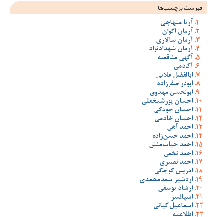
فهرست برچسب‌ها
آرتا منهاجی
آرمان اکوان
آرمان سالاری
آرمان شهدادنژاد
آگهی مناقصه
آکادمی
ابالفضل علایی
ابوذر صفرزاده
ابولحسن مهدوی
احسان پورشیخعلی
احسان جودکی
احسان خادمی
احمد آهی
احمد حسن‌زاده
احمد حیات‌منش
احمد نخعی
احمد نصیری
ادریس کوچکی
اردشیر سعدمحمدی
ارشاد یوسفی
اسپانسر
اسماعیل کیانی
اطلاعیه