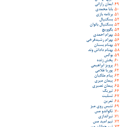
ایمان رازانی
بابا محمدی
برنامه بازی
بسکتبال
بسکتبال بانوان
بگوویچ
بهرام احمدی
بهرام رشیدفرخی
بهنام بستان
بهنام داداش وند
بوکس
پخش زنده
پرویز ابراهیمی
پوریا غلامی
پیام ملکیان
پیمان میری
پیمان نصیری
تبریک
تسلیت
تمرین
تنیس روی میز
تکواندو مس
تیراندازی
تیم امید مس