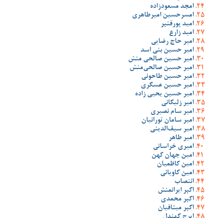
امجد مسعودزاده
امسرحسین امیرطاهری
امید پورقنبر
امید زارع
امیر حاج رضایی
امیر حسین بنی اسد
امیر حسین صالحی منش
امیر حسین صالحی‌منش
امیر حسین طاحونی
امیر حسین عسگری
امیر حسین یحیی زاده
امیر زلیکانی
امیر سام نصیری
امیر سامان تورانیان
امیر سیف‌الدینی
امیر طاهر
امیری خراسانی
امین جهان کهن
امین کاظمیان
امین کاویانی
انتصاب
اکبر ایرانمنش
اکبر محمدی
اکبر میثاقیان
ایرج کهندل