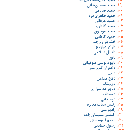
حمید حاج‌اسماعیل‌زاده
حمید حسین‌خانی
حمید صادقی
حمید طاهری فرد
حمید عرفانی
حمید گلزاری
حمید موسوی
حمید کاظمی
خشایار زبرجد
دارکو دراژیچ
دانیال اسلامی
داور
داوود نوشی صوفیانی
دختران کویر مس
دربی
دفاع مقدس
دوپینگ
دوچرخه سواری
دوستانه
دومیدانی
رئیس هیات مدیره
رادیو مس
رامتین سلیمان زاده
رحیم آلبوغبیش
رسول خطیبی