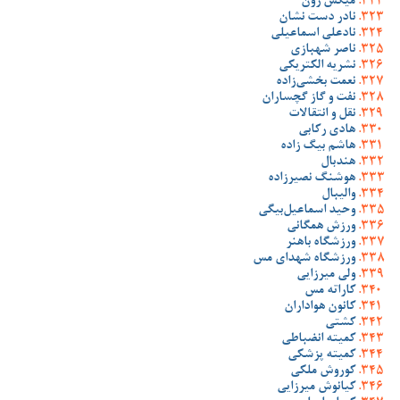
میکس زون
نادر دست نشان
نادعلی اسماعیلی
ناصر شهبازی
نشریه الکتریکی
نعمت بخشی‌زاده
نفت و گاز گچساران
نقل و انتقالات
هادی رکابی
هاشم بیگ زاده
هندبال
هوشنگ نصیرزاده
والیبال
وحید اسماعیل‌بیگی
ورزش همگانی
ورزشگاه باهنر
ورزشگاه شهدای مس
ولی میرزایی
کاراته مس
کانون هواداران
کشتی
کمیته انضباطی
کمیته پزشکی
کوروش ملکی
کیانوش میرزایی