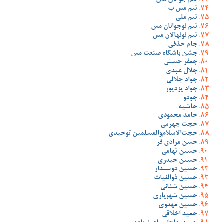
تیم جوانان مس
تیم مس ب
تیم ملی
تیم نوجوانان مس
تیم نونهالان مس
جام حذفی
جشن باشگاه صنعت مس
جعفر حسنی
جلال عبدی
جواد جلالی
جواد یزدپور
جودو
حاشیه
حامد محمودی
حجت جهرمی
حجت‌الاسلام‌والمسلمین توحیدی
حسن مرادی فر
حسین تهامی
حسین حیدری
حسین دوستدار
حسین ذوالغیاث
حسین شنانی
حسین شهریاری
حسین مهدوی
حمید اخلاقی