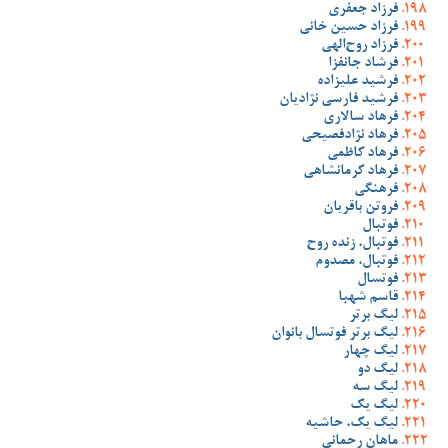
فرزاد جعفری
فرزاد حسین خانی
فرزاد روح‌الهی
فرشاد جانفزا
فرشید علیزاده
فرشید فارسی نژادیان
فرهاد سالاری
فرهاد نژادفصیحی
فرهاد کاظمی
فرهاد کرمانشاهی
فرهنگی
فروتن باقریان
فوتبال
فوتبال، زنده روح
فوتبال، مصدوم
فوتسال
قاسم شهبا
لیگ برتر
لیگ برتر فوتسال بانوان
لیگ چهار
لیگ دو
لیگ سه
لیگ یک
لیگ یک، حاشیه
ماهان رحمانی