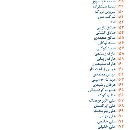
سمیه عباسپور
سینا منشازاده
شروین بزرگ
شرکت مس
شنا
صادق بارانی
صادق گشنی
صالح محمدی
صمد توکلی
صیاد کوکبی
عارف رستمی
عارف زینلی
عارف سعیدیان
عباس زراعت کار
عباس محمدی
عبدالله حسینی
عرفان رشیدی
عشرت کردستانی
عظیم گوک
علی اکبر فرهنگ
علی ایرانمنش
علی پورمحمد
علی تهامی
علی خادمی
علی خلیلی