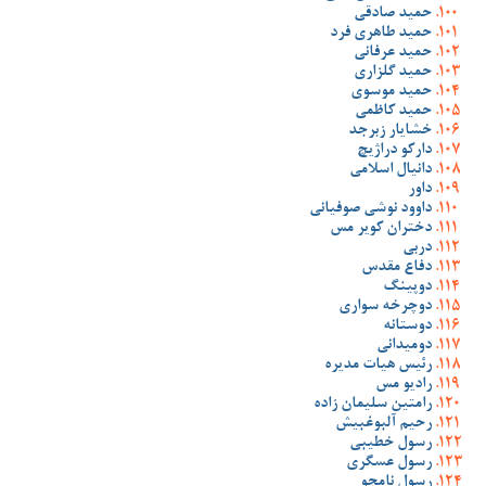
حمید صادقی
حمید طاهری فرد
حمید عرفانی
حمید گلزاری
حمید موسوی
حمید کاظمی
خشایار زبرجد
دارکو دراژیچ
دانیال اسلامی
داور
داوود نوشی صوفیانی
دختران کویر مس
دربی
دفاع مقدس
دوپینگ
دوچرخه سواری
دوستانه
دومیدانی
رئیس هیات مدیره
رادیو مس
رامتین سلیمان زاده
رحیم آلبوغبیش
رسول خطیبی
رسول عسگری
رسول نامجو