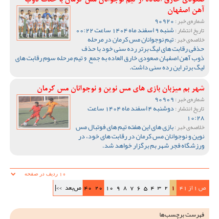
صعودی خارق العاده از تیم نوجوانان مس کرمان با حذف ذوب
آهن اصفهان
90920
شماره‌ی خبر :
شنبه 9 اسفند ماه 1404 ساعت 00:22
تاریخ انتشار :
تیم نوجوانان مس کرمان در مرحله
خلاصه‌ی خبر :
حذفی رقابت های لیگ برتر رده سنی خود با حذف
ذوب آهن اصفهان صعودی خارق العاده به جمع 6 تیم مرحله سوم رقابت های
لیگ برتر این رده سنی داشت.
شهر بم میزبان بازی های مس نوین و نوجوانان مس کرمان
90909
شماره‌ی خبر :
دوشنبه 4 اسفند ماه 1404 ساعت
تاریخ انتشار :
10:28
بازی های این هفته تیم های فوتبال مس
خلاصه‌ی خبر :
نوین و نوجوانان مس کرمان در رقابت های خود، در
ورزشگاه فجر شهر بم برگزار خواهد شد.
ص 1 از 41
1
2
3
4
5
6
7
8
9
10
20
40
ص‌بعد
>>|
فهرست برچسب‌ها