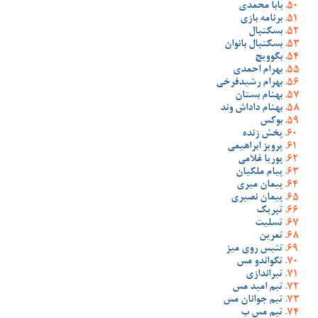
بابا محمدی
برنامه بازی
بسکتبال
بسکتبال بانوان
بگوویچ
بهرام احمدی
بهرام رشیدفرخی
بهنام بستان
بهنام داداش وند
بوکس
پخش زنده
پرویز ابراهیمی
پوریا غلامی
پیام ملکیان
پیمان میری
پیمان نصیری
تبریک
تسلیت
تمرین
تنیس روی میز
تکواندو مس
تیراندازی
تیم امید مس
تیم جوانان مس
تیم مس ب