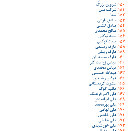
شروین بزرگ
شرکت مس
شنا
صادق بارانی
صادق گشنی
صالح محمدی
صمد توکلی
صیاد کوکبی
عارف رستمی
عارف زینلی
عارف سعیدیان
عباس زراعت کار
عباس محمدی
عبدالله حسینی
عرفان رشیدی
عشرت کردستانی
عظیم گوک
علی اکبر فرهنگ
علی ایرانمنش
علی پورمحمد
علی تهامی
علی خادمی
علی خلیلی
علی خورشیدی