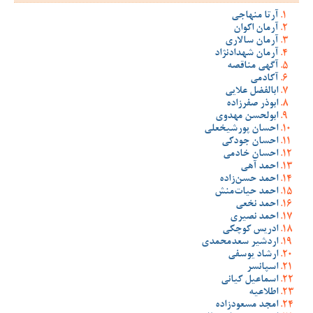
آرتا منهاجی
آرمان اکوان
آرمان سالاری
آرمان شهدادنژاد
آگهی مناقصه
آکادمی
ابالفضل علایی
ابوذر صفرزاده
ابولحسن مهدوی
احسان پورشیخعلی
احسان جودکی
احسان خادمی
احمد آهی
احمد حسن‌زاده
احمد حیات‌منش
احمد نخعی
احمد نصیری
ادریس کوچکی
اردشیر سعدمحمدی
ارشاد یوسفی
اسپانسر
اسماعیل کیانی
اطلاعیه
امجد مسعودزاده