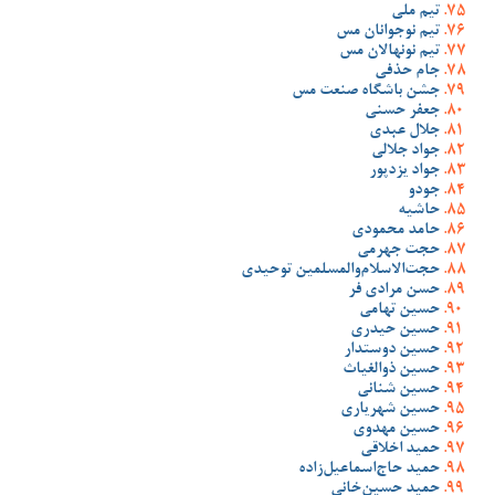
تیم ملی
تیم نوجوانان مس
تیم نونهالان مس
جام حذفی
جشن باشگاه صنعت مس
جعفر حسنی
جلال عبدی
جواد جلالی
جواد یزدپور
جودو
حاشیه
حامد محمودی
حجت جهرمی
حجت‌الاسلام‌والمسلمین توحیدی
حسن مرادی فر
حسین تهامی
حسین حیدری
حسین دوستدار
حسین ذوالغیاث
حسین شنانی
حسین شهریاری
حسین مهدوی
حمید اخلاقی
حمید حاج‌اسماعیل‌زاده
حمید حسین‌خانی