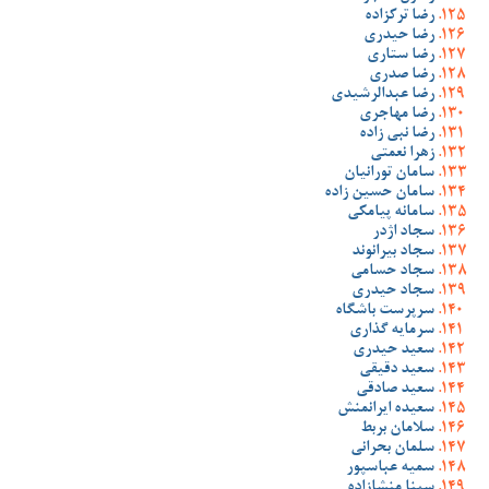
رضا ترکزاده
رضا حیدری
رضا ستاری
رضا صدری
رضا عبدالرشیدی
رضا مهاجری
رضا نبی زاده
زهرا نعمتی
سامان تورانیان
سامان حسین زاده
سامانه پیامکی
سجاد اژدر
سجاد بیرانوند
سجاد حسامی
سجاد حیدری
سرپرست باشگاه
سرمایه گذاری
سعید حیدری
سعید دقیقی
سعید صادقی
سعیده ایرانمنش
سلامان بربط
سلمان بحرانی
سمیه عباسپور
سینا منشازاده