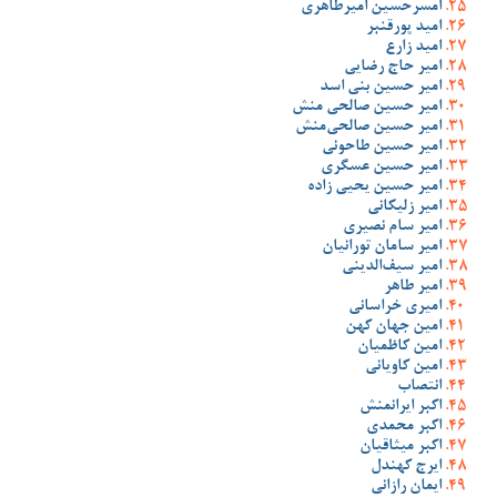
امسرحسین امیرطاهری
امید پورقنبر
امید زارع
امیر حاج رضایی
امیر حسین بنی اسد
امیر حسین صالحی منش
امیر حسین صالحی‌منش
امیر حسین طاحونی
امیر حسین عسگری
امیر حسین یحیی زاده
امیر زلیکانی
امیر سام نصیری
امیر سامان تورانیان
امیر سیف‌الدینی
امیر طاهر
امیری خراسانی
امین جهان کهن
امین کاظمیان
امین کاویانی
انتصاب
اکبر ایرانمنش
اکبر محمدی
اکبر میثاقیان
ایرج کهندل
ایمان رازانی