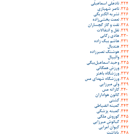
نادعلی اسماعیلی
ناصر شهبازی
نشریه الکتریکی
نعمت بخشی‌زاده
نفت و گاز گچساران
نقل و انتقالات
هادی رکابی
هاشم بیگ زاده
هندبال
هوشنگ نصیرزاده
والیبال
وحید اسماعیل‌بیگی
ورزش همگانی
ورزشگاه باهنر
ورزشگاه شهدای مس
ولی میرزایی
کاراته مس
کانون هواداران
کشتی
کمیته انضباطی
کمیته پزشکی
کوروش ملکی
کیانوش میرزایی
کیوان امرایی
یاداشت