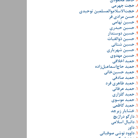
حامد محمودی
حجت جهرمی
حجت‌الاسلام‌والمسلمین توحیدی
حسن مرادی فر
حسین تهامی
حسین حیدری
حسین دوستدار
حسین ذوالغیاث
حسین شنانی
حسین شهریاری
حسین مهدوی
حمید اخلاقی
حمید حاج‌اسماعیل‌زاده
حمید حسین‌خانی
حمید صادقی
حمید طاهری فرد
حمید عرفانی
حمید گلزاری
حمید موسوی
حمید کاظمی
خشایار زبرجد
دارکو دراژیچ
دانیال اسلامی
داور
داوود نوشی صوفیانی