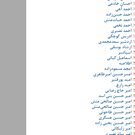
احسان خادمی
احمد آهی
احمد حسن‌زاده
احمد حیات‌منش
احمد نخعی
احمد نصیری
ادریس کوچکی
اردشیر سعدمحمدی
ارشاد یوسفی
اسپانسر
اسماعیل کیانی
اطلاعیه
امجد مسعودزاده
امسرحسین امیرطاهری
امید پورقنبر
امید زارع
امیر حاج رضایی
امیر حسین بنی اسد
امیر حسین صالحی منش
امیر حسین صالحی‌منش
امیر حسین طاحونی
امیر حسین عسگری
امیر حسین یحیی زاده
امیر زلیکانی
امیر سام نصیری