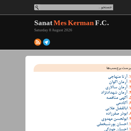
Sanat
Mes Kerman
F.C.
Saturday 8 August 2026
رست برچسب‌ها
آرتا منهاجی
آرمان اکوان
آرمان سالاری
آرمان شهدادنژاد
آگهی مناقصه
آکادمی
ابالفضل علایی
ابوذر صفرزاده
ابولحسن مهدوی
احسان پورشیخعلی
احسان جودکی