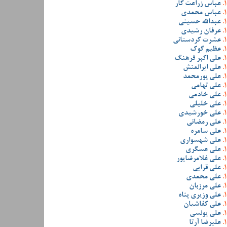
عباس زراعت کار
عباس محمدی
عبدالله حسینی
عرفان رشیدی
عشرت کردستانی
عظیم گوک
علی اکبر فرهنگ
علی ایرانمنش
علی پورمحمد
علی تهامی
علی خادمی
علی خلیلی
علی خورشیدی
علی رمضانی
علی سامره
علی شهسواری
علی عسگری
علی غلامرضاپور
علی قرایی
علی محمدی
علی مرزبان
علی وزیری پناه
علی کفاشیان
علی یونسی
علیرضا آرتا