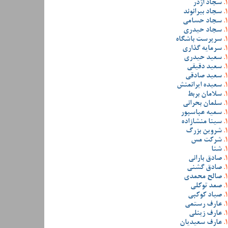
سجاد اژدر
سجاد بیرانوند
سجاد حسامی
سجاد حیدری
سرپرست باشگاه
سرمایه گذاری
سعید حیدری
سعید دقیقی
سعید صادقی
سعیده ایرانمنش
سلامان بربط
سلمان بحرانی
سمیه عباسپور
سینا منشازاده
شروین بزرگ
شرکت مس
شنا
صادق بارانی
صادق گشنی
صالح محمدی
صمد توکلی
صیاد کوکبی
عارف رستمی
عارف زینلی
عارف سعیدیان