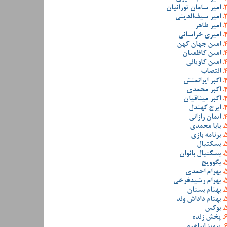
امیر سامان تورانیان
امیر سیف‌الدینی
امیر طاهر
امیری خراسانی
امین جهان کهن
امین کاظمیان
امین کاویانی
انتصاب
اکبر ایرانمنش
اکبر محمدی
اکبر میثاقیان
ایرج کهندل
ایمان رازانی
بابا محمدی
برنامه بازی
بسکتبال
بسکتبال بانوان
بگوویچ
بهرام احمدی
بهرام رشیدفرخی
بهنام بستان
بهنام داداش وند
بوکس
پخش زنده
پرویز ابراهیمی