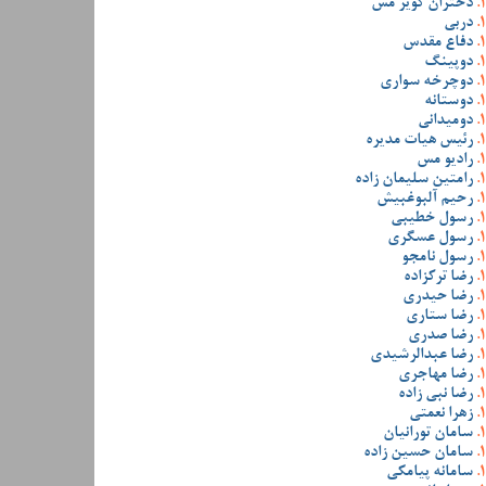
دختران کویر مس
دربی
دفاع مقدس
دوپینگ
دوچرخه سواری
دوستانه
دومیدانی
رئیس هیات مدیره
رادیو مس
رامتین سلیمان زاده
رحیم آلبوغبیش
رسول خطیبی
رسول عسگری
رسول نامجو
رضا ترکزاده
رضا حیدری
رضا ستاری
رضا صدری
رضا عبدالرشیدی
رضا مهاجری
رضا نبی زاده
زهرا نعمتی
سامان تورانیان
سامان حسین زاده
سامانه پیامکی