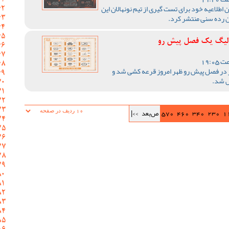
اطلاعیه خود برای تست گیری از تیم نونهالان این
ن رده سنی منتشر کرد.
ر لیگ یک فصل پیش رو
 در فصل پیش رو ظهر امروز قرعه کشی شد و
ص شد.
1
230
340
460
570
ص‌بعد
>>|