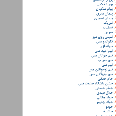
پوریا غلامی
پیام ملکیان
پیمان میری
پیمان نصیری
تبریک
تسلیت
تمرین
تنیس روی میز
تکواندو مس
تیراندازی
تیم امید مس
تیم جوانان مس
تیم مس ب
تیم ملی
تیم نوجوانان مس
تیم نونهالان مس
جام حذفی
جشن باشگاه صنعت مس
جعفر حسنی
جلال عبدی
جواد جلالی
جواد یزدپور
جودو
حاشیه