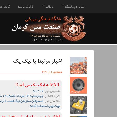
درباره‌ی باشگاه
بایگانی
گزارش زنده
کانون هو
شنبه 16 مرداد ماه 1405
به‌روزشده در 3 ساعت قبل
اخبار مرتبط با لیگ یک
صفحه‌ی 1 از 432
VAR به لیگ یک می آید؟!
91217
شماره‌ی خبر :
چهارشنبه 14 مرداد ماه 1405 ساعت 13:55
تاریخ انتشار :
مسئولان سازمان لیگ قصد دارند
خلاصه‌ی خبر :
ویدئویی استفاده کنند.