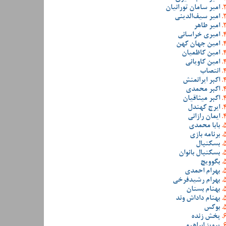
امیر سامان تورانیان
امیر سیف‌الدینی
امیر طاهر
امیری خراسانی
امین جهان کهن
امین کاظمیان
امین کاویانی
انتصاب
اکبر ایرانمنش
اکبر محمدی
اکبر میثاقیان
ایرج کهندل
ایمان رازانی
بابا محمدی
برنامه بازی
بسکتبال
بسکتبال بانوان
بگوویچ
بهرام احمدی
بهرام رشیدفرخی
بهنام بستان
بهنام داداش وند
بوکس
پخش زنده
پرویز ابراهیمی