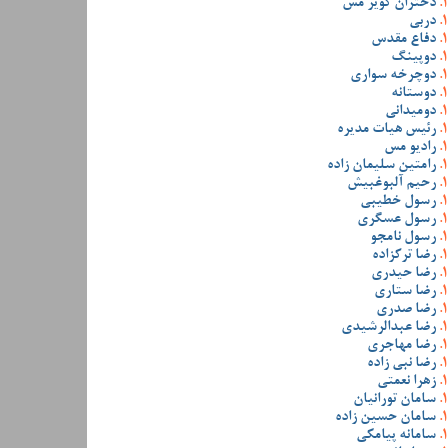
دختران کویر مس
دربی
دفاع مقدس
دوپینگ
دوچرخه سواری
دوستانه
دومیدانی
رئیس هیات مدیره
رادیو مس
رامتین سلیمان زاده
رحیم آلبوغبیش
رسول خطیبی
رسول عسگری
رسول نامجو
رضا ترکزاده
رضا حیدری
رضا ستاری
رضا صدری
رضا عبدالرشیدی
رضا مهاجری
رضا نبی زاده
زهرا نعمتی
سامان تورانیان
سامان حسین زاده
سامانه پیامکی