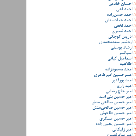
احسان خادمی
احمد آهی
احمد حسن‌زاده
احمد حیات‌منش
احمد نخعی
احمد نصیری
ادریس کوچکی
اردشیر سعدمحمدی
ارشاد یوسفی
اسپانسر
اسماعیل کیانی
اطلاعیه
امجد مسعودزاده
امسرحسین امیرطاهری
امید پورقنبر
امید زارع
امیر حاج رضایی
امیر حسین بنی اسد
امیر حسین صالحی منش
امیر حسین صالحی‌منش
امیر حسین طاحونی
امیر حسین عسگری
امیر حسین یحیی زاده
امیر زلیکانی
امیر سام نصیری