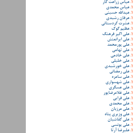
عباس زراعت کار
عباس محمدی
عبدالله حسینی
عرفان رشیدی
عشرت کردستانی
عظیم گوک
علی اکبر فرهنگ
علی ایرانمنش
علی پورمحمد
علی تهامی
علی خادمی
علی خلیلی
علی خورشیدی
علی رمضانی
علی سامره
علی شهسواری
علی عسگری
علی غلامرضاپور
علی قرایی
علی محمدی
علی مرزبان
علی وزیری پناه
علی کفاشیان
علی یونسی
علیرضا آرتا