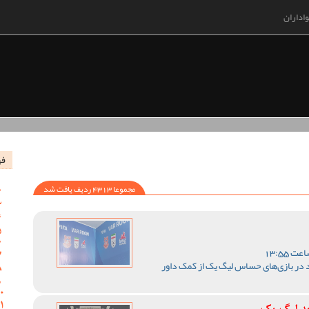
اداران
فه
مجموعا 4313 ردیف یافت شد
 در بازی‌های حساس لیگ یک از کمک داور