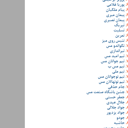
پوریا غلامی
پیام ملکیان
پیمان میری
پیمان نصیری
تبریک
تسلیت
تمرین
تنیس روی میز
تکواندو مس
تیراندازی
تیم امید مس
تیم جوانان مس
تیم مس ب
تیم ملی
تیم نوجوانان مس
تیم نونهالان مس
جام حذفی
جشن باشگاه صنعت مس
جعفر حسنی
جلال عبدی
جواد جلالی
جواد یزدپور
جودو
حاشیه