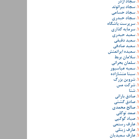
سجاد اژدر
سجاد بیرانوند
سجاد حسامی
سجاد حیدری
سرپرست باشگاه
سرمایه گذاری
سعید حیدری
سعید دقیقی
سعید صادقی
سعیده ایرانمنش
سلامان بربط
سلمان بحرانی
سمیه عباسپور
سینا منشازاده
شروین بزرگ
شرکت مس
شنا
صادق بارانی
صادق گشنی
صالح محمدی
صمد توکلی
صیاد کوکبی
عارف رستمی
عارف زینلی
عارف سعیدیان