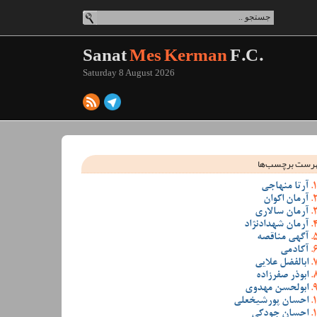
Sanat
Mes Kerman
F.C.
Saturday 8 August 2026
رست برچسب‌ها
آرتا منهاجی
آرمان اکوان
آرمان سالاری
آرمان شهدادنژاد
آگهی مناقصه
آکادمی
ابالفضل علایی
ابوذر صفرزاده
ابولحسن مهدوی
احسان پورشیخعلی
احسان جودکی