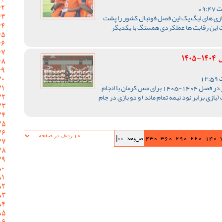
ازی های لیگ یک این فصل فوتبال کشور را پشت
 این رقابت ها عملکردی همسنگ با یکدیگر
14
رقابت های لیگ یک فوتبال کشور در فصل 1404-1405 برای مس کرمان با انجام
ی در دور برگشت (بازی برابر نود نیمه تمام ماند) و دو بازی در جام
140
220
290
360
430
ص‌بعد
>>|