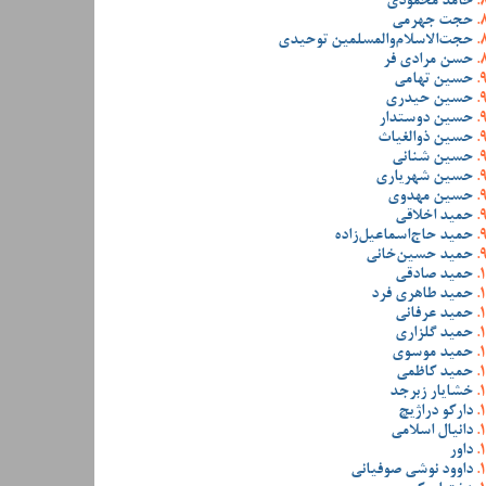
حامد محمودی
حجت جهرمی
حجت‌الاسلام‌والمسلمین توحیدی
حسن مرادی فر
حسین تهامی
حسین حیدری
حسین دوستدار
حسین ذوالغیاث
حسین شنانی
حسین شهریاری
حسین مهدوی
حمید اخلاقی
حمید حاج‌اسماعیل‌زاده
حمید حسین‌خانی
حمید صادقی
حمید طاهری فرد
حمید عرفانی
حمید گلزاری
حمید موسوی
حمید کاظمی
خشایار زبرجد
دارکو دراژیچ
دانیال اسلامی
داور
داوود نوشی صوفیانی