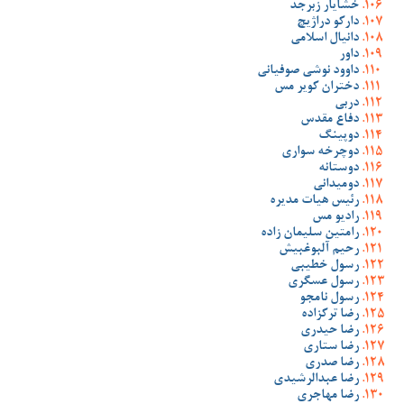
خشایار زبرجد
دارکو دراژیچ
دانیال اسلامی
داور
داوود نوشی صوفیانی
دختران کویر مس
دربی
دفاع مقدس
دوپینگ
دوچرخه سواری
دوستانه
دومیدانی
رئیس هیات مدیره
رادیو مس
رامتین سلیمان زاده
رحیم آلبوغبیش
رسول خطیبی
رسول عسگری
رسول نامجو
رضا ترکزاده
رضا حیدری
رضا ستاری
رضا صدری
رضا عبدالرشیدی
رضا مهاجری