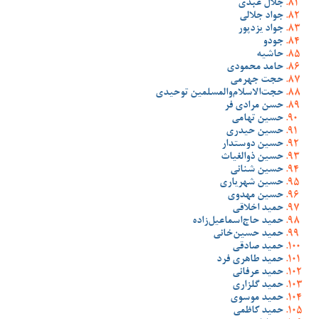
جلال عبدی
جواد جلالی
جواد یزدپور
جودو
حاشیه
حامد محمودی
حجت جهرمی
حجت‌الاسلام‌والمسلمین توحیدی
حسن مرادی فر
حسین تهامی
حسین حیدری
حسین دوستدار
حسین ذوالغیاث
حسین شنانی
حسین شهریاری
حسین مهدوی
حمید اخلاقی
حمید حاج‌اسماعیل‌زاده
حمید حسین‌خانی
حمید صادقی
حمید طاهری فرد
حمید عرفانی
حمید گلزاری
حمید موسوی
حمید کاظمی