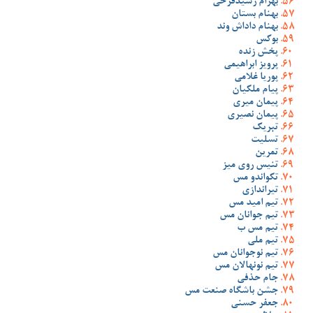
بهرام رشیدفرخی
بهنام بستان
بهنام داداش وند
بوکس
پخش زنده
پرویز ابراهیمی
پوریا غلامی
پیام ملکیان
پیمان میری
پیمان نصیری
تبریک
تسلیت
تمرین
تنیس روی میز
تکواندو مس
تیراندازی
تیم امید مس
تیم جوانان مس
تیم مس ب
تیم ملی
تیم نوجوانان مس
تیم نونهالان مس
جام حذفی
جشن باشگاه صنعت مس
جعفر حسنی