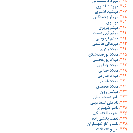
مهرداد صمصامی
مهرداد قنبری
مهشید اشتری
مهیار زحمتکش
موسوی
میثم پاریزی
میثم تهی دست
میثم فردوسی
میرهانی هاشمی
میلاد باقری
میلاد پورصف‌شکن
میلاد پورمحسن
میلاد جعفری
میلاد خدایی
میلاد صارمی
میلاد غریبی
میلاد محمدی
میکس زون
نادر دست نشان
نادعلی اسماعیلی
ناصر شهبازی
نشریه الکتریکی
نعمت بخشی‌زاده
نفت و گاز گچساران
نقل و انتقالات