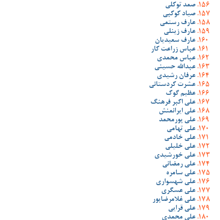
صمد توکلی
صیاد کوکبی
عارف رستمی
عارف زینلی
عارف سعیدیان
عباس زراعت کار
عباس محمدی
عبدالله حسینی
عرفان رشیدی
عشرت کردستانی
عظیم گوک
علی اکبر فرهنگ
علی ایرانمنش
علی پورمحمد
علی تهامی
علی خادمی
علی خلیلی
علی خورشیدی
علی رمضانی
علی سامره
علی شهسواری
علی عسگری
علی غلامرضاپور
علی قرایی
علی محمدی