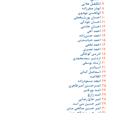
ابالفضل علایی
ابوذر صفرزاده
ابولحسن مهدوی
احسان پورشیخعلی
احسان جودکی
احسان خادمی
احمد آهی
احمد حسن‌زاده
احمد حیات‌منش
احمد نخعی
احمد نصیری
ادریس کوچکی
اردشیر سعدمحمدی
ارشاد یوسفی
اسپانسر
اسماعیل کیانی
اطلاعیه
امجد مسعودزاده
امسرحسین امیرطاهری
امید پورقنبر
امید زارع
امیر حاج رضایی
امیر حسین بنی اسد
امیر حسین صالحی منش