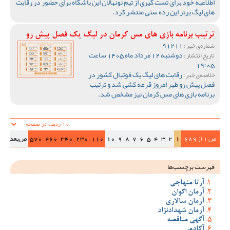
اطلاعیه خود برای تست گیری از تیم نونهالان این باشگاه برای حضور در رقابت
های لیگ برتر این رده سنی منتشر کرد.
ترتیب برنامه بازی های مس کرمان در لیگ یک فصل پیش رو
91211
شماره‌ی خبر :
دوشنبه 12 مرداد ماه 1405 ساعت
تاریخ انتشار :
19:05
رقابت های لیگ یک فوتبال کشور در
خلاصه‌ی خبر :
فصل پیش رو ظهر امروز قرعه کشی شد و ترتیب
برنامه بازی های مس کرمان نیز مشخص شد.
ص 1 از 689
1
2
3
4
5
6
7
8
9
10
110
230
340
460
570
ص‌بعد
>>|
فهرست برچسب‌ها
آرتا منهاجی
آرمان اکوان
آرمان سالاری
آرمان شهدادنژاد
آگهی مناقصه
آکادمی