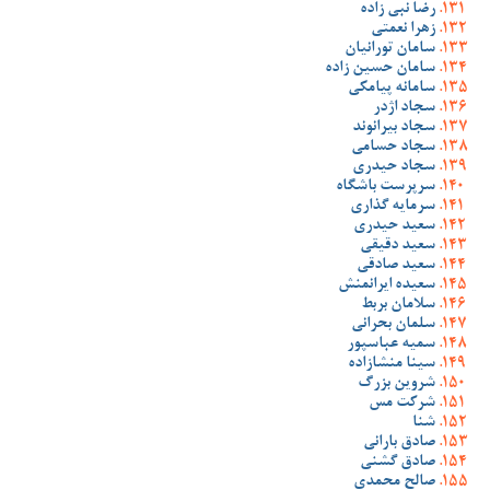
رضا نبی زاده
زهرا نعمتی
سامان تورانیان
سامان حسین زاده
سامانه پیامکی
سجاد اژدر
سجاد بیرانوند
سجاد حسامی
سجاد حیدری
سرپرست باشگاه
سرمایه گذاری
سعید حیدری
سعید دقیقی
سعید صادقی
سعیده ایرانمنش
سلامان بربط
سلمان بحرانی
سمیه عباسپور
سینا منشازاده
شروین بزرگ
شرکت مس
شنا
صادق بارانی
صادق گشنی
صالح محمدی