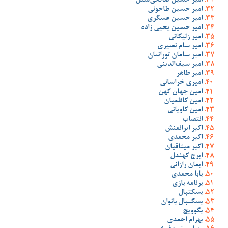
امیر حسین صالحی‌منش
امیر حسین طاحونی
امیر حسین عسگری
امیر حسین یحیی زاده
امیر زلیکانی
امیر سام نصیری
امیر سامان تورانیان
امیر سیف‌الدینی
امیر طاهر
امیری خراسانی
امین جهان کهن
امین کاظمیان
امین کاویانی
انتصاب
اکبر ایرانمنش
اکبر محمدی
اکبر میثاقیان
ایرج کهندل
ایمان رازانی
بابا محمدی
برنامه بازی
بسکتبال
بسکتبال بانوان
بگوویچ
بهرام احمدی