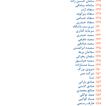
سامان حسین زاده
سامانه پیامکی
سجاد اژدر
سجاد بیرانوند
سجاد حسامی
سجاد حیدری
سرپرست باشگاه
سرمایه گذاری
سعید حیدری
سعید دقیقی
سعید صادقی
سعیده ایرانمنش
سلامان بربط
سلمان بحرانی
سمیه عباسپور
سینا منشازاده
شروین بزرگ
شرکت مس
شنا
صادق بارانی
صادق گشنی
صالح محمدی
صمد توکلی
صیاد کوکبی
عارف رستمی