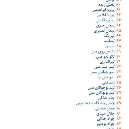
بوکس
پخش زنده
پرویز ابراهیمی
پوریا غلامی
پیام ملکیان
پیمان میری
پیمان نصیری
تبریک
تسلیت
تمرین
تنیس روی میز
تکواندو مس
تیراندازی
تیم امید مس
تیم جوانان مس
تیم مس ب
تیم ملی
تیم نوجوانان مس
تیم نونهالان مس
جام حذفی
جشن باشگاه صنعت مس
جعفر حسنی
جلال عبدی
جواد جلالی
جواد یزدپور