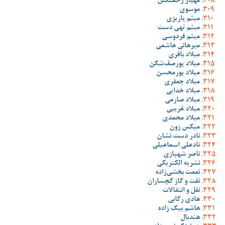
مهیار زحمتکش
موسوی
میثم پاریزی
میثم تهی دست
میثم فردوسی
میرهانی هاشمی
میلاد باقری
میلاد پورصف‌شکن
میلاد پورمحسن
میلاد جعفری
میلاد خدایی
میلاد صارمی
میلاد غریبی
میلاد محمدی
میکس زون
نادر دست نشان
نادعلی اسماعیلی
ناصر شهبازی
نشریه الکتریکی
نعمت بخشی‌زاده
نفت و گاز گچساران
نقل و انتقالات
هادی رکابی
هاشم بیگ زاده
هندبال