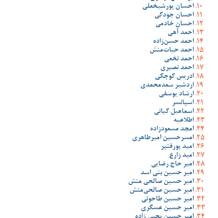
احسان پورشیخعلی
احسان جودکی
احسان خادمی
احمد آهی
احمد حسن‌زاده
احمد حیات‌منش
احمد نخعی
احمد نصیری
ادریس کوچکی
اردشیر سعدمحمدی
ارشاد یوسفی
اسپانسر
اسماعیل کیانی
اطلاعیه
امجد مسعودزاده
امسرحسین امیرطاهری
امید پورقنبر
امید زارع
امیر حاج رضایی
امیر حسین بنی اسد
امیر حسین صالحی منش
امیر حسین صالحی‌منش
امیر حسین طاحونی
امیر حسین عسگری
امیر حسین یحیی زاده