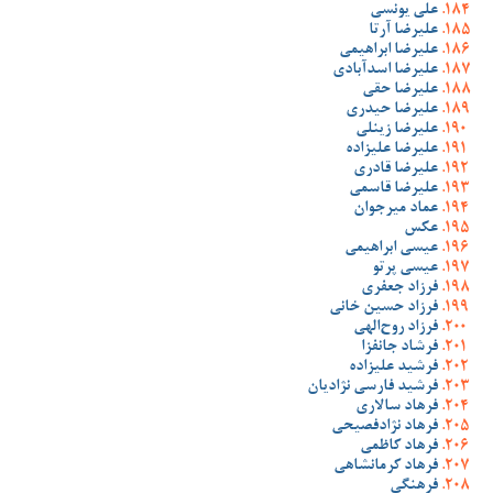
علی یونسی
علیرضا آرتا
علیرضا ابراهیمی
علیرضا اسدآبادی
علیرضا حقی
علیرضا حیدری
علیرضا زینلی
علیرضا علیزاده
علیرضا قادری
علیرضا قاسمی
عماد میرجوان
عکس
عیسی ابراهیمی
عیسی پرتو
فرزاد جعفری
فرزاد حسین خانی
فرزاد روح‌الهی
فرشاد جانفزا
فرشید علیزاده
فرشید فارسی نژادیان
فرهاد سالاری
فرهاد نژادفصیحی
فرهاد کاظمی
فرهاد کرمانشاهی
فرهنگی