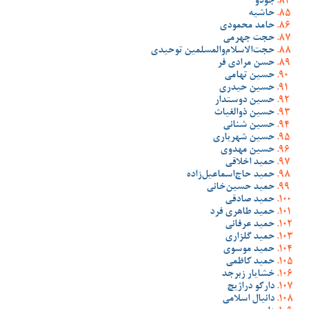
جودو
حاشیه
حامد محمودی
حجت جهرمی
حجت‌الاسلام‌والمسلمین توحیدی
حسن مرادی فر
حسین تهامی
حسین حیدری
حسین دوستدار
حسین ذوالغیاث
حسین شنانی
حسین شهریاری
حسین مهدوی
حمید اخلاقی
حمید حاج‌اسماعیل‌زاده
حمید حسین‌خانی
حمید صادقی
حمید طاهری فرد
حمید عرفانی
حمید گلزاری
حمید موسوی
حمید کاظمی
خشایار زبرجد
دارکو دراژیچ
دانیال اسلامی