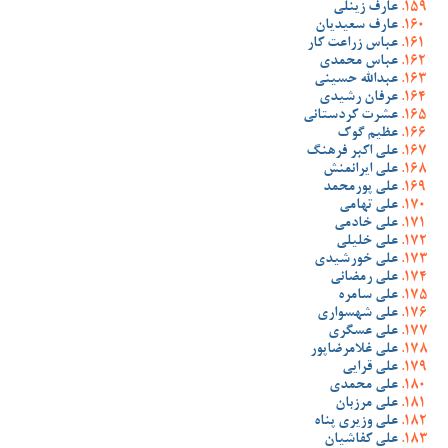
عارف زینلی
عارف سعیدیان
عباس زراعت کار
عباس محمدی
عبدالله حسینی
عرفان رشیدی
عشرت کردستانی
عظیم گوک
علی اکبر فرهنگ
علی ایرانمنش
علی پورمحمد
علی تهامی
علی خادمی
علی خلیلی
علی خورشیدی
علی رمضانی
علی سامره
علی شهسواری
علی عسگری
علی غلامرضاپور
علی قرایی
علی محمدی
علی مرزبان
علی وزیری پناه
علی کفاشیان