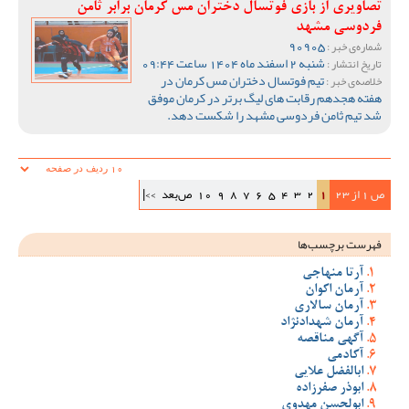
تصاویری از بازی فوتسال دختران مس کرمان برابر ثامن
فردوسی مشهد
90905
شماره‌ی خبر :
شنبه 2 اسفند ماه 1404 ساعت 09:44
تاریخ انتشار :
تیم فوتسال دختران مس کرمان در
خلاصه‌ی خبر :
هفته هجدهم رقابت های لیگ برتر در کرمان موفق
شد تیم ثامن فردوسی مشهد را شکست دهد.
ص 1 از 23
1
2
3
4
5
6
7
8
9
10
ص‌بعد
>>|
فهرست برچسب‌ها
آرتا منهاجی
آرمان اکوان
آرمان سالاری
آرمان شهدادنژاد
آگهی مناقصه
آکادمی
ابالفضل علایی
ابوذر صفرزاده
ابولحسن مهدوی