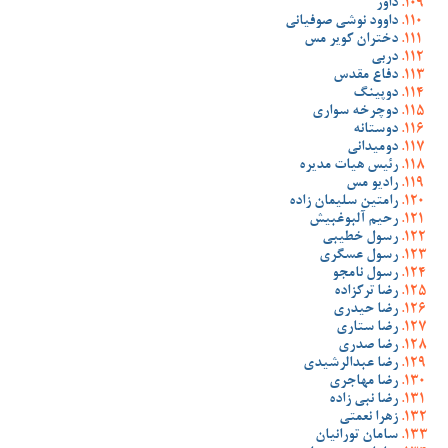
داور
داوود نوشی صوفیانی
دختران کویر مس
دربی
دفاع مقدس
دوپینگ
دوچرخه سواری
دوستانه
دومیدانی
رئیس هیات مدیره
رادیو مس
رامتین سلیمان زاده
رحیم آلبوغبیش
رسول خطیبی
رسول عسگری
رسول نامجو
رضا ترکزاده
رضا حیدری
رضا ستاری
رضا صدری
رضا عبدالرشیدی
رضا مهاجری
رضا نبی زاده
زهرا نعمتی
سامان تورانیان