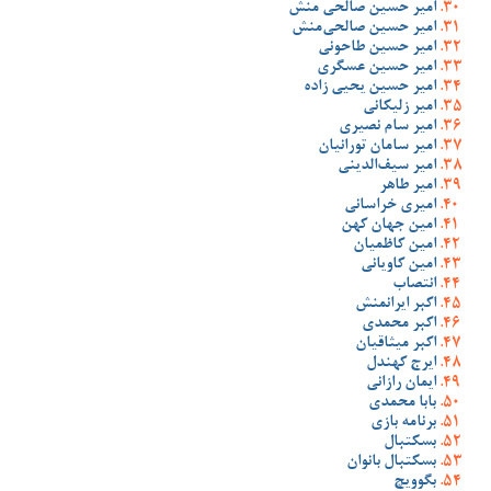
امیر حسین صالحی منش
امیر حسین صالحی‌منش
امیر حسین طاحونی
امیر حسین عسگری
امیر حسین یحیی زاده
امیر زلیکانی
امیر سام نصیری
امیر سامان تورانیان
امیر سیف‌الدینی
امیر طاهر
امیری خراسانی
امین جهان کهن
امین کاظمیان
امین کاویانی
انتصاب
اکبر ایرانمنش
اکبر محمدی
اکبر میثاقیان
ایرج کهندل
ایمان رازانی
بابا محمدی
برنامه بازی
بسکتبال
بسکتبال بانوان
بگوویچ