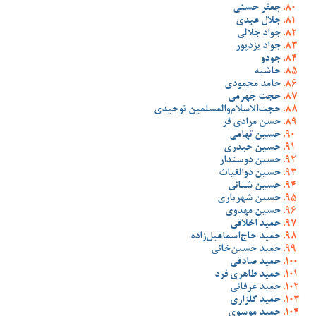
جعفر حسنی
جلال عبدی
جواد جلالی
جواد یزدپور
جودو
حاشیه
حامد محمودی
حجت جهرمی
حجت‌الاسلام‌والمسلمین توحیدی
حسن مرادی فر
حسین تهامی
حسین حیدری
حسین دوستدار
حسین ذوالغیاث
حسین شنانی
حسین شهریاری
حسین مهدوی
حمید اخلاقی
حمید حاج‌اسماعیل‌زاده
حمید حسین‌خانی
حمید صادقی
حمید طاهری فرد
حمید عرفانی
حمید گلزاری
حمید موسوی