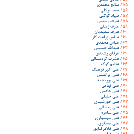
صادق گشنی
صالح محمدی
صمد توکلی
صیاد کوکبی
عارف رستمی
عارف زینلی
عارف سعیدیان
عباس زراعت کار
عباس محمدی
عبدالله حسینی
عرفان رشیدی
عشرت کردستانی
عظیم گوک
علی اکبر فرهنگ
علی ایرانمنش
علی پورمحمد
علی تهامی
علی خادمی
علی خلیلی
علی خورشیدی
علی رمضانی
علی سامره
علی شهسواری
علی عسگری
علی غلامرضاپور