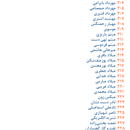
مهرداد بایرامی
مهرداد صمصامی
مهرداد قنبری
مهشید اشتری
مهیار زحمتکش
موسوی
میثم پاریزی
میثم تهی دست
میثم فردوسی
میرهانی هاشمی
میلاد باقری
میلاد پورصف‌شکن
میلاد پورمحسن
میلاد جعفری
میلاد خدایی
میلاد صارمی
میلاد غریبی
میلاد محمدی
میکس زون
نادر دست نشان
نادعلی اسماعیلی
ناصر شهبازی
نشریه الکتریکی
نعمت بخشی‌زاده
نفت و گاز گچساران