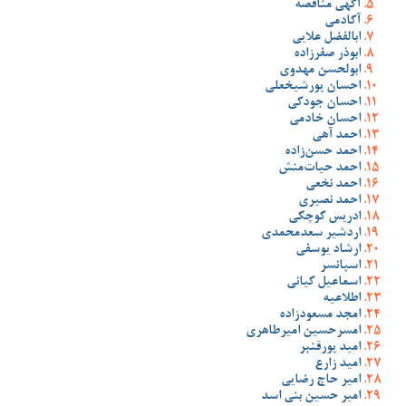
آگهی مناقصه
آکادمی
ابالفضل علایی
ابوذر صفرزاده
ابولحسن مهدوی
احسان پورشیخعلی
احسان جودکی
احسان خادمی
احمد آهی
احمد حسن‌زاده
احمد حیات‌منش
احمد نخعی
احمد نصیری
ادریس کوچکی
اردشیر سعدمحمدی
ارشاد یوسفی
اسپانسر
اسماعیل کیانی
اطلاعیه
امجد مسعودزاده
امسرحسین امیرطاهری
امید پورقنبر
امید زارع
امیر حاج رضایی
امیر حسین بنی اسد