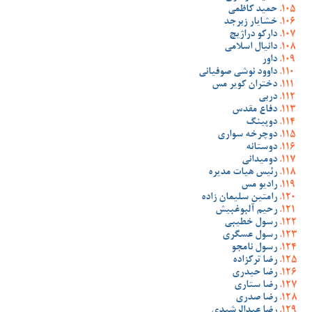
حمید کاظمی
خشایار زبرجد
دارکو دراژیچ
دانیال اسلامی
داور
داوود نوشی صوفیانی
دختران کویر مس
دربی
دفاع مقدس
دوپینگ
دوچرخه سواری
دوستانه
دومیدانی
رئیس هیات مدیره
رادیو مس
رامتین سلیمان زاده
رحیم آلبوغبیش
رسول خطیبی
رسول عسگری
رسول نامجو
رضا ترکزاده
رضا حیدری
رضا ستاری
رضا صدری
رضا عبدالرشیدی