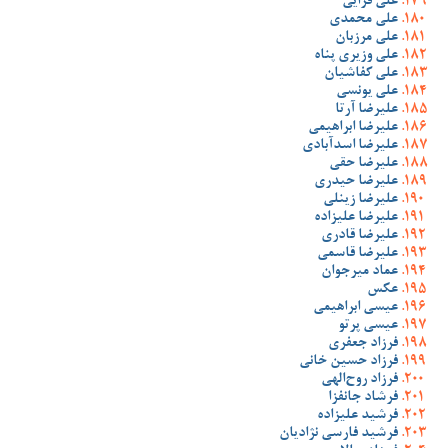
علی قرایی
علی محمدی
علی مرزبان
علی وزیری پناه
علی کفاشیان
علی یونسی
علیرضا آرتا
علیرضا ابراهیمی
علیرضا اسدآبادی
علیرضا حقی
علیرضا حیدری
علیرضا زینلی
علیرضا علیزاده
علیرضا قادری
علیرضا قاسمی
عماد میرجوان
عکس
عیسی ابراهیمی
عیسی پرتو
فرزاد جعفری
فرزاد حسین خانی
فرزاد روح‌الهی
فرشاد جانفزا
فرشید علیزاده
فرشید فارسی نژادیان