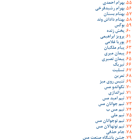
بهرام احمدی
بهرام رشیدفرخی
بهنام بستان
بهنام داداش وند
بوکس
پخش زنده
پرویز ابراهیمی
پوریا غلامی
پیام ملکیان
پیمان میری
پیمان نصیری
تبریک
تسلیت
تمرین
تنیس روی میز
تکواندو مس
تیراندازی
تیم امید مس
تیم جوانان مس
تیم مس ب
تیم ملی
تیم نوجوانان مس
تیم نونهالان مس
جام حذفی
جشن باشگاه صنعت مس