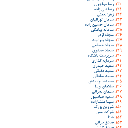
رضا مهاجری
رضا نبی زاده
زهرا نعمتی
سامان تورانیان
سامان حسین زاده
سامانه پیامکی
سجاد اژدر
سجاد بیرانوند
سجاد حسامی
سجاد حیدری
سرپرست باشگاه
سرمایه گذاری
سعید حیدری
سعید دقیقی
سعید صادقی
سعیده ایرانمنش
سلامان بربط
سلمان بحرانی
سمیه عباسپور
سینا منشازاده
شروین بزرگ
شرکت مس
شنا
صادق بارانی