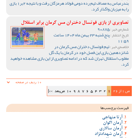
بندرعباس به مصاف تیم رده دومی فولاد هرمزگان رفت و با نتیجه 2بر1 بازی
را به میزبان واگذار کرد.
تصاویری از بازی فوتسال دختران مس کرمان برابر اسقلال
90875
شماره‌ی خبر :
پنج‌شنبه 23 بهمن ماه 1404 ساعت
تاریخ انتشار :
11:59
تیم فوتسال دختران مس کرمان در
خلاصه‌ی خبر :
شانزدهمین بازی این فصل خود در کرمان با یک گل
مغلوب استقلال تهران شد که در ادامه تصاویری از این بازی مشاهده خواهید
کرد.
ص 1 از 26
1
2
3
4
5
6
7
8
9
10
ص‌بعد
>>|
فهرست برچسب‌ها
آرتا منهاجی
آرمان اکوان
آرمان سالاری
آرمان شهدادنژاد