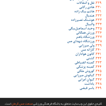
نقل و انتقالات
هادی رکابی
هاشم بیگ زاده
هندبال
هوشنگ نصیرزاده
والیبال
وحید اسماعیل‌بیگی
ورزش همگانی
ورزشگاه باهنر
ورزشگاه شهدای مس
ولی میرزایی
کاراته مس
کانون هواداران
کشتی
کمیته انضباطی
کمیته پزشکی
کوروش ملکی
کیانوش میرزایی
کیوان امرایی
یاداشت
یاسر فیضی
کلیه‌ی حقوق این وب‌سایت متعلق به باشگاه فرهنگی ورزشی
صنعت مس کرمان
است.