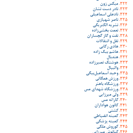
میکس زون
نادر دست نشان
نادعلی اسماعیلی
ناصر شهبازی
نشریه الکتریکی
نعمت بخشی‌زاده
نفت و گاز گچساران
نقل و انتقالات
هادی رکابی
هاشم بیگ زاده
هندبال
هوشنگ نصیرزاده
والیبال
وحید اسماعیل‌بیگی
ورزش همگانی
ورزشگاه باهنر
ورزشگاه شهدای مس
ولی میرزایی
کاراته مس
کانون هواداران
کشتی
کمیته انضباطی
کمیته پزشکی
کوروش ملکی
کیانوش میرزایی