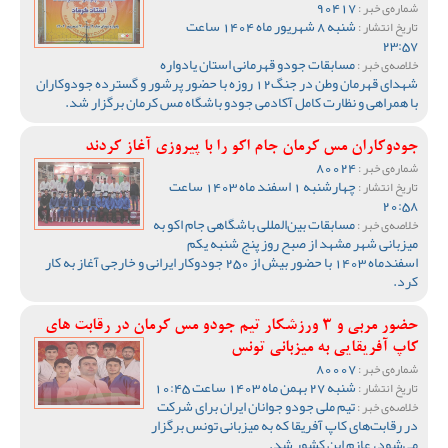
90417
شماره‌ی خبر :
شنبه 8 شهریور ماه 1404 ساعت
تاریخ انتشار :
23:57
مسابقات جودو قهرمانی استان یادواره
خلاصه‌ی خبر :
شهدای قهرمان وطن در جنگ‌12 روزه با حضور پرشور و گسترده جودوکاران
با همراهی و نظارت کامل آکادمی جودو باشگاه مس کرمان برگزار شد.
جودوکاران مس کرمان جام اکو را با پیروزی آغاز کردند
80024
شماره‌ی خبر :
چهارشنبه 1 اسفند ماه 1403 ساعت
تاریخ انتشار :
20:58
مسابقات بین‌المللی باشگاهی جام اکو به
خلاصه‌ی خبر :
میزبانی شهر مشهد از صبح روز پنج شنبه یکم
اسفندماه 1403 با حضور بیش از 250 جودوکار ایرانی و خارجی آغاز به کار
کرد.
حضور مربی و 3 ورزشکار تیم جودو مس کرمان در رقابت های
کاپ آفریقایی به میزبانی تونس
80007
شماره‌ی خبر :
شنبه 27 بهمن ماه 1403 ساعت 10:45
تاریخ انتشار :
تیم ملی جودو جوانان ایران برای شرکت
خلاصه‌ی خبر :
در رقابت‌های کاپ آفریقا که به میزبانی تونس برگزار
می‌شود، عازم این کشور شد.