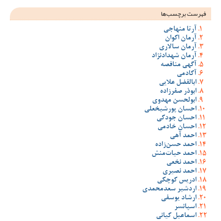
فهرست برچسب‌ها
آرتا منهاجی
آرمان اکوان
آرمان سالاری
آرمان شهدادنژاد
آگهی مناقصه
آکادمی
ابالفضل علایی
ابوذر صفرزاده
ابولحسن مهدوی
احسان پورشیخعلی
احسان جودکی
احسان خادمی
احمد آهی
احمد حسن‌زاده
احمد حیات‌منش
احمد نخعی
احمد نصیری
ادریس کوچکی
اردشیر سعدمحمدی
ارشاد یوسفی
اسپانسر
اسماعیل کیانی