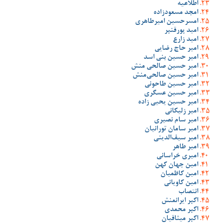
اطلاعیه
امجد مسعودزاده
امسرحسین امیرطاهری
امید پورقنبر
امید زارع
امیر حاج رضایی
امیر حسین بنی اسد
امیر حسین صالحی منش
امیر حسین صالحی‌منش
امیر حسین طاحونی
امیر حسین عسگری
امیر حسین یحیی زاده
امیر زلیکانی
امیر سام نصیری
امیر سامان تورانیان
امیر سیف‌الدینی
امیر طاهر
امیری خراسانی
امین جهان کهن
امین کاظمیان
امین کاویانی
انتصاب
اکبر ایرانمنش
اکبر محمدی
اکبر میثاقیان