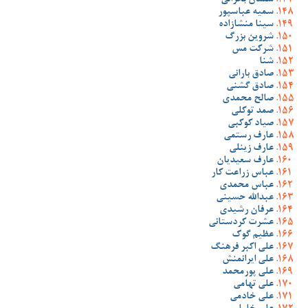
سلمان بحرانی
سمیه عباسپور
سینا منشازاده
شروین بزرگ
شرکت مس
شنا
صادق بارانی
صادق گشنی
صالح محمدی
صمد توکلی
صیاد کوکبی
عارف رستمی
عارف زینلی
عارف سعیدیان
عباس زراعت کار
عباس محمدی
عبدالله حسینی
عرفان رشیدی
عشرت کردستانی
عظیم گوک
علی اکبر فرهنگ
علی ایرانمنش
علی پورمحمد
علی تهامی
علی خادمی