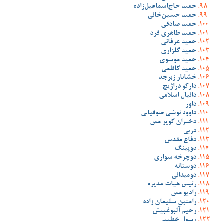
حمید حاج‌اسماعیل‌زاده
حمید حسین‌خانی
حمید صادقی
حمید طاهری فرد
حمید عرفانی
حمید گلزاری
حمید موسوی
حمید کاظمی
خشایار زبرجد
دارکو دراژیچ
دانیال اسلامی
داور
داوود نوشی صوفیانی
دختران کویر مس
دربی
دفاع مقدس
دوپینگ
دوچرخه سواری
دوستانه
دومیدانی
رئیس هیات مدیره
رادیو مس
رامتین سلیمان زاده
رحیم آلبوغبیش
رسول خطیبی