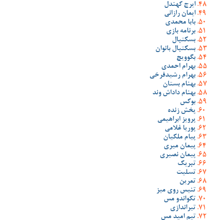
ایرج کهندل
ایمان رازانی
بابا محمدی
برنامه بازی
بسکتبال
بسکتبال بانوان
بگوویچ
بهرام احمدی
بهرام رشیدفرخی
بهنام بستان
بهنام داداش وند
بوکس
پخش زنده
پرویز ابراهیمی
پوریا غلامی
پیام ملکیان
پیمان میری
پیمان نصیری
تبریک
تسلیت
تمرین
تنیس روی میز
تکواندو مس
تیراندازی
تیم امید مس