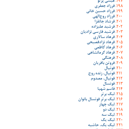
عیسی پرتو
فرزاد جعفری
فرزاد حسین خانی
فرزاد روح‌الهی
فرشاد جانفزا
فرشید علیزاده
فرشید فارسی نژادیان
فرهاد سالاری
فرهاد نژادفصیحی
فرهاد کاظمی
فرهاد کرمانشاهی
فرهنگی
فروتن باقریان
فوتبال
فوتبال، زنده روح
فوتبال، مصدوم
فوتسال
قاسم شهبا
لیگ برتر
لیگ برتر فوتسال بانوان
لیگ چهار
لیگ دو
لیگ سه
لیگ یک
لیگ یک، حاشیه