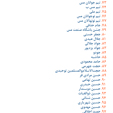
تیم جوانان مس
تیم مس ب
تیم ملی
تیم نوجوانان مس
تیم نونهالان مس
جام حذفی
جشن باشگاه صنعت مس
جعفر حسنی
جلال عبدی
جواد جلالی
جواد یزدپور
جودو
حاشیه
حامد محمودی
حجت جهرمی
حجت‌الاسلام‌والمسلمین توحیدی
حسن مرادی فر
حسین تهامی
حسین حیدری
حسین دوستدار
حسین ذوالغیاث
حسین شنانی
حسین شهریاری
حسین مهدوی
حمید اخلاقی