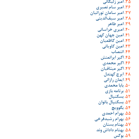
امیر زلیکانی
امیر سام نصیری
امیر سامان تورانیان
امیر سیف‌الدینی
امیر طاهر
امیری خراسانی
امین جهان کهن
امین کاظمیان
امین کاویانی
انتصاب
اکبر ایرانمنش
اکبر محمدی
اکبر میثاقیان
ایرج کهندل
ایمان رازانی
بابا محمدی
برنامه بازی
بسکتبال
بسکتبال بانوان
بگوویچ
بهرام احمدی
بهرام رشیدفرخی
بهنام بستان
بهنام داداش وند
بوکس