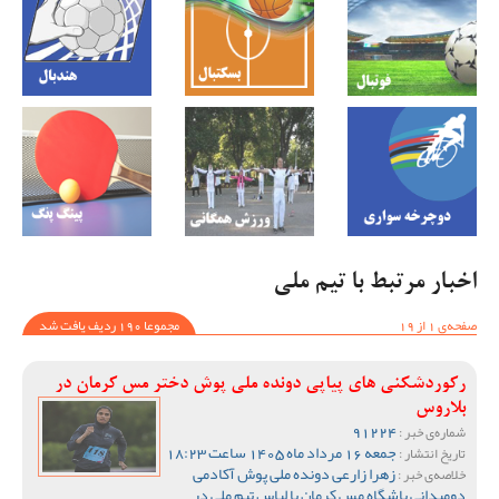
اخبار مرتبط با تیم ملی
صفحه‌ی 1 از 19
مجموعا 190 ردیف یافت شد
رکوردشکنی های پیاپی دونده ملی پوش دختر مس کرمان در
بلاروس
91224
شماره‌ی خبر :
جمعه 16 مرداد ماه 1405 ساعت 18:23
تاریخ انتشار :
زهرا زارعی دونده ملی پوش آکادمی
خلاصه‌ی خبر :
دومیدانی باشگاه مس کرمان با لباس تیم ملی در