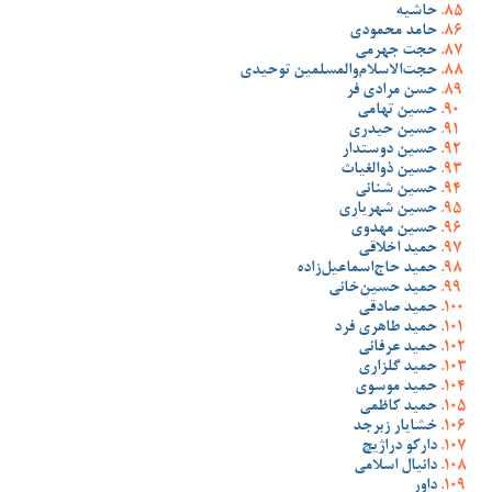
حاشیه
حامد محمودی
حجت جهرمی
حجت‌الاسلام‌والمسلمین توحیدی
حسن مرادی فر
حسین تهامی
حسین حیدری
حسین دوستدار
حسین ذوالغیاث
حسین شنانی
حسین شهریاری
حسین مهدوی
حمید اخلاقی
حمید حاج‌اسماعیل‌زاده
حمید حسین‌خانی
حمید صادقی
حمید طاهری فرد
حمید عرفانی
حمید گلزاری
حمید موسوی
حمید کاظمی
خشایار زبرجد
دارکو دراژیچ
دانیال اسلامی
داور