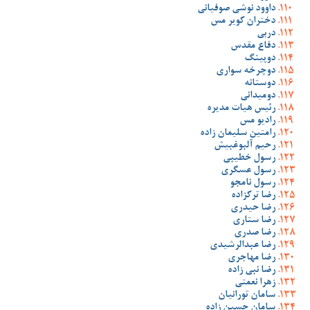
داوود نوشی صوفیانی
دختران کویر مس
دربی
دفاع مقدس
دوپینگ
دوچرخه سواری
دوستانه
دومیدانی
رئیس هیات مدیره
رادیو مس
رامتین سلیمان زاده
رحیم آلبوغبیش
رسول خطیبی
رسول عسگری
رسول نامجو
رضا ترکزاده
رضا حیدری
رضا ستاری
رضا صدری
رضا عبدالرشیدی
رضا مهاجری
رضا نبی زاده
زهرا نعمتی
سامان تورانیان
سامان حسین زاده