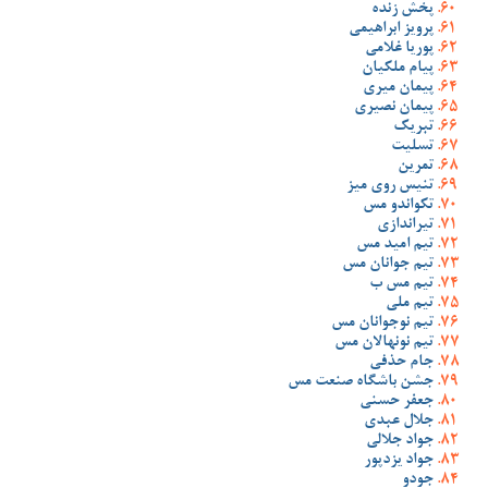
پخش زنده
پرویز ابراهیمی
پوریا غلامی
پیام ملکیان
پیمان میری
پیمان نصیری
تبریک
تسلیت
تمرین
تنیس روی میز
تکواندو مس
تیراندازی
تیم امید مس
تیم جوانان مس
تیم مس ب
تیم ملی
تیم نوجوانان مس
تیم نونهالان مس
جام حذفی
جشن باشگاه صنعت مس
جعفر حسنی
جلال عبدی
جواد جلالی
جواد یزدپور
جودو