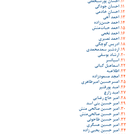
احسان پورشیخعلی
احسان جودکی
احسان خادمی
احمد آهی
احمد حسن‌زاده
احمد حیات‌منش
احمد نخعی
احمد نصیری
ادریس کوچکی
اردشیر سعدمحمدی
ارشاد یوسفی
اسپانسر
اسماعیل کیانی
اطلاعیه
امجد مسعودزاده
امسرحسین امیرطاهری
امید پورقنبر
امید زارع
امیر حاج رضایی
امیر حسین بنی اسد
امیر حسین صالحی منش
امیر حسین صالحی‌منش
امیر حسین طاحونی
امیر حسین عسگری
امیر حسین یحیی زاده