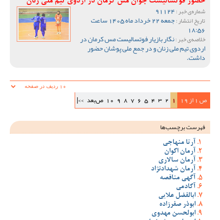
حضور فوتسالیست جوان مس کرمان در اردوی تیم ملی زنان
91124
شماره‌ی خبر :
جمعه 22 خرداد ماه 1405 ساعت
تاریخ انتشار :
18:56
نگار بازیار فوتسالیست مس کرمان در
خلاصه‌ی خبر :
اردوی تیم ملی زنان و در جمع ملی پوشان حضور
داشت.
ص 1 از 19
1
2
3
4
5
6
7
8
9
10
ص‌بعد
>>|
فهرست برچسب‌ها
آرتا منهاجی
آرمان اکوان
آرمان سالاری
آرمان شهدادنژاد
آگهی مناقصه
آکادمی
ابالفضل علایی
ابوذر صفرزاده
ابولحسن مهدوی