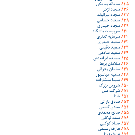
سامانه پیامکی
سجاد اژدر
سجاد بیرانوند
سجاد حسامی
سجاد حیدری
سرپرست باشگاه
سرمایه گذاری
سعید حیدری
سعید دقیقی
سعید صادقی
سعیده ایرانمنش
سلامان بربط
سلمان بحرانی
سمیه عباسپور
سینا منشازاده
شروین بزرگ
شرکت مس
شنا
صادق بارانی
صادق گشنی
صالح محمدی
صمد توکلی
صیاد کوکبی
عارف رستمی
عارف زینلی