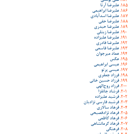
علی یونسی
علیرضا آرتا
علیرضا ابراهیمی
علیرضا اسدآبادی
علیرضا حقی
علیرضا حیدری
علیرضا زینلی
علیرضا علیزاده
علیرضا قادری
علیرضا قاسمی
عماد میرجوان
عکس
عیسی ابراهیمی
عیسی پرتو
فرزاد جعفری
فرزاد حسین خانی
فرزاد روح‌الهی
فرشاد جانفزا
فرشید علیزاده
فرشید فارسی نژادیان
فرهاد سالاری
فرهاد نژادفصیحی
فرهاد کاظمی
فرهاد کرمانشاهی
فرهنگی