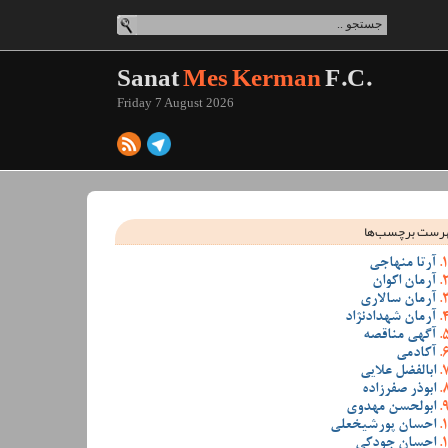
Sanat
Mes Kerman
F.C.
Friday 7 August 2026
رست برچسب‌ها
آرتا منهاجی
آرمان اکوان
آرمان سالاری
آرمان شهدادنژاد
آگهی مناقصه
آکادمی
ابالفضل علایی
ابوذر صفرزاده
ابولحسن مهدوی
احسان پورشیخعلی
احسان جودکی