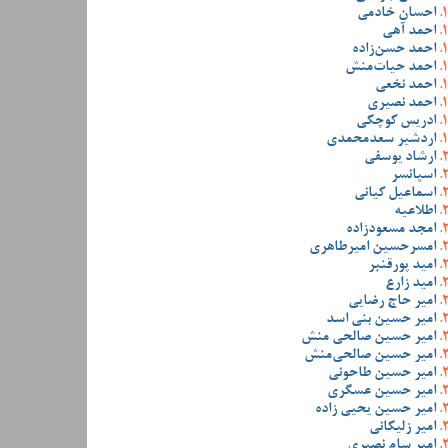
احسان خادمی
احمد آهی
احمد حسن‌زاده
احمد حیات‌منش
احمد نخعی
احمد نصیری
ادریس کوچکی
اردشیر سعدمحمدی
ارشاد یوسفی
اسپانسر
اسماعیل کیانی
اطلاعیه
امجد مسعودزاده
امسرحسین امیرطاهری
امید پورقنبر
امید زارع
امیر حاج رضایی
امیر حسین بنی اسد
امیر حسین صالحی منش
امیر حسین صالحی‌منش
امیر حسین طاحونی
امیر حسین عسگری
امیر حسین یحیی زاده
امیر زلیکانی
امیر سام نصیری