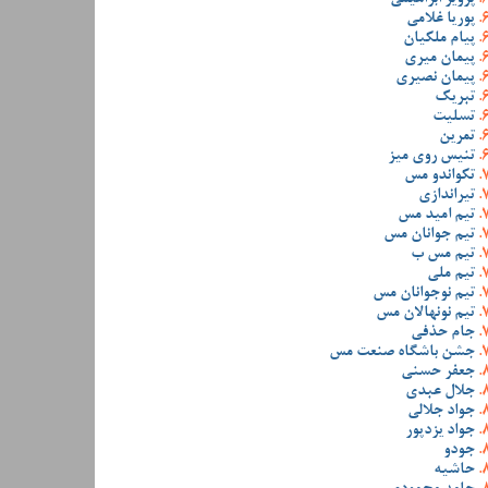
پوریا غلامی
پیام ملکیان
پیمان میری
پیمان نصیری
تبریک
تسلیت
تمرین
تنیس روی میز
تکواندو مس
تیراندازی
تیم امید مس
تیم جوانان مس
تیم مس ب
تیم ملی
تیم نوجوانان مس
تیم نونهالان مس
جام حذفی
جشن باشگاه صنعت مس
جعفر حسنی
جلال عبدی
جواد جلالی
جواد یزدپور
جودو
حاشیه