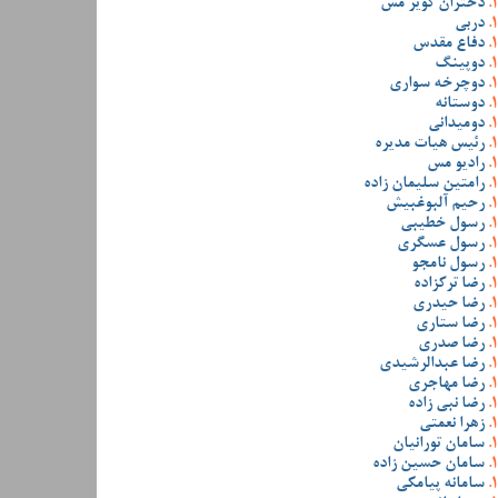
دختران کویر مس
دربی
دفاع مقدس
دوپینگ
دوچرخه سواری
دوستانه
دومیدانی
رئیس هیات مدیره
رادیو مس
رامتین سلیمان زاده
رحیم آلبوغبیش
رسول خطیبی
رسول عسگری
رسول نامجو
رضا ترکزاده
رضا حیدری
رضا ستاری
رضا صدری
رضا عبدالرشیدی
رضا مهاجری
رضا نبی زاده
زهرا نعمتی
سامان تورانیان
سامان حسین زاده
سامانه پیامکی