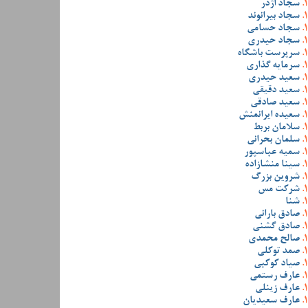
سجاد اژدر
سجاد بیرانوند
سجاد حسامی
سجاد حیدری
سرپرست باشگاه
سرمایه گذاری
سعید حیدری
سعید دقیقی
سعید صادقی
سعیده ایرانمنش
سلامان بربط
سلمان بحرانی
سمیه عباسپور
سینا منشازاده
شروین بزرگ
شرکت مس
شنا
صادق بارانی
صادق گشنی
صالح محمدی
صمد توکلی
صیاد کوکبی
عارف رستمی
عارف زینلی
عارف سعیدیان