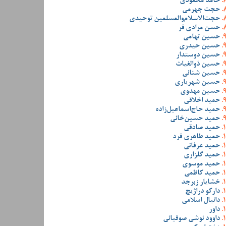
حامد محمودی
حجت جهرمی
حجت‌الاسلام‌والمسلمین توحیدی
حسن مرادی فر
حسین تهامی
حسین حیدری
حسین دوستدار
حسین ذوالغیاث
حسین شنانی
حسین شهریاری
حسین مهدوی
حمید اخلاقی
حمید حاج‌اسماعیل‌زاده
حمید حسین‌خانی
حمید صادقی
حمید طاهری فرد
حمید عرفانی
حمید گلزاری
حمید موسوی
حمید کاظمی
خشایار زبرجد
دارکو دراژیچ
دانیال اسلامی
داور
داوود نوشی صوفیانی