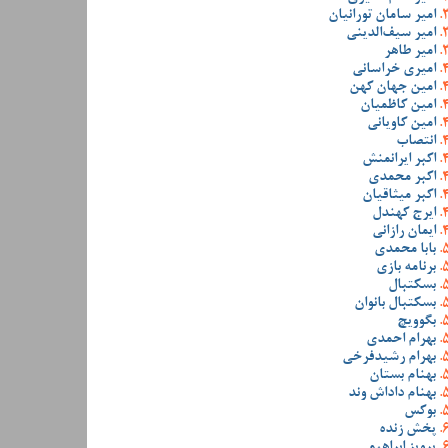
امیر سامان تورانیان
امیر سیف‌الدینی
امیر طاهر
امیری خراسانی
امین جهان کهن
امین کاظمیان
امین کاویانی
انتصاب
اکبر ایرانمنش
اکبر محمدی
اکبر میثاقیان
ایرج کهندل
ایمان رازانی
بابا محمدی
برنامه بازی
بسکتبال
بسکتبال بانوان
بگوویچ
بهرام احمدی
بهرام رشیدفرخی
بهنام بستان
بهنام داداش وند
بوکس
پخش زنده
پرویز ابراهیمی