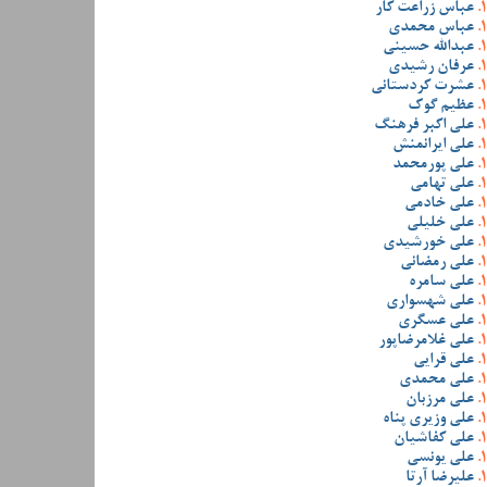
عباس زراعت کار
عباس محمدی
عبدالله حسینی
عرفان رشیدی
عشرت کردستانی
عظیم گوک
علی اکبر فرهنگ
علی ایرانمنش
علی پورمحمد
علی تهامی
علی خادمی
علی خلیلی
علی خورشیدی
علی رمضانی
علی سامره
علی شهسواری
علی عسگری
علی غلامرضاپور
علی قرایی
علی محمدی
علی مرزبان
علی وزیری پناه
علی کفاشیان
علی یونسی
علیرضا آرتا