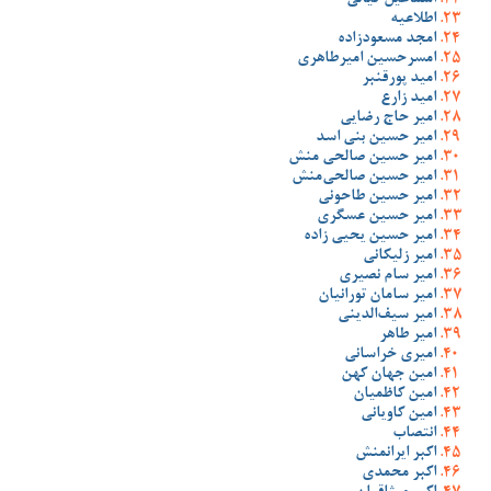
اسماعیل کیانی
اطلاعیه
امجد مسعودزاده
امسرحسین امیرطاهری
امید پورقنبر
امید زارع
امیر حاج رضایی
امیر حسین بنی اسد
امیر حسین صالحی منش
امیر حسین صالحی‌منش
امیر حسین طاحونی
امیر حسین عسگری
امیر حسین یحیی زاده
امیر زلیکانی
امیر سام نصیری
امیر سامان تورانیان
امیر سیف‌الدینی
امیر طاهر
امیری خراسانی
امین جهان کهن
امین کاظمیان
امین کاویانی
انتصاب
اکبر ایرانمنش
اکبر محمدی