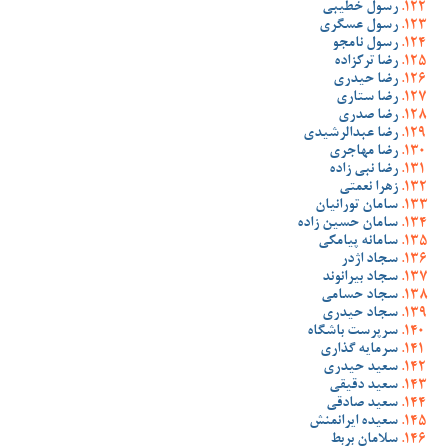
رسول خطیبی
رسول عسگری
رسول نامجو
رضا ترکزاده
رضا حیدری
رضا ستاری
رضا صدری
رضا عبدالرشیدی
رضا مهاجری
رضا نبی زاده
زهرا نعمتی
سامان تورانیان
سامان حسین زاده
سامانه پیامکی
سجاد اژدر
سجاد بیرانوند
سجاد حسامی
سجاد حیدری
سرپرست باشگاه
سرمایه گذاری
سعید حیدری
سعید دقیقی
سعید صادقی
سعیده ایرانمنش
سلامان بربط