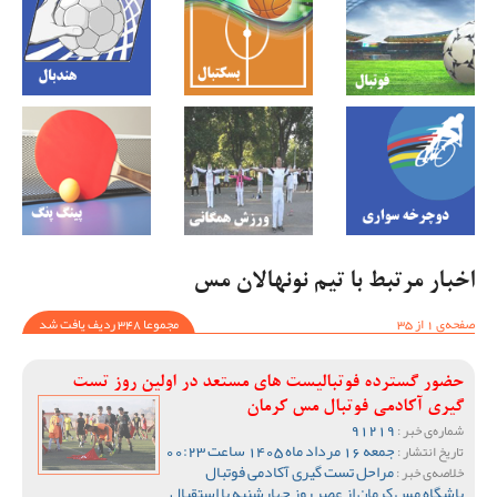
اخبار مرتبط با تیم نونهالان مس
صفحه‌ی 1 از 35
مجموعا 348 ردیف یافت شد
حضور گسترده فوتبالیست های مستعد در اولین روز تست
گیری آکادمی فوتبال مس کرمان
91219
شماره‌ی خبر :
جمعه 16 مرداد ماه 1405 ساعت 00:23
تاریخ انتشار :
مراحل تست گیری آکادمی فوتبال
خلاصه‌ی خبر :
باشگاه مس کرمان از عصر روز چهارشنبه با استقبال