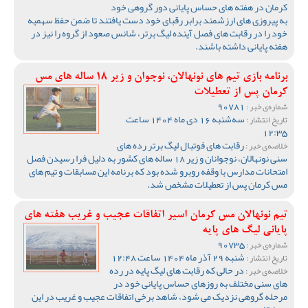
کرمان در هفته های حساس پایانی دور گروهی خود
به پیروزی های ارزشمند برابر رقبای خود دست یافتند تا ضمن حفظ سهمیه
خود را در رقابت های فصل آینده لیگ برتر، شانس صعود از گروه را نیز در
هفته پایانی داشته باشند.
برنامه بازی تیم های نونهالان، نوجوان و زیر 18 ساله های مس
کرمان پس از تعطیلات
90781
شماره‌ی خبر :
سه‌شنبه 16 دی ماه 1404 ساعت
تاریخ انتشار :
12:35
رقابت های فوتبال لیگ برتر رده های
خلاصه‌ی خبر :
سنی نونهالان، نوجوانان و زیر 18 ساله های کشور به دلیل فرا رسیدن فصل
امتحانات مدارس با وقفه روبرو شده بود که برنامه این مسابقات و تیم های
مس کرمان پس از تعطیلات مشخص شد.
تیم نونهالان مس کرمان اسیر اتفاقات عجیب و غریب هفته های
پایانی لیگ های پایه
90735
شماره‌ی خبر :
شنبه 29 آذر ماه 1404 ساعت 12:48
تاریخ انتشار :
در حالی که رقابت های لیگ پایه در رده
خلاصه‌ی خبر :
های سنی مختلف به روزهای حساس پایانی خود در
مرحله گروهی نزدیک می شود، شاهد برخی اتفاقات عجیب و غریب در این