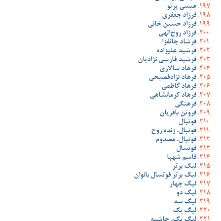
عیسی پرتو
فرزاد جعفری
فرزاد حسین خانی
فرزاد روح‌الهی
فرشاد جانفزا
فرشید علیزاده
فرشید فارسی نژادیان
فرهاد سالاری
فرهاد نژادفصیحی
فرهاد کاظمی
فرهاد کرمانشاهی
فرهنگی
فروتن باقریان
فوتبال
فوتبال، زنده روح
فوتبال، مصدوم
فوتسال
قاسم شهبا
لیگ برتر
لیگ برتر فوتسال بانوان
لیگ چهار
لیگ دو
لیگ سه
لیگ یک
لیگ یک، حاشیه