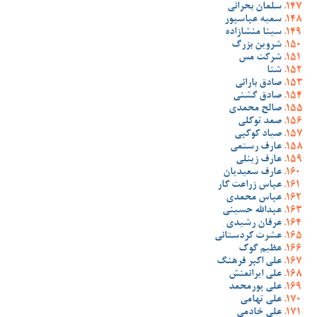
سلمان بحرانی
سمیه عباسپور
سینا منشازاده
شروین بزرگ
شرکت مس
شنا
صادق بارانی
صادق گشنی
صالح محمدی
صمد توکلی
صیاد کوکبی
عارف رستمی
عارف زینلی
عارف سعیدیان
عباس زراعت کار
عباس محمدی
عبدالله حسینی
عرفان رشیدی
عشرت کردستانی
عظیم گوک
علی اکبر فرهنگ
علی ایرانمنش
علی پورمحمد
علی تهامی
علی خادمی