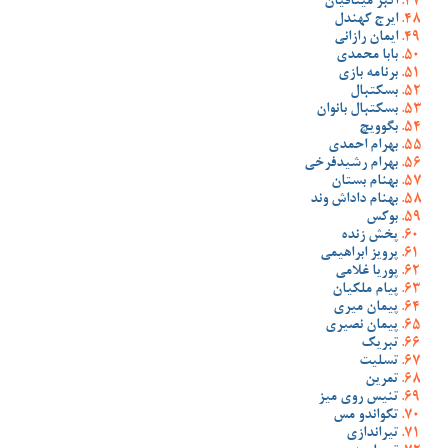
اکبر میثاقیان
ایرج کهندل
ایمان رازانی
بابا محمدی
برنامه بازی
بسکتبال
بسکتبال بانوان
بگوویچ
بهرام احمدی
بهرام رشیدفرخی
بهنام بستان
بهنام داداش وند
بوکس
پخش زنده
پرویز ابراهیمی
پوریا غلامی
پیام ملکیان
پیمان میری
پیمان نصیری
تبریک
تسلیت
تمرین
تنیس روی میز
تکواندو مس
تیراندازی