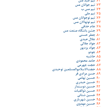
تیم امید مس
تیم جوانان مس
تیم مس ب
تیم ملی
تیم نوجوانان مس
تیم نونهالان مس
جام حذفی
جشن باشگاه صنعت مس
جعفر حسنی
جلال عبدی
جواد جلالی
جواد یزدپور
جودو
حاشیه
حامد محمودی
حجت جهرمی
حجت‌الاسلام‌والمسلمین توحیدی
حسن مرادی فر
حسین تهامی
حسین حیدری
حسین دوستدار
حسین ذوالغیاث
حسین شنانی
حسین شهریاری
حسین مهدوی