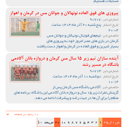
مسابقات هستیم.
پیروزی های فوق العاده نونهالان و جوانان مس در کرمان و اهواز
90706
شماره‌ی خبر :
پنج‌شنبه 20 آذر ماه 1404 ساعت
تاریخ انتشار :
20:04
تیم‌های فوتبال نونهالان و جوانان مس
خلاصه‌ی خبر :
کرمان در بازی های عصر امروز خود به پیروزی های
بسیار شیرین و فوق العاده در کرمان و اهواز دست یافتند
آینده سازان تیم زیر 15 سال مس کرمان و دروازه بانان آکادمی
باشگاه در مسیر رشد
90713
شماره‌ی خبر :
دوشنبه 10 آذر ماه 1404 ساعت
تاریخ انتشار :
10:14
آکادمی باشگاه مس کرمان پس از
خلاصه‌ی خبر :
گزینش نفرات زیر 15 سال و دروازه بانان آکادمی این باشگاه، برنامه های
منظم را برای آن ها در جهت رشد و پیشرفت ادامه می دهد.
ص 1 از 35
1
2
3
4
5
6
7
8
9
10
20
ص‌بعد
>>|