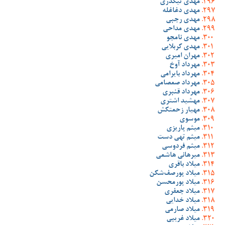
مهدی تیکدری
مهدی دغاغله
مهدی رجبی
مهدی مداحی
مهدی نامجو
مهدی کربلایی
مهران امیری
مهرداد آوخ
مهرداد بایرامی
مهرداد صمصامی
مهرداد قنبری
مهشید اشتری
مهیار زحمتکش
موسوی
میثم پاریزی
میثم تهی دست
میثم فردوسی
میرهانی هاشمی
میلاد باقری
میلاد پورصف‌شکن
میلاد پورمحسن
میلاد جعفری
میلاد خدایی
میلاد صارمی
میلاد غریبی