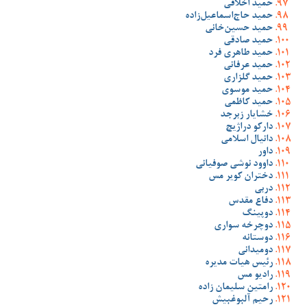
حمید اخلاقی
حمید حاج‌اسماعیل‌زاده
حمید حسین‌خانی
حمید صادقی
حمید طاهری فرد
حمید عرفانی
حمید گلزاری
حمید موسوی
حمید کاظمی
خشایار زبرجد
دارکو دراژیچ
دانیال اسلامی
داور
داوود نوشی صوفیانی
دختران کویر مس
دربی
دفاع مقدس
دوپینگ
دوچرخه سواری
دوستانه
دومیدانی
رئیس هیات مدیره
رادیو مس
رامتین سلیمان زاده
رحیم آلبوغبیش