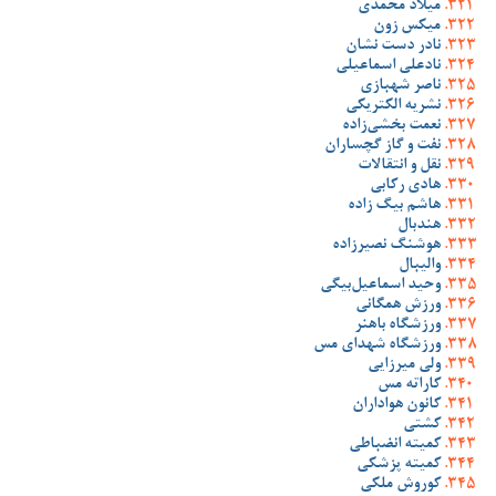
میلاد محمدی
میکس زون
نادر دست نشان
نادعلی اسماعیلی
ناصر شهبازی
نشریه الکتریکی
نعمت بخشی‌زاده
نفت و گاز گچساران
نقل و انتقالات
هادی رکابی
هاشم بیگ زاده
هندبال
هوشنگ نصیرزاده
والیبال
وحید اسماعیل‌بیگی
ورزش همگانی
ورزشگاه باهنر
ورزشگاه شهدای مس
ولی میرزایی
کاراته مس
کانون هواداران
کشتی
کمیته انضباطی
کمیته پزشکی
کوروش ملکی