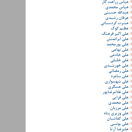
عباس زراعت کار
عباس محمدی
عبدالله حسینی
عرفان رشیدی
عشرت کردستانی
عظیم گوک
علی اکبر فرهنگ
علی ایرانمنش
علی پورمحمد
علی تهامی
علی خادمی
علی خلیلی
علی خورشیدی
علی رمضانی
علی سامره
علی شهسواری
علی عسگری
علی غلامرضاپور
علی قرایی
علی محمدی
علی مرزبان
علی وزیری پناه
علی کفاشیان
علی یونسی
علیرضا آرتا