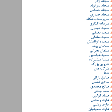
سجاد اژدر
سجاد بیرانوند
سجاد حسامی
سجاد حیدری
سرپرست باشگاه
سرمایه گذاری
سعید حیدری
سعید دقیقی
سعید صادقی
سعیده ایرانمنش
سلامان بربط
سلمان بحرانی
سمیه عباسپور
سینا منشازاده
شروین بزرگ
شرکت مس
شنا
صادق بارانی
صادق گشنی
صالح محمدی
صمد توکلی
صیاد کوکبی
عارف رستمی
عارف زینلی
عارف سعیدیان