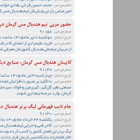
محمد حسین فرخی، هادی خواجه س
خلاصه‌ی خبر :
امیرعباس زارعی 5 بازیکن تیم هندبال مس کرمان به اردوی تیم ملی کشورمان دعوت شدند.
حضور مربی تیم هندبال مس کرمان در 
91156
شماره‌ی خبر :
دوشنبه 8 تیر ماه 1405 ساعت 09:40
تاریخ انتشار :
فرید علیمرادی از اعضای کادر ف
خلاصه‌ی خبر :
از مربیان تیم ملی هندبال کشورمان معرفی ش
کاپیتان هندبال مس کرمان: صنایع دی
91148
شماره‌ی خبر :
چهارشنبه 3 تیر ماه 1405 ساعت 10:57
تاریخ انتشار :
با تأکید بر ضرورت افزایش تعداد
خلاصه‌ی خبر :
صنعتی نظیر گل‌گهر، گهرزمین و فولاد سیرجا
کرمان، وارد عرصه تیم‌داری شوند.
جام نایب قهرمانی لیگ برتر هندبال در
91130
شماره‌ی خبر :
یکشنبه 24 خرداد ماه 1405 ساعت 23:59
تاریخ انتشار :
کادر فنی و اجرایی تیم هندبال مس
خلاصه‌ی خبر :
لیگ برتر این فصل کشور را کسب کرده بودند، 
تالار افتخارات باشگاه مس کرمان قرار دادند.