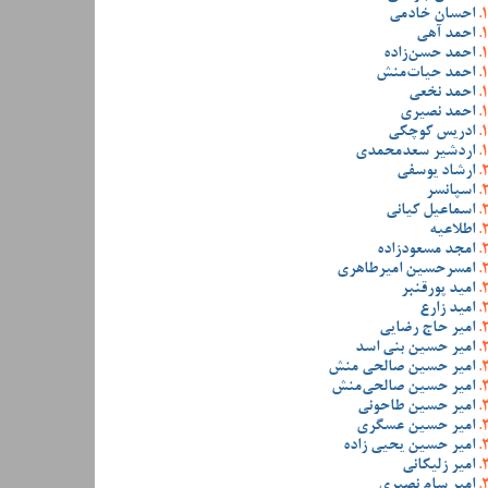
احسان خادمی
احمد آهی
احمد حسن‌زاده
احمد حیات‌منش
احمد نخعی
احمد نصیری
ادریس کوچکی
اردشیر سعدمحمدی
ارشاد یوسفی
اسپانسر
اسماعیل کیانی
اطلاعیه
امجد مسعودزاده
امسرحسین امیرطاهری
امید پورقنبر
امید زارع
امیر حاج رضایی
امیر حسین بنی اسد
امیر حسین صالحی منش
امیر حسین صالحی‌منش
امیر حسین طاحونی
امیر حسین عسگری
امیر حسین یحیی زاده
امیر زلیکانی
امیر سام نصیری