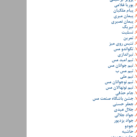
پوریا غلامی
پیام ملکیان
پیمان میری
پیمان نصیری
تبریک
تسلیت
تمرین
تنیس روی میز
تکواندو مس
تیراندازی
تیم امید مس
تیم جوانان مس
تیم مس ب
تیم ملی
تیم نوجوانان مس
تیم نونهالان مس
جام حذفی
جشن باشگاه صنعت مس
جعفر حسنی
جلال عبدی
جواد جلالی
جواد یزدپور
جودو
حاشیه