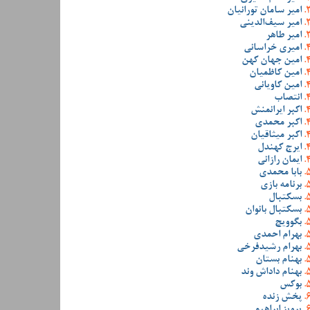
امیر سامان تورانیان
امیر سیف‌الدینی
امیر طاهر
امیری خراسانی
امین جهان کهن
امین کاظمیان
امین کاویانی
انتصاب
اکبر ایرانمنش
اکبر محمدی
اکبر میثاقیان
ایرج کهندل
ایمان رازانی
بابا محمدی
برنامه بازی
بسکتبال
بسکتبال بانوان
بگوویچ
بهرام احمدی
بهرام رشیدفرخی
بهنام بستان
بهنام داداش وند
بوکس
پخش زنده
پرویز ابراهیمی