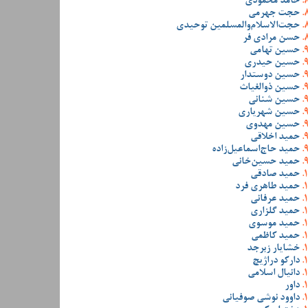
حامد محمودی
حجت جهرمی
حجت‌الاسلام‌والمسلمین توحیدی
حسن مرادی فر
حسین تهامی
حسین حیدری
حسین دوستدار
حسین ذوالغیاث
حسین شنانی
حسین شهریاری
حسین مهدوی
حمید اخلاقی
حمید حاج‌اسماعیل‌زاده
حمید حسین‌خانی
حمید صادقی
حمید طاهری فرد
حمید عرفانی
حمید گلزاری
حمید موسوی
حمید کاظمی
خشایار زبرجد
دارکو دراژیچ
دانیال اسلامی
داور
داوود نوشی صوفیانی