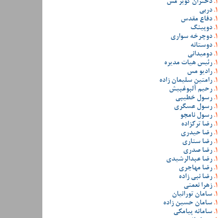
دختران کویر مس
دربی
دفاع مقدس
دوپینگ
دوچرخه سواری
دوستانه
دومیدانی
رئیس هیات مدیره
رادیو مس
رامتین سلیمان زاده
رحیم آلبوغبیش
رسول خطیبی
رسول عسگری
رسول نامجو
رضا ترکزاده
رضا حیدری
رضا ستاری
رضا صدری
رضا عبدالرشیدی
رضا مهاجری
رضا نبی زاده
زهرا نعمتی
سامان تورانیان
سامان حسین زاده
سامانه پیامکی