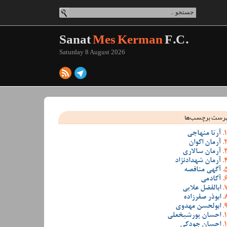
Sanat
Mes Kerman
F.C.
Saturday 8 August 2026
رست برچسب‌ها
آرتا منهاجی
آرمان اکوان
آرمان سالاری
آرمان شهدادنژاد
آگهی مناقصه
آکادمی
ابالفضل علایی
ابوذر صفرزاده
ابولحسن مهدوی
احسان پورشیخعلی
احسان جودکی