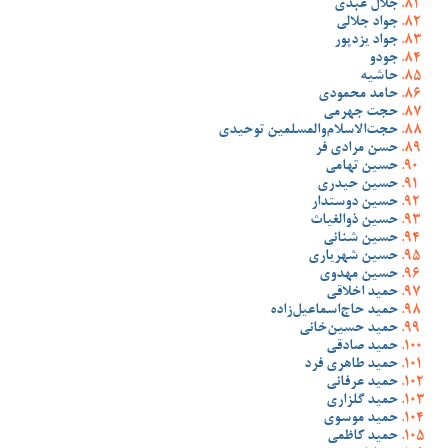
جلال عبدی
جواد جلالی
جواد یزدپور
جودو
حاشیه
حامد محمودی
حجت جهرمی
حجت‌الاسلام‌والمسلمین توحیدی
حسن مرادی فر
حسین تهامی
حسین حیدری
حسین دوستدار
حسین ذوالغیاث
حسین شنانی
حسین شهریاری
حسین مهدوی
حمید اخلاقی
حمید حاج‌اسماعیل‌زاده
حمید حسین‌خانی
حمید صادقی
حمید طاهری فرد
حمید عرفانی
حمید گلزاری
حمید موسوی
حمید کاظمی