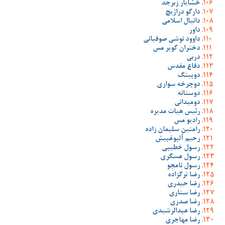
خشایار زبرجد
دارکو دراژیچ
دانیال اسلامی
داور
داوود نوشی صوفیانی
دختران کویر مس
دربی
دفاع مقدس
دوپینگ
دوچرخه سواری
دوستانه
دومیدانی
رئیس هیات مدیره
رادیو مس
رامتین سلیمان زاده
رحیم آلبوغبیش
رسول خطیبی
رسول عسگری
رسول نامجو
رضا ترکزاده
رضا حیدری
رضا ستاری
رضا صدری
رضا عبدالرشیدی
رضا مهاجری