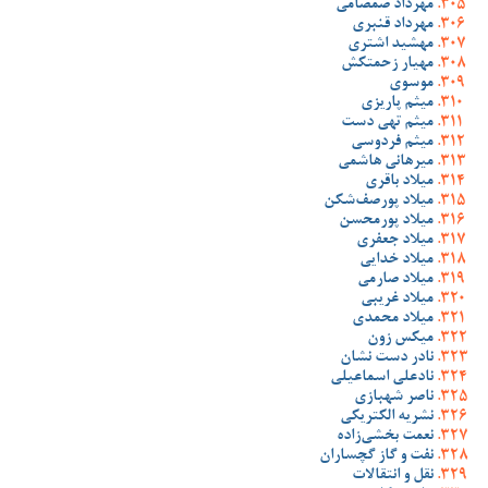
مهرداد صمصامی
مهرداد قنبری
مهشید اشتری
مهیار زحمتکش
موسوی
میثم پاریزی
میثم تهی دست
میثم فردوسی
میرهانی هاشمی
میلاد باقری
میلاد پورصف‌شکن
میلاد پورمحسن
میلاد جعفری
میلاد خدایی
میلاد صارمی
میلاد غریبی
میلاد محمدی
میکس زون
نادر دست نشان
نادعلی اسماعیلی
ناصر شهبازی
نشریه الکتریکی
نعمت بخشی‌زاده
نفت و گاز گچساران
نقل و انتقالات