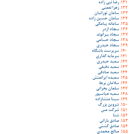
رضا نبی زاده
زهرا نعمتی
سامان تورانیان
سامان حسین زاده
سامانه پیامکی
سجاد اژدر
سجاد بیرانوند
سجاد حسامی
سجاد حیدری
سرپرست باشگاه
سرمایه گذاری
سعید حیدری
سعید دقیقی
سعید صادقی
سعیده ایرانمنش
سلامان بربط
سلمان بحرانی
سمیه عباسپور
سینا منشازاده
شروین بزرگ
شرکت مس
شنا
صادق بارانی
صادق گشنی
صالح محمدی