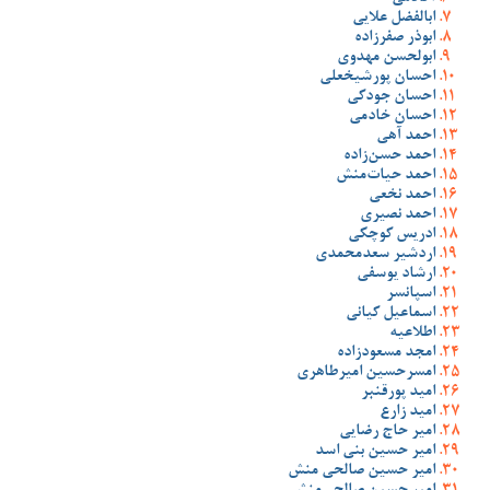
ابالفضل علایی
ابوذر صفرزاده
ابولحسن مهدوی
احسان پورشیخعلی
احسان جودکی
احسان خادمی
احمد آهی
احمد حسن‌زاده
احمد حیات‌منش
احمد نخعی
احمد نصیری
ادریس کوچکی
اردشیر سعدمحمدی
ارشاد یوسفی
اسپانسر
اسماعیل کیانی
اطلاعیه
امجد مسعودزاده
امسرحسین امیرطاهری
امید پورقنبر
امید زارع
امیر حاج رضایی
امیر حسین بنی اسد
امیر حسین صالحی منش