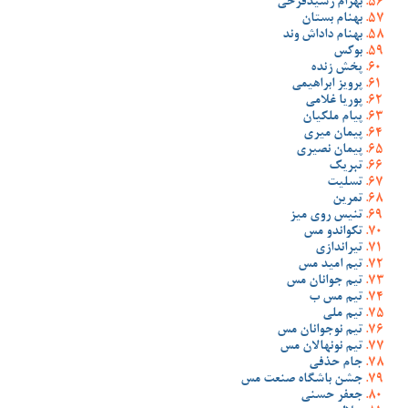
بهرام رشیدفرخی
بهنام بستان
بهنام داداش وند
بوکس
پخش زنده
پرویز ابراهیمی
پوریا غلامی
پیام ملکیان
پیمان میری
پیمان نصیری
تبریک
تسلیت
تمرین
تنیس روی میز
تکواندو مس
تیراندازی
تیم امید مس
تیم جوانان مس
تیم مس ب
تیم ملی
تیم نوجوانان مس
تیم نونهالان مس
جام حذفی
جشن باشگاه صنعت مس
جعفر حسنی