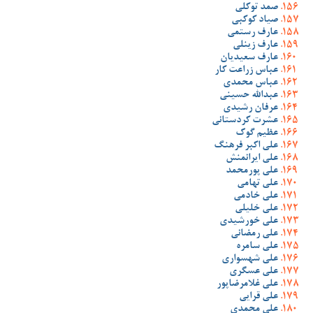
صمد توکلی
صیاد کوکبی
عارف رستمی
عارف زینلی
عارف سعیدیان
عباس زراعت کار
عباس محمدی
عبدالله حسینی
عرفان رشیدی
عشرت کردستانی
عظیم گوک
علی اکبر فرهنگ
علی ایرانمنش
علی پورمحمد
علی تهامی
علی خادمی
علی خلیلی
علی خورشیدی
علی رمضانی
علی سامره
علی شهسواری
علی عسگری
علی غلامرضاپور
علی قرایی
علی محمدی