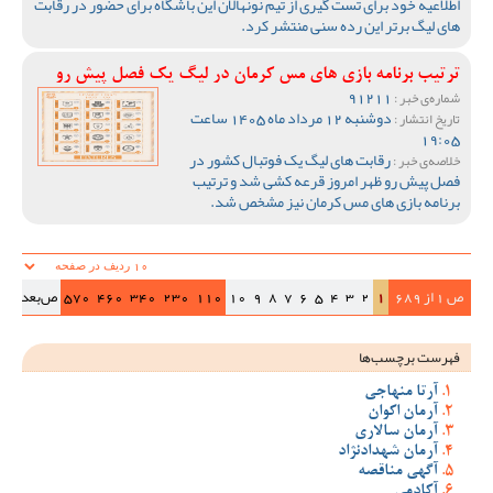
اطلاعیه خود برای تست گیری از تیم نونهالان این باشگاه برای حضور در رقابت
های لیگ برتر این رده سنی منتشر کرد.
ترتیب برنامه بازی های مس کرمان در لیگ یک فصل پیش رو
91211
شماره‌ی خبر :
دوشنبه 12 مرداد ماه 1405 ساعت
تاریخ انتشار :
19:05
رقابت های لیگ یک فوتبال کشور در
خلاصه‌ی خبر :
فصل پیش رو ظهر امروز قرعه کشی شد و ترتیب
برنامه بازی های مس کرمان نیز مشخص شد.
ص 1 از 689
1
2
3
4
5
6
7
8
9
10
110
230
340
460
570
ص‌بعد
>>|
فهرست برچسب‌ها
آرتا منهاجی
آرمان اکوان
آرمان سالاری
آرمان شهدادنژاد
آگهی مناقصه
آکادمی