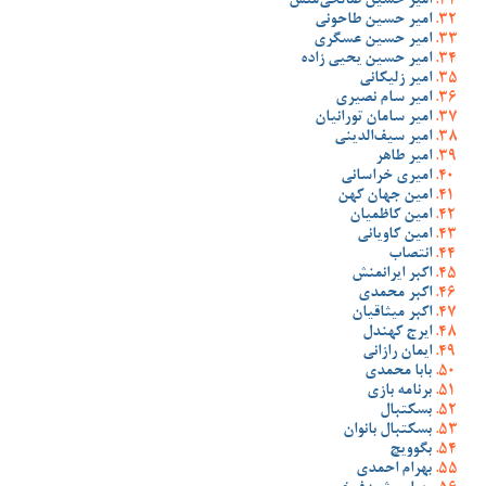
امیر حسین صالحی‌منش
امیر حسین طاحونی
امیر حسین عسگری
امیر حسین یحیی زاده
امیر زلیکانی
امیر سام نصیری
امیر سامان تورانیان
امیر سیف‌الدینی
امیر طاهر
امیری خراسانی
امین جهان کهن
امین کاظمیان
امین کاویانی
انتصاب
اکبر ایرانمنش
اکبر محمدی
اکبر میثاقیان
ایرج کهندل
ایمان رازانی
بابا محمدی
برنامه بازی
بسکتبال
بسکتبال بانوان
بگوویچ
بهرام احمدی