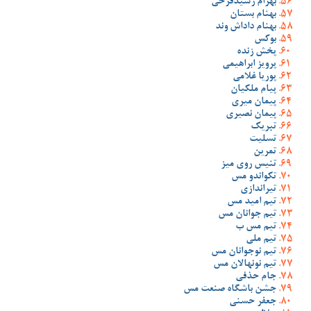
بهرام رشیدفرخی
بهنام بستان
بهنام داداش وند
بوکس
پخش زنده
پرویز ابراهیمی
پوریا غلامی
پیام ملکیان
پیمان میری
پیمان نصیری
تبریک
تسلیت
تمرین
تنیس روی میز
تکواندو مس
تیراندازی
تیم امید مس
تیم جوانان مس
تیم مس ب
تیم ملی
تیم نوجوانان مس
تیم نونهالان مس
جام حذفی
جشن باشگاه صنعت مس
جعفر حسنی