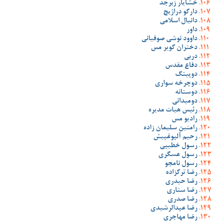
خشایار زبرجد
دارکو دراژیچ
دانیال اسلامی
داور
داوود نوشی صوفیانی
دختران کویر مس
دربی
دفاع مقدس
دوپینگ
دوچرخه سواری
دوستانه
دومیدانی
رئیس هیات مدیره
رادیو مس
رامتین سلیمان زاده
رحیم آلبوغبیش
رسول خطیبی
رسول عسگری
رسول نامجو
رضا ترکزاده
رضا حیدری
رضا ستاری
رضا صدری
رضا عبدالرشیدی
رضا مهاجری