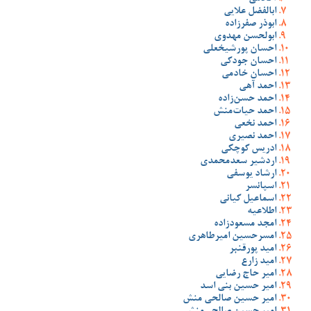
ابالفضل علایی
ابوذر صفرزاده
ابولحسن مهدوی
احسان پورشیخعلی
احسان جودکی
احسان خادمی
احمد آهی
احمد حسن‌زاده
احمد حیات‌منش
احمد نخعی
احمد نصیری
ادریس کوچکی
اردشیر سعدمحمدی
ارشاد یوسفی
اسپانسر
اسماعیل کیانی
اطلاعیه
امجد مسعودزاده
امسرحسین امیرطاهری
امید پورقنبر
امید زارع
امیر حاج رضایی
امیر حسین بنی اسد
امیر حسین صالحی منش