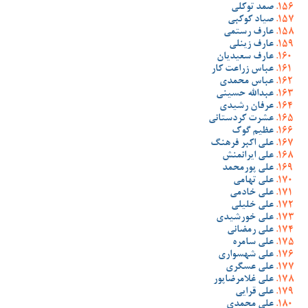
صمد توکلی
صیاد کوکبی
عارف رستمی
عارف زینلی
عارف سعیدیان
عباس زراعت کار
عباس محمدی
عبدالله حسینی
عرفان رشیدی
عشرت کردستانی
عظیم گوک
علی اکبر فرهنگ
علی ایرانمنش
علی پورمحمد
علی تهامی
علی خادمی
علی خلیلی
علی خورشیدی
علی رمضانی
علی سامره
علی شهسواری
علی عسگری
علی غلامرضاپور
علی قرایی
علی محمدی