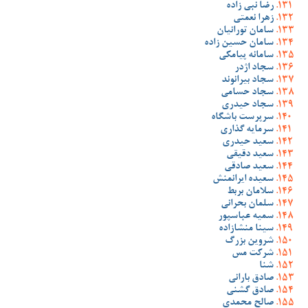
رضا نبی زاده
زهرا نعمتی
سامان تورانیان
سامان حسین زاده
سامانه پیامکی
سجاد اژدر
سجاد بیرانوند
سجاد حسامی
سجاد حیدری
سرپرست باشگاه
سرمایه گذاری
سعید حیدری
سعید دقیقی
سعید صادقی
سعیده ایرانمنش
سلامان بربط
سلمان بحرانی
سمیه عباسپور
سینا منشازاده
شروین بزرگ
شرکت مس
شنا
صادق بارانی
صادق گشنی
صالح محمدی