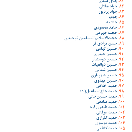
جلال عبدی
جواد جلالی
جواد یزدپور
جودو
حاشیه
حامد محمودی
حجت جهرمی
حجت‌الاسلام‌والمسلمین توحیدی
حسن مرادی فر
حسین تهامی
حسین حیدری
حسین دوستدار
حسین ذوالغیاث
حسین شنانی
حسین شهریاری
حسین مهدوی
حمید اخلاقی
حمید حاج‌اسماعیل‌زاده
حمید حسین‌خانی
حمید صادقی
حمید طاهری فرد
حمید عرفانی
حمید گلزاری
حمید موسوی
حمید کاظمی