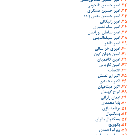
امیر حسین صالحی‌منش
امیر حسین طاحونی
امیر حسین عسگری
امیر حسین یحیی زاده
امیر زلیکانی
امیر سام نصیری
امیر سامان تورانیان
امیر سیف‌الدینی
امیر طاهر
امیری خراسانی
امین جهان کهن
امین کاظمیان
امین کاویانی
انتصاب
اکبر ایرانمنش
اکبر محمدی
اکبر میثاقیان
ایرج کهندل
ایمان رازانی
بابا محمدی
برنامه بازی
بسکتبال
بسکتبال بانوان
بگوویچ
بهرام احمدی