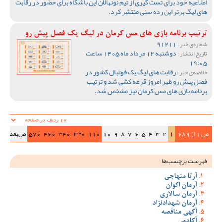
اطلاعیه خود برای تست گیری از تیم نونهالان این باشگاه برای حضور در رقابت
های لیگ برتر این رده سنی منتشر کرد.
ترتیب برنامه بازی های مس کرمان در لیگ یک فصل پیش رو
91211
شماره‌ی خبر :
دوشنبه 12 مرداد ماه 1405 ساعت
تاریخ انتشار :
19:05
رقابت های لیگ یک فوتبال کشور در
خلاصه‌ی خبر :
فصل پیش رو ظهر امروز قرعه کشی شد و ترتیب
برنامه بازی های مس کرمان نیز مشخص شد.
ص 1 از 689
1
2
3
4
5
6
7
8
9
10
110
230
340
460
570
ص‌بعد
>>|
فهرست برچسب‌ها
آرتا منهاجی
آرمان اکوان
آرمان سالاری
آرمان شهدادنژاد
آگهی مناقصه
آکادمی