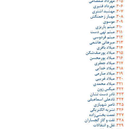
مهرداد صمصامی
مهرداد قنبری
مهشید اشتری
مهیار زحمتکش
موسوی
میثم پاریزی
میثم تهی دست
میثم فردوسی
میرهانی هاشمی
میلاد باقری
میلاد پورصف‌شکن
میلاد پورمحسن
میلاد جعفری
میلاد خدایی
میلاد صارمی
میلاد غریبی
میلاد محمدی
میکس زون
نادر دست نشان
نادعلی اسماعیلی
ناصر شهبازی
نشریه الکتریکی
نعمت بخشی‌زاده
نفت و گاز گچساران
نقل و انتقالات