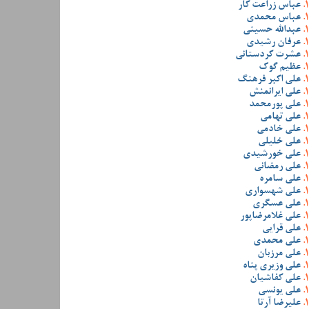
عباس زراعت کار
عباس محمدی
عبدالله حسینی
عرفان رشیدی
عشرت کردستانی
عظیم گوک
علی اکبر فرهنگ
علی ایرانمنش
علی پورمحمد
علی تهامی
علی خادمی
علی خلیلی
علی خورشیدی
علی رمضانی
علی سامره
علی شهسواری
علی عسگری
علی غلامرضاپور
علی قرایی
علی محمدی
علی مرزبان
علی وزیری پناه
علی کفاشیان
علی یونسی
علیرضا آرتا