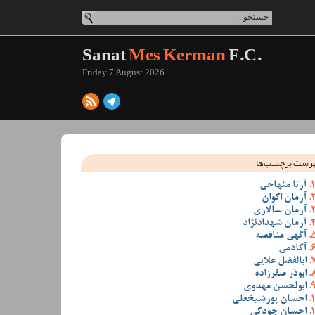
Sanat
Mes Kerman
F.C.
Friday 7 August 2026
رست برچسب‌ها
آرتا منهاجی
آرمان اکوان
آرمان سالاری
آرمان شهدادنژاد
آگهی مناقصه
آکادمی
ابالفضل علایی
ابوذر صفرزاده
ابولحسن مهدوی
احسان پورشیخعلی
احسان جودکی