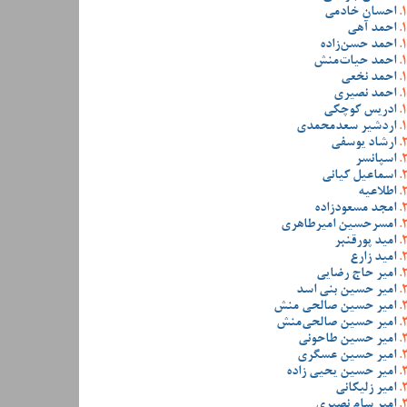
احسان خادمی
احمد آهی
احمد حسن‌زاده
احمد حیات‌منش
احمد نخعی
احمد نصیری
ادریس کوچکی
اردشیر سعدمحمدی
ارشاد یوسفی
اسپانسر
اسماعیل کیانی
اطلاعیه
امجد مسعودزاده
امسرحسین امیرطاهری
امید پورقنبر
امید زارع
امیر حاج رضایی
امیر حسین بنی اسد
امیر حسین صالحی منش
امیر حسین صالحی‌منش
امیر حسین طاحونی
امیر حسین عسگری
امیر حسین یحیی زاده
امیر زلیکانی
امیر سام نصیری