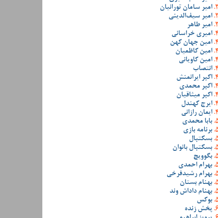
امیر سامان تورانیان
امیر سیف‌الدینی
امیر طاهر
امیری خراسانی
امین جهان کهن
امین کاظمیان
امین کاویانی
انتصاب
اکبر ایرانمنش
اکبر محمدی
اکبر میثاقیان
ایرج کهندل
ایمان رازانی
بابا محمدی
برنامه بازی
بسکتبال
بسکتبال بانوان
بگوویچ
بهرام احمدی
بهرام رشیدفرخی
بهنام بستان
بهنام داداش وند
بوکس
پخش زنده
پرویز ابراهیمی