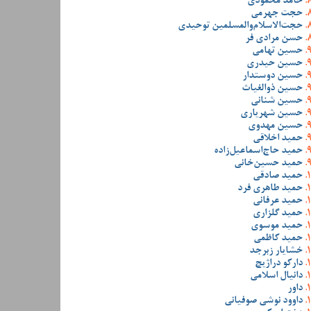
حامد محمودی
حجت جهرمی
حجت‌الاسلام‌والمسلمین توحیدی
حسن مرادی فر
حسین تهامی
حسین حیدری
حسین دوستدار
حسین ذوالغیاث
حسین شنانی
حسین شهریاری
حسین مهدوی
حمید اخلاقی
حمید حاج‌اسماعیل‌زاده
حمید حسین‌خانی
حمید صادقی
حمید طاهری فرد
حمید عرفانی
حمید گلزاری
حمید موسوی
حمید کاظمی
خشایار زبرجد
دارکو دراژیچ
دانیال اسلامی
داور
داوود نوشی صوفیانی