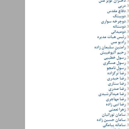
دختران کویر مس
دربی
دفاع مقدس
دوپینگ
دوچرخه سواری
دوستانه
دومیدانی
رئیس هیات مدیره
رادیو مس
رامتین سلیمان زاده
رحیم آلبوغبیش
رسول خطیبی
رسول عسگری
رسول نامجو
رضا ترکزاده
رضا حیدری
رضا ستاری
رضا صدری
رضا عبدالرشیدی
رضا مهاجری
رضا نبی زاده
زهرا نعمتی
سامان تورانیان
سامان حسین زاده
سامانه پیامکی