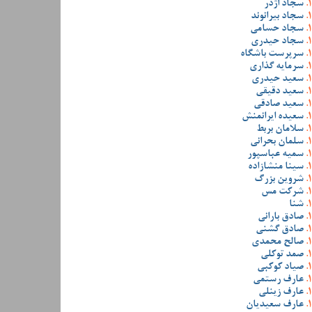
سجاد اژدر
سجاد بیرانوند
سجاد حسامی
سجاد حیدری
سرپرست باشگاه
سرمایه گذاری
سعید حیدری
سعید دقیقی
سعید صادقی
سعیده ایرانمنش
سلامان بربط
سلمان بحرانی
سمیه عباسپور
سینا منشازاده
شروین بزرگ
شرکت مس
شنا
صادق بارانی
صادق گشنی
صالح محمدی
صمد توکلی
صیاد کوکبی
عارف رستمی
عارف زینلی
عارف سعیدیان