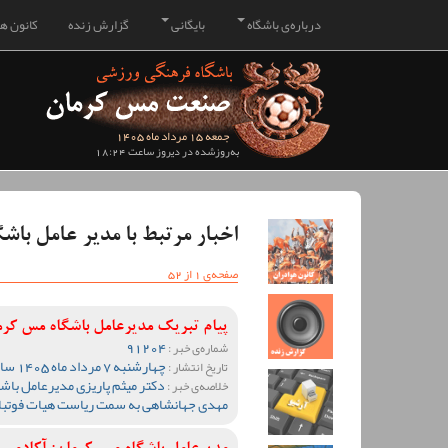
درباره‌ی باشگاه
بایگانی
گزارش زنده
کانون هو
جمعه 15 مرداد ماه 1405
به‌روزشده در دیروز ساعت 18:24
اخبار مرتبط با مدیر عامل باش
صفحه‌ی 1 از 52
پیام تبریک مدیرعامل باشگاه مس کرم
91204
شماره‌ی خبر :
چهارشنبه 7 مرداد ماه 1405 ساعت 09:13
تاریخ انتشار :
دکتر میثم پاریزی مدیرعامل باش
خلاصه‌ی خبر :
مهدی جهانشاهی به سمت ریاست هیات فوتبال 