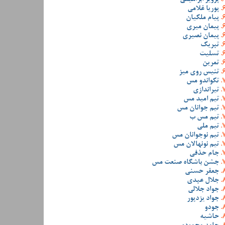
پوریا غلامی
پیام ملکیان
پیمان میری
پیمان نصیری
تبریک
تسلیت
تمرین
تنیس روی میز
تکواندو مس
تیراندازی
تیم امید مس
تیم جوانان مس
تیم مس ب
تیم ملی
تیم نوجوانان مس
تیم نونهالان مس
جام حذفی
جشن باشگاه صنعت مس
جعفر حسنی
جلال عبدی
جواد جلالی
جواد یزدپور
جودو
حاشیه